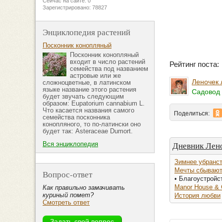
Сейчас на сайте: 0
Зарегистрировано: 78827
Энциклопедия растений
Посконник конопляный
Посконник конопляный
входит в число растений
Рейтинг поста
семейства под названием
астровые или же
Леночек 
сложноцветные, в латинском
языке название этого растения
Садовод 
будет звучать следующим
образом: Eupatorium cannabium L.
Что касается названия самого
Поделиться:
семейства посконника
конопляного, то по-латински оно
будет так: Asteraceae Dumort.
Дневник Лен
Вся энциклопедия
Зимнее убранст
Мечты сбывают
Вопрос-ответ
• Благоустройс
Manor House & 
Как правильно замачивать
куриный помет?
История любви
Смотреть ответ