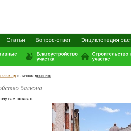
Статьи
Вопрос-ответ
Энциклопедия рас
ативные
Благоустройство
Строительство 
участка
участке
ночек лд
в личном
дневнике
ойство балкона
хочу вам показать