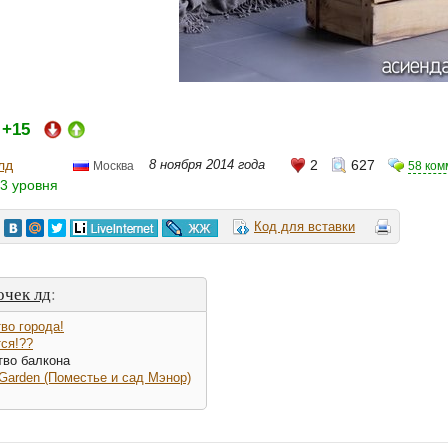
+15
:
лд
8 ноября 2014 года
2
627
58 ком
Москва
3 уровня
Код для вставки
очек лд
:
во города!
ся!??
тво балкона
Garden (Поместье и сад Мэнор)