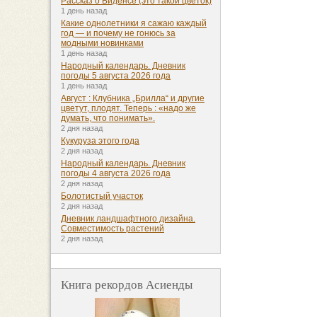
Рассказ о Биденсе (это такой цветок)
1 день назад
Какие однолетники я сажаю каждый
год — и почему не гонюсь за
модными новинками
1 день назад
Народный календарь. Дневник
погоды 5 августа 2026 года
1 день назад
Август : Клубника „Брилла“ и другие
цветут, плодят. Теперь : «надо же
думать, что понимать».
2 дня назад
Кукуруза этого года
2 дня назад
Народный календарь. Дневник
погоды 4 августа 2026 года
2 дня назад
Болотистый участок
2 дня назад
Дневник ландшафтного дизайна.
Совместимость растений
2 дня назад
Книга рекордов Асиенды