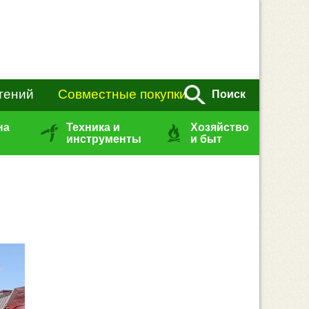
тений
Совместные покупки
Поиск
на
Техника и
Хозяйство
инструменты
и быт