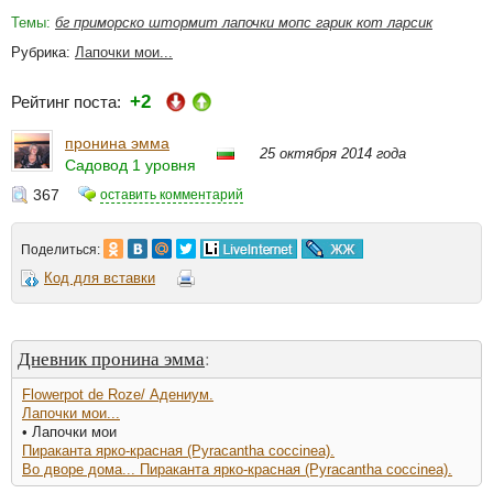
Темы:
бг приморско штормит лапочки мопс гарик кот ларсик
Рубрика:
Лапочки мои...
+2
Рейтинг поста:
пронина эмма
25 октября 2014 года
Садовод 1 уровня
367
оставить комментарий
Поделиться:
Код для вставки
Дневник пронина эмма
:
Flowerpot de Roze/ Адениум.
Лапочки мои...
• Лапочки мои
Пираканта ярко-красная (Pyracantha coccinea).
Во дворе дома... Пираканта ярко-красная (Pyracantha coccinea).