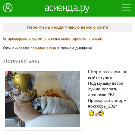
Перейти на неадаптивную версию сайта
бг приморско штормит лапочки мопс гарик кот ларсик
Опубликовала
пронина эмма
в личном
дневнике
Лапочки мои
Шторм за окном, не
выйти гулять...
Под музыку ветра
лучше поспать...
#лапочки #БГ,
Приморско #шторм
#октябрь_2014