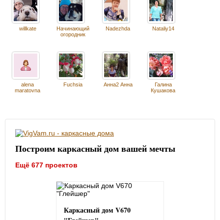
willkate
Начинающий
Nadezhda
Nataliy14
огородник
alena
Fuchsia
Анна2 Анна
Галина
maratovna
Кушакова
Построим каркасный дом вашей мечты
Ещё 677 проектов
Каркасный дом V670