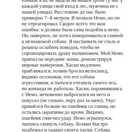
Раньше я их не видела на нашей тропе (у нас у
каждой улицы свой вход в лес, мужчина не с
нашей улицы). Расстояние до нас было
примерно 7–8 метров. Я позвала Немо, но он
не отреагировал. Скорее всего это моя
ошибка: я должна была сама подойти к нему.
Он, наверное, не хотел поворачиваться спиной
к незнакомой собаке. Я настаивать не стала и
решила ослабить поводок, чтобы не
спровоцировать драку натяжением. Мой Немо
припал на передние лапки, демонстрируя
мирные намерения. Хаски медленно
приближался, хозяин бросил велосипед,
видимо осознавая, что его собака
агрессивная, и пытался отозвать своего пса,
но команда не работала. Хаски, поравнявшись
с Немо, мгновенно набросился на него и
покусал (не сильно, пару раз за шею). Укус
пришёлся больше на ошейник со спины, но
остались царапины до крови. Видимо,
ошейник смягчил удар. Немо огрызнулся,
пытаясь скинуть собаку. Хозяин быстро
подбежал и ударил своего хаски. Собака