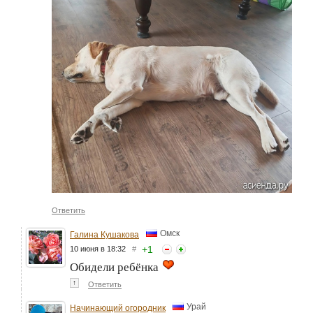
Ответить
Омск
Галина Кушакова
+
1
10 июня в 18:32
#
Обидели ребёнка
↑
Ответить
Урай
Начинающий огородник