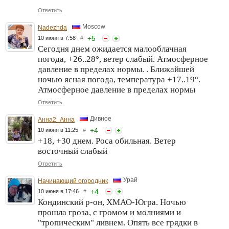
Ответить
Moscow
Nadezhda
+
5
10 июня в 7:58
#
Сегодня днем ожидается малооблачная
погода, +26..28°, ветер слабый. Атмосферное
давление в пределах нормы. . Ближайшей
ночью ясная погода, температура +17..19°.
Атмосферное давление в пределах нормы
Ответить
Дивное
Анна2_Анна
+
4
10 июня в 11:25
#
+18, +30 днем. Роса обильная. Ветер
восточный слабый
Ответить
Урай
Начинающий огородник
+
4
10 июня в 17:46
#
Кондинский р-он, ХМАО-Югра. Ночью
прошла гроза, с громом и молниями и
"тропическим" ливнем. Опять все грядки в