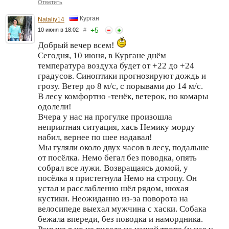
Ответить
Курган
Nataliy14
+
5
10 июня в 18:02
#
Добрый вечер всем!
Сегодня, 10 июня, в Кургане днём
температура воздуха будет от +22 до +24
градусов. Синоптики прогнозируют дождь и
грозу. Ветер до 8 м/с, с порывами до 14 м/с.
В лесу комфортно -тенёк, ветерок, но комары
одолели!
Вчера у нас на прогулке произошла
неприятная ситуация, хась Немику морду
набил, вернее по шее надавал!
Мы гуляли около двух часов в лесу, подальше
от посёлка. Немо бегал без поводка, опять
собрал все лужи. Возвращаясь домой, у
посёлка я пристегнула Немо на стропу. Он
устал и расслабленно шёл рядом, нюхая
кустики. Неожиданно из-за поворота на
велосипеде выехал мужчина с хаски. Собака
бежала впереди, без поводка и намордника.