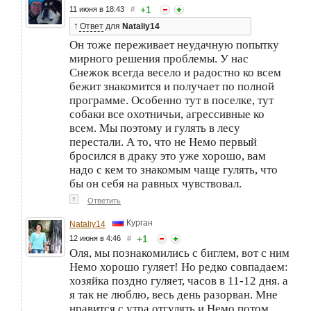
+
1
11 июня в 18:43
#
↑
Ответ
для
Nataliy14
Он тоже переживает неудачную попытку
мирного решения проблемы. У нас
Снежок всегда весело и радостно ко всем
бежит знакомится и получает по полной
программе. Особенно тут в поселке, тут
собаки все охотничьи, агрессивные ко
всем. Мы поэтому и гулять в лесу
перестали. А то, что не Немо первый
бросился в драку это уже хорошо, вам
надо с кем то знакомым чаще гулять, что
бы он себя на равных чувствовал.
↑
Ответить
Курган
Nataliy14
+
1
12 июня в 4:46
#
Оля, мы познакомились с биглем, вот с ним
Немо хорошо гуляет! Но редко совпадаем:
хозяйка поздно гуляет, часов в 11-12 дня. а
я так не люблю, весь день разорван. Мне
нравится с утра отгулять и Немо потом