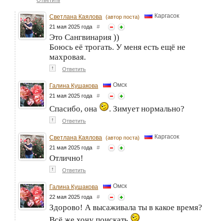
Ответить
Каргасок
Светлана Каялова
(автор поста)
21 мая 2025 года
#
Это Сангвинария ))
Боюсь её трогать. У меня есть ещё не
махровая.
↑
Ответить
Омск
Галина Кушакова
21 мая 2025 года
#
Спасибо, она
. Зимует нормально?
↑
Ответить
Каргасок
Светлана Каялова
(автор поста)
21 мая 2025 года
#
Отлично!
↑
Ответить
Омск
Галина Кушакова
22 мая 2025 года
#
Здорово! А высаживала ты в какое время?
Всё же хочу поискать