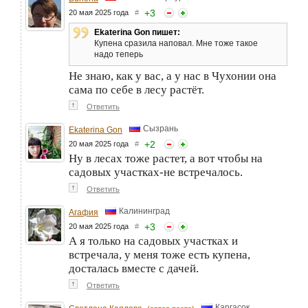
+
3
20 мая 2025 года
#
Ekaterina Gon пишет:
Купена сразила наповал. Мне тоже такое
надо теперь
Не знаю, как у вас, а у нас в Чухонии она
сама по себе в лесу растёт.
↑
Ответить
Сызрань
Ekaterina Gon
+
2
20 мая 2025 года
#
Ну в лесах тоже растет, а вот чтобы на
садовых участках-не встречалось.
↑
Ответить
Калининград
Агафия
+
3
20 мая 2025 года
#
А я только на садовых участках и
встречала, у меня тоже есть купена,
досталась вместе с дачей.
↑
Ответить
Каргасок