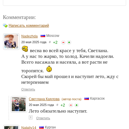
Комментарии:
Написать комментарий
Moscow
Nadezhda
+
2
20 мая 2025 года
#
весна во всей красе у тебя, Светлана.
А у нас то жарко, то холод. Качели надоели.
Всего насажала и насеяла, а вот расти не
торопятся.
Скорей бы май прошел и наступит лето, жду с
нетерпением
Ответить
Каргасок
Светлана Каялова
(автор поста)
+
2
20 мая 2025 года
#
Лето обязательно наступит.
↑
Ответить
Курган
Nataliy14