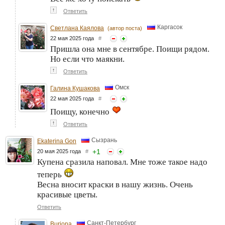
↑
Ответить
Каргасок
Светлана Каялова
(автор поста)
22 мая 2025 года
#
Пришла она мне в сентябре. Поищи рядом.
Но если что маякни.
↑
Ответить
Омск
Галина Кушакова
22 мая 2025 года
#
Поищу, конечно
↑
Ответить
Сызрань
Ekaterina Gon
+
1
20 мая 2025 года
#
Купена сразила наповал. Мне тоже такое надо
теперь
Весна вносит краски в нашу жизнь. Очень
красивые цветы.
Ответить
Санкт-Петербург
Buriona