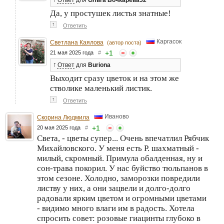
Ответ
для
Ольга Бочкарева52
Да, у простушек листья знатные!
↑
Ответить
Каргасок
Светлана Каялова
(автор поста)
+
1
21 мая 2025 года
#
↑
Ответ
для
Buriona
Выходит сразу цветок и на этом же
стволике маленький листик.
↑
Ответить
Иваново
Скорина Людмила
+
1
20 мая 2025 года
#
Света, - цветы супер... Очень впечатлил Рябчик
Михайловского. У меня есть Р. шахматный -
милый, скромный. Примула обалденная, ну и
сон-трава покорил. У нас буйство тюльпанов в
этом сезоне. Холодно, заморозки повредили
листву у них, а они зацвели и долго-долго
радовали ярким цветом и огромными цветами
- видимо много влаги им в радость. Хотела
спросить совет: розовые гиацинты глубоко в