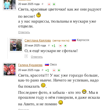
20 мая 2025 года
#
Света, красивые цветочки! как же они радуют
по весне!
а у нас нарциссы, тюльпаны и мускари уже
отцвели.
Ответить
Каргасок
Светлана Каялова
(автор поста)
+
1
20 мая 2025 года
#
О, я ещё мускари не сфотала!
↑
Ответить
Омск
Галина Кушакова
+
1
20 мая 2025 года
#
Света, красота!!! У нас уже гораздо больше,
как-то рано нынче. Ничего не успеваю, надо
бы показать
.
Последнее фото, я забыла - кто это
. Мы в
прошлом году о нём говорили, я даже искала
на Авито, и не помню