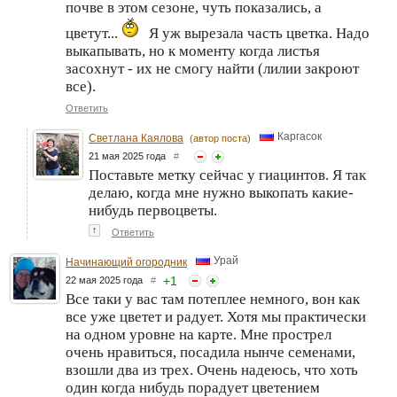
почве в этом сезоне, чуть показались, а
цветут...
Я уж вырезала часть цветка. Надо
выкапывать, но к моменту когда листья
засохнут - их не смогу найти (лилии закроют
все).
Ответить
Каргасок
Светлана Каялова
(автор поста)
21 мая 2025 года
#
Поставьте метку сейчас у гиацинтов. Я так
делаю, когда мне нужно выкопать какие-
нибудь первоцветы.
↑
Ответить
Урай
Начинающий огородник
+
1
22 мая 2025 года
#
Все таки у вас там потеплее немного, вон как
все уже цветет и радует. Хотя мы практически
на одном уровне на карте. Мне прострел
очень нравиться, посадила нынче семенами,
взошли два из трех. Очень надеюсь, что хоть
один когда нибудь порадует цветением