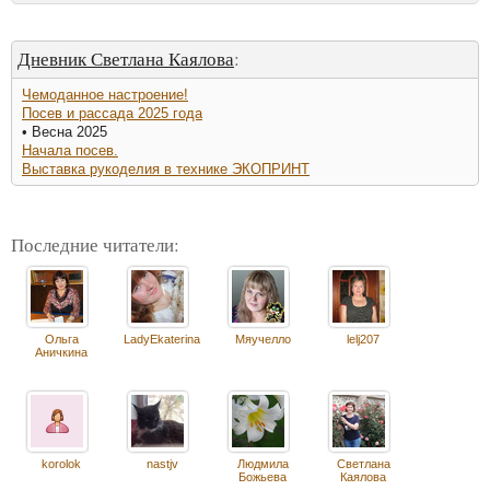
Дневник Светлана Каялова
:
Чемоданное настроение!
Посев и рассада 2025 года
• Весна 2025
Начала посев.
Выставка рукоделия в технике ЭКОПРИНТ
Последние читатели:
Ольга
LadyEkaterina
Мяучелло
lelj207
Аничкина
korolok
nastjv
Людмила
Светлана
Божьева
Каялова