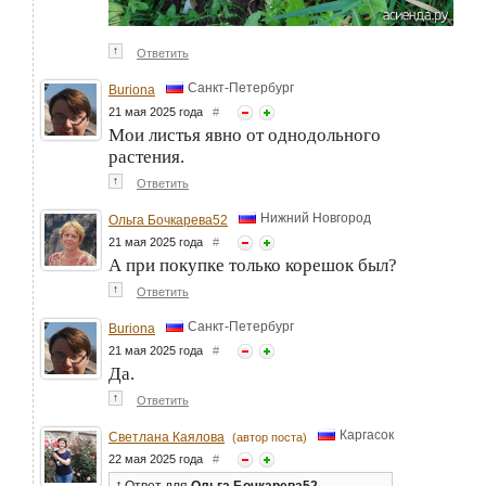
↑
Ответить
Санкт-Петербург
Buriona
21 мая 2025 года
#
Мои листья явно от однодольного
растения.
↑
Ответить
Нижний Новгород
Ольга Бочкарева52
21 мая 2025 года
#
А при покупке только корешок был?
↑
Ответить
Санкт-Петербург
Buriona
21 мая 2025 года
#
Да.
↑
Ответить
Каргасок
Светлана Каялова
(автор поста)
22 мая 2025 года
#
↑