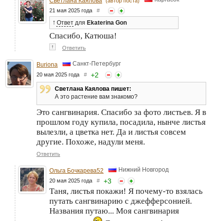
Светлана Каялова
(автор поста)
21 мая 2025 года
#
↑
Ответ
для
Ekaterina Gon
Спасибо, Катюша!
↑
Ответить
Санкт-Петербург
Buriona
+
2
20 мая 2025 года
#
Светлана Каялова пишет:
А это растение вам знакомо?
Это сангвинария. Спасибо за фото листьев. Я в
прошлом году купила, посадила, нынче листья
вылезли, а цветка нет. Да и листья совсем
другие. Похоже, надули меня.
Ответить
Нижний Новгород
Ольга Бочкарева52
+
3
20 мая 2025 года
#
Таня, листья покажи! Я почему-то взялась
путать сангвинарию с джефферсонией.
Названия путаю... Моя сангвинария