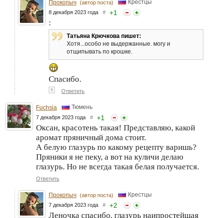
Крестцы
Прокопыч
(автор поста)
+
1
8 декабря 2023 года
#
:
Татьяна Крючкова пишет:
Хотя...особо не выдержанные. могу и
отщипывать по крошке.
Спасибо.
↑
Ответить
Тюмень
Fuchsia
+
1
7 декабря 2023 года
#
Оксан, красотень такая! Представляю, какой
аромат пряничный дома стоит.
А белую глазурь по какому рецепту варишь?
Пряники я не пеку, а вот на куличи делаю
глазурь. Но не всегда такая белая получается.
Ответить
Крестцы
Прокопыч
(автор поста)
+
2
7 декабря 2023 года
#
Леночка спасибо, глазурь наипростейшая