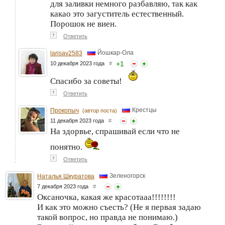
для заливки немного разбавляю, так как
какао это загуститель естественный.
Порошок не виен.
↑
Ответить
Йошкар-Ола
larisav2583
+
1
10 декабря 2023 года
#
Спасибо за советы!
↑
Ответить
Крестцы
Прокопыч
(автор поста)
11 декабря 2023 года
#
На здорвье, спрашивай если что не
понятно.
↑
Ответить
Зеленогорск
Наталья Шкуратова
7 декабря 2023 года
#
Оксаночка, какая же красотааа!!!!!!!!
И как это можно съесть? (Не я первая задаю
такой вопрос, но правда не понимаю.)