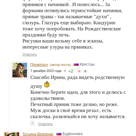
пряников с начинкой . И понеслось... За
формами потянулись термостойкие начинки,
пряные травы - так называемые "духи" ,
глазурь. Глазурь еще выбираю. Кандурин
тоже хочу попробовать. На Рождественские
праздники буду печь.
Рисунки ваши возьму себе в эскизы,
интересные узуры на пряниках.
Ответить
Крестцы
Прокопыч
(автор поста)
+
2
7 декабря 2023 года
#
Спасибо Ирина, рада видеть родственную
душу
Конечно берите идеи, для этого и делюсь с
удовольствием.
Печатный пряник тоже делаю, но реже.
Муж доски в своё время резал , есть
скалочка. развлекайся ни хочу называется.
↑
Ответить
Будённовск
Татьяна Векленко