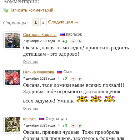
Комментарии:
Написать комментарий
→
Страницы:
Следующая
1
2
Каргасок
Светлана Каялова
+
3
7 декабря 2023 года
#
Оксана, какая ты молодец! приносить радость
детишкам - это здорово!
Ответить
Омск
Галина Кушакова
+
2
7 декабря 2023 года
#
Оксана, твои домики выше всяких похвал!!!
Здоровья тебе огромного для воплощения
всех задумок! Умница
Ответить
Отсутствует
ahillyes
+
3
7 декабря 2023 года
#
Оксана, пряники чудные. Тоже приобрела
формы для пряников, захотелось формы для