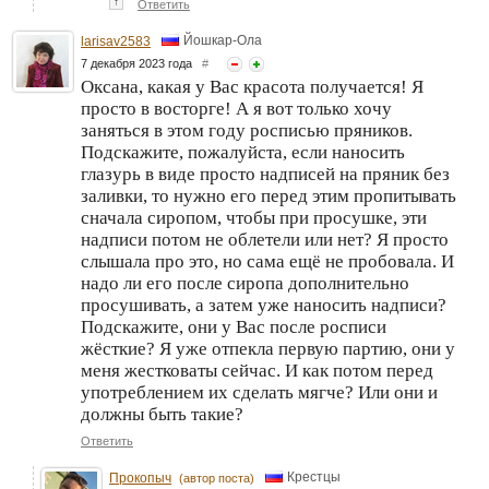
↑
Ответить
Йошкар-Ола
larisav2583
7 декабря 2023 года
#
Оксана, какая у Вас красота получается! Я
просто в восторге! А я вот только хочу
заняться в этом году росписью пряников.
Подскажите, пожалуйста, если наносить
глазурь в виде просто надписей на пряник без
заливки, то нужно его перед этим пропитывать
сначала сиропом, чтобы при просушке, эти
надписи потом не облетели или нет? Я просто
слышала про это, но сама ещё не пробовала. И
надо ли его после сиропа дополнительно
просушивать, а затем уже наносить надписи?
Подскажите, они у Вас после росписи
жёсткие? Я уже отпекла первую партию, они у
меня жестковаты сейчас. И как потом перед
употреблением их сделать мягче? Или они и
должны быть такие?
Ответить
Крестцы
Прокопыч
(автор поста)