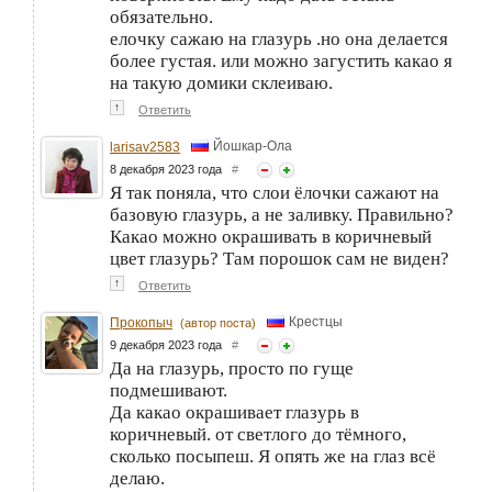
обязательно.
елочку сажаю на глазурь .но она делается
более густая. или можно загустить какао я
на такую домики склеиваю.
↑
Ответить
Йошкар-Ола
larisav2583
8 декабря 2023 года
#
Я так поняла, что слои ёлочки сажают на
базовую глазурь, а не заливку. Правильно?
Какао можно окрашивать в коричневый
цвет глазурь? Там порошок сам не виден?
↑
Ответить
Крестцы
Прокопыч
(автор поста)
9 декабря 2023 года
#
Да на глазурь, просто по гуще
подмешивают.
Да какао окрашивает глазурь в
коричневый. от светлого до тёмного,
сколько посыпеш. Я опять же на глаз всё
делаю.