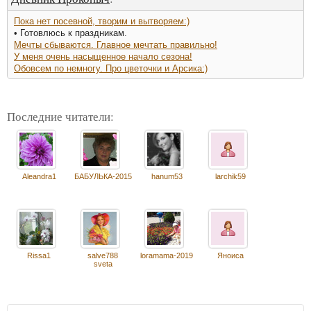
Пока нет посевной, творим и вытворяем:)
• Готовлюсь к праздникам.
Мечты сбываются. Главное мечтать правильно!
У меня очень насыщенное начало сезона!
Обовсем по немногу. Про цветочки и Арсика:)
Последние читатели:
Aleandra1
БАБУЛЬКА-2015
hanum53
larchik59
Rissa1
salve788
loramama-2019
Яноиса
sveta