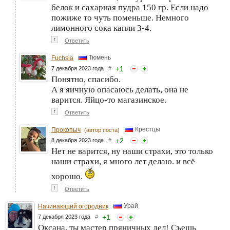
белок и сахарная пудра 150 гр. Если надо
пожиже то чуть поменьше. Немного
лимонного сока капли 3-4.
↑
Ответить
Тюмень
Fuchsia
+
1
7 декабря 2023 года
#
Понятно, спасибо.
А я яичную опасаюсь делать, она не
варится. Яйцо-то магазинское.
↑
Ответить
Крестцы
Прокопыч
(автор поста)
+
2
8 декабря 2023 года
#
Нет не варится, ну наши страхи, это только
наши страхи, я много лет делаю. и всё
хорошо.
↑
Ответить
Урай
Начинающий огородник
+
1
7 декабря 2023 года
#
Оксана, ты мастер пряничных дел! Съешь