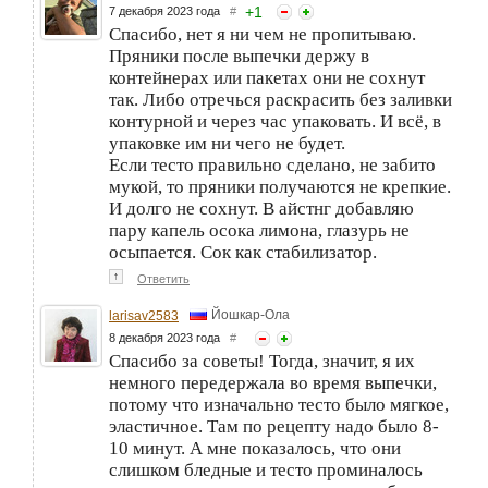
+
1
7 декабря 2023 года
#
Спасибо, нет я ни чем не пропитываю.
Пряники после выпечки держу в
контейнерах или пакетах они не сохнут
так. Либо отречься раскрасить без заливки
контурной и через час упаковать. И всё, в
упаковке им ни чего не будет.
Если тесто правильно сделано, не забито
мукой, то пряники получаются не крепкие.
И долго не сохнут. В айстнг добавляю
пару капель осока лимона, глазурь не
осыпается. Сок как стабилизатор.
↑
Ответить
Йошкар-Ола
larisav2583
8 декабря 2023 года
#
Спасибо за советы! Тогда, значит, я их
немного передержала во время выпечки,
потому что изначально тесто было мягкое,
эластичное. Там по рецепту надо было 8-
10 минут. А мне показалось, что они
слишком бледные и тесто проминалось