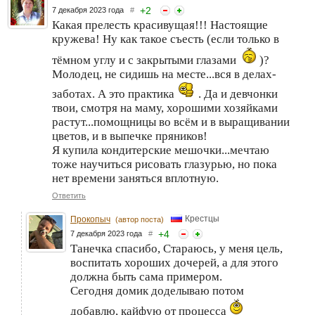
+
2
7 декабря 2023 года
#
Какая прелесть красивущая!!! Настоящие
кружева! Ну как такое съесть (если только в
тёмном углу и с закрытыми глазами
)?
Молодец, не сидишь на месте...вся в делах-
заботах. А это практика
. Да и девчонки
твои, смотря на маму, хорошими хозяйками
растут...помощницы во всём и в выращивании
цветов, и в выпечке пряников!
Я купила кондитерские мешочки...мечтаю
тоже научиться рисовать глазурью, но пока
нет времени заняться вплотную.
Ответить
Крестцы
Прокопыч
(автор поста)
+
4
7 декабря 2023 года
#
Танечка спасибо, Стараюсь, у меня цель,
воспитать хороших дочерей, а для этого
должна быть сама примером.
Сегодня домик доделываю потом
добавлю, кайфую от процесса