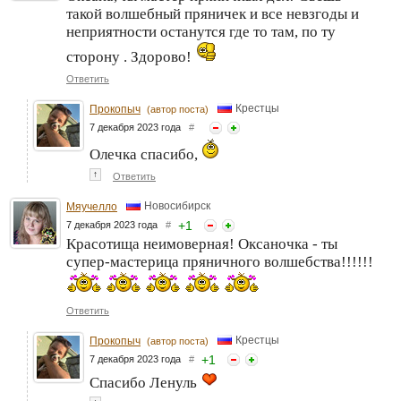
такой волшебный пряничек и все невзгоды и
неприятности останутся где то там, по ту
сторону . Здорово!
Ответить
Крестцы
Прокопыч
(автор поста)
7 декабря 2023 года
#
Олечка спасибо,
↑
Ответить
Новосибирск
Мяучелло
+
1
7 декабря 2023 года
#
Красотища неимоверная! Оксаночка - ты
супер-мастерица пряничного волшебства!!!!!!
Ответить
Крестцы
Прокопыч
(автор поста)
+
1
7 декабря 2023 года
#
Спасибо Ленуль