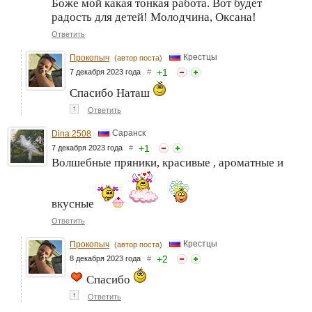
Боже мой какая тонкая работа. Вот будет
радость для детей! Молодчина, Оксана!
Ответить
Крестцы
Прокопыч
(автор поста)
+
1
7 декабря 2023 года
#
Спасибо Наташ
↑
Ответить
Саранск
Dina 2508
+
1
7 декабря 2023 года
#
Волшебные пряники, красивые , ароматные и
вкусные
Ответить
Крестцы
Прокопыч
(автор поста)
+
2
8 декабря 2023 года
#
Спасибо
↑
Ответить