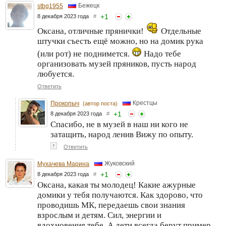
Бежецк
stbg1955
+
1
8 декабря 2023 года
#
Оксана, отличные прянички!
Отдельные
штучки съесть ещё можно, но на домик рука
(или рот) не поднимется.
Надо тебе
организовать музей пряников, пусть народ
любуется.
Ответить
Крестцы
Прокопыч
(автор поста)
+
1
8 декабря 2023 года
#
Спасибо, не в музей в наш ни кого не
затащить, народ ленив Вижу по опыту.
↑
Ответить
Жуковский
Мухачева Марина
+
1
8 декабря 2023 года
#
Оксана, какая ты молодец! Какие ажурные
домики у тебя получаются. Как здорово, что
проводишь МК, передаешь свои знания
взрослым и детям. Сил, энергии и
вдохновения тебе. А дети всегда берут пример