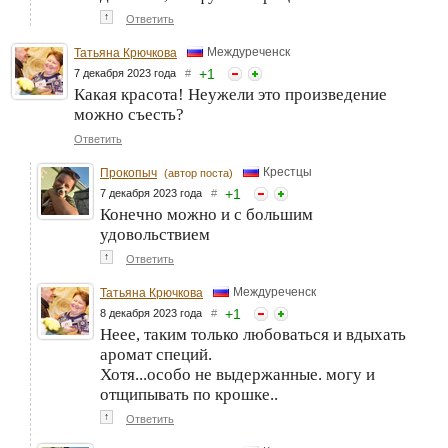
↑
Ответить
Междуреченск
Татьяна Крючкова
+
1
7 декабря 2023 года
#
Какая красота! Неужели это произведение
можно съесть?
Ответить
Крестцы
Прокопыч
(автор поста)
+
1
7 декабря 2023 года
#
Конечно можно и с большим
удовольствием
↑
Ответить
Междуреченск
Татьяна Крючкова
+
1
8 декабря 2023 года
#
Неее, таким только любоваться и вдыхать
аромат специй.
Хотя...особо не выдержанные. могу и
отщипывать по крошке..
↑
Ответить