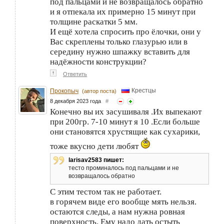
под пальцами и не возвращалось обратно
и я отпекала их примерно 15 минут при
толщине раскатки 5 мм.
И ещё хотела спросить про ёлочки, они у
Вас скреплены только глазурью или в
середину нужно шпажку вставить для
надёжности конструкции?
↑
Ответить
Крестцы
Прокопыч
(автор поста)
8 декабря 2023 года
#
Конечно вы их засушиваля .Их выпекают
при 200гр. 7-10 минут я 10 .Если больше
они становятся хрустящие как сухарики,
тоже вкусно дети любят
larisav2583 пишет:
тесто проминалось под пальцами и не
возвращалось обратно
С этим тестом так не работает.
в горячем виде его вообще мять нельзя.
остаются следы, а нам нужна ровная
поверхность. Ему надо дать остыть