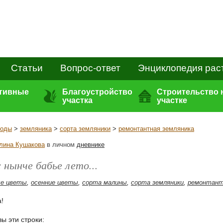
Статьи
Вопрос-ответ
Энциклопедия рас
ативные
Благоустройство
Строительство 
участка
участке
годы
>
земляника
>
сорта земляники
>
ремонтантная земляника
лина Кушакова
в личном
дневнике
 нынче бабье лето...
ые цветы
,
осенние цветы
,
сорта малины
,
сорта земляники
,
ремонтант
!
вы эти строки: