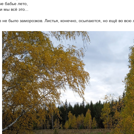
че бабье лето,
 мы всё это...
ор не было заморозков. Листья, конечно, осыпаются, но ещё во всю