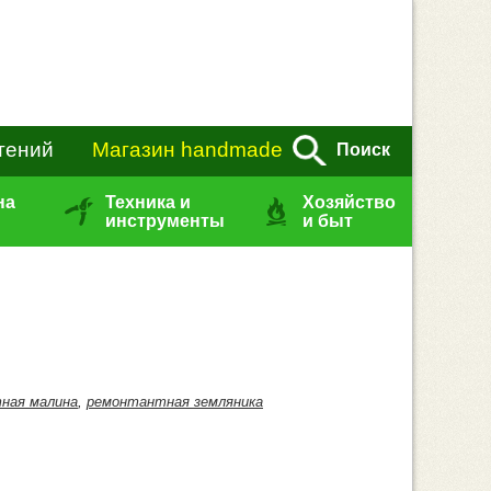
тений
Магазин handmade
Поиск
на
Техника и
Хозяйство
инструменты
и быт
ная малина
,
ремонтантная земляника