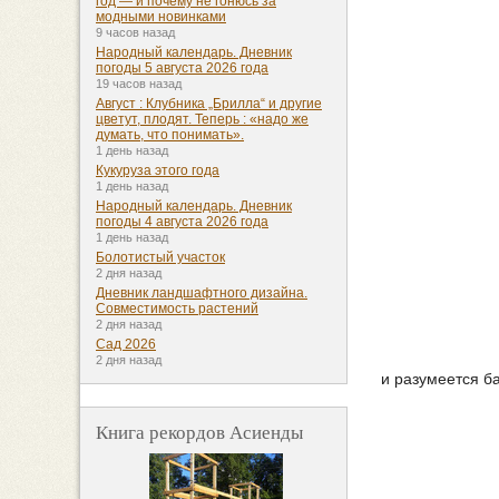
год — и почему не гонюсь за
модными новинками
9 часов назад
Народный календарь. Дневник
погоды 5 августа 2026 года
19 часов назад
Август : Клубника „Брилла“ и другие
цветут, плодят. Теперь : «надо же
думать, что понимать».
1 день назад
Кукуруза этого года
1 день назад
Народный календарь. Дневник
погоды 4 августа 2026 года
1 день назад
Болотистый участок
2 дня назад
Дневник ландшафтного дизайна.
Совместимость растений
2 дня назад
Сад 2026
2 дня назад
и разумеется б
Книга рекордов Асиенды