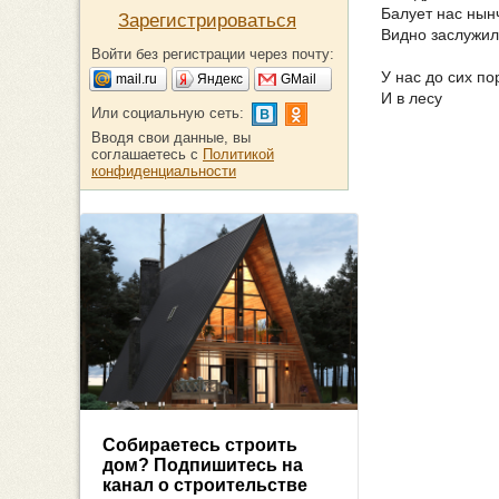
Балует нас нын
Зарегистрироваться
Видно заслужили
Войти без регистрации через почту:
У нас до сих п
mail.ru
Яндекс
GMail
И в лесу
Или социальную сеть:
Вводя свои данные, вы
соглашаетесь с
Политикой
конфиденциальности
Собираетесь строить
дом? Подпишитесь на
канал о строительстве