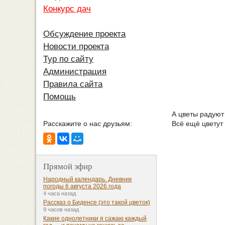
Конкурс дач
Обсуждение проекта
Новости проекта
Тур по сайту
Администрация
Правила сайта
Помощь
А цветы радуют
Всё ещё цветут
Расскажите о нас друзьям:
Прямой эфир
Народный календарь. Дневник
погоды 6 августа 2026 года
4 часа назад
Рассказ о Биденсе (это такой цветок)
9 часов назад
Какие однолетники я сажаю каждый