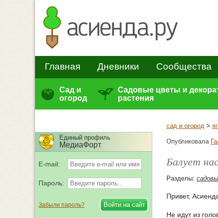
Главная
Дневники
Сообщества
Сад и
Садовые цветы и декор
огород
растения
сад и огород
>
я
Единый профиль
Опубликовала
Га
МедиаФорт
Балует нас
E-mail:
Разделы:
садов
Пароль:
Привет, Асиенда
Забыли пароль?
Не идут из голо