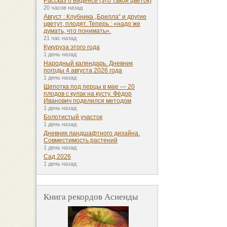
Рассказ о Биденсе (это такой цветок)
20 часов назад
Август : Клубника „Брилла“ и другие
цветут, плодят. Теперь : «надо же
думать, что понимать».
21 час назад
Кукуруза этого года
1 день назад
Народный календарь. Дневник
погоды 4 августа 2026 года
1 день назад
Щепотка под перцы в мае — 20
плодов с кулак на кусту. Фёдор
Иванович поделился методом
1 день назад
Болотистый участок
1 день назад
Дневник ландшафтного дизайна.
Совместимость растений
1 день назад
Сад 2026
1 день назад
Книга рекордов Асиенды