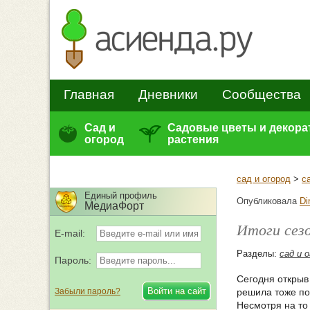
Главная
Дневники
Сообщества
Сад и
Садовые цветы и декор
огород
растения
сад и огород
>
с
Единый профиль
Опубликовала
Di
МедиаФорт
Итоги сезо
E-mail:
Разделы:
сад и 
Пароль:
Сегодня открыв
Забыли пароль?
решила тоже по
Несмотря на то