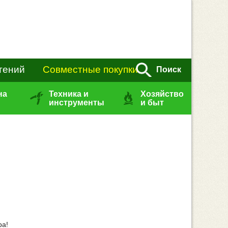
тений
Совместные покупки
Поиск
на
Техника и
Хозяйство
инструменты
и быт
ра!