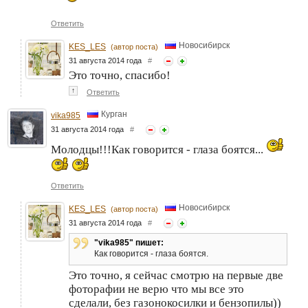
Ответить
Новосибирск
KES_LES
(автор поста)
31 августа 2014 года
#
Это точно, спасибо!
↑
Ответить
Курган
vika985
31 августа 2014 года
#
Молодцы!!!Как говорится - глаза боятся...
Ответить
Новосибирск
KES_LES
(автор поста)
31 августа 2014 года
#
"vika985" пишет:
Как говорится - глаза боятся.
Это точно, я сейчас смотрю на первые две
фоторафии не верю что мы все это
сделали, без газонокосилки и бензопилы))