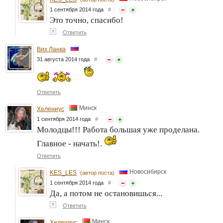
1 сентября 2014 года
#
Это точно, спасибо!
↑
Ответить
Вих Ланка
31 августа 2014 года
#
Ответить
Минск
Хелениус
1 сентября 2014 года
#
Молодцы!!! Работа большая уже проделана.
Главное - начать!.
Ответить
Новосибирск
KES_LES
(автор поста)
1 сентября 2014 года
#
Да, а потом не остановишься...
↑
Ответить
Минск
Хелениус