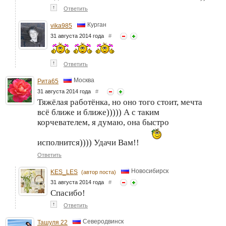
↑
Ответить
Курган
vika985
31 августа 2014 года
#
↑
Ответить
Москва
Рита65
31 августа 2014 года
#
Тяжёлая работёнка, но оно того стоит, мечта
всё ближе и ближе))))) А с таким
корчевателем, я думаю, она быстро
исполнится)))) Удачи Вам!!
Ответить
Новосибирск
KES_LES
(автор поста)
31 августа 2014 года
#
Спасибо!
↑
Ответить
Северодвинск
Ташуля 22