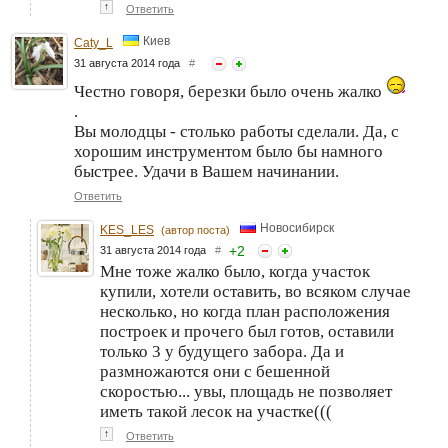
↑
Ответить
Киев
Caty_L
31 августа 2014 года
#
Честно говоря, березки было очень жалко
.
Вы молодцы - столько работы сделали. Да, с
хорошим инструментом было бы намного
быстрее. Удачи в Вашем начинании.
Ответить
Новосибирск
KES_LES
(автор поста)
+
2
31 августа 2014 года
#
Мне тоже жалко было, когда участок
купили, хотели оставить, во всяком случае
несколько, но когда план расположения
построек и прочего был готов, оставили
только 3 у будущего забора. Да и
размножаются они с бешенной
скоростью... увы, площадь не позволяет
иметь такой лесок на участке(((
↑
Ответить