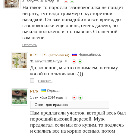
31 августа 2014 года
#
На такой то поросли газонокосилка не пойдет
ни разу, тут надо триммер с кусторезной
насадкой. Он вам понадобится все время, до
газонокосилки еще очень, очень далеко, но
начало положено и это главное. Солнечной
вам осени
Ответить
Новосибирск
KES_LES
(автор поста)
31 августа 2014 года
#
Да, конечно, мы это понимаем, поэтому
косой и пользовались)))
↑
Ответить
Одесса
Paro
1 сентября 2014 года
#
↑
Ответ
для
ираанна
Нам предлагали участок, который весь был
поросший высокой дерезой. Муж
предлагал, если мы его купим, то поджечь
и спалить все на корню осенью, потом