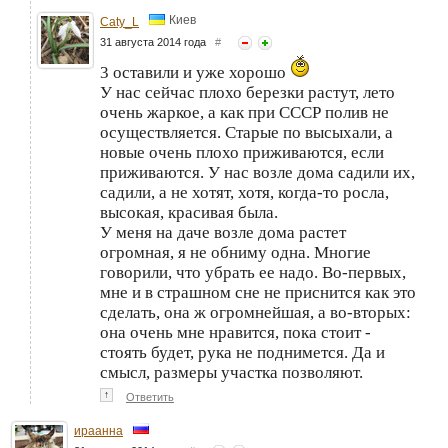
Киев
Caty_L
31 августа 2014 года
#
3 оставили и уже хорошо
У нас сейчас плохо березки растут, лето
очень жаркое, а как при СССР полив не
осуществляется. Старые по высыхали, а
новые очень плохо приживаются, если
приживаются. У нас возле дома садили их,
садили, а не хотят, хотя, когда-то росла,
высокая, красивая была.
У меня на даче возле дома растет
огромная, я не обниму одна. Многие
говорили, что убрать ее надо. Во-первых,
мне и в страшном сне не приснится как это
сделать, она ж огромнейшая, а во-вторых:
она очень мне нравится, пока стоит -
стоять будет, рука не поднимется. Да и
смысл, размеры участка позволяют.
↑
Ответить
ираанна