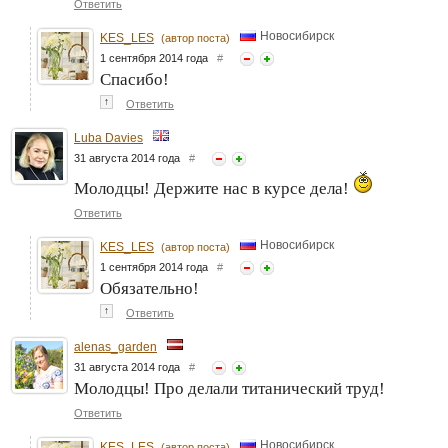
Ответить
Новосибирск
KES_LES
(автор поста)
1 сентября 2014 года
#
Спасибо!
↑
Ответить
Luba Davies
31 августа 2014 года
#
Молодцы! Держите нас в курсе дела!
Ответить
Новосибирск
KES_LES
(автор поста)
1 сентября 2014 года
#
Обязательно!
↑
Ответить
alenas_garden
31 августа 2014 года
#
Молодцы! Про делали титанический труд!
Ответить
Новосибирск
KES_LES
(автор поста)