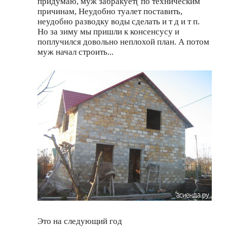
придумаю, муж забракует( по техническим
причинам, Неудобно туалет поставить,
неудобно разводку воды сделать и т д и т п.
Но за зиму мы пришли к консенсусу и
поплучился довольно неплохой план. А потом
муж начал строить...
Это на следующий год