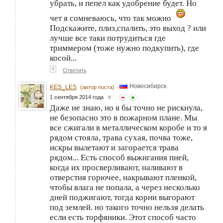
убрать, и пепел как удобрение будет. Но
чет я сомневаюсь, что так можно
Подскажите, плиз,спалить, это выход ? или
лучше все таки потрудиться где
триммером (тоже нужно подкупить), где
косой...
↑
Ответить
Новосибирск
KES_LES
(автор поста)
1 сентября 2014 года
#
Даже не знаю, но я бы точно не рискнула,
не безопасно это в пожарном плане. Мы
все сжигали в металлическом коробе и то я
рядом стояла, трава сухая, почва тоже,
искры вылетают и загорается трава
рядом... Есть способ выжигания пней,
когда их просверливают, наливают в
отверстия горючее, накрывают пленкой,
чтобы влага не попала, а через несколько
дней поджигают, тогда корни выгорают
под землей. но такого точно нельзя делать
если есть торфяники. Этот способ часто