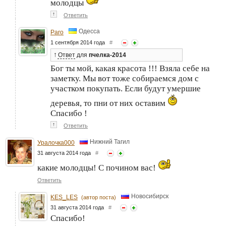
молодцы
↑
Ответить
Одесса
Paro
1 сентября 2014 года
#
↑
Ответ
для
пчелка-2014
Бог ты мой, какая красота !!! Взяла себе на
заметку. Мы вот тоже собираемся дом с
участком покупать. Если будут умершие
деревья, то пни от них оставим
Спасибо !
↑
Ответить
Нижний Тагил
Уралочка000
31 августа 2014 года
#
какие молодцы! С почином вас!
Ответить
Новосибирск
KES_LES
(автор поста)
31 августа 2014 года
#
Спасибо!