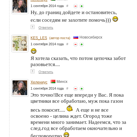
1 сентября 2014 года
#
Ну, до границ дойдете и остановитесь,
если соседям не захотите помочь)))
↑
Ответить
Новосибирск
KES_LES
(автор поста)
1 сентября 2014 года
#
Я хотела сказать, что потом цепочка забот
разовьется....
↑
Ответить
Минск
Хелениус
1 сентября 2014 года
#
Это точно!Все еще впереди у Вас. Я пока
цветники все обработаю, муж пока газон
весь покосит.....
А еще и не все
освоено - целина ждет. Огород тоже
времени много занимает. Надеемся, что за
след.год все обработаем окночательно и
бесповоротно