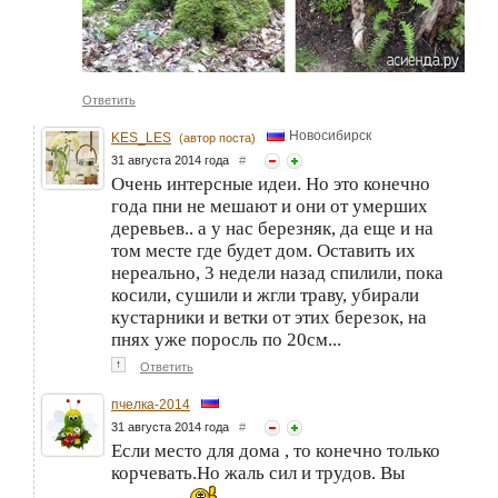
Ответить
Новосибирск
KES_LES
(автор поста)
31 августа 2014 года
#
Очень интерсные идеи. Но это конечно
года пни не мешают и они от умерших
деревьев.. а у нас березняк, да еще и на
том месте где будет дом. Оставить их
нереально, 3 недели назад спилили, пока
косили, сушили и жгли траву, убирали
кустарники и ветки от этих березок, на
пнях уже поросль по 20см...
↑
Ответить
пчелка-2014
31 августа 2014 года
#
Если место для дома , то конечно только
корчевать.Но жаль сил и трудов. Вы