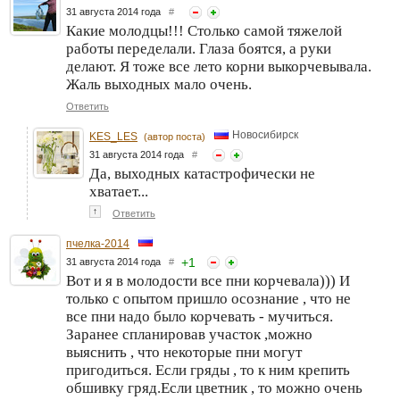
31 августа 2014 года
#
Какие молодцы!!! Столько самой тяжелой
работы переделали. Глаза боятся, а руки
делают. Я тоже все лето корни выкорчевывала.
Жаль выходных мало очень.
Ответить
Новосибирск
KES_LES
(автор поста)
31 августа 2014 года
#
Да, выходных катастрофически не
хватает...
↑
Ответить
пчелка-2014
+
1
31 августа 2014 года
#
Вот и я в молодости все пни корчевала))) И
только с опытом пришло осознание , что не
все пни надо было корчевать - мучиться.
Заранее спланировав участок ,можно
выяснить , что некоторые пни могут
пригодиться. Если гряды , то к ним крепить
обшивку гряд.Если цветник , то можно очень