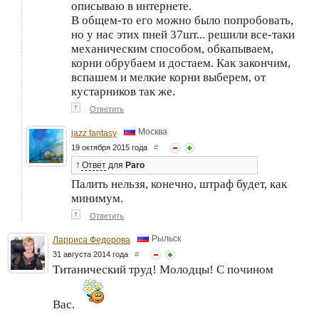
описываю в интернете.
В общем-то его можно было попробовать,
но у нас этих пней 37шт... решили все-таки
механическим способом, обкапываем,
корни обрубаем и достаем. Как закончим,
вспашем и мелкие корни выберем, от
кустарников так же.
↑
Ответить
Москва
jazz fantasy
19 октября 2015 года
#
↑
Ответ
для
Paro
Палить нельзя, конечно, штраф будет, как
минимум.
↑
Ответить
Рыльск
Ларриса Федорова
31 августа 2014 года
#
Титанический труд! Молодцы! С почином
Вас.