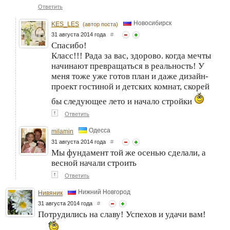
Ответить
Новосибирск
KES_LES
(автор поста)
31 августа 2014 года
#
Спасибо!
Класс!!! Рада за вас, здорово. когда мечты
начинают превращаться в реальность! У
меня тоже уже готов план и даже дизайн-
проект гостиной и детских комнат, скорей
бы следующее лето и начало стройки
↑
Ответить
Одесса
milamin
31 августа 2014 года
#
Мы фундамент той же осенью сделали, а
весной начали строить
↑
Ответить
Нижний Новгород
Нивяник
31 августа 2014 года
#
Потрудились на славу! Успехов и удачи вам!