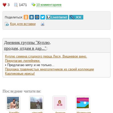
3
1471
10 комментариев
Поделиться:
Код для вставки
Дневник группы "Куплю,
продам, отдам в дар..."
:
Куплю семена сладкого перца Леся, Вишневое вино.
Предлагаю лилейники.
• Предлагаю мяту и не только...
Продажа травянистых многолетников из своей коллекции
Карликовые ирисы!
Последние читатели:
NataliPo
vipsvetik
Анатоль
Маленькая