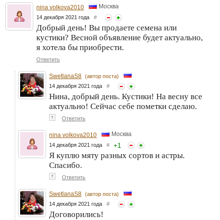
Москва
nina volkova2010
14 декабря 2021 года
#
Добрый день! Вы продаете семена или
кустики? Весной объявление будет актуально,
я хотела бы приобрести.
Ответить
SwetlanaS8
(автор поста)
14 декабря 2021 года
#
Нина, добрый день. Кустики! На весну все
актуально! Сейчас себе пометки сделаю.
↑
Ответить
Москва
nina volkova2010
+
1
14 декабря 2021 года
#
Я куплю мяту разных сортов и астры.
Спасибо.
↑
Ответить
SwetlanaS8
(автор поста)
14 декабря 2021 года
#
Договорились!