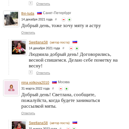
↑
Ответить
Санкт-Петербург
thn-luda
14 декабря 2021 года
#
Добрый день, тоже хочу мяту и астру
Ответить
SwetlanaS8
(автор поста)
14 декабря 2021 года
#
Людмила добрый день! Договорились,
весной спишемся. Делаю себе пометку на
весну!
↑
Ответить
Москва
nina volkova2010
31 марта 2022 года
#
Добрый день! Светлана, сообщите,
пожалуйста, когда будете заниматься
рассылкой мяты.
Ответить
SwetlanaS8
(автор поста)
31 марта 2022 года
#