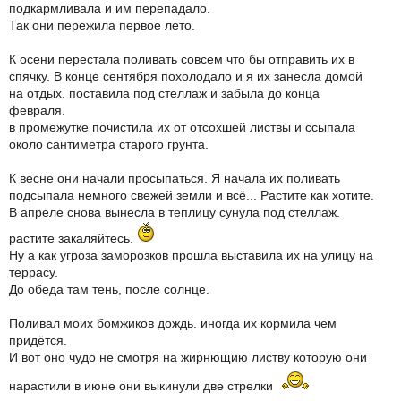
подкармливала и им перепадало.
Так они пережила первое лето.
К осени перестала поливать совсем что бы отправить их в
спячку. В конце сентября похолодало и я их занесла домой
на отдых. поставила под стеллаж и забыла до конца
февраля.
в промежутке почистила их от отсохшей листвы и ссыпала
около сантиметра старого грунта.
К весне они начали просыпаться. Я начала их поливать
подсыпала немного свежей земли и всё... Растите как хотите.
В апреле снова вынесла в теплицу сунула под стеллаж.
растите закаляйтесь.
Ну а как угроза заморозков прошла выставила их на улицу на
террасу.
До обеда там тень, после солнце.
Поливал моих бомжиков дождь. иногда их кормила чем
придётся.
И вот оно чудо не смотря на жирнющию листву которую они
нарастили в июне они выкинули две стрелки