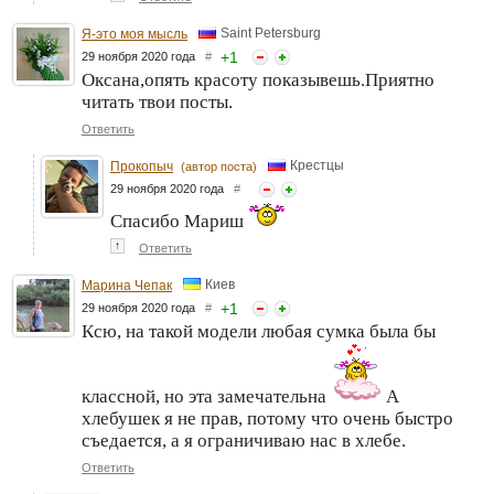
Saint Petersburg
Я-это моя мысль
+
1
29 ноября 2020 года
#
Оксана,опять красоту показывешь.Приятно
читать твои посты.
Ответить
Крестцы
Прокопыч
(автор поста)
29 ноября 2020 года
#
Спасибо Мариш
↑
Ответить
Киев
Марина Чепак
+
1
29 ноября 2020 года
#
Ксю, на такой модели любая сумка была бы
классной, но эта замечательна
А
хлебушек я не прав, потому что очень быстро
съедается, а я ограничиваю нас в хлебе.
Ответить