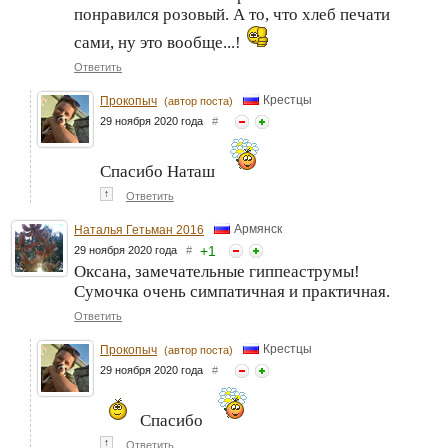
понравился розовый. А то, что хлеб печати
сами, ну это вообще...!
Ответить
Крестцы
Прокопыч
(автор поста)
29 ноября 2020 года
#
Спасибо Наташ
↑
Ответить
Армянск
Наталья Гетьман 2016
+
1
29 ноября 2020 года
#
Оксана, замечательные гиппеаструмы!
Сумочка очень симпатичная и практичная.
Ответить
Крестцы
Прокопыч
(автор поста)
29 ноября 2020 года
#
Спасибо
↑
Ответить