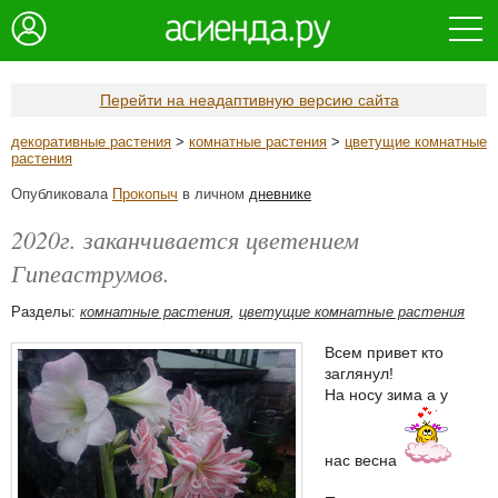
Перейти на неадаптивную версию сайта
декоративные растения
>
комнатные растения
>
цветущие комнатные
растения
Опубликовала
Прокопыч
в личном
дневнике
2020г. заканчивается цветением
Гипеаструмов.
Разделы:
комнатные растения
,
цветущие комнатные растения
Всем привет кто
заглянул!
На носу зима а у
нас весна