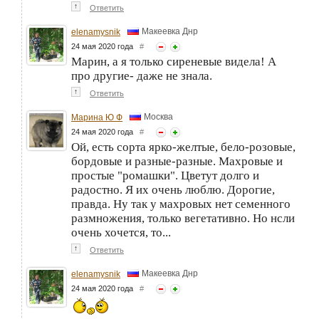
↑
Ответить
Макеевка Днр
elenamysnik
24 мая 2020 года
#
Марин, а я только сиреневые видела! А
про другие- даже не знала.
↑
Ответить
Москва
Марина Ю Ф
24 мая 2020 года
#
Ой, есть сорта ярко-желтые, бело-розовые,
бордовые и разные-разные. Махровые и
простые "ромашки". Цветут долго и
радостно. Я их очень люблю. Дорогие,
правда. Ну так у махровых нет семенного
размножения, только вегетативно. Но нсли
очень хочется, то...
↑
Ответить
Макеевка Днр
elenamysnik
24 мая 2020 года
#