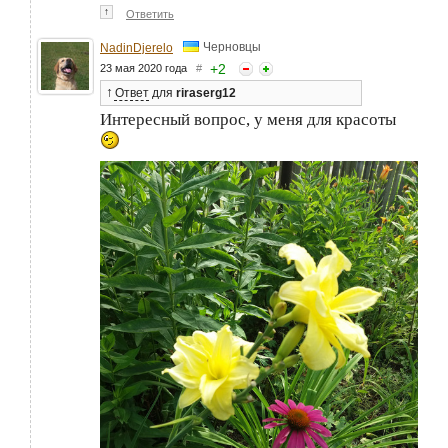
↑
Ответить
Черновцы
NadinDjerelo
+
2
23 мая 2020 года
#
↑
Ответ
для
riraserg12
Интересный вопрос, у меня для красоты