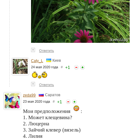
↑
Ответить
Киев
Caty_L
+
1
24 мая 2020 года
#
↑
Ответить
Саратов
zeda99
+
1
23 мая 2020 года
#
Мои предположения
:
1. Может клещевина?
2. Люцерна
3. Зайчий клевер (вязель)
4. Лилия