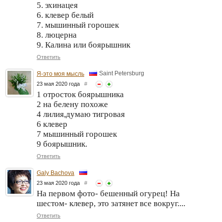
5. эхинацея
6. клевер белый
7. мышинный горошек
8. люцерна
9. Калина или боярышник
Ответить
Saint Petersburg
Я-это моя мысль
23 мая 2020 года
#
1 отросток боярышника
2 на белену похоже
4 лилия,думаю тигровая
6 клевер
7 мышинный горошек
9 боярышник.
Ответить
Galy Bachova
23 мая 2020 года
#
На первом фото- бешенный огурец! На
шестом- клевер, это затянет все вокруг....
Ответить