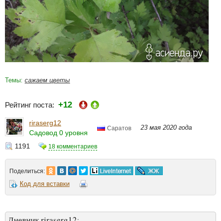
Темы:
сажаем цветы
+12
Рейтинг поста:
riraserg12
23 мая 2020 года
Саратов
Садовод 0 уровня
1191
18 комментариев
Поделиться:
Код для вставки
Дневник riraserg12
: