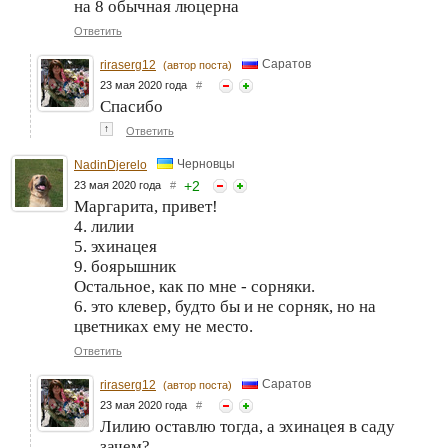
на 8 обычная люцерна
Ответить
Саратов
riraserg12
(автор поста)
23 мая 2020 года
#
Спасибо
↑
Ответить
Черновцы
NadinDjerelo
+
2
23 мая 2020 года
#
Маргарита, привет!
4. лилии
5. эхинацея
9. боярышник
Остальное, как по мне - сорняки.
6. это клевер, будто бы и не сорняк, но на
цветниках ему не место.
Ответить
Саратов
riraserg12
(автор поста)
23 мая 2020 года
#
Лилию оставлю тогда, а эхинацея в саду
зачем?