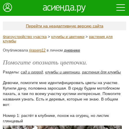
Перейти на неадаптивную версию сайта
благоустройство участка
>
клумбы и цветники
>
растения для
клумбы
Опубликовала
riraserg12
в личном
дневнике
Помогите опознать цветочки.
Разделы:
сад и огород
,
клумбы и цветники
,
растения для клумбы
Девочки, помогите мне идентифицировать цветы на участке.
Купили дачу, половина заросшая. В среду будем мотоблоком
пахать, а там по всему участку кустики интересные. Помогите
названия узнать. Есть и деревья, которые не знаю. В общем
вот:
Номер 1: растёт в клубнике, похож на огурец, но листик
глянцевый