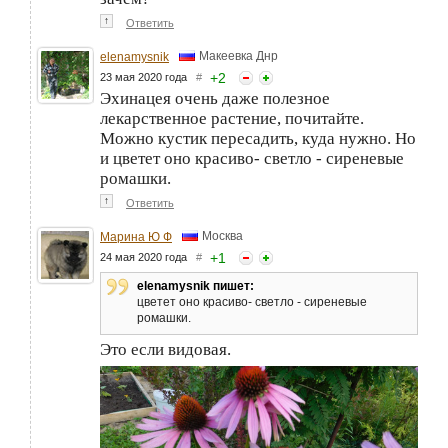
↑
Ответить
Макеевка Днр
elenamysnik
+
2
23 мая 2020 года
#
Эхинацея очень даже полезное
лекарственное растение, почитайте.
Можно кустик пересадить, куда нужно. Но
и цветет оно красиво- светло - сиреневые
ромашки.
↑
Ответить
Москва
Марина Ю Ф
+
1
24 мая 2020 года
#
elenamysnik пишет:
цветет оно красиво- светло - сиреневые
ромашки.
Это если видовая.