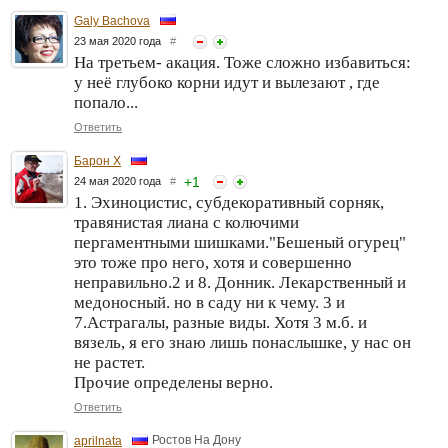
Galy Bachova
23 мая 2020 года
#
На третьем- акация. Тоже сложно избавиться:
у неё глубоко корни идут и вылезают , где
попало...
Ответить
Барон Х
+
1
24 мая 2020 года
#
1. Эхиноцистис, субдекоративный сорняк,
травянистая лиана с колючими
пергаментными шишками."Бешеный огурец"
это тоже про него, хотя и совершенно
неправильно.2 и 8. Донник. Лекарственный и
медоносный. но в саду ни к чему. 3 и
7.Астрагалы, разные виды. Хотя 3 м.б. и
вязель, я его знаю лишь понаслышке, у нас он
не растет.
Прочие определены верно.
Ответить
Ростов На Дону
aprilnata