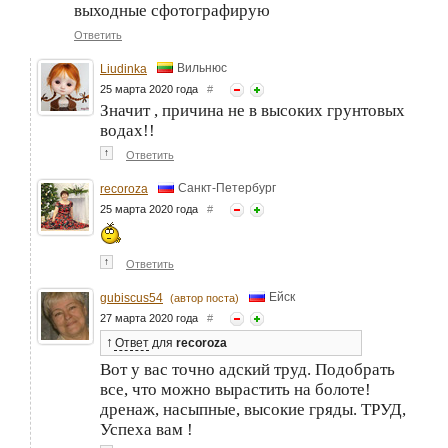
выходные сфотографирую
Ответить
Вильнюс
Liudinka
25 марта 2020 года
#
Значит , причина не в высоких грунтовых
водах!!
↑
Ответить
Санкт-Петербург
recoroza
25 марта 2020 года
#
↑
Ответить
Ейск
gubiscus54
(автор поста)
27 марта 2020 года
#
↑
Ответ
для
recoroza
Вот у вас точно адский труд. Подобрать
все, что можно вырастить на болоте!
дренаж, насыпные, высокие гряды. ТРУД,
Успеха вам !