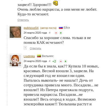
зацвел!! Здорово!!!
Очень люблю нарциссы, а они меня не любят.
Куда-то исчезают.
Ответить
Ейск
gubiscus54
(автор поста)
24 марта 2020 года
#
Спасибо за хорошие слова. только я не
поняла КАК исчезают?
↑
Ответить
Вильнюс
Liudinka
+
2
24 марта 2020 года
#
Да если бы я знала, как?? Купила 10 новых,
красивых. Весной взошли 3, зацвели. На
следующий год не взошел ни один.
Пыталась выкопать- не нашла!! Дочь от
сотрудника привезла много. Посадили... не
взошли!! Из Питера приезжала подруга,
привезла нарциссы. Посадили...не
взошли!! Весь огород в ходах. Возможно
землеройки какие!! Тюльпаны растут и