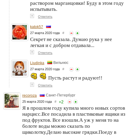
раствором марганцовки! Буду в этом году
испытывать.
↑
Ответить
katok57
27 марта 2020 года
#
Секрет не сказала. Думаю рука у нее
легкая и с добром отдавала...
↑
Ответить
Вильнюс
Liudinka
27 марта 2020 года
#
Пусть растут и радуют!!
↑
Ответить
Санкт-Петербург
recoroza
+
2
25 марта 2020 года
#
Я в прошлом году купила много новых сортов
нарцисс.Все посадила в пластиковые ящики из
под фруктов. Все взошли.А уж у меня то на
болоте воды можно сказать по
щиколотку.Делаю высокие грядки.Поеду в