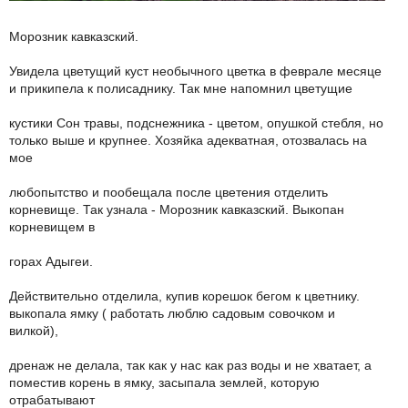
Морозник кавказский.
Увидела цветущий куст необычного цветка в феврале месяце
и прикипела к полисаднику. Так мне напомнил цветущие
кустики Сон травы, подснежника - цветом, опушкой стебля, но
только выше и крупнее. Хозяйка адекватная, отозвалась на
мое
любопытство и пообещала после цветения отделить
корневище. Так узнала - Морозник кавказский. Выкопан
корневищем в
горах Адыгеи.
Действительно отделила, купив корешок бегом к цветнику.
выкопала ямку ( работать люблю садовым совочком и
вилкой),
дренаж не делала, так как у нас как раз воды и не хватает, а
поместив корень в ямку, засыпала землей, которую
отрабатывают