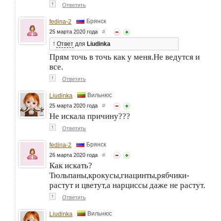
↑
Ответить
Брянск
fedina-2
25 марта 2020 года
#
↑
Ответ
для
Liudinka
Прям точь в точь как у меня.Не ведутся и
все.
↑
Ответить
Вильнюс
Liudinka
25 марта 2020 года
#
Не искала причину???
↑
Ответить
Брянск
fedina-2
26 марта 2020 года
#
Как искать?
Тюльпаны,крокусы,гиацинты,рябчики-
растут и цветут,а нарциссы даже не растут.
↑
Ответить
Вильнюс
Liudinka