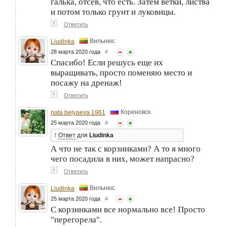
галька, отсев, что есть. Затем ветки, листва
и потом только грунт и луковицы.
↑
Ответить
Вильнюс
Liudinka
28 марта 2020 года
#
Спасибо! Если решусь еще их
выращивать, просто поменяю место и
посажу на дренаж!
↑
Ответить
Кореновск
nata belyaeva 1961
25 марта 2020 года
#
↑
Ответ
для
Liudinka
А что не так с корзинками? А то я много
чего посадила в них, может напрасно?
↑
Ответить
Вильнюс
Liudinka
25 марта 2020 года
#
С корзинками все нормально все! Просто
"перегорела".