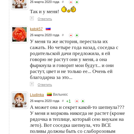
26 марта 2020 года
#
Так и у меня!
↑
Ответить
katok57
26 марта 2020 года
#
У меня та же история, перестала их
сажать. Но четыре года назад, соседка с
родительской дачи предложила, я ей
говорю не растут они у меня, а она
фыркнула и говорит мои будут... и они
растут, цвет и не только ее... Очень ей
благодарна за это...
↑
Ответить
Вильнюс
Liudinka
+
1
26 марта 2020 года
#
А может она и секрет какой-то шепнула???
У меня и морковь никогда не растет (кроме
рядочка в теплице, который сею внукам на
лето). Вот соседка шепнула, что ВСЕ
поливы должны быть со слаборозовым