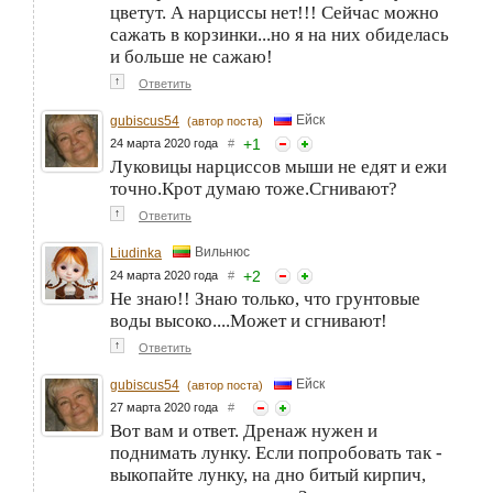
цветут. А нарциссы нет!!! Сейчас можно
сажать в корзинки...но я на них обиделась
и больше не сажаю!
↑
Ответить
Ейск
gubiscus54
(автор поста)
+
1
24 марта 2020 года
#
Луковицы нарциссов мыши не едят и ежи
точно.Крот думаю тоже.Сгнивают?
↑
Ответить
Вильнюс
Liudinka
+
2
24 марта 2020 года
#
Не знаю!! Знаю только, что грунтовые
воды высоко....Может и сгнивают!
↑
Ответить
Ейск
gubiscus54
(автор поста)
27 марта 2020 года
#
Вот вам и ответ. Дренаж нужен и
поднимать лунку. Если попробовать так -
выкопайте лунку, на дно битый кирпич,