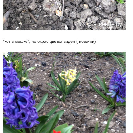
"кот в мешке", но окрас цветка виден ( новички)