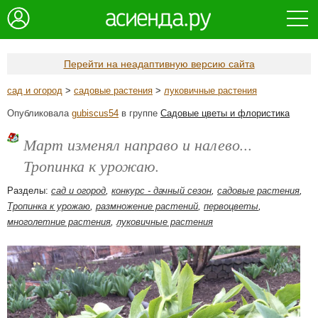
Перейти на неадаптивную версию сайта
сад и огород
>
садовые растения
>
луковичные растения
Опубликовала
gubiscus54
в группе
Садовые цветы и флористика
Март изменял направо и налево...
Тропинка к урожаю.
Разделы:
сад и огород
,
конкурс - дачный сезон
,
садовые растения
,
Тропинка к урожаю
,
размножение растений
,
первоцветы
,
многолетние растения
,
луковичные растения