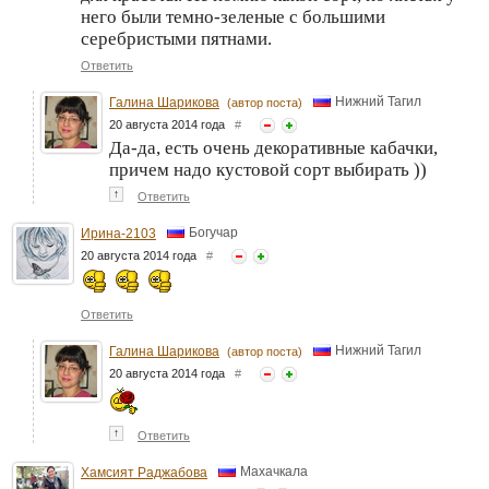
него были темно-зеленые с большими
серебристыми пятнами.
Ответить
Нижний Тагил
Галина Шарикова
(автор поста)
20 августа 2014 года
#
Да-да, есть очень декоративные кабачки,
причем надо кустовой сорт выбирать ))
↑
Ответить
Богучар
Ирина-2103
20 августа 2014 года
#
Ответить
Нижний Тагил
Галина Шарикова
(автор поста)
20 августа 2014 года
#
↑
Ответить
Махачкала
Хамсият Раджабова