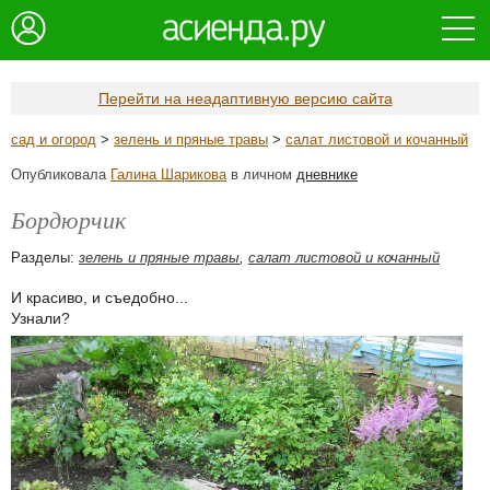
Перейти на неадаптивную версию сайта
сад и огород
>
зелень и пряные травы
>
салат листовой и кочанный
Опубликовала
Галина Шарикова
в личном
дневнике
Бордюрчик
Разделы:
зелень и пряные травы
,
салат листовой и кочанный
И красиво, и съедобно...
Узнали?