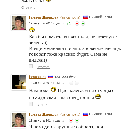
жаль есть?
Ответить
Нижний Тагил
Галина Шарикова
(автор поста)
+
1
19 августа 2014 года
#
Как бы помягче выразиться, не лезет уже
зелень ))
И еще кочанный посадила в начале месяца,
говорят тоже красиво будет. Сама не
видела))
↑
Ответить
Екатеринбург
taraxacum
19 августа 2014 года
#
Нам тоже
Щас налегаем на огурцы с
помидорами... наконец, пошли
↑
Ответить
Нижний Тагил
Галина Шарикова
(автор поста)
19 августа 2014 года
#
Я помидоры крупные собрала, под