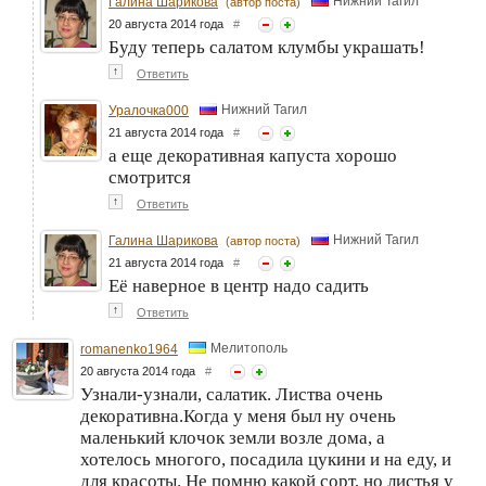
Нижний Тагил
Галина Шарикова
(автор поста)
20 августа 2014 года
#
Буду теперь салатом клумбы украшать!
↑
Ответить
Нижний Тагил
Уралочка000
21 августа 2014 года
#
а еще декоративная капуста хорошо
смотрится
↑
Ответить
Нижний Тагил
Галина Шарикова
(автор поста)
21 августа 2014 года
#
Её наверное в центр надо садить
↑
Ответить
Мелитополь
romanenko1964
20 августа 2014 года
#
Узнали-узнали, салатик. Листва очень
декоративна.Когда у меня был ну очень
маленький клочок земли возле дома, а
хотелось многого, посадила цукини и на еду, и
для красоты. Не помню какой сорт, но листья у