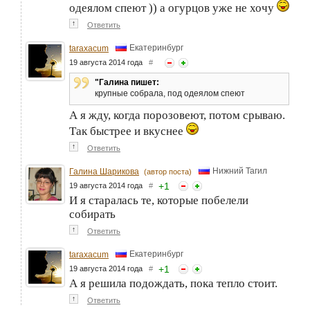
одеялом спеют )) а огурцов уже не хочу
↑
Ответить
Екатеринбург
taraxacum
19 августа 2014 года
#
"Галина пишет:
крупные собрала, под одеялом спеют
А я жду, когда порозовеют, потом срываю.
Так быстрее и вкуснее
↑
Ответить
Нижний Тагил
Галина Шарикова
(автор поста)
+
1
19 августа 2014 года
#
И я старалась те, которые побелели
собирать
↑
Ответить
Екатеринбург
taraxacum
+
1
19 августа 2014 года
#
А я решила подождать, пока тепло стоит.
↑
Ответить