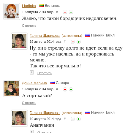
Вильнюс
Liudinka
19 августа 2014 года
#
Жалко, что такой бордюрчик недолговечен!
Ответить
Нижний Тагил
Галина Шарикова
(автор поста)
19 августа 2014 года
#
Ну, он в стрелку долго не идет, если на еду
- то мы уже наелись, да и прореживать
можно.
Так что все нормально!
↑
Ответить
Самара
Донна Марина
19 августа 2014 года
#
А сорт какой?
Ответить
Нижний Тагил
Галина Шарикова
(автор поста)
19 августа 2014 года
#
Анапчанин
↑
Ответить