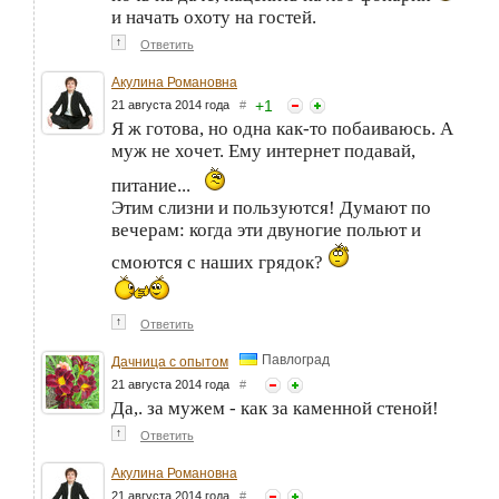
и начать охоту на гостей.
↑
Ответить
Акулина Романовна
+
1
21 августа 2014 года
#
Я ж готова, но одна как-то побаиваюсь. А
муж не хочет. Ему интернет подавай,
питание...
Этим слизни и пользуются! Думают по
вечерам: когда эти двуногие польют и
смоются с наших грядок?
↑
Ответить
Павлоград
Дачница с опытом
21 августа 2014 года
#
Да,. за мужем - как за каменной стеной!
↑
Ответить
Акулина Романовна
21 августа 2014 года
#