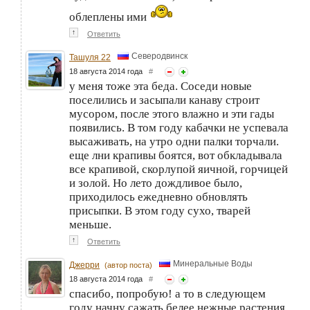
облеплены ими
↑
Ответить
Северодвинск
Ташуля 22
18 августа 2014 года
#
у меня тоже эта беда. Соседи новые
поселились и засыпали канаву строит
мусором, после этого влажно и эти гады
появились. В том году кабачки не успевала
высаживать, на утро одни палки торчали.
еще лни крапивы боятся, вот обкладывала
все крапивой, скорлупой яичной, горчицей
и золой. Но лето дождливое было,
приходилось ежедневно обновлять
присыпки. В этом году сухо, тварей
меньше.
↑
Ответить
Минеральные Воды
Джерри
(автор поста)
18 августа 2014 года
#
спасибо, попробую! а то в следующем
году начну сажать белее нежные растения