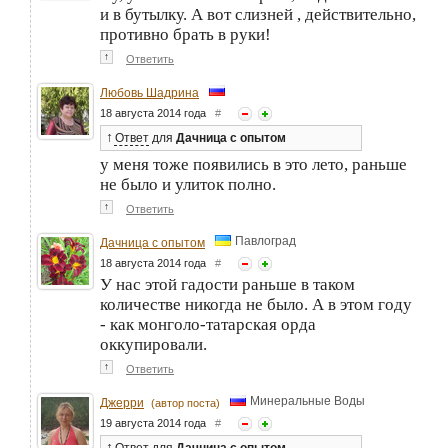
и в бутылку. А вот слизней , действительно,
противно брать в руки!
↑
Ответить
Любовь Шадрина
18 августа 2014 года
#
↑
Ответ
для
Дачница с опытом
у меня тоже появились в это лето, раньше
не было и улиток полно.
↑
Ответить
Павлоград
Дачница с опытом
18 августа 2014 года
#
У нас этой гадости раньше в таком
количестве никогда не было. А в этом году
- как монголо-татарская орда
оккупировали.
↑
Ответить
Минеральные Воды
Джерри
(автор поста)
19 августа 2014 года
#
↑
Ответ
для
Дачница с опытом