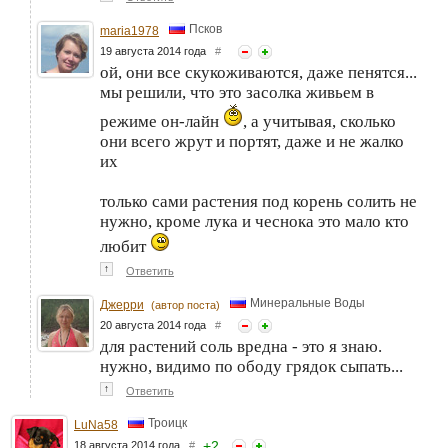
Псков
maria1978
19 августа 2014 года
#
ой, они все скукоживаются, даже пенятся...
мы решили, что это засолка живьем в
режиме он-лайн
, а учитывая, сколько
они всего жрут и портят, даже и не жалко
их
только сами растения под корень солить не
нужно, кроме лука и чеснока это мало кто
любит
↑
Ответить
Минеральные Воды
Джерри
(автор поста)
20 августа 2014 года
#
для растений соль вредна - это я знаю.
нужно, видимо по ободу грядок сыпать...
↑
Ответить
Троицк
LuNa58
+
2
18 августа 2014 года
#