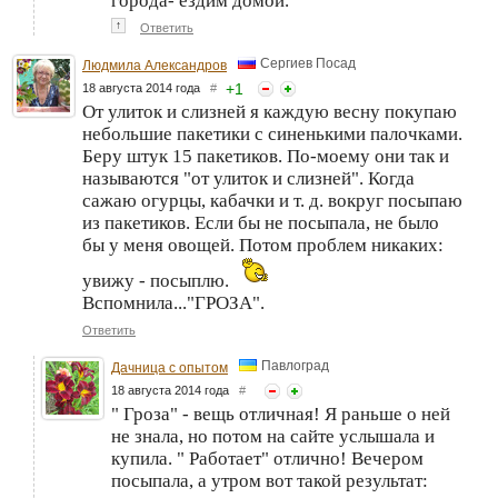
города- ездим домой.
↑
Ответить
Сергиев Посад
Людмила Александров
+
1
18 августа 2014 года
#
От улиток и слизней я каждую весну покупаю
небольшие пакетики с синенькими палочками.
Беру штук 15 пакетиков. По-моему они так и
называются "от улиток и слизней". Когда
сажаю огурцы, кабачки и т. д. вокруг посыпаю
из пакетиков. Если бы не посыпала, не было
бы у меня овощей. Потом проблем никаких:
увижу - посыплю.
Вспомнила..."ГРОЗА".
Ответить
Павлоград
Дачница с опытом
18 августа 2014 года
#
" Гроза" - вещь отличная! Я раньше о ней
не знала, но потом на сайте услышала и
купила. " Работает" отлично! Вечером
посыпала, а утром вот такой результат: