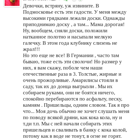
Девочки, встряну, уж извините. В
Подмосковье есть эти гадости. У меня между
высокими грядками лежали доски. Однажды
приподнимаю доску , а там... Мама дорогая!
Ну, вообщем, сняли доски, положили
натканное полотно и насыпали мелкую
галечку. В этом года клубнику слизень не
жрал!!!
Но это еще не все! В Германии , часто там
бываю, тоже есть эти сволочи! Но размер у
них, я вам скажу, поболе чем наши
отечественные раза в 3. Толстые, жирные и
очень прожорливые. Амарилисы стояли в
саду, так их до донца выгрызли . Мы их
собираем руками, они не боятся ничего,
спокойно перебираются по асфальту, песку,
камням . Пришельцы, одним словом. Так я про
что... Моя дочь обычно не хочет слушать меня
по поводу всякой дряни, как кока кола, ну и
т.ди т.п. Мы с ней начали собирать этих
пришельцев и сваливать в банку с кока колой,
потому как в воде не тонут, в огне не горят.