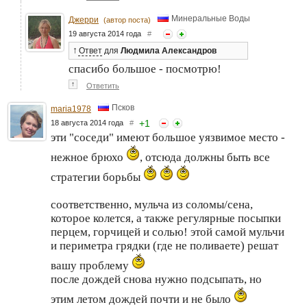
Минеральные Воды
Джерри
(автор поста)
19 августа 2014 года
#
↑
Ответ
для
Людмила Александров
спасибо большое - посмотрю!
↑
Ответить
Псков
maria1978
+
1
18 августа 2014 года
#
эти "соседи" имеют большое уязвимое место -
нежное брюхо
, отсюда должны быть все
стратегии борьбы
соответственно, мульча из соломы/сена,
которое колется, а также регулярные посыпки
перцем, горчицей и солью! этой самой мульчи
и периметра грядки (где не поливаете) решат
вашу проблему
после дождей снова нужно подсыпать, но
этим летом дождей почти и не было