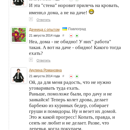
И эта "стена" норовит прилечь на кровать,
именн,о дома, а не на даче!
↑
Ответить
Павлоград
Дачница с опытом
21 августа 2014 года
#
Неа, дома - не обидно! У них" работа"
такая. А вот на даче - обидно! Какого тогда
ехать?
↑
Ответить
Акулина Романовна
21 августа 2014 года
#
Ой, да для меня радость, что не нужно
уговаривать туда ехать.
Раньше, помоложе были, про дачу и не
заикайся! Теперь колет дрова, делает
барбекю из куриных бедер, собирает
груши и помидоры. Ну и везет их домой.
Это ж какой прогресс! Копать, правда, и
сеять не любит и не делает. Разве, что
деревья, когда покупаем.