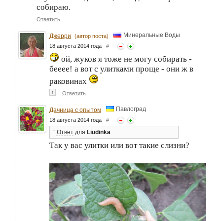
собираю.
Ответить
Минеральные Воды
Джерри
(автор поста)
18 августа 2014 года
#
ой, жуков я тоже не могу собирать -
бееее! а вот с улитками проще - они ж в
раковинах
↑
Ответить
Павлоград
Дачница с опытом
18 августа 2014 года
#
↑
Ответ
для
Liudinka
Так у вас улитки или вот такие слизни?