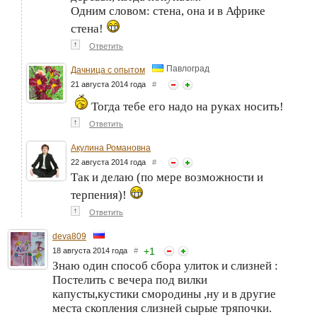
Одним словом: стена, она и в Африке
стена!
↑
Ответить
Павлоград
Дачница с опытом
21 августа 2014 года
#
Тогда тебе его надо на руках носить!
↑
Ответить
Акулина Романовна
22 августа 2014 года
#
Так и делаю (по мере возможности и
терпения)!
↑
Ответить
deva809
+
1
18 августа 2014 года
#
Знаю один способ сбора улиток и слизней :
Постелить с вечера под вилки
капусты,кустики смородины ,ну и в другие
места скопления слизней сырые тряпочки.