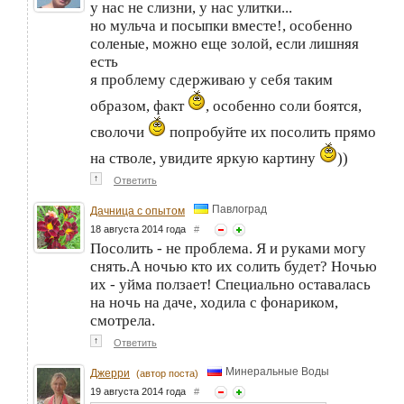
у нас не слизни, у нас улитки...
но мульча и посыпки вместе!, особенно
соленые, можно еще золой, если лишняя
есть
я проблему сдерживаю у себя таким
образом, факт
, особенно соли боятся,
сволочи
попробуйте их посолить прямо
на стволе, увидите яркую картину
))
↑
Ответить
Павлоград
Дачница с опытом
18 августа 2014 года
#
Посолить - не проблема. Я и руками могу
снять.А ночью кто их солить будет? Ночью
их - уйма ползает! Специально оставалась
на ночь на даче, ходила с фонариком,
смотрела.
↑
Ответить
Минеральные Воды
Джерри
(автор поста)
19 августа 2014 года
#