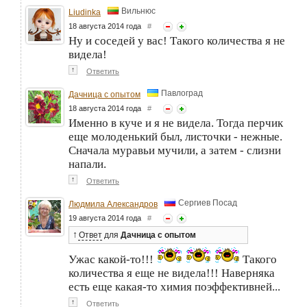
Вильнюс
Liudinka
18 августа 2014 года
#
Ну и соседей у вас! Такого количества я не
видела!
↑
Ответить
Павлоград
Дачница с опытом
18 августа 2014 года
#
Именно в куче и я не видела. Тогда перчик
еще молоденький был, листочки - нежные.
Сначала муравьи мучили, а затем - слизни
напали.
↑
Ответить
Сергиев Посад
Людмила Александров
19 августа 2014 года
#
↑
Ответ
для
Дачница с опытом
Ужас какой-то!!!
Такого
количества я еще не видела!!! Наверняка
есть еще какая-то химия поэффективней...
↑
Ответить