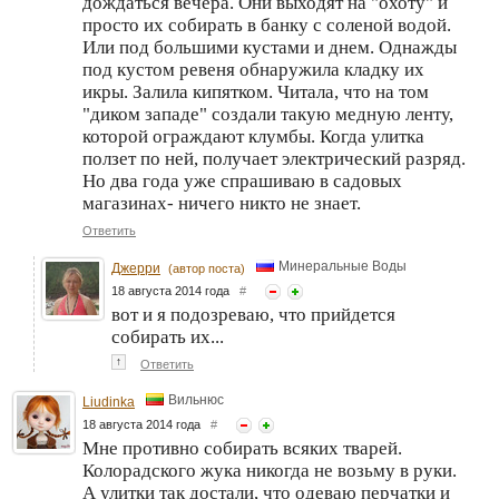
дождаться вечера. Они выходят на "охоту" и
просто их собирать в банку с соленой водой.
Или под большими кустами и днем. Однажды
под кустом ревеня обнаружила кладку их
икры. Залила кипятком. Читала, что на том
"диком западе" создали такую медную ленту,
которой ограждают клумбы. Когда улитка
ползет по ней, получает электрический разряд.
Но два года уже спрашиваю в садовых
магазинах- ничего никто не знает.
Ответить
Минеральные Воды
Джерри
(автор поста)
18 августа 2014 года
#
вот и я подозреваю, что прийдется
собирать их...
↑
Ответить
Вильнюс
Liudinka
18 августа 2014 года
#
Мне противно собирать всяких тварей.
Колорадского жука никогда не возьму в руки.
А улитки так достали, что одеваю перчатки и