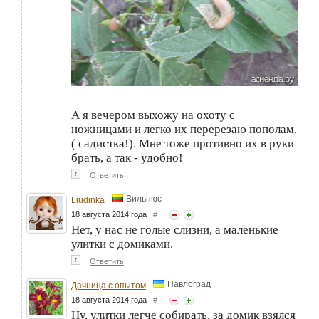
А я вечером выхожу на охоту с
ножницами и легко их перерезаю пополам.
( садистка!). Мне тоже противно их в руки
брать, а так - удобно!
↑
Ответить
Вильнюс
Liudinka
18 августа 2014 года
#
Нет, у нас не голые слизни, а маленькие
улитки с домиками.
↑
Ответить
Павлоград
Дачница с опытом
18 августа 2014 года
#
Ну, улитки легче собирать, за домик взялся