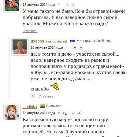
18 августа 2014 года
#
У меня такого не было.Но я бы отравой какой
побрызгала. У вас наверное сильно сырой
участок. Может осушать как-то надо?
Ответить
Минеральные Воды
Джерри
(автор поста)
18 августа 2014 года
#
да, в том то и дело - участок не сырой...
надо, наверное сходить на рынок и
поспрашивать у продавцов отравы какой-
нибудь... все-равно урожай с кустов сняла
уже, не повредит, думаю...
спасибо
↑
Ответить
Вильнюс
Liudinka
+
1
18 августа 2014 года
#
Как временную меру- посыпаю вокруг
ростков солью, молотым перцем или
горчицей. Но самый лучший способ-