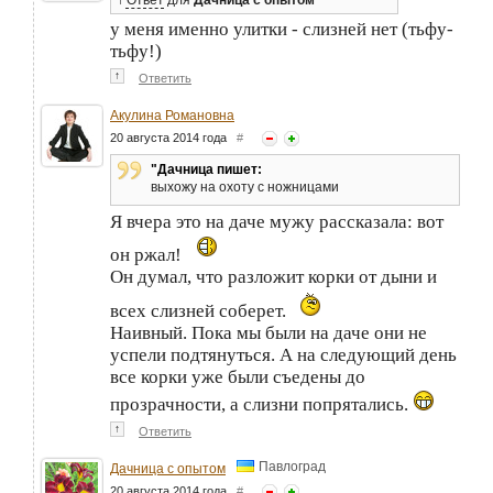
у меня именно улитки - слизней нет (тьфу-
тьфу!)
↑
Ответить
Акулина Романовна
20 августа 2014 года
#
"Дачница пишет:
выхожу на охоту с ножницами
Я вчера это на даче мужу рассказала: вот
он ржал!
Он думал, что разложит корки от дыни и
всех слизней соберет.
Наивный. Пока мы были на даче они не
успели подтянуться. А на следующий день
все корки уже были съедены до
прозрачности, а слизни попрятались.
↑
Ответить
Павлоград
Дачница с опытом
20 августа 2014 года
#