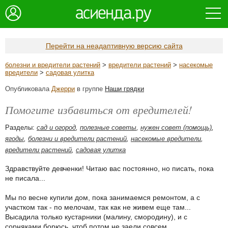
Перейти на неадаптивную версию сайта
болезни и вредители растений
>
вредители растений
>
насекомые
вредители
>
садовая улитка
Опубликовала
Джерри
в группе
Наши грядки
Помогите избавиться от вредителей!
Разделы:
сад и огород
,
полезные советы
,
нужен совет (помощь)
,
ягоды
,
болезни и вредители растений
,
насекомые вредители
,
вредители растений
,
садовая улитка
Здравствуйте девченки! Читаю вас постоянно, но писать, пока
не писала...
Мы по весне купили дом, пока занимаемся ремонтом, а с
участком так - по мелочам, так как не живем еще там...
Высадила только кустарники (малину, смородину), и с
сорняками борюсь, чтоб потом не заели совсем...