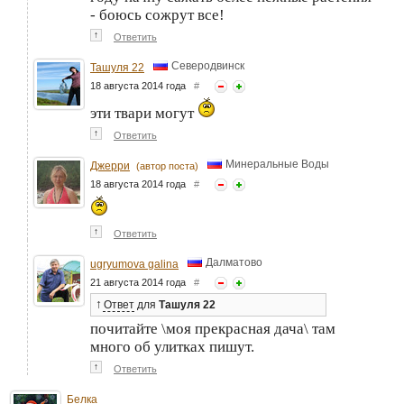
- боюсь сожрут все!
↑
Ответить
Северодвинск
Ташуля 22
18 августа 2014 года
#
эти твари могут
↑
Ответить
Минеральные Воды
Джерри
(автор поста)
18 августа 2014 года
#
↑
Ответить
Далматово
ugryumova galina
21 августа 2014 года
#
↑
Ответ
для
Ташуля 22
почитайте \моя прекрасная дача\ там
много об улитках пишут.
↑
Ответить
Белка