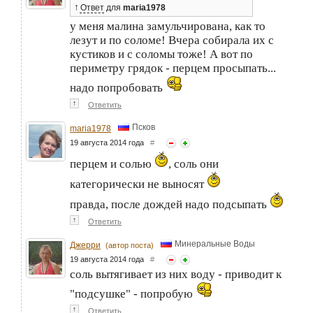
↑
Ответ
для
maria1978
у меня малина замульчирована, как то
лезут и по соломе! Вчера собирала их с
кустиков и с соломы тоже! А вот по
периметру грядок - перцем просыпать...
надо попробовать
↑
Ответить
Псков
maria1978
19 августа 2014 года
#
перцем и солью
, соль они
категорически не выносят
правда, после дождей надо подсыпать
↑
Ответить
Минеральные Воды
Джерри
(автор поста)
19 августа 2014 года
#
соль вытягивает из них воду - приводит к
"подсушке" - попробую
↑
Ответить