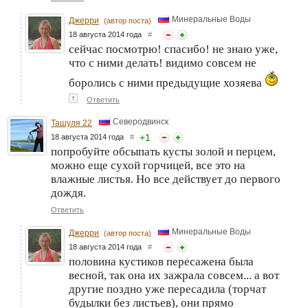
Минеральные Воды
Джерри
(автор поста)
18 августа 2014 года
#
сейчас посмотрю! спасибо! не знаю уже,
что с ними делать! видимо совсем не
боролись с ними предыдущие хозяева
↑
Ответить
Северодвинск
Ташуля 22
+
1
18 августа 2014 года
#
попробуйте обсыпать кусты золой и перцем,
можно еще сухой горчицей, все это на
влажные листья. Но все действует до первого
дождя.
Ответить
Минеральные Воды
Джерри
(автор поста)
18 августа 2014 года
#
половина кустиков пересажена была
весной, так она их зажрала совсем... а вот
другие поздно уже пересадила (торчат
будылки без листьев), они прямо