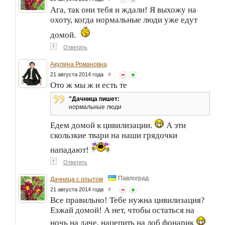
Ага, так они тебя и ждали! Я выхожу на
охоту, когда нормальные люди уже едут
домой.
↑
Ответить
Акулина Романовна
21 августа 2014 года
#
Ото ж мы ж и есть те
"Дачница пишет:
нормальные люди
Едем домой к цивилизации.
А эти
скользкие твари на наши грядочки
нападают!
↑
Ответить
Павлоград
Дачница с опытом
21 августа 2014 года
#
Все правильно! Тебе нужна цивилизация?
Езжай домой! А нет, чтобы остаться на
ночь на даче, нацепить на лоб фонарик