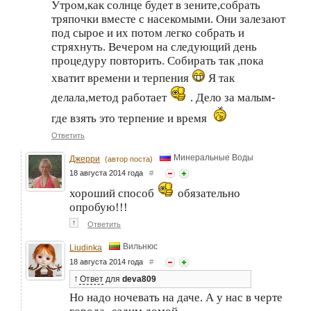
Утром,как солнце будет в зените,собрать
тряпочки вместе с насекомыми. Они залезают
под сырое и их потом легко собрать и
стряхнуть. Вечером на следующий день
процедуру повторить. Собирать так ,пока
хватит времени и терпения
Я так
делала,метод работает
. Дело за малым-
где взять это терпение и время
Ответить
Минеральные Воды
Джерри
(автор поста)
18 августа 2014 года
#
хороший способ
обязательно
опробую!!!
↑
Ответить
Вильнюс
Liudinka
18 августа 2014 года
#
↑
Ответ
для
deva809
Но надо ночевать на даче. А у нас в черте