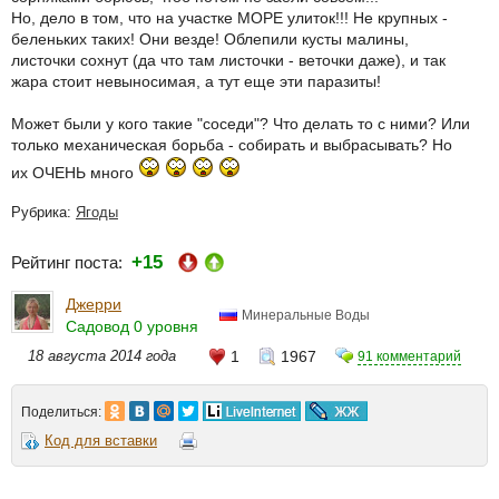
Но, дело в том, что на участке МОРЕ улиток!!! Не крупных -
беленьких таких! Они везде! Облепили кусты малины,
листочки сохнут (да что там листочки - веточки даже), и так
жара стоит невыносимая, а тут еще эти паразиты!
Может были у кого такие "соседи"? Что делать то с ними? Или
только механическая борьба - собирать и выбрасывать? Но
их ОЧЕНЬ много
Рубрика:
Ягоды
+15
Рейтинг поста:
Джерри
Минеральные Воды
Садовод 0 уровня
18 августа 2014 года
1
1967
91 комментарий
Поделиться:
Код для вставки