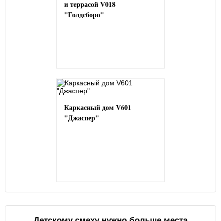
и террасой V018
"Голдсборо"
Каркасный дом V601
"Джаспер"
Детскому смеху нужно больше места