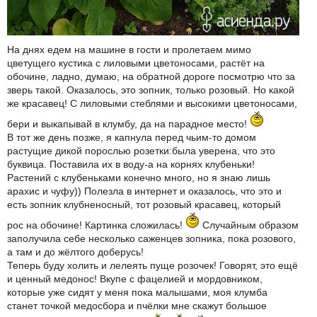
На днях едем на машине в гости и пролетаем мимо
цветущего кустика с лиловыми цветоносами, растёт на
обочине, ладно, думаю, на обратной дороге посмотрю что за
зверь такой. Оказалось, это зопник, только розовый. Но какой
же красавец! С лиловыми стеблями и высокими цветоносами,
бери и выкапывай в клумбу, да на парадное место!
В тот же день позже, я капнула перед чьим-то домом
растущие дикой порослью розетки:была уверена, что это
буквица. Поставила их в воду-а на корнях клубеньки!
Растений с клубеньками конечно много, но я знаю лишь
арахис и чуфу)) Полезла в интернет и оказалось, что это и
есть зопник клубненосный, тот розовый красавец, который
рос на обочине! Картинка сложилась!
Случайным образом
заполучила себе несколько саженцев зопника, пока розового,
а там и до жёлтого доберусь!
Теперь буду холить и лелеять пуще розочек! Говорят, это ещё
и ценный медонос! Вкупе с фацелией и мордовником,
которые уже сидят у меня пока малышами, моя клумба
станет точкой медосбора и пчёлки мне скажут большое