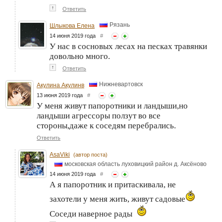
↑
Ответить
Рязань
Шлыкова Елена
14 июня 2019 года
#
У нас в сосновых лесах на песках травянки
довольно много.
↑
Ответить
Нижневартовск
Акулина Акулинв
13 июня 2019 года
#
У меня живут папоротники и ландыши,но
ландыши агрессоры ползут во все
стороны,даже к соседям перебрались.
Ответить
AsaViki
(автор поста)
московская область луховицкий район д. Аксёново
14 июня 2019 года
#
А я папоротник и притаскивала, не
захотели у меня жить, живут садовые
Соседи наверное рады