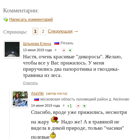
Комментарии:
Написать комментарий
→
Страницы:
Следующая
1
2
Рязань
Шлыкова Елена
13 июня 2019 года
#
Настя, очень красивые "дикоросы". Желаю,
чтобы все у Вас прижилось. У меня
приручились два папоротника и гвоздика-
травянка из леса.
Ответить
AsaViki
(автор поста)
московская область луховицкий район д. Аксёново
+
1
14 июня 2019 года
#
Спасибо, вроде уже прижились, несмотря
на жару
Надо же! А я травяной не
видела в дикой природе, только "часики"
полевые