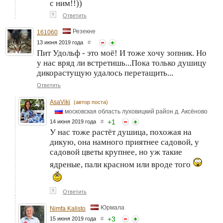
с ним!!))
↑
Ответить
Резекне
161060
13 июня 2019 года
#
Пит Удольф - это моё! И тоже хочу зопник. Но
у нас вряд ли встретишь...Пока только душицу
дикорастущую удалось перетащить...
Ответить
AsaViki
(автор поста)
московская область луховицкий район д. Аксёново
+
1
14 июня 2019 года
#
У нас тоже растёт душица, похожая на
дикую, она намного приятнее садовой, у
садовой цветы крупнее, но уж такие
ядреные, пали красном или вроде того
↑
Ответить
Юрмала
Nimfa Kalisto
+
3
15 июня 2019 года
#