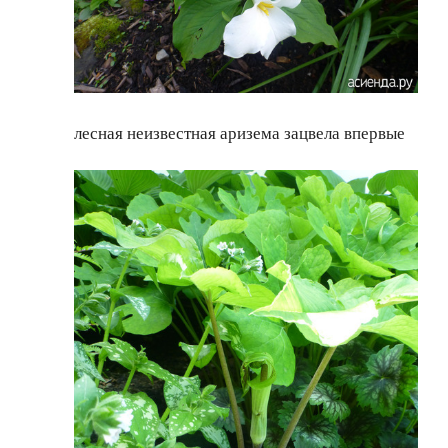
лесная неизвестная аризема зацвела впервые