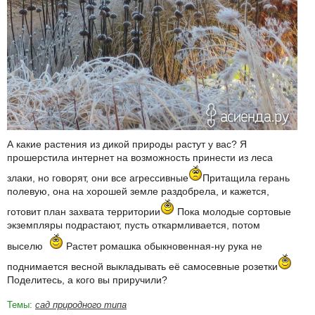
А какие растения из дикой природы растут у вас? Я
прошерстила интернет на возможность принести из леса
злаки, но говорят, они все агрессивные
Притащила герань
полевую, она на хорошей земле раздобрела, и кажется,
готовит план захвата территории
Пока молодые сортовые
экземпляры подрастают, пусть откармливается, потом
выселю
Растет ромашка обыкновенная-ну рука не
поднимается весной выкладывать её самосевные розетки
Поделитесь, а кого вы приручили?
Темы:
сад природного типа