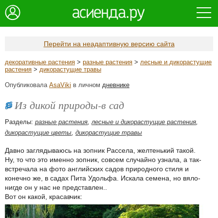
Перейти на неадаптивную версию сайта
декоративные растения
>
разные растения
>
лесные и дикорастущие
растения
>
дикорастущие травы
Опубликовала
AsaViki
в личном
дневнике
Из дикой природы-в сад
Разделы:
разные растения
,
лесные и дикорастущие растения
,
дикорастущие цветы
,
дикорастущие травы
Давно заглядываюсь на зопник Рассела, желтенький такой.
Ну, то что это именно зопник, совсем случайно узнала, а так-
встречала на фото английских садов природного стиля и
конечно же, в садах Пита Удольфа. Искала семена, но вяло-
нигде он у нас не представлен..
Вот он какой, красавчик: