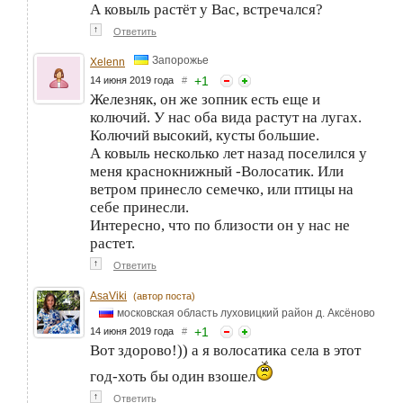
А ковыль растёт у Вас, встречался?
↑
Ответить
Запорожье
Xelenn
+
1
14 июня 2019 года
#
Железняк, он же зопник есть еще и
колючий. У нас оба вида растут на лугах.
Колючий высокий, кусты большие.
А ковыль несколько лет назад поселился у
меня краснокнижный -Волосатик. Или
ветром принесло семечко, или птицы на
себе принесли.
Интересно, что по близости он у нас не
растет.
↑
Ответить
AsaViki
(автор поста)
московская область луховицкий район д. Аксёново
+
1
14 июня 2019 года
#
Вот здорово!)) а я волосатика села в этот
год-хоть бы один взошел
↑
Ответить