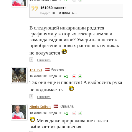
161060 пишет:
надо что- то делать....
В следующей инкарнации родится
графинями у которых гектары земли и
команда садовников? Умерить аппетит к
приобретению новых растюшек ну никак
не получается
↑
Ответить
Резекне
161060
+
1
16 июня 2019 года
#
Так они ещё и плодятся! А выбросить рука
не поднимается...
↑
Ответить
Юрмала
Nimfa Kalisto
+
2
18 июня 2019 года
#
Меня даже прореживание салата
выбивает из равновесия.