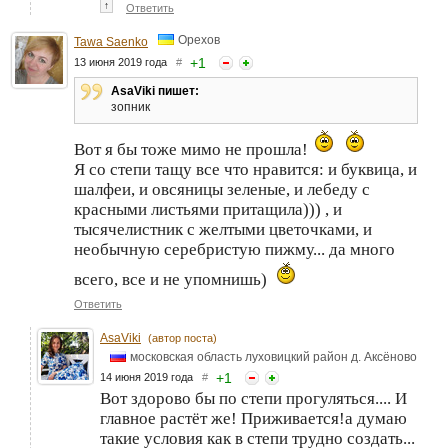
↑
Ответить
Орехов
Tawa Saenko
+
1
13 июня 2019 года
#
AsaViki пишет:
зопник
Вот я бы тоже мимо не прошла!
Я со степи тащу все что нравится: и буквица, и
шалфеи, и овсяницы зеленые, и лебеду с
красными листьями притащила))) , и
тысячелистник с желтыми цветочками, и
необычную серебристую пижму... да много
всего, все и не упомнишь)
Ответить
AsaViki
(автор поста)
московская область луховицкий район д. Аксёново
+
1
14 июня 2019 года
#
Вот здорово бы по степи прогуляться.... И
главное растёт же! Приживается!а думаю
такие условия как в степи трудно создать...