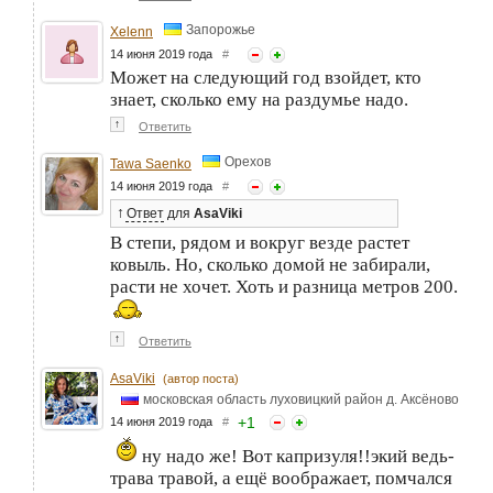
Запорожье
Xelenn
14 июня 2019 года
#
Может на следующий год взойдет, кто
знает, сколько ему на раздумье надо.
↑
Ответить
Орехов
Tawa Saenko
14 июня 2019 года
#
↑
Ответ
для
AsaViki
В степи, рядом и вокруг везде растет
ковыль. Но, сколько домой не забирали,
расти не хочет. Хоть и разница метров 200.
↑
Ответить
AsaViki
(автор поста)
московская область луховицкий район д. Аксёново
+
1
14 июня 2019 года
#
ну надо же! Вот капризуля!!экий ведь-
трава травой, а ещё воображает, помчался