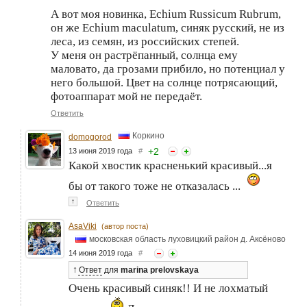
А вот моя новинка, Echium Russicum Rubrum,
он же Echium maculatum, синяк русский, не из
леса, из семян, из российских степей.
У меня он растрёпанный, солнца ему
маловато, да грозами прибило, но потенциал у
него большой. Цвет на солнце потрясающий,
фотоаппарат мой не передаёт.
Ответить
Коркино
domogorod
+
2
13 июня 2019 года
#
Какой хвостик красненький красивый...я
бы от такого тоже не отказалась ...
↑
Ответить
AsaViki
(автор поста)
московская область луховицкий район д. Аксёново
14 июня 2019 года
#
↑
Ответ
для
marina prelovskaya
Очень красивый синяк!! И не лохматый