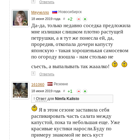
↑
Ответить
Новосибирск
Мяучелло
+
2
18 июня 2019 года
#
Да-да, только недавно соседка предложила
мне излишки слишком плотно растущей
петрушки, а я тут же понесла ей, да,
проредив, откопала дочери капусту
японскую - такая хорошенькая самосевом
по огороду взошла - нам столько не
съесть, а выпалывать так жааалко!
↑
Ответить
Резекне
161060
+
1
18 июня 2019 года
#
↑
Ответ
для
Nimfa Kalisto
Я в этом сезоне заставила себя
распикировать часть салата между
капустой, пока та небольшая еще. Уже
красивые кустики наросли.Буду по
примеру знакомой не весь куст