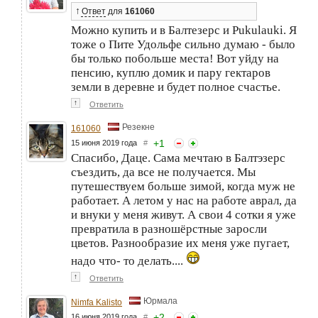
↑
Ответ
для
161060
Можно купить и в Балтезерс и Pukulauki. Я
тоже о Пите Удольфе сильно думаю - было
бы только побольше места! Вот уйду на
пенсию, куплю домик и пару гектаров
земли в деревне и будет полное счастье.
↑
Ответить
Резекне
161060
+
1
15 июня 2019 года
#
Спасибо, Даце. Сама мечтаю в Балтэзерс
съездить, да все не получается. Мы
путешествуем больше зимой, когда муж не
работает. А летом у нас на работе аврал, да
и внуки у меня живут. А свои 4 сотки я уже
превратила в разношёрстные заросли
цветов. Разнообразие их меня уже пугает,
надо что- то делать....
↑
Ответить
Юрмала
Nimfa Kalisto
+
2
16 июня 2019 года
#