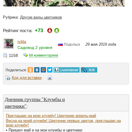
Рубрика:
Другие виды цветников
+73
Рейтинг поста:
ivilila
29 мая 2019 года
Подольск
Садовод 2 уровня
1158
68 комментариев
Поделиться:
Код для вставки
Дневник группы "Клумбы и
цветники"
:
Приглашаю на мою клумбу! Цветение апрель-май
Весна на моей клумбе! Цветение первых цветов, приглашаю на
мою клумбу!
• Пришел май и на мои клумбы и цветники