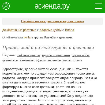
Перейти на неадаптивную версию сайта
декоративные растения
>
садовые цветы
>
Виола
Опубликовала
ivilila
в группе
Клумбы и цветники
Пришел май и на мои клумбы и цветники
Разделы:
садовые цветы
,
клумбы и цветники
,
другие виды
цветников
,
Тюльпаны
,
Ирисы
,
весенние цветы
,
Виола
Здравствуйте, дорогие жители Асиенды! Очень хочется
поделиться с кем-то ощущением возрождения после зимы,
радости, которую приносит расцветающая природа. Вот и ко
мне на дачу пришла весенняя красота. Я ещё только
формирую многие свои цветники, растения на них
молоденькие, дающие по паре цветочков, но и они уже
доставляют мне огромное удовольствие! Хочу поделиться
этой радостью с вами. Фото пока портретные, много ещё
голой земли, но я стараюсь, высаживаю новые растения, о