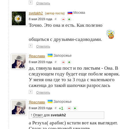
↑
Ответить
Москва
svetakh2
(автор поста)
8 мая 2019 года
#
Точно. Это она и есть. Как полезно
общаться с друзьями-садоводами.
↑
Ответить
Запорожье
Яраслава
8 мая 2019 года
#
да, глянула ваш пост и по листьям - Она. В
следующем году будет еще поболе коврик.
У меня она где то за 3 года с маленького
саженца до такой шапочки разрослась
↑
Ответить
Запорожье
Яраслава
+
1
8 мая 2019 года
#
↑
Ответ
для
svetakh2
а Резуха( арабис) кстати вот как выглядит.
Сразу за сон-травой увидите