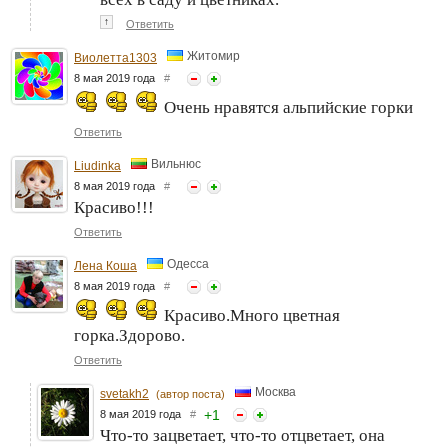
↑
Ответить
Житомир
Виолетта1303
8 мая 2019 года
#
Очень нравятся альпийские горки
Ответить
Вильнюс
Liudinka
8 мая 2019 года
#
Красиво!!!
Ответить
Одесса
Лена Коша
8 мая 2019 года
#
Красиво.Много цветная
горка.Здорово.
Ответить
Москва
svetakh2
(автор поста)
+
1
8 мая 2019 года
#
Что-то зацветает, что-то отцветает, она