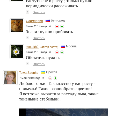
Растут себе и растут, только нужно
периодически рассаживать.
↑
Ответить
Белгород
Слимперия
6 мая 2019 года
#
Значит нужно пробовать.
↑
Ответить
Москва
svetakh2
(автор поста)
6 мая 2019 года
#
Обязатель нужно.
↑
Ответить
Орехов
Tawa Saenko
7 мая 2019 года
#
Люблю горки! Так классно у вас растут
примулы! Такое разнообразие цветов!
Я вот тоже вырастила рассаду льна, такие
тоненькие стебельки..