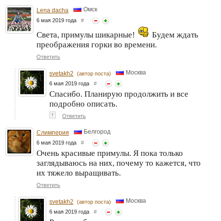
Омск
Lena dacha
6 мая 2019 года
#
Света, примулы шикарные!
Будем ждать
преображения горки во времени.
Ответить
Москва
svetakh2
(автор поста)
6 мая 2019 года
#
Спасибо. Планирую продолжить и все
подробно описать.
↑
Ответить
Белгород
Слимперия
6 мая 2019 года
#
Очень красивые примулы. Я пока только
заглядываюсь на них, почему то кажется, что
их тяжело выращивать.
Ответить
Москва
svetakh2
(автор поста)
6 мая 2019 года
#