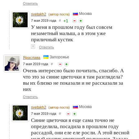
Ответить
Москва
svetakh2
(автор поста)
+
1
7 мая 2019 года
#
У меня в прошлом году был совсем
незаметный малыш, а в этом уже
приличный кустик
↑
Ответить
Запорожье
Яраслава
7 мая 2019 года
#
Очень интересно было почитать, спасибо. А
что это за синие цветочки я там разглядела?
вы их близко не показали и не рассказали за
них
Ответить
Москва
svetakh2
(автор поста)
7 мая 2019 года
#
Синие цветочки я еще сама точно не
определила, посадила в прошлом году
рассадой, они еле еле росли. А этой весной
целый кустик цветущий получился. Задала