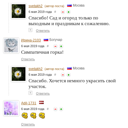
Москва
svetakh2
(автор поста)
6 мая 2019 года
#
Спасибо! Сад и огород только по
выходным и праздникам к сожалению.
↑
Ответить
Богучар
Ирина-2103
6 мая 2019 года
#
Симпатичная горка!
Ответить
Москва
svetakh2
(автор поста)
6 мая 2019 года
#
Спасибо. Хочется немного украсить свой
участок.
↑
Ответить
Adil-1731
6 мая 2019 года
#
Ответить