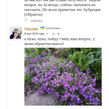
вопрос на Асиенде, сейчас пытаемся их
опознать. По всем приметам это Аубреция
(Обриета).
↑
Ответить
Запорожье
Яраслава
8 мая 2019 года
#
а нука, нука, пойду гляну ваш вопрос, у
меня обриетты много!