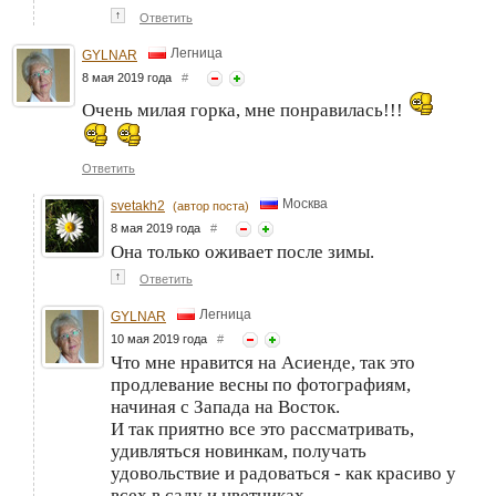
↑
Ответить
Легница
GYLNAR
8 мая 2019 года
#
Очень милая горка, мне понравилась!!!
Ответить
Москва
svetakh2
(автор поста)
8 мая 2019 года
#
Она только оживает после зимы.
↑
Ответить
Легница
GYLNAR
10 мая 2019 года
#
Что мне нравится на Асиенде, так это
продлевание весны по фотографиям,
начиная с Запада на Восток.
И так приятно все это рассматривать,
удивляться новинкам, получать
удовольствие и радоваться - как красиво у
всех в саду и цветниках.