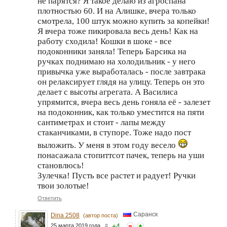
не парятся? Я такое делаю из агроспана
плотностью 60. И на Алишке, вчера только
смотрела, 100 штук можно купить за копейки!
Я вчера тоже пикировала весь день! Как на
работу сходила! Кошки в шоке - все
подоконники заняла! Теперь Барсика на
ручках поднимаю на холодильник - у него
привычка уже выработалась - после завтрака
он релаксирует глядя на улицу. Теперь он это
делает с высоты агрегата. А Василиса
упрямится, вчера весь день гоняла её - залезет
на подоконник, как только уместится на пяти
сантиметрах и стоит - лапы между
стаканчиками, в ступоре. Тоже надо пост
выложить. У меня в этом году весело
понасажала стопиттсот пачек, теперь на уши
становлюсь!
Зулечка! Пусть все растет и радует! Ручки
твои золотые!
Ответить
Саранск
Dina 2508
(автор поста)
+
4
25 марта 2019 года
#