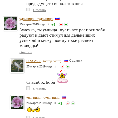
предыдущего использования
↑
Ответить
удачница-неудачница
+
1
25 марта 2019 года
#
Зулечка, ты умница! пусть все растюхи тебя
радуют и дают стимул для дальнейших
успехов! и мужу твоему тоже респект!
молодцы!
Ответить
Саранск
Dina 2508
(автор поста)
25 марта 2019 года
#
Спасибо,Люба
↑
Ответить
удачница-неудачница
+
1
26 марта 2019 года
#
↑