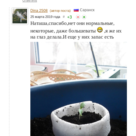
Ответить
Саранск
Dina 2508
(автор поста)
+
3
25 марта 2019 года
#
Наташа,спасибо,нет они нормальные,
некоторые, даже большеваты
,я же их
на глаз делала.И еще у них запас есть