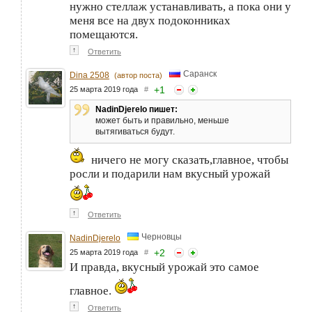
нужно стеллаж устанавливать, а пока они у
меня все на двух подоконниках
помещаются.
↑
Ответить
Саранск
Dina 2508
(автор поста)
+
1
25 марта 2019 года
#
NadinDjerelo пишет:
может быть и правильно, меньше
вытягиваться будут.
ничего не могу сказать,главное, чтобы
росли и подарили нам вкусный урожай
↑
Ответить
Черновцы
NadinDjerelo
+
2
25 марта 2019 года
#
И правда, вкусный урожай это самое
главное.
↑
Ответить