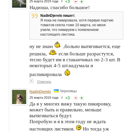
+
3
25 марта 2019 года
#
Надюша, спасибо большое!
NadinDjerelo пишет:
Я пока не пикировала, хотя первую партию
томатов сеяла тоже 10 марта, но меня
учили, что пикируем с появлением
настоящего листика.
ну не знаю
,больно вытягивается, еще
решила,
если больше разрастутся,
тесно будет им в стаканчиках по 2-3 шт. В
некоторых 4-5 шт.надумала и
распикировала
↑
Ответить
Черновцы
NadinDjerelo
+
3
25 марта 2019 года
#
Да я у многих вижу такую пикировку,
может быть и правильно, меньше
вытягиваться будут.
Попробую и я в этом году не ждать
настоящих листиков.
Но тогда уж