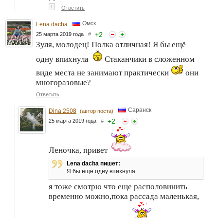
↑
Ответить
Омск
Lena dacha
+
2
25 марта 2019 года
#
Зуля, молодец! Полка отличная! Я бы ещё
одну впихнула
Стаканчики в сложенном
виде места не занимают практически
они
многоразовые?
Ответить
Саранск
Dina 2508
(автор поста)
+
2
25 марта 2019 года
#
Леночка, привет
Lena dacha пишет:
Я бы ещё одну впихнула
я тоже смотрю что еще располовинить
временно можно,пока рассада маленькая,