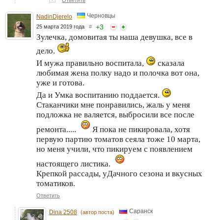
Ответить
Черновцы
NadinDjerelo
+
3
25 марта 2019 года
#
Зулечка, домовитая ты наша девушка, все в
дело.
И мужа правильно воспитала,
сказала
любимая жена полку надо и полочка вот она,
уже и готова.
Да и Умка воспитанию поддается.
Стаканчики мне понравились, жаль у меня
подложка не валяется, выбросили все после
ремонта.....
Я пока не пикировала, хотя
первую партию томатов сеяла тоже 10 марта,
но меня учили, что пикируем с появлением
настоящего листика.
Крепкой рассады, уДачного сезона и вкусных
томатиков.
Ответить
Саранск
Dina 2508
(автор поста)