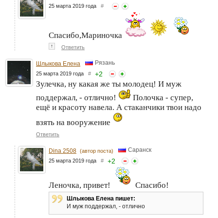
25 марта 2019 года
#
Спасибо,Мариночка
↑
Ответить
Рязань
Шлыкова Елена
+
2
25 марта 2019 года
#
Зулечка, ну какая же ты молодец! И муж
поддержал, - отлично!
Полочка - супер,
ещё и красоту навела. А стаканчики твои надо
взять на вооружение
Ответить
Саранск
Dina 2508
(автор поста)
+
2
25 марта 2019 года
#
Леночка, привет!
Спасибо!
Шлыкова Елена пишет:
И муж поддержал, - отлично