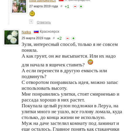
mila davidkevich
+
1
27 марта 2019 года
#
↑
Ответить
Красноярск
Natka
+
2
25 марта 2019 года
#
Зуля, интересный способ, только я не совсем
поняла.
А как грунт, он же высыпается. Или их надо
для начала в ящичек ставить?
А если перенести в другую емкость или
подвинуть?
С отворотом понравилась идея, можно запас
использовать высоту.
Мне понравились улитки, стоят смирненько и
рассада хорошо в них растет.
Покупала целый рулон подложки в Леруа, на
улитки много не ушло, все голову ломала, куда
столько, до конца жизни не использую.
Муж на даче застелил комнату под ламинат и
еще осталось. Главное понять как стаканчики