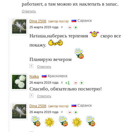
работают, а там можно их наклепать в запас.
Ответить
Саранск
Dina 2508
(автор поста)
25 марта 2019 года
#
Наташа,наберись терпения
скоро все
покажу.
Планирую вечером
↑
Ответить
Красноярск
Natka
+
1
26 марта 2019 года
#
Спасибо, обязательно посмотрю!
↑
Ответить
Саранск
Dina 2508
(автор поста)
26 марта 2019 года
#