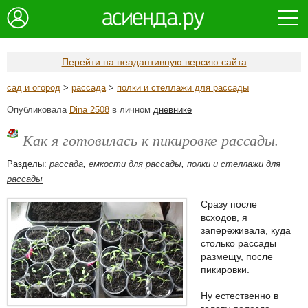
Перейти на неадаптивную версию сайта
сад и огород
>
рассада
>
полки и стеллажи для рассады
Опубликовала
Dina 2508
в личном
дневнике
Как я готовилась к пикировке рассады.
Разделы:
рассада
,
емкости для рассады
,
полки и стеллажи для
рассады
Сразу после
всходов, я
запереживала, куда
столько рассады
размещу, после
пикировки.
Ну естественно в