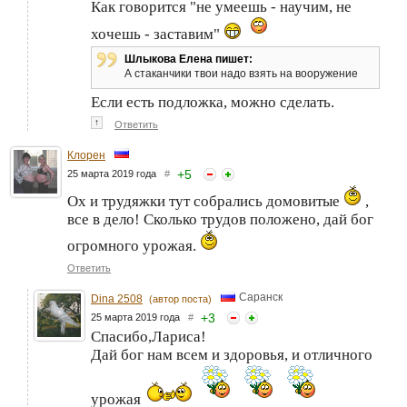
Как говорится "не умеешь - научим, не
хочешь - заставим"
Шлыкова Елена пишет:
А стаканчики твои надо взять на вооружение
Если есть подложка, можно сделать.
↑
Ответить
Клорен
+
5
25 марта 2019 года
#
Ох и трудяжки тут собрались домовитые
,
все в дело! Сколько трудов положено, дай бог
огромного урожая.
Ответить
Саранск
Dina 2508
(автор поста)
+
3
25 марта 2019 года
#
Спасибо,Лариса!
Дай бог нам всем и здоровья, и отличного
урожая