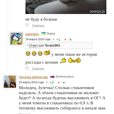
не буду я больше
↑
Ответить
Львов
walentajn
+
1
29 марта 2019 года
#
↑
Ответ
для
Тетка1963
у меня такая же история
рассады с котами
↑
Ответить
Зеленогорск
Наталья Шкуратова
+
2
25 марта 2019 года
#
Молодец, Зулечка! Столько стаканчиков
наделала. А объем стаканчиков не маловат
будет? А ты когда будешь высаживать в ОГ? А
у меня томаты в стаканчиках по 0,9 л. В
тепличку высаживать собираюсь в начале мая.