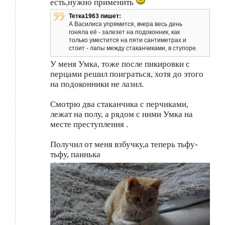
есть,нужно применить
Тетка1963 пишет:
А Василиса упрямится, вчера весь день
гоняла её - залезет на подоконник, как
только уместится на пяти сантиметрах и
стоит - лапы между стаканчиками, в ступоре.
У меня Умка, тоже после пикировки с
перцами решил поиграться, хотя до этого
на подоконники не лазил.
Смотрю два стаканчика с перчиками,
лежат на полу, а рядом с ними Умка на
месте преступления .
Получил от меня взбучку,а теперь тьфу-
тьфу, паинька