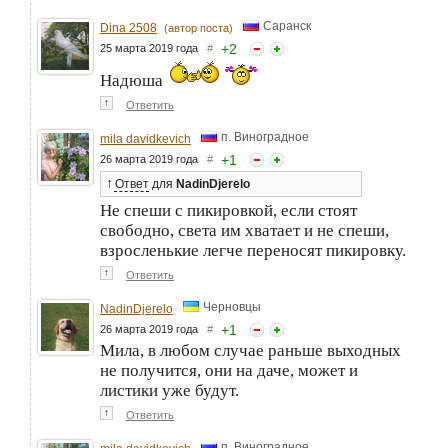
Саранск
Dina 2508
(автор поста)
+
2
25 марта 2019 года
#
Надюша
↑
Ответить
п. Виноградное
mila davidkevich
+
1
26 марта 2019 года
#
↑
Ответ
для
NadinDjerelo
Не спеши с пикировкой, если стоят
свободно, света им хватает и не спеши,
взросленькие легче переносят пикировку.
↑
Ответить
Черновцы
NadinDjerelo
+
1
26 марта 2019 года
#
Мила, в любом случае раньше выходных
не получится, они на даче, может и
листики уже будут.
↑
Ответить
п. Виноградное