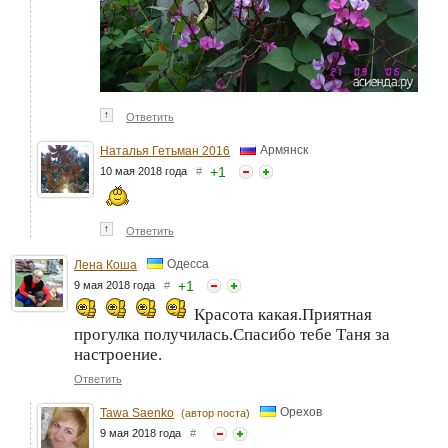
↑
Ответить
Армянск
Наталья Гетьман 2016
+
1
10 мая 2018 года
#
↑
Ответить
Одесса
Лена Коша
+
1
9 мая 2018 года
#
Красота какая.Приятная
прогулка получилась.Спасибо тебе Таня за
настроение.
Ответить
Орехов
Tawa Saenko
(автор поста)
9 мая 2018 года
#