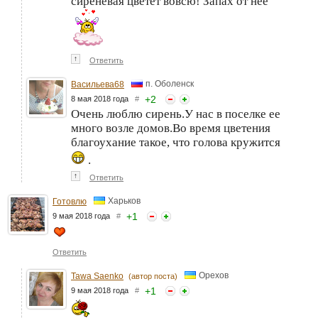
сиреневая цветет вовсю! Запах от нее
↑
Ответить
п. Оболенск
Васильева68
+
2
8 мая 2018 года
#
Очень люблю сирень.У нас в поселке ее
много возле домов.Во время цветения
благоухание такое, что голова кружится
.
↑
Ответить
Харьков
Готовлю
+
1
9 мая 2018 года
#
Ответить
Орехов
Tawa Saenko
(автор поста)
+
1
9 мая 2018 года
#