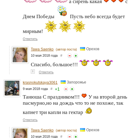
а сирень какая
с
Днем Победы
Пусть небо всегда будет
мирным!
Ответить
Орехов
Tawa Saenko
(автор поста)
10 мая 2018 года
#
Спасибо, большое!!!
↑
Ответить
Запорожье
krasnokutskaya3061
+
1
9 мая 2018 года
#
Танюша С праздником!!!
У на второй день
пасмурно,но на дождь что то не похоже, так
капнет три капли на гектар
Ответить
Орехов
Tawa Saenko
(автор поста)
10 мая 2018 года
#