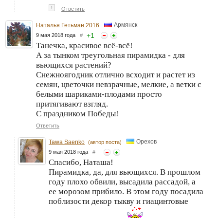
↑
Ответить
Армянск
Наталья Гетьман 2016
+
1
9 мая 2018 года
#
Танечка, красивое всё-всё!
А за тынком треугольная пирамидка - для
вьющихся растений?
Снежноягодник отлично всходит и растет из
семян, цветочки невзрачные, мелкие, а ветки с
белыми шариками-плодами просто
притягивают взгляд.
С праздником Победы!
Ответить
Орехов
Tawa Saenko
(автор поста)
9 мая 2018 года
#
Спасибо, Наташа!
Пирамидка, да, для вьющихся. В прошлом
году плохо обвили, высадила рассадой, а
ее морозом прибило. В этом году посадила
поблизости декор тыкву и гиацинтовые