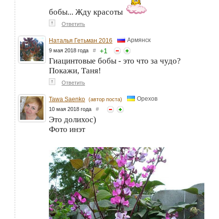
бобы... Жду красоты
↑
Ответить
Армянск
Наталья Гетьман 2016
+
1
9 мая 2018 года
#
Гиацинтовые бобы - это что за чудо?
Покажи, Таня!
↑
Ответить
Орехов
Tawa Saenko
(автор поста)
10 мая 2018 года
#
Это долихос)
Фото инэт