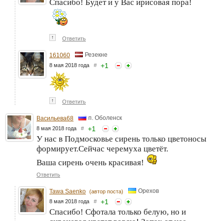
Спасибо! Будет и у Вас ирисовая пора!
↑
Ответить
Резекне
161060
+
1
8 мая 2018 года
#
↑
Ответить
п. Оболенск
Васильева68
+
1
8 мая 2018 года
#
У нас в Подмосковье сирень только цветоносы
формирует.Сейчас черемуха цветёт.
Ваша сирень очень красивая!
Ответить
Орехов
Tawa Saenko
(автор поста)
+
1
8 мая 2018 года
#
Спасибо! Сфотала только белую, но и