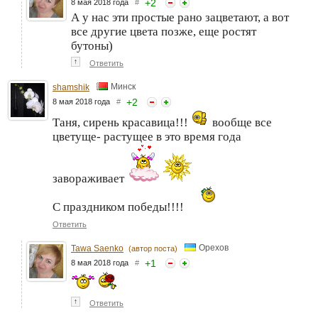
+
2
8 мая 2018 года
#
А у нас эти простые рано зацветают, а вот
все другие цвета позже, еще ростят
бутоны)
↑
Ответить
Минск
shamshik
+
2
8 мая 2018 года
#
Таня, сирень красавица!!!
вообще все
цветуще- растущее в это время года
завораживает
С праздником победы!!!!
Ответить
Орехов
Tawa Saenko
(автор поста)
+
1
8 мая 2018 года
#
↑
Ответить