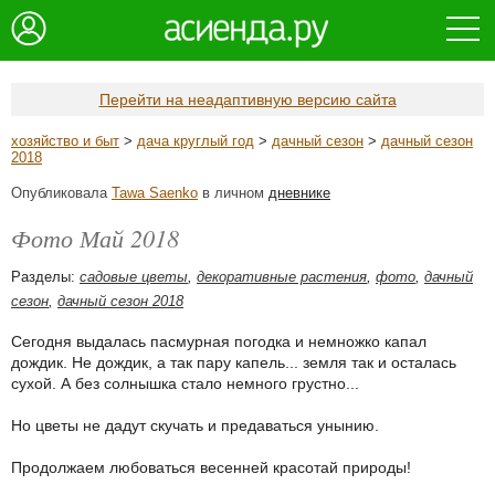
Перейти на неадаптивную версию сайта
хозяйство и быт
>
дача круглый год
>
дачный сезон
>
дачный сезон
2018
Опубликовала
Tawa Saenko
в личном
дневнике
Фото Май 2018
Разделы:
садовые цветы
,
декоративные растения
,
фото
,
дачный
сезон
,
дачный сезон 2018
Сегодня выдалась пасмурная погодка и немножко капал
дождик. Не дождик, а так пару капель... земля так и осталась
сухой. А без солнышка стало немного грустно...
Но цветы не дадут скучать и предаваться унынию.
Продолжаем любоваться весенней красотай природы!