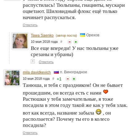
распустилась! Тюльпаны, гиацинты, мускари
оцветают. Шиловидный флокс ещё только
начинает распускаться.
Ответить
Орехов
Tawa Saenko
(автор поста)
10 мая 2018 года
#
Все еще впереди! У нас тюльпаны уже
срезаны и убраны)
↑
Ответить
п. Виноградное
mila davidkevich
+
1
10 мая 2018 года
#
Танюша, и тебя с праздником! Он не бывает
прошедшим, он всегда есть с нами
Растюшки у тебя замечательные, я тоже
посадила в этом году такой же как у тебя злак.
вот как всегда, название забыла
, он
расползается? Почему ты его в колесо
посадила?
Ответить