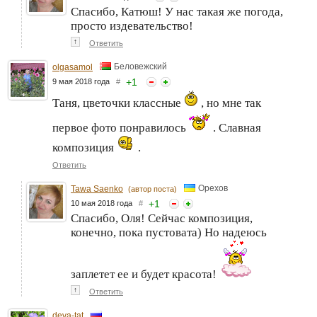
Спасибо, Катюш! У нас такая же погода,
просто издевательство!
↑
Ответить
Беловежский
olgasamol
+
1
9 мая 2018 года
#
Таня, цветочки классные
, но мне так
первое фото понравилось
. Славная
композиция
.
Ответить
Орехов
Tawa Saenko
(автор поста)
+
1
10 мая 2018 года
#
Спасибо, Оля! Сейчас композиция,
конечно, пока пустовата) Но надеюсь
заплетет ее и будет красота!
↑
Ответить
deva-tat