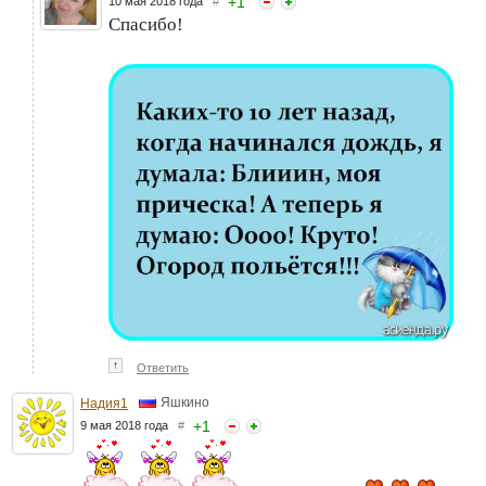
+
1
10 мая 2018 года
#
Спасибо!
↑
Ответить
Яшкино
Надия1
+
1
9 мая 2018 года
#