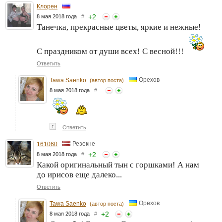
Клорен
+
2
8 мая 2018 года
#
Танечка, прекрасные цветы, яркие и нежные!
С праздником от души всех! С весной!!!
Ответить
Орехов
Tawa Saenko
(автор поста)
8 мая 2018 года
#
↑
Ответить
Резекне
161060
+
2
8 мая 2018 года
#
Какой оригинальный тын с горшками! А нам
до ирисов еще далеко...
Ответить
Орехов
Tawa Saenko
(автор поста)
+
2
8 мая 2018 года
#