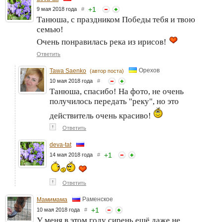
+
1
9 мая 2018 года
#
Танюша, с праздником Победы тебя и твою
семью!
Очень понравилась река из ирисов!
Ответить
Орехов
Tawa Saenko
(автор поста)
10 мая 2018 года
#
Танюша, спасибо! На фото, не очень
получилось передать "реку", но это
действитель очень красиво!
↑
Ответить
deva-tat
+
1
14 мая 2018 года
#
↑
Ответить
Раменское
Мамимама
+
1
10 мая 2018 года
#
У меня в этом году сирень ещё даже не