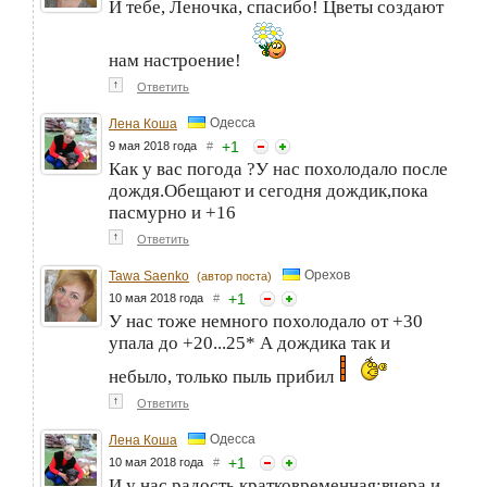
И тебе, Леночка, спасибо! Цветы создают
нам настроение!
↑
Ответить
Одесса
Лена Коша
+
1
9 мая 2018 года
#
Как у вас погода ?У нас похолодало после
дождя.Обещают и сегодня дождик,пока
пасмурно и +16
↑
Ответить
Орехов
Tawa Saenko
(автор поста)
+
1
10 мая 2018 года
#
У нас тоже немного похолодало от +30
упала до +20...25* А дождика так и
небыло, только пыль прибил
↑
Ответить
Одесса
Лена Коша
+
1
10 мая 2018 года
#
И у нас радость кратковременная:вчера и