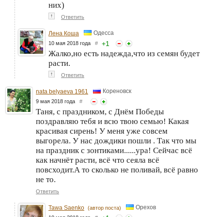
них)
↑
Ответить
Одесса
Лена Коша
+
1
10 мая 2018 года
#
Жалко,но есть надежда,что из семян будет
расти.
↑
Ответить
Кореновск
nata belyaeva 1961
9 мая 2018 года
#
Таня, с праздником, с Днём Победы
поздравляю тебя и всю твою семью! Какая
красивая сирень! У меня уже совсем
выгорела. У нас дождики пошли . Так что мы
на праздник с зонтиками......ура! Сейчас всё
как начнёт расти, всё что сеяла всё
повсходит.А то сколько не поливай, всё равно
не то.
Ответить
Орехов
Tawa Saenko
(автор поста)