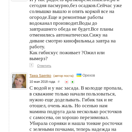
сегодня пасмурно,без осадков.Сейчас уже
солнышко вышло и опять коркой все на
огороде.Еще и ремонтные работы
водоканал производит.Воды до
завтрашнего обеда не будет.Все планы
отменились автоматически.Сижу на
диване смотрю кинофильмы,а завтра на
работу.
Как гибискус поживает ?Ожил или
вымерз?
↑
Ответить
Орехов
Tawa Saenko
(автор поста)
10 мая 2018 года
#
С водой и у нас засада. В колодце пропала,
в скважине только начали пользоваться,
нужно еще доделывать. Гибик так и не
отошел, очень жаль. Но осенью нам
мамина подруга дала несколько росточков
с самосева, он хорошо перезимовал.
Убирала сорняки и нашла тонкие росточки
с зелеными почками, теперь надежда на