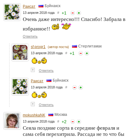
Буйнакск
Раисат
+
1
13 апреля 2018 года
#
Очень даже интересно!!! Спасибо! Забрала в
избранное!!
Ответить
Стерлитамак
sf progr1
(автор поста)
+
1
13 апреля 2018 года
#
↑
Ответить
Буйнакск
Раисат
13 апреля 2018 года
#
↑
Ответить
Москва
mokushkaNK
+
2
13 апреля 2018 года
#
Сеяла поздние сорта в середине февраля и
сама себя перехитрила. Рассада не то что бы