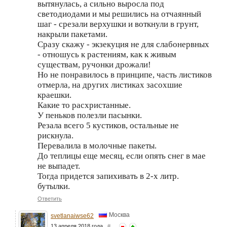
вытянулась, а сильно выросла под
светодиодами и мы решились на отчаянный
шаг - срезали верхушки и воткнули в грунт,
накрыли пакетами.
Сразу скажу - экзекуция не для слабонервных
- отношусь к растениям, как к живым
существам, ручонки дрожали!
Но не понравилось в принципе, часть листиков
отмерла, на других листиках засохшие
краешки.
Какие то расхристанные.
У пеньков полезли пасынки.
Резала всего 5 кустиков, остальные не
рискнула.
Перевалила в молочные пакеты.
До теплицы еще месяц, если опять снег в мае
не выпадет.
Тогда придется запихивать в 2-х литр.
бутылки.
Ответить
Москва
svetlanaiwse62
13 апреля 2018 года
#