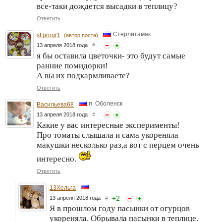
все-таки дождется высадки в теплицу?
Ответить
Стерлитамак
sf progr1
(автор поста)
13 апреля 2018 года
#
я бы оставила цветочки- это будут самые
ранние помидорки!
А вы их подкармливаете?
Ответить
п. Оболенск
Васильева68
13 апреля 2018 года
#
Какие у вас интересные эксперименты!
Про томаты слышала и сама укореняла
макушки несколько раз,а вот с перцем очень
интересно.
Ответить
13Хельга
+
2
13 апреля 2018 года
#
Я в прошлом году пасынки от огурцов
укореняла. Обрывала пасынки в теплице.