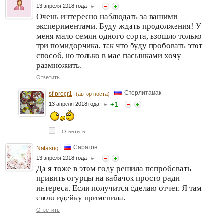
13 апреля 2018 года
#
Очень интересно наблюдать за вашими
экспериментами. Буду ждать продолжения! У
меня мало семян одного сорта, взошло только
три помидорчика, так что буду пробовать этот
способ, но только в мае пасынками хочу
размножить.
Ответить
Стерлитамак
sf progr1
(автор поста)
+
1
13 апреля 2018 года
#
↑
Ответить
Саратов
Natasng
13 апреля 2018 года
#
Да я тоже в этом году решила попробовать
привить огурцы на кабачок просто ради
интереса. Если получится сделаю отчет. Я там
свою идейку применила.
Ответить