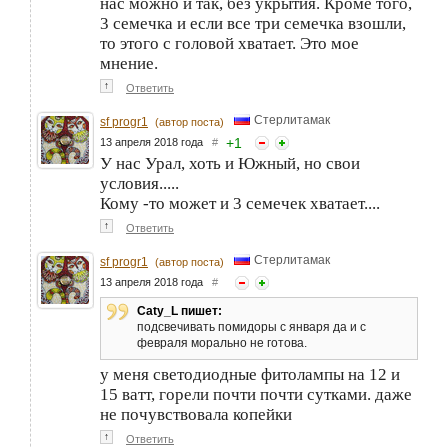
нас можно и так, без укрытия. Кроме того,
3 семечка и если все три семечка взошли,
то этого с головой хватает. Это мое
мнение.
↑
Ответить
Стерлитамак
sf progr1
(автор поста)
+
1
13 апреля 2018 года
#
У нас Урал, хоть и Южный, но свои
условия.....
Кому -то может и 3 семечек хватает....
↑
Ответить
Стерлитамак
sf progr1
(автор поста)
13 апреля 2018 года
#
Caty_L пишет:
подсвечивать помидоры с января да и с
февраля морально не готова.
у меня светодиодные фитолампы на 12 и
15 ватт, горели почти почти сутками. даже
не почувствовала копейки
↑
Ответить