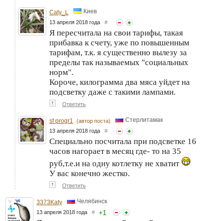
Киев
Caty_L
13 апреля 2018 года
#
Я пересчитала на свои тарифы, такая
прибавка к счету, уже по повышенным
тарифам, т.к. я существенно вылезу за
пределы так называемых "социальных
норм".
Короче, килограмма два мяса уйдет на
подсветку даже с такими лампами.
↑
Ответить
Стерлитамак
sf progr1
(автор поста)
13 апреля 2018 года
#
Специально посчитала при подсветке 16
часов нагорает в месяц где- то на 35
руб,т.е.и на одну котлетку не хватит
У вас конечно жестко.
↑
Ответить
Челябинск
3373Katy
+
1
13 апреля 2018 года
#