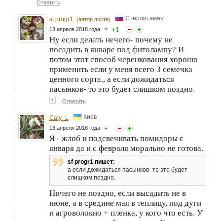
Ответить
Стерлитамак
sf progr1
(автор поста)
+
1
13 апреля 2018 года
#
Ну если делать нечего- почему не
посадить в январе под фитолампу? И
потом этот способ черенкования хорошо
применить если у меня всего 3 семечка
ценного сорта., а если дожидаться
пасынков- то это будет слишком поздно.
↑
Ответить
Киев
Caty_L
13 апреля 2018 года
#
Я - жлоб и подсвечивать помидоры с
января да и с февраля морально не готова.
sf progr1 пишет:
а если дожидаться пасынков- то это будет
слишком поздно.
Ничего не поздно, если высадить не в
июне, а в средине мая в теплицу, под дуги
и агроволокно + пленка, у кого что есть. У