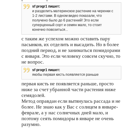
sf progr1 пишет:
и разделить материнское растение на черенки с
1-2 листами. В одном видео показали, что
получено было до 6 растений! Это если
суперценный сорт и семян мало, то стоит
конечно повозиться...
с таким же успехом можно оставить пару
пасынков, их отделить и высадить. Но в более
поздний период, и не заниматься помидорами
с января. Это если человеку совсем скучно, то
не вопрос.
sf progr1 пишет:
якобы первая кисть появляется раньше
первая кисть не появляется раньше, просто
ниже за счет убранной части растения ниже
семядолей.
Метод оправдан если вытянулась рассада и не
более. Не знаю как у Вас с солнцем в январе-
феврале, а у нас солнечных дней мало, и
поэтому сеять помидоры в январе не очень
разумно.