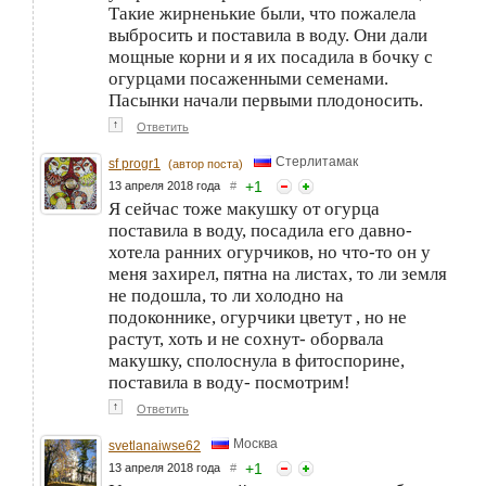
Такие жирненькие были, что пожалела
выбросить и поставила в воду. Они дали
мощные корни и я их посадила в бочку с
огурцами посаженными семенами.
Пасынки начали первыми плодоносить.
↑
Ответить
Стерлитамак
sf progr1
(автор поста)
+
1
13 апреля 2018 года
#
Я сейчас тоже макушку от огурца
поставила в воду, посадила его давно-
хотела ранних огурчиков, но что-то он у
меня захирел, пятна на листах, то ли земля
не подошла, то ли холодно на
подоконнике, огурчики цветут , но не
растут, хоть и не сохнут- оборвала
макушку, сполоснула в фитоспорине,
поставила в воду- посмотрим!
↑
Ответить
Москва
svetlanaiwse62
+
1
13 апреля 2018 года
#