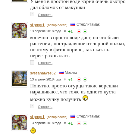
У меня в простой воде корни очень быстро
дал обломок от макушки
↑
Ответить
Стерлитамак
sf progr1
(автор поста)
+
1
13 апреля 2018 года
#
конечно в просто воде даст, но это были
растения , пострадавшие от черной ножки,
поэтому в фитоспорине, так сказать-
перестраховалась.
↑
Ответить
Москва
svetlanaiwse62
+
1
13 апреля 2018 года
#
Понятно, просто огурцы такие корешки
наращивают, что тоже из одного куста
можно кучку получить
↑
Ответить
Стерлитамак
sf progr1
(автор поста)
+
1
13 апреля 2018 года
#