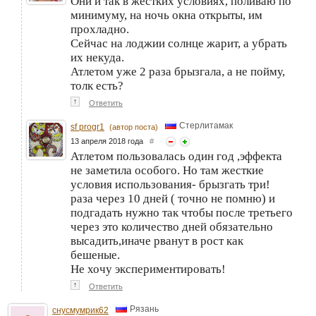
Они и так в жестких условиях, поливаю по
минимуму, на ночь окна открыты, им
прохладно.
Сейчас на лоджии солнце жарит, а убрать
их некуда.
Атлетом уже 2 раза брызгала, а не пойму,
толк есть?
↑
Ответить
Стерлитамак
sf progr1
(автор поста)
13 апреля 2018 года
#
Атлетом пользовалась один год ,эффекта
не заметила особого. Но там жесткие
условия использования- брызгать три!
раза через 10 дней ( точно не помню) и
подгадать нужно так чтобы после третьего
через это количество дней обязательно
высадить,иначе рванут в рост как
бешеные.
Не хочу экспериментировать!
↑
Ответить
Рязань
снусмумрик62