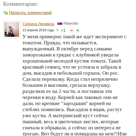
Комментарии:
Написать комментарий
Иваново
Скорина Людмила
+
1
13 апреля 2018 года
#
У меня примерно такой же идет эксперимент с
томатом. Правда, что называется,
вынужденный. В октябре перед самыми
заморозками в грядке с клубникой увидела
хорошенький молодой кустик томата. Такой
красивый сеянец, что не устояла и забрала в
дом, высадив в небольшой горшок. Он рос.
Сделала перевалку. Когда стал неприлично
большим и высоким, срезала верхушку,
разделила ее на 2 части, и поставила эти
черенки в воду. Корней как таковых они не
дали, но крепкие "зародыши" корней на
стеблях появились. Высадила в ящик, растут
уже кусты. А материнский куст сейчас
пышный, весь в цветочных кистях, которые
сначала я обрывала, а сейчас из интереса не
трогаю. Вот будут ли и помидоры на нем?!Или