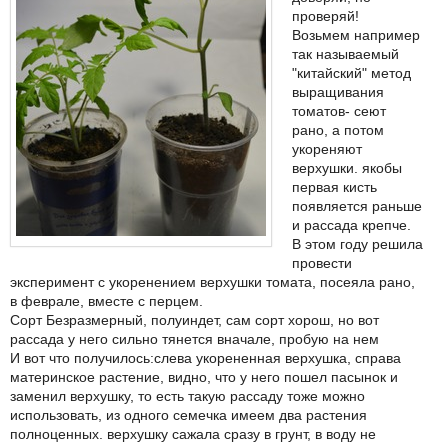
проверяй!
Возьмем например
так называемый
"китайский" метод
выращивания
томатов- сеют
рано, а потом
укореняют
верхушки. якобы
первая кисть
появляется раньше
и рассада крепче.
В этом году решила
провести
эксперимент с укоренением верхушки томата, посеяла рано,
в феврале, вместе с перцем.
Сорт Безразмерный, полуиндет, сам сорт хорош, но вот
рассада у него сильно тянется вначале, пробую на нем
И вот что получилось:слева укорененная верхушка, справа
материнское растение, видно, что у него пошел пасынок и
заменил верхушку, то есть такую рассаду тоже можно
использовать, из одного семечка имеем два растения
полноценных. верхушку сажала сразу в грунт, в воду не