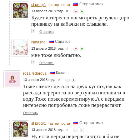
Стерлитамак
sf progr1
(автор поста)
13 апреля 2018 года
#
Будет интересно посмотреть результат,про
прививку на кабачки не слышала.
↑
Ответить
Саратов
Natasng
13 апреля 2018 года
#
мне тоже любопытно.
↑
Ответить
Казань
roza fedorova
13 апреля 2018 года
#
Тоже самое сделала на двух кустах,так как
рассада переросла,но верхушки поставила в
воду.Тоже поэксперементирую.А с перцами
интересно попробовать,тоже перерастают.
Ответить
Стерлитамак
sf progr1
(автор поста)
13 апреля 2018 года
#
Ну если перцы перерастают,то я бы не