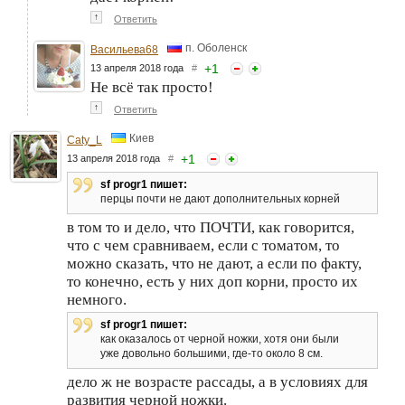
↑
Ответить
п. Оболенск
Васильева68
+
1
13 апреля 2018 года
#
Не всё так просто!
↑
Ответить
Киев
Caty_L
+
1
13 апреля 2018 года
#
sf progr1 пишет:
перцы почти не дают дополнительных корней
в том то и дело, что ПОЧТИ, как говорится,
что с чем сравниваем, если с томатом, то
можно сказать, что не дают, а если по факту,
то конечно, есть у них доп корни, просто их
немного.
sf progr1 пишет:
как оказалось от черной ножки, хотя они были
уже довольно большими, где-то около 8 см.
дело ж не возрасте рассады, а в условиях для
развития черной ножки.