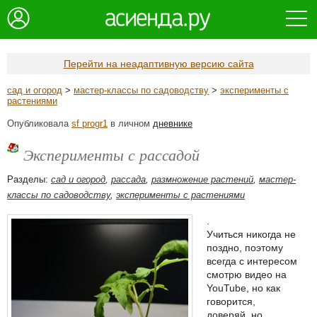
Перейти на неадаптивную версию сайта
сад и огород
>
мастер-классы по садоводству
>
эксперименты с
растениями
Опубликовала
sf progr1
в личном
дневнике
Эксперименты с рассадой
Разделы:
сад и огород
,
рассада
,
размножение растений
,
мастер-
классы по садоводству
,
эксперименты с растениями
.
Учиться никогда не
поздно, поэтому
всегда с интересом
смотрю видео на
YouTube, но как
говорится,
доверяй, но