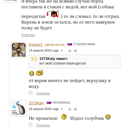
Я вчера так же на всякий случай перец
поставила в стакан с водой, кот мой (собака
переодетая
) то ли сломал, то ли отгрыз.
Корень в земле остался, но от него наверное
толку не будет
Ответить
Стерлитамак
sf progr1
(автор поста)
13 апреля 2018 года
#
3373Katy пишет:
кот мой (собака переодетая
от корня ничего не пойдет, верхушку в
воду.
↑
Ответить
Челябинск
3373Katy
14 апреля 2018 года
#
Не прокатило
Издох голубчик
↑
Ответить