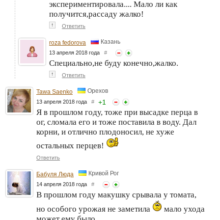
экспериментировала.... Мало ли как
получится,рассаду жалко!
↑
Ответить
Казань
roza fedorova
13 апреля 2018 года
#
Специально,не буду конечно,жалко.
↑
Ответить
Орехов
Tawa Saenko
+
1
13 апреля 2018 года
#
Я в прошлом году, тоже при высадке перца в
ог, сломала его и тоже поставила в воду. Дал
корни, и отлично плодоносил, не хуже
остальных перцев!
Ответить
Кривой Рог
Бабуля Люда
14 апреля 2018 года
#
В прошлом году макушку срывала у томата,
но особого урожая не заметила
мало ухода
может ему было.