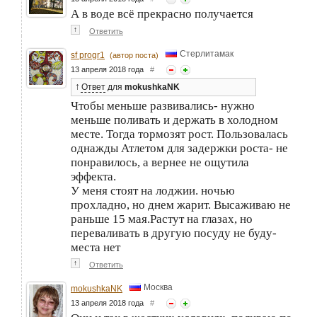
А в воде всё прекрасно получается
↑
Ответить
Стерлитамак
sf progr1
(автор поста)
13 апреля 2018 года
#
↑
Ответ
для
mokushkaNK
Чтобы меньше развивались- нужно
меньше поливать и держать в холодном
месте. Тогда тормозят рост. Пользовалась
однажды Атлетом для задержки роста- не
понравилось, а вернее не ощутила
эффекта.
У меня стоят на лоджии. ночью
прохладно, но днем жарит. Высаживаю не
раньше 15 мая.Растут на глазах, но
переваливать в другую посуду не буду-
места нет
↑
Ответить
Москва
mokushkaNK
13 апреля 2018 года
#