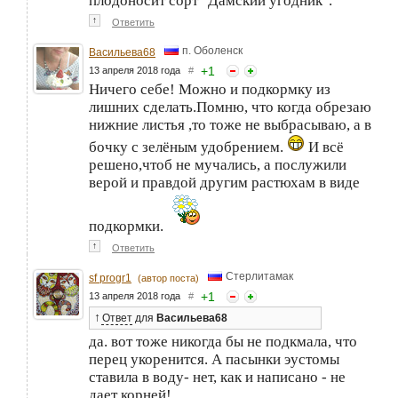
плодоносит сорт "Дамский угодник".
↑
Ответить
п. Оболенск
Васильева68
+
1
13 апреля 2018 года
#
Ничего себе! Можно и подкормку из
лишних сделать.Помню, что когда обрезаю
нижние листья ,то тоже не выбрасываю, а в
бочку с зелёным удобрением.
И всё
решено,чтоб не мучались, а послужили
верой и правдой другим растюхам в виде
подкормки.
↑
Ответить
Стерлитамак
sf progr1
(автор поста)
+
1
13 апреля 2018 года
#
↑
Ответ
для
Васильева68
да. вот тоже никогда бы не подкмала, что
перец укоренится. А пасынки эустомы
ставила в воду- нет, как и написано - не
дает корней!