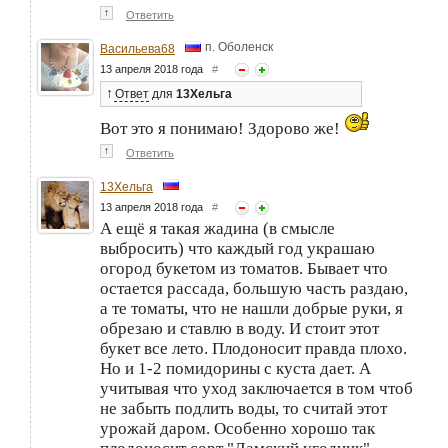
↑
Ответить
п. Оболенск
Васильева68
13 апреля 2018 года
#
↑
Ответ
для
13Хельга
Вот это я понимаю! Здорово же!
↑
Ответить
13Хельга
13 апреля 2018 года
#
А ещё я такая жадина (в смысле
выбросить) что каждый год украшаю
огород букетом из томатов. Бывает что
остается рассада, большую часть раздаю,
а те томаты, что не нашли добрые руки, я
обрезаю и ставлю в воду. И стоит этот
букет все лето. Плодоносит правда плохо.
Но и 1-2 помидорины с куста дает. А
учитывая что уход заключается в том чтоб
не забыть подлить воды, то считай этот
урожай даром. Особенно хорошо так