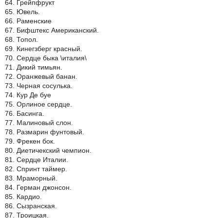
64. Грейпфрукт
65. Ювель.
66. Раменские
67. Бифштекс Американский.
68. Топол.
69. Кинегзберг красный.
70. Сердце быка \италия\
71. Дикий тимьян.
72. Оранжевый банан.
73. Черная сосулька.
74. Кур Де буе
75. Орлиное сердце.
76. Басинга.
77. Малиновый слон.
78. Размарин фунтовый.
79. Фрекен бок.
80. Диетичекский чемпион.
81. Сердце Италии.
82. Спринт таймер.
83. Мраморный.
84. Герман джонсон.
85. Кардио.
86. Сызранская.
87. Троицкая.