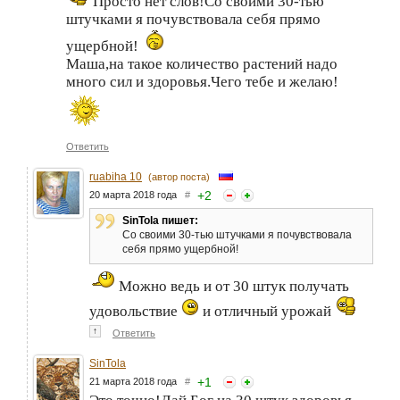
Просто нет слов!Со своими 30-тью
штучками я почувствовала себя прямо
ущербной!
Маша,на такое количество растений надо
много сил и здоровья.Чего тебе и желаю!
Ответить
ruabiha 10
(автор поста)
+
2
20 марта 2018 года
#
SinTola пишет:
Со своими 30-тью штучками я почувствовала
себя прямо ущербной!
Можно ведь и от 30 штук получать
удовольствие
и отличный урожай
↑
Ответить
SinTola
+
1
21 марта 2018 года
#