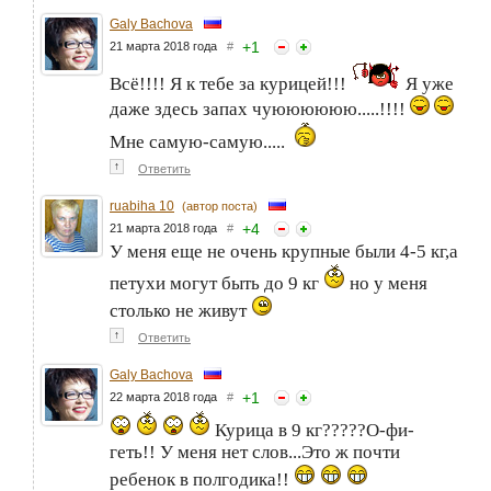
Galy Bachova
+
1
21 марта 2018 года
#
Всё!!!! Я к тебе за курицей!!!
Я уже
даже здесь запах чуюююююю.....!!!!
Мне самую-самую.....
↑
Ответить
ruabiha 10
(автор поста)
+
4
21 марта 2018 года
#
У меня еще не очень крупные были 4-5 кг,а
петухи могут быть до 9 кг
но у меня
столько не живут
↑
Ответить
Galy Bachova
+
1
22 марта 2018 года
#
Курица в 9 кг?????О-фи-
геть!! У меня нет слов...Это ж почти
ребенок в полгодика!!