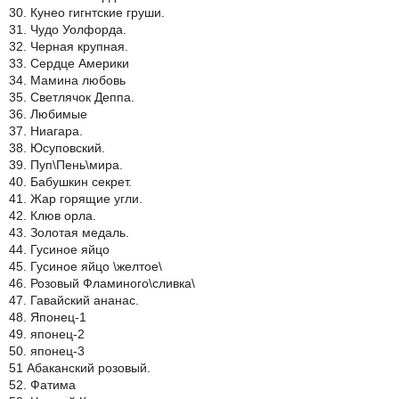
30. Кунео гигнтские груши.
31. Чудо Уолфорда.
32. Черная крупная.
33. Сердце Америки
34. Мамина любовь
35. Светлячок Деппа.
36. Любимые
37. Ниагара.
38. Юсуповский.
39. Пуп\Пень\мира.
40. Бабушкин секрет.
41. Жар горящие угли.
42. Клюв орла.
43. Золотая медаль.
44. Гусиное яйцо
45. Гусиное яйцо \желтое\
46. Розовый Фламиного\сливка\
47. Гавайский ананас.
48. Японец-1
49. японец-2
50. японец-3
51 Абаканский розовый.
52. Фатима