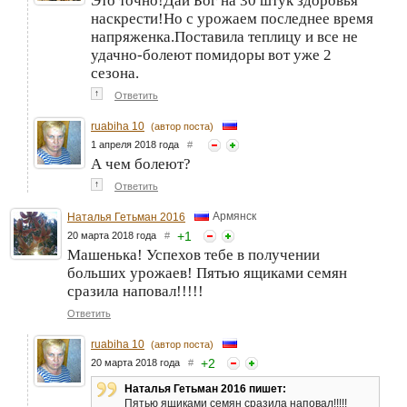
Это точно!Дай Бог на 30 штук здоровья
наскрести!Но с урожаем последнее время
напряженка.Поставила теплицу и все не
удачно-болеют помидоры вот уже 2
сезона.
↑
Ответить
ruabiha 10
(автор поста)
1 апреля 2018 года
#
А чем болеют?
↑
Ответить
Армянск
Наталья Гетьман 2016
+
1
20 марта 2018 года
#
Машенька! Успехов тебе в получении
больших урожаев! Пятью ящиками семян
сразила наповал!!!!!
Ответить
ruabiha 10
(автор поста)
+
2
20 марта 2018 года
#
Наталья Гетьман 2016 пишет:
Пятью ящиками семян сразила наповал!!!!!