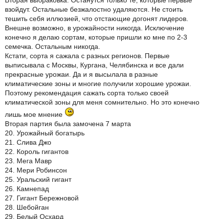
взойдут. Остальные безжалостно удаляются. Не стоить
тешить себя иллюзией, что отстающие догонят лидеров.
Внешне возможно, в урожайности никогда. Исключение
конечно я делаю сортам, которые пришли ко мне по 2-3
семечка. Остальным никогда.
Кстати, сорта я сажала с разных регионов. Первые
выписывала с Москвы, Кургана, Челябинска и все дали
прекрасные урожаи. Да и я высылала в разные
климатические зоны и многие получили хорошие урожаи.
Поэтому рекомендация сажать сорта только своей
климатической зоны для меня сомнительно. Но это конечно
лишь мое мнение
Вторая партия была замочена 7 марта
20. Урожайный богатырь
21. Слива Джо
22. Король гигантов
23. Мега Мавр
24. Мери Робинсон
25. Уральский гигант
26. Камнепад
27. Гигант Бережновой
28. Шебойган
29. Белый Осхард