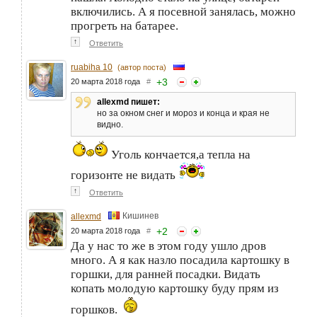
включились. А я посевной занялась, можно
прогреть на батарее.
↑
Ответить
ruabiha 10
(автор поста)
+
3
20 марта 2018 года
#
allexmd пишет:
но за окном снег и мороз и конца и края не
видно.
Уголь кончается,а тепла на
горизонте не видать
↑
Ответить
Кишинев
allexmd
+
2
20 марта 2018 года
#
Да у нас то же в этом году ушло дров
много. А я как назло посадила картошку в
горшки, для ранней посадки. Видать
копать молодую картошку буду прям из
горшков.