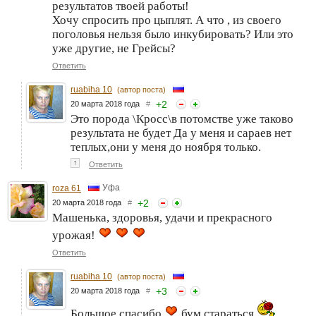
результатов твоей работы!
Хочу спросить про цыплят. А что , из своего
поголовья нельзя было инкубировать? Или это
уже другие, не Грейсы?
Ответить
ruabiha 10
(автор поста)
+
2
20 марта 2018 года
#
Это порода \Кросс\в потомстве уже таково
результата не будет Да у меня и сараев нет
теплых,они у меня до ноября только.
↑
Ответить
Уфа
roza 61
+
2
20 марта 2018 года
#
Машенька, здоровья, удачи и прекрасного
урожая!
Ответить
ruabiha 10
(автор поста)
+
3
20 марта 2018 года
#
Большое спасибо
бум стараться