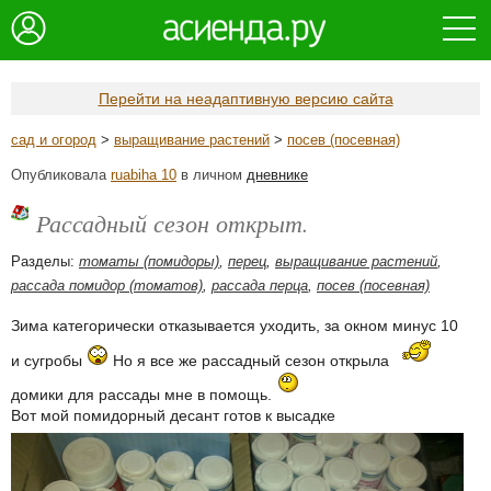
Перейти на неадаптивную версию сайта
сад и огород
>
выращивание растений
>
посев (посевная)
Опубликовала
ruabiha 10
в личном
дневнике
Рассадный сезон открыт.
Разделы:
томаты (помидоры)
,
перец
,
выращивание растений
,
рассада помидор (томатов)
,
рассада перца
,
посев (посевная)
Зима категорически отказывается уходить, за окном минус 10
и сугробы
Но я все же рассадный сезон открыла
домики для рассады мне в помощь.
Вот мой помидорный десант готов к высадке