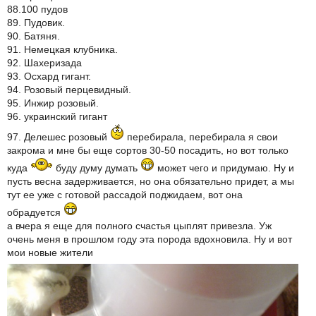
88.100 пудов
89. Пудовик.
90. Батяня.
91. Немецкая клубника.
92. Шахеризада
93. Осхард гигант.
94. Розовый перцевидный.
95. Инжир розовый.
96. украинский гигант
97. Делешес розовый
перебирала, перебирала я свои
закрома и мне бы еще сортов 30-50 посадить, но вот только
куда
буду думу думать
может чего и придумаю. Ну и
пусть весна задерживается, но она обязательно придет, а мы
тут ее уже с готовой рассадой поджидаем, вот она
обрадуется
а вчера я еще для полного счастья цыплят привезла. Уж
очень меня в прошлом году эта порода вдохновила. Ну и вот
мои новые жители