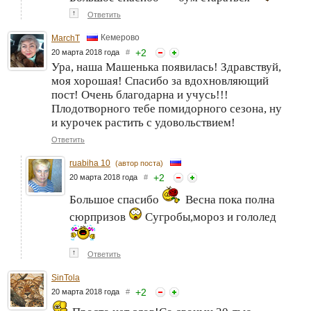
↑
Ответить
Кемерово
MarchT
+
2
20 марта 2018 года
#
Ура, наша Машенька появилась! Здравствуй,
моя хорошая! Спасибо за вдохновляющий
пост! Очень благодарна и учусь!!!
Плодотворного тебе помидорного сезона, ну
и курочек растить с удовольствием!
Ответить
ruabiha 10
(автор поста)
+
2
20 марта 2018 года
#
Большое спасибо
Весна пока полна
сюрпризов
Сугробы,мороз и гололед
↑
Ответить
SinTola
+
2
20 марта 2018 года
#