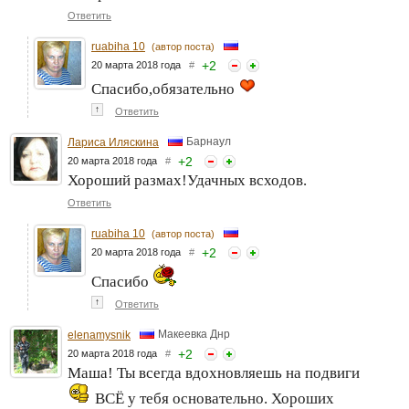
Ответить
ruabiha 10
(автор поста)
+
2
20 марта 2018 года
#
Спасибо,обязательно
↑
Ответить
Барнаул
Лариса Иляскина
+
2
20 марта 2018 года
#
Хороший размах!Удачных всходов.
Ответить
ruabiha 10
(автор поста)
+
2
20 марта 2018 года
#
Спасибо
↑
Ответить
Макеевка Днр
elenamysnik
+
2
20 марта 2018 года
#
Маша! Ты всегда вдохновляешь на подвиги
ВСЁ у тебя основательно. Хороших