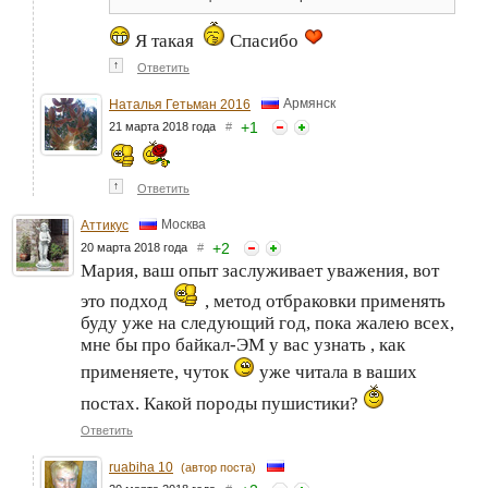
Я такая
Спасибо
↑
Ответить
Армянск
Наталья Гетьман 2016
+
1
21 марта 2018 года
#
↑
Ответить
Москва
Аттикус
+
2
20 марта 2018 года
#
Мария, ваш опыт заслуживает уважения, вот
это подход
, метод отбраковки применять
буду уже на следующий год, пока жалею всех,
мне бы про байкал-ЭМ у вас узнать , как
применяете, чуток
уже читала в ваших
постах. Какой породы пушистики?
Ответить
ruabiha 10
(автор поста)