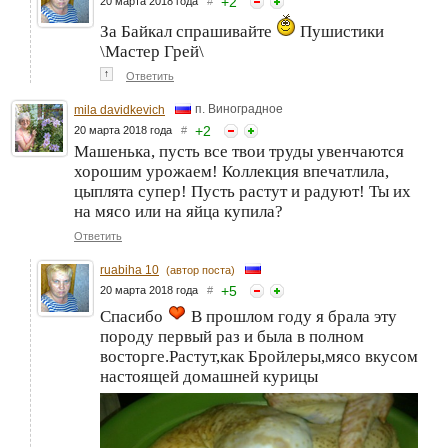
+
2
20 марта 2018 года
#
За Байкал спрашивайте
Пушистики
\Мастер Грей\
↑
Ответить
п. Виноградное
mila davidkevich
+
2
20 марта 2018 года
#
Машенька, пусть все твои труды увенчаются
хорошим урожаем! Коллекция впечатлила,
цыплята супер! Пусть растут и радуют! Ты их
на мясо или на яйца купила?
Ответить
ruabiha 10
(автор поста)
+
5
20 марта 2018 года
#
Спасибо
В прошлом году я брала эту
породу первый раз и была в полном
восторге.Растут,как Бройлеры,мясо вкусом
настоящей домашней курицы