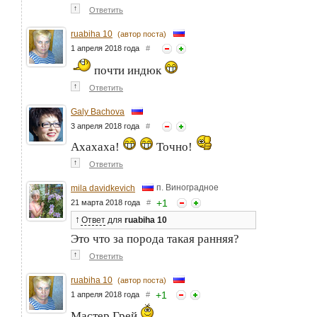
↑
Ответить
ruabiha 10
(автор поста)
1 апреля 2018 года
#
почти индюк
↑
Ответить
Galy Bachova
3 апреля 2018 года
#
Ахахаха!
Точно!
↑
Ответить
п. Виноградное
mila davidkevich
+
1
21 марта 2018 года
#
↑
Ответ
для
ruabiha 10
Это что за порода такая ранняя?
↑
Ответить
ruabiha 10
(автор поста)
+
1
1 апреля 2018 года
#
Мастер Грей