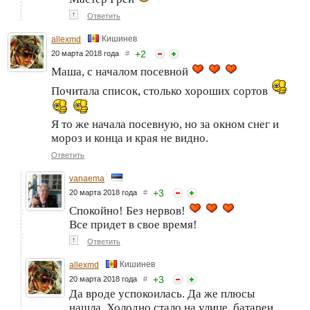
↑
Ответить
Кишинев
allexmd
+
2
20 марта 2018 года
#
Маша, с началом посевной
Почитала список, столько хороших сортов
Я то же начала посевную, но за окном снег и
мороз и конца и края не видно.
Ответить
vanaema
+
3
20 марта 2018 года
#
Спокойно! Без нервов!
Все придет в свое время!
↑
Ответить
Кишинев
allexmd
+
3
20 марта 2018 года
#
Да вроде успокоилась. Да же плюсы
нашла. Холодно стало на улице, батареи