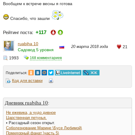
Вообщем к встрече весны я готова
Спасибо, что зашли
+117
Рейтинг поста:
ruabiha 10
20 марта 2018 года
21
Садовод 5 уровня
1993
168 комментариев
Поделиться:
Код для вставки
Дневник ruabiha 10
:
Не ежевика, а чудо дивное
Царственная петунья.
• Рассадный сезон открыт.
Соболезнование Марине \Бусе Любимой\
Помидорный фанат \часть 5\