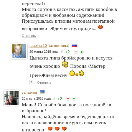
перепела!?
Много сортов в кассетах, аж пять коробок в
образцовом и любовном содержании!
Прислушалась к твоим методам поэтапной
выбраковки! Ждем весну, придет...
Ответить
ruabiha 10
(автор поста)
+
2
20 марта 2018 года
#
Цыплята ,типа бройлеров,но и несутся
очень хорошо
Порода \Мастер
Грей\Ждем весну
↑
Ответить
vanaema
+
2
20 марта 2018 года
#
Маша! Спасибо большое за пост,пошёл в
избранное!
Надеюсь,найдёшь время и будешь держать
нас и в дальнейшем в курсе, нам очень
интересно!