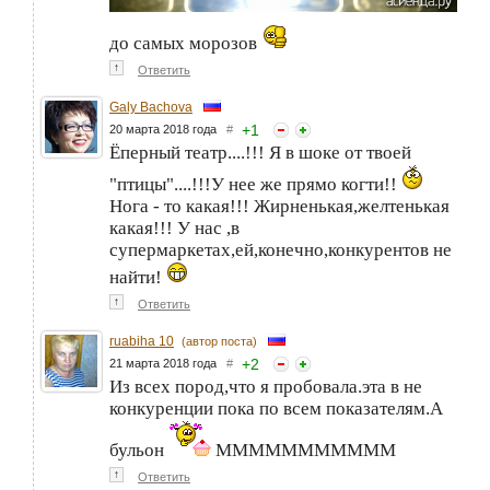
до самых морозов
↑
Ответить
Galy Bachova
+
1
20 марта 2018 года
#
Ёперный театр....!!! Я в шоке от твоей
"птицы"....!!!У нее же прямо когти!!
Нога - то какая!!! Жирненькая,желтенькая
какая!!! У нас ,в
супермаркетах,ей,конечно,конкурентов не
найти!
↑
Ответить
ruabiha 10
(автор поста)
+
2
21 марта 2018 года
#
Из всех пород,что я пробовала.эта в не
конкуренции пока по всем показателям.А
бульон
МММММММММММ
↑
Ответить