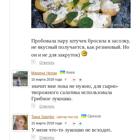
Пробовала пару штучек бросила в засолку,
не вкусный получается, как резиновый. Но
он и не для закруток)
↑
Ответить
Киев
Марина Чепак
15 марта 2018 года
#
значит мне пока не нужно, для сырно-
творожного салатика использовала
Грибное лукошко.
↑
Ответить
Орехов
Tawa Saenko
(автор поста)
15 марта 2018 года
#
У меня что-то лукошко не всходит..
↑
Ответить