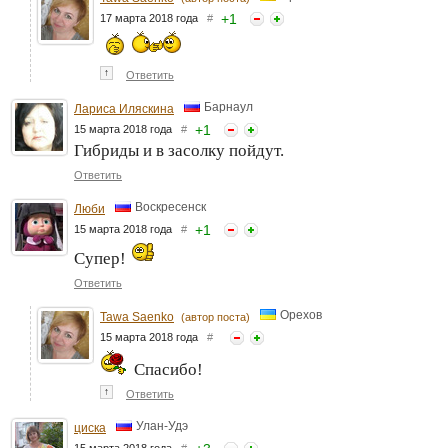
+
1
17 марта 2018 года
#
↑
Ответить
Барнаул
Лариса Иляскина
+
1
15 марта 2018 года
#
Гибриды и в засолку пойдут.
Ответить
Воскресенск
Люби
+
1
15 марта 2018 года
#
Супер!
Ответить
Орехов
Tawa Saenko
(автор поста)
15 марта 2018 года
#
Спасибо!
↑
Ответить
Улан-Удэ
циска
15 марта 2018 года
#