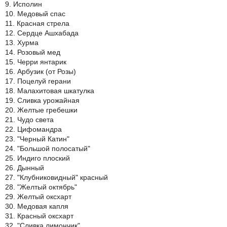
9. Исполин
10. Медовый спас
11. Красная стрела
12. Сердце Ашхабада
13. Хурма
14. Розовый мед
15. Черри янтарик
16. Арбузик (от Розы)
17. Поцелуй герани
18. Малахитовая шкатулка
19. Сливка урожайная
20. Желтые гребешки
21. Чудо света
22. Цифомандра
23. "Черный Катин"
24. "Большой полосатый"
25. Индиго плоский
26. Дынный
27. "Клубниковидный" красный
28. "Желтый октябрь"
29. Желтый оксхарт
30. Медовая капля
31. Красный оксхарт
32. "Сливка лимончик"