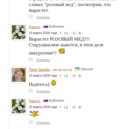
словах "розовый мед", посмотрим, что
вырастет.
↑
Ответить
Буйнакск
Раисат
+
1
15 марта 2018 года
#
Вырастет РОЗОВЫЙ МЕД!!!
Старушки,мне кажется, в этом деле
аккуратные!!
↑
Ответить
Орехов
Tawa Saenko
(автор поста)
+
1
15 марта 2018 года
#
Надеюсь)
↑
Ответить
Буйнакск
Раисат
+
1
15 марта 2018 года
#
↑
Ответить