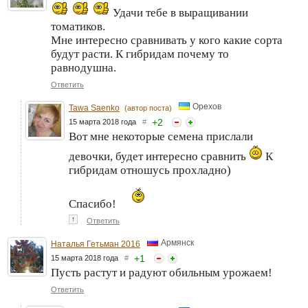
Удачи тебе в выращивании
томатиков.
Мне интересно сравнивать у кого какие сорта
будут расти. К гибридам почему то
равнодушна.
Ответить
Орехов
Tawa Saenko
(автор поста)
+
2
15 марта 2018 года
#
Вот мне некоторые семена прислали
девочки, будет интересно сравнить
К
гибридам отношусь прохладно)
Спасибо!
↑
Ответить
Армянск
Наталья Гетьман 2016
+
1
15 марта 2018 года
#
Пусть растут и радуют обильным урожаем!
Ответить