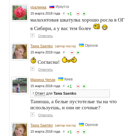
Иркутск
уралинка
+
1
15 марта 2018 года
#
малахитовая шкатулка хорошо росла в ОГ
в Сибири, а у вас тем более
↑
Ответить
Орехов
Tawa Saenko
(автор поста)
15 марта 2018 года
#
Согласна!
↑
Ответить
Киев
Марина Чепак
+
1
15 марта 2018 года
#
↑
Ответ
для
Tawa Saenko
Танюша, а белые пустотелые ты на что
используешь, и они не сочные?
↑
Ответить
Орехов
Tawa Saenko
(автор поста)
+
1
15 марта 2018 года
#