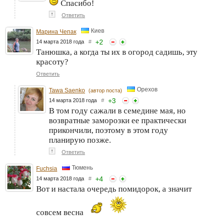
Спасибо!
↑
Ответить
Киев
Марина Чепак
+
2
14 марта 2018 года
#
Танюшка, а когда ты их в огород садишь, эту
красоту?
Ответить
Орехов
Tawa Saenko
(автор поста)
+
3
14 марта 2018 года
#
В том году сажали в семедине мая, но
возвратные заморозки ее практически
прикончили, поэтому в этом году
планирую позже.
↑
Ответить
Тюмень
Fuchsia
+
4
14 марта 2018 года
#
Вот и настала очередь помидорок, а значит
совсем весна