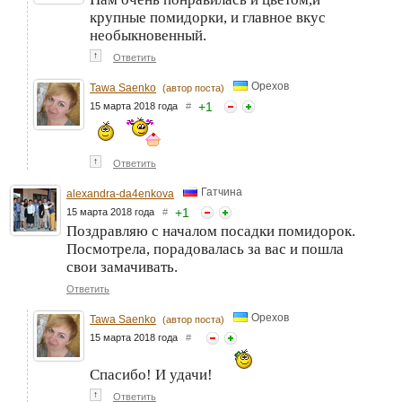
крупные помидорки, и главное вкус
необыкновенный.
↑
Ответить
Орехов
Tawa Saenko
(автор поста)
+
1
15 марта 2018 года
#
↑
Ответить
Гатчина
alexandra-da4enkova
+
1
15 марта 2018 года
#
Поздравляю с началом посадки помидорок.
Посмотрела, порадовалась за вас и пошла
свои замачивать.
Ответить
Орехов
Tawa Saenko
(автор поста)
15 марта 2018 года
#
Спасибо! И удачи!
↑
Ответить