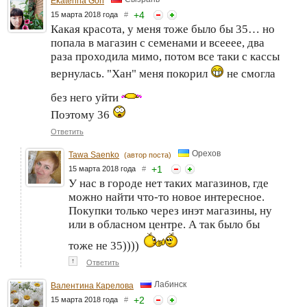
Ekaterina Gon
+
4
15 марта 2018 года
#
Какая красота, у меня тоже было бы 35… но
попала в магазин с семенами и всееее, два
раза проходила мимо, потом все таки с кассы
вернулась. "Хан" меня покорил
не смогла
без него уйти
Поэтому 36
Ответить
Орехов
Tawa Saenko
(автор поста)
+
1
15 марта 2018 года
#
У нас в городе нет таких магазинов, где
можно найти что-то новое интересное.
Покупки только через инэт магазины, ну
или в обласном центре. А так было бы
тоже не 35))))
↑
Ответить
Лабинск
Валентина Карелова
+
2
15 марта 2018 года
#