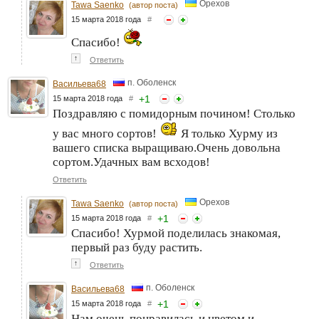
Орехов
Tawa Saenko
(автор поста)
15 марта 2018 года
#
Спасибо!
↑
Ответить
п. Оболенск
Васильева68
+
1
15 марта 2018 года
#
Поздравляю с помидорным почином! Столько
у вас много сортов!
Я только Хурму из
вашего списка выращиваю.Очень довольна
сортом.Удачных вам всходов!
Ответить
Орехов
Tawa Saenko
(автор поста)
+
1
15 марта 2018 года
#
Спасибо! Хурмой поделилась знакомая,
первый раз буду растить.
↑
Ответить
п. Оболенск
Васильева68
+
1
15 марта 2018 года
#
Нам очень понравилась и цветом,и