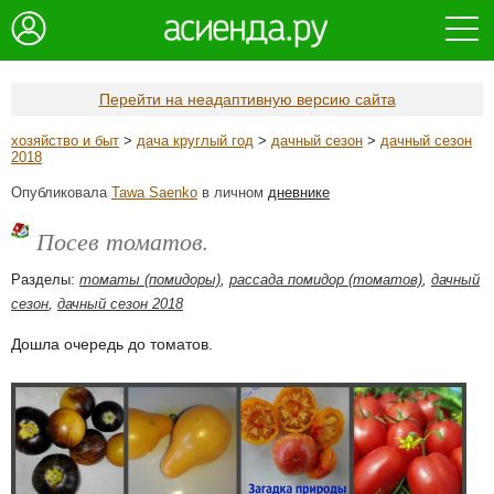
Перейти на неадаптивную версию сайта
хозяйство и быт
>
дача круглый год
>
дачный сезон
>
дачный сезон
2018
Опубликовала
Tawa Saenko
в личном
дневнике
Посев томатов.
Разделы:
томаты (помидоры)
,
рассада помидор (томатов)
,
дачный
сезон
,
дачный сезон 2018
Дошла очередь до томатов.