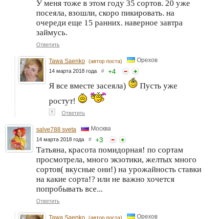
У меня тоже в этом году 35 сортов. 20 уже
посеяла, взошли, скоро пикировать. на
очереди еще 15 ранних. наверное завтра
займусь.
Ответить
Орехов
Tawa Saenko
(автор поста)
+
4
14 марта 2018 года
#
Я все вместе засеяла)
Пусть уже
ростут!
↑
Ответить
Москва
salve788 sveta
+
3
14 марта 2018 года
#
Татьяна, красота помидорная! по сортам
просмотрела, много экзотики, желтых много
сортов( вкусные они!) на урожайность ставки
на какие сорта!? или не важно хочется
попробывать все...
Ответить
Орехов
Tawa Saenko
(автор поста)