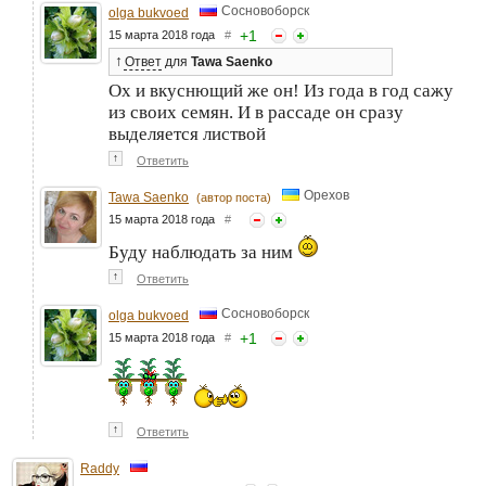
Сосновоборск
olga bukvoed
+
1
15 марта 2018 года
#
↑
Ответ
для
Tawa Saenko
Ох и вкуснющий же он! Из года в год сажу
из своих семян. И в рассаде он сразу
выделяется листвой
↑
Ответить
Орехов
Tawa Saenko
(автор поста)
15 марта 2018 года
#
Буду наблюдать за ним
↑
Ответить
Сосновоборск
olga bukvoed
+
1
15 марта 2018 года
#
↑
Ответить
Raddy