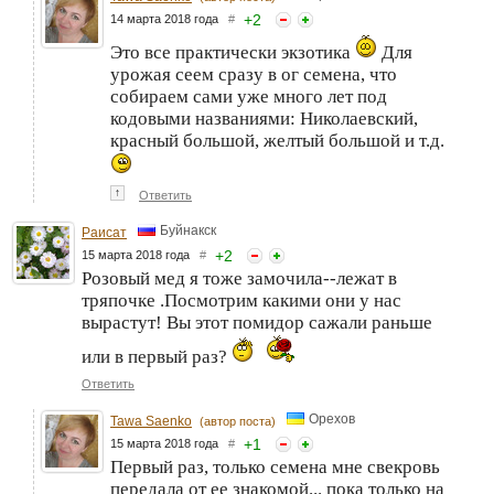
+
2
14 марта 2018 года
#
Это все практически экзотика
Для
урожая сеем сразу в ог семена, что
собираем сами уже много лет под
кодовыми названиями: Николаевский,
красный большой, желтый большой и т.д.
↑
Ответить
Буйнакск
Раисат
+
2
15 марта 2018 года
#
Розовый мед я тоже замочила--лежат в
тряпочке .Посмотрим какими они у нас
вырастут! Вы этот помидор сажали раньше
или в первый раз?
Ответить
Орехов
Tawa Saenko
(автор поста)
+
1
15 марта 2018 года
#
Первый раз, только семена мне свекровь
передала от ее знакомой... пока только на