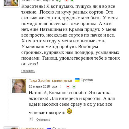
+
3
Красотень! Я вот думаю, пущусь ли я во все
тяжкие...Посею ли кучу разных сортов. Это
сколько же сортов, трудов стало быть. У меня
помидорная посевная тоже прошла. А хотя
нет, еще Наташины из Крыма придут. У меня
все просто, несколько сортов по пачке и все.
Хотя в этом году у меня и опытные есть
Уралинкин метод пробую. Вообщем
стройных, кудрявых нам помидор, усыпанных
плодами. Танюш, удовлетворения тебе в твоих
опытах!
Ответить
Орехов
Tawa Saenko
(автор поста)
15 марта 2018 года
#
Наташа!, Большое спасибо! Это ж так...
экзотика! Для интереса и красоты! А для
еды и засолки сеем сразу в ог, у нас все
успевает вызреть
↑
Ответить
Сызрань