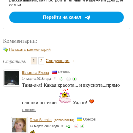
рассказываем, как построить тёплый и надёжный дом для
семьи.
Перейти на канал
Комментарии:
Написать комментарий
→
Страницы:
Следующая
1
2
Рязань
Шлыкова Елена
+
3
14 марта 2018 года
#
Таня-я-я! Какая красота... и вкуснота...прямо
слюнки потекли
Удачи!
Ответить
Орехов
Tawa Saenko
(автор поста)
+
2
14 марта 2018 года
#