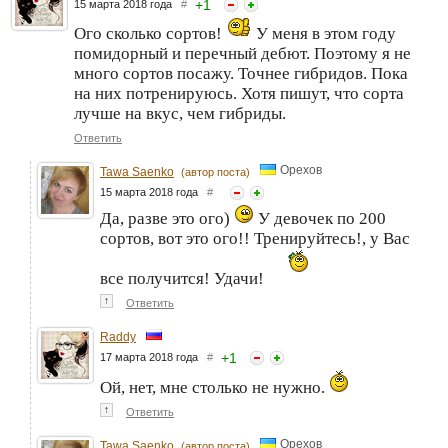
+
1
15 марта 2018 года
#
Ого сколько сортов!
У меня в этом году
помидорный и перечный дебют. Поэтому я не
много сортов посажу. Точнее гибридов. Пока
на них потренируюсь. Хотя пишут, что сорта
лучше на вкус, чем гибриды.
Ответить
Орехов
Tawa Saenko
(автор поста)
15 марта 2018 года
#
Да, разве это ого)
У девочек по 200
сортов, вот это ого!! Тренируйтесь!, у Вас
все получится! Удачи!
↑
Ответить
Raddy
+
1
17 марта 2018 года
#
Ой, нет, мне столько не нужно.
↑
Ответить
Орехов
Tawa Saenko
(автор поста)