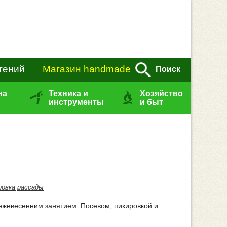
тений
Магазин handmade
Поиск
на
Техника и
Хозяйство
инструменты
и быт
ровка рассады
ежевесенним занятием. Посевом, пикировкой и