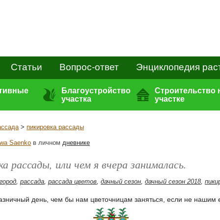
Статьи
Вопрос-ответ
Энциклопедия рас
ативные
Благоустройство
Строительство 
участка
участке
ассада
>
пикировка рассады
wa Saenko
в личном
дневнике
а рассады, или чем я вчера занималась.
огород
,
рассада
,
рассада цветов
,
дачный сезон
,
дачный сезон 2018
,
пики
азничный день, чем бы нам цветочницам заняться, если не нашим 