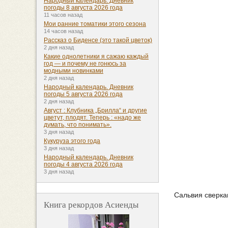
Народный календарь. Дневник
погоды 8 августа 2026 года
11 часов назад
Мои ранние томатики этого сезона
14 часов назад
Рассказ о Биденсе (это такой цветок)
2 дня назад
Какие однолетники я сажаю каждый
год — и почему не гонюсь за
модными новинками
2 дня назад
Народный календарь. Дневник
погоды 5 августа 2026 года
2 дня назад
Август : Клубника „Брилла“ и другие
цветут, плодят. Теперь : «надо же
думать, что понимать».
3 дня назад
Кукуруза этого года
3 дня назад
Народный календарь. Дневник
погоды 4 августа 2026 года
3 дня назад
Сальвия сверка
Книга рекордов Асиенды