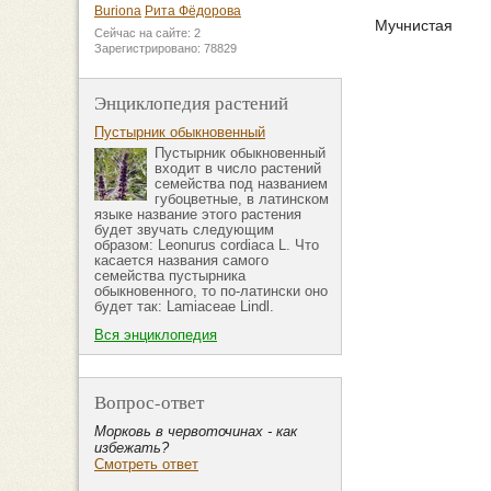
Buriona
Рита Фёдорова
Мучнистая
Сейчас на сайте: 2
Зарегистрировано: 78829
Энциклопедия растений
Пустырник обыкновенный
Пустырник обыкновенный
входит в число растений
семейства под названием
губоцветные, в латинском
языке название этого растения
будет звучать следующим
образом: Leonurus cordiaca L. Что
касается названия самого
семейства пустырника
обыкновенного, то по-латински оно
будет так: Lamiaceae Lindl.
Вся энциклопедия
Вопрос-ответ
Морковь в червоточинах - как
избежать?
Смотреть ответ