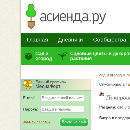
Главная
Дневники
Сообщества
Сад и
Садовые цветы и декор
огород
растения
сад и огород
>
р
Единый профиль
Опубликовала
Ta
МедиаФорт
Пикировк
E-mail:
Разделы:
сад и 
Пароль:
Вчера в предпр
Забыли пароль?