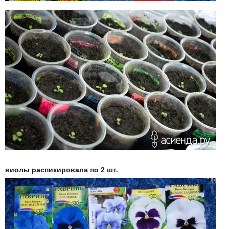
виолы
распикировала по 2 шт.