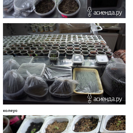
колеус