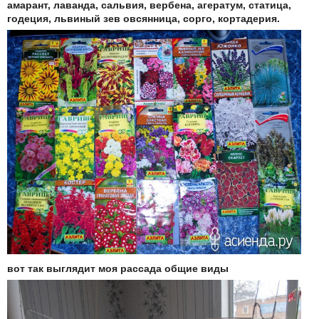
амарант, лаванда, сальвия, вербена, агератум, статица,
годеция, львиный зев овсянница, сорго, кортадерия.
вот так выглядит моя рассада общие виды