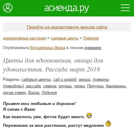
Перейти на неадаптивную версию сайта
декоративные растения
>
садовые цветы
>
Лобелия
Опубликовала
Волшебница Ирина
в личном
дневнике
Цветы для вдохновения, овощи для
удовольствия. Рассада март 2018
Разделы:
садовые цветы
,
сад и огород
,
овощи
,
томаты
(помидоры)
,
рассада
,
семена
,
огурцы
,
перец
,
Петунии
,
баклажаны
,
посев семян
,
Виола
,
Лобелия
Привет мои любимые и дорогие!
Я снова с Вами
Как повелось уже, фоток будет много.
Переживаю за мои растюшки, растут медленно