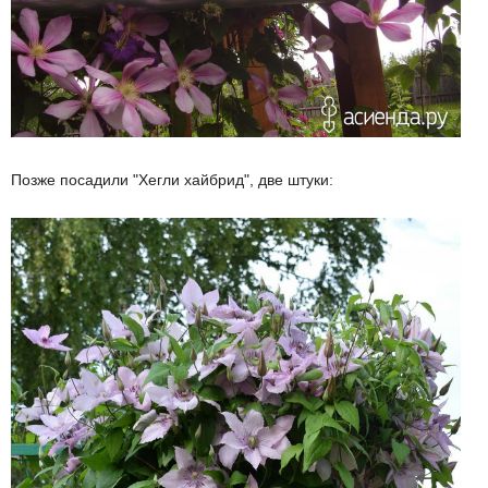
Позже посадили "Хегли хайбрид", две штуки: