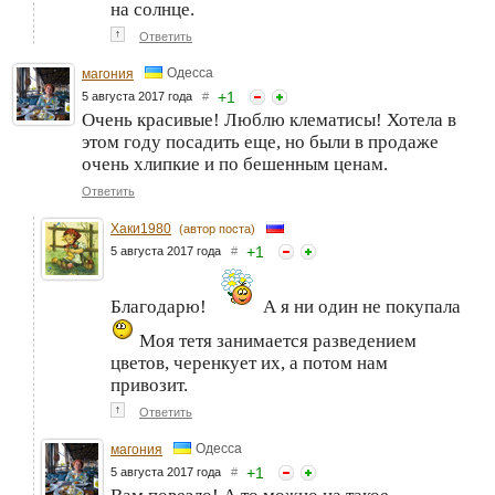
на солнце.
↑
Ответить
Одесса
магония
+
1
5 августа 2017 года
#
Очень красивые! Люблю клематисы! Хотела в
этом году посадить еще, но были в продаже
очень хлипкие и по бешенным ценам.
Ответить
Хаки1980
(автор поста)
+
1
5 августа 2017 года
#
Благодарю!
А я ни один не покупала
Моя тетя занимается разведением
цветов, черенкует их, а потом нам
привозит.
↑
Ответить
Одесса
магония
+
1
5 августа 2017 года
#