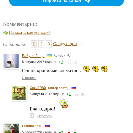
Перейти на канал
Комментарии:
Написать комментарий
→
Страницы:
Следующая
1
2
3
Кривой Рог
Бабуля Люда
+
2
5 августа 2017 года
#
Очень красивые клематисы
Ответить
Хаки1980
(автор поста)
+
1
5 августа 2017 года
#
Благодарю!
↑
Ответить
Галина2710
+
2
5 августа 2017 года
#