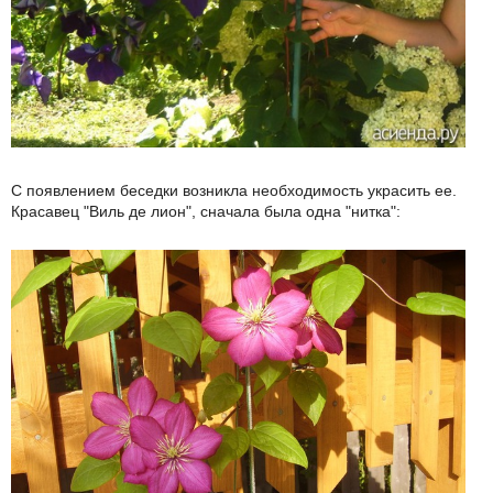
С появлением беседки возникла необходимость украсить ее.
Красавец "Виль де лион", сначала была одна "нитка":