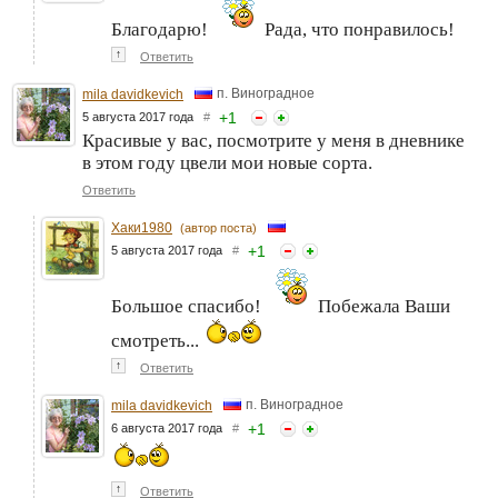
Благодарю!
Рада, что понравилось!
↑
Ответить
п. Виноградное
mila davidkevich
+
1
5 августа 2017 года
#
Красивые у вас, посмотрите у меня в дневнике
в этом году цвели мои новые сорта.
Ответить
Хаки1980
(автор поста)
+
1
5 августа 2017 года
#
Большое спасибо!
Побежала Ваши
смотреть...
↑
Ответить
п. Виноградное
mila davidkevich
+
1
6 августа 2017 года
#
↑
Ответить