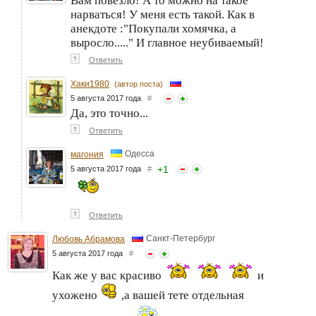
Вам повезло! А то можно на такое
нарваться! У меня есть такой. Как в
анекдоте :"Покупали хомячка, а
выросло....." И главное неубиваемый!
↑
Ответить
Хаки1980
(автор поста)
5 августа 2017 года
#
Да, это точно...
↑
Ответить
Одесса
магония
+
1
5 августа 2017 года
#
↑
Ответить
Санкт-Петербург
Любовь Абрамова
5 августа 2017 года
#
Как же у вас красиво
и
ухожено
,а вашей тете отдельная