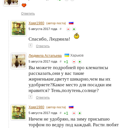
Ответить
Хаки1980
(автор поста)
5 августа 2017 года
#
Спасибо, Людмила!
↑
Ответить
Харьков
Людмила Астапьева
+
1
5 августа 2017 года
#
Вы можете подробней про клематисы
рассказать,они у вас такие
жирненькие,цветут шикарно,чем вы их
удобряете?Какое место для посадки им
нравится? Тень,полутень,солнце?
↑
Ответить
Хаки1980
(автор поста)
+
1
5 августа 2017 года
#
Ничем не удобряю, на зиму присыпаю
торфом по ведру под каждый. Расти любят