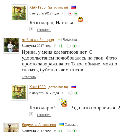
Хаки1980
(автор поста)
5 августа 2017 года
#
Благодарю, Наталья!
↑
Ответить
Ларнака
люблю свой огород
+
1
5 августа 2017 года
#
Ирина, у меня клематисов нет. С
удовольствием полюбовалась на твои. Фото
просто завораживают. Такое обилие, можно
сказать, буйство клематисов!
Ответить
Хаки1980
(автор поста)
5 августа 2017 года
#
Благодарю!
Рада, что понравилось!
↑
Ответить
Харьков
Людмила Астапьева
+
1
5 августа 2017 года
#