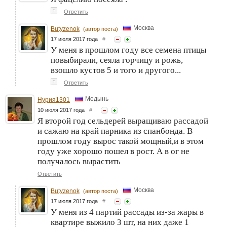
↑
Ответить
Москва
Butyzenok
(автор поста)
17 июля 2017 года
#
У меня в прошлом году все семена птицы
повыбирали, сеяла горчицу и рожь,
взошло кустов 5 и того и другого...
↑
Ответить
Медынь
Нурия1301
10 июля 2017 года
#
Я второй год сельдерей выращиваю рассадой
и сажаю на край парника из спанбонда. В
прошлом году вырос такой мощный,и в этом
году уже хорошо пошел в рост. А в ог не
получалось вырастить
Ответить
Москва
Butyzenok
(автор поста)
17 июля 2017 года
#
У меня из 4 партий рассады из-за жары в
квартире выжило 3 шт, на них даже 1