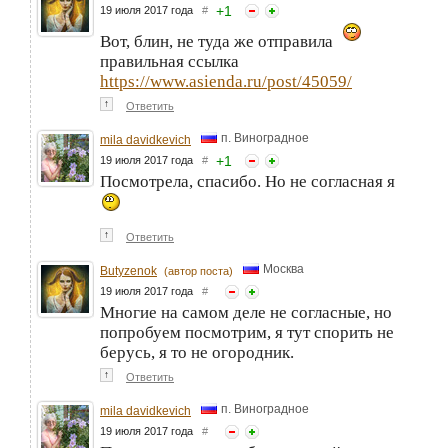
+
1
19 июля 2017 года
#
Вот, блин, не туда же отправила
правильная ссылка
https://www.asienda.ru/post/45059/
↑
Ответить
п. Виноградное
mila davidkevich
+
1
19 июля 2017 года
#
Посмотрела, спасибо. Но не согласная я
↑
Ответить
Москва
Butyzenok
(автор поста)
19 июля 2017 года
#
Многие на самом деле не согласные, но
попробуем посмотрим, я тут спорить не
берусь, я то не огородник.
↑
Ответить
п. Виноградное
mila davidkevich
19 июля 2017 года
#