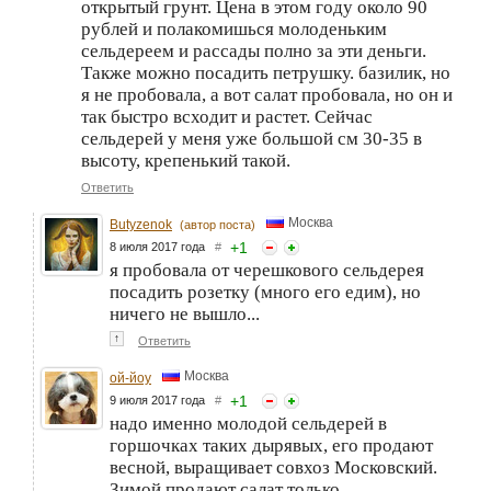
открытый грунт. Цена в этом году около 90
рублей и полакомишься молоденьким
сельдереем и рассады полно за эти деньги.
Также можно посадить петрушку. базилик, но
я не пробовала, а вот салат пробовала, но он и
так быстро всходит и растет. Сейчас
сельдерей у меня уже большой см 30-35 в
высоту, крепенький такой.
Ответить
Москва
Butyzenok
(автор поста)
+
1
8 июля 2017 года
#
я пробовала от черешкового сельдерея
посадить розетку (много его едим), но
ничего не вышло...
↑
Ответить
Москва
ой-йоу
+
1
9 июля 2017 года
#
надо именно молодой сельдерей в
горшочках таких дырявых, его продают
весной, выращивает совхоз Московский.
Зимой продают салат только.