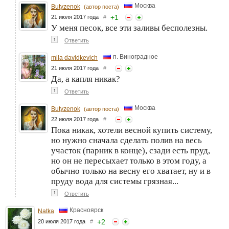
Москва
Butyzenok
(автор поста)
+
1
21 июля 2017 года
#
У меня песок, все эти заливы бесполезны.
↑
Ответить
п. Виноградное
mila davidkevich
21 июля 2017 года
#
Да, а капля никак?
↑
Ответить
Москва
Butyzenok
(автор поста)
22 июля 2017 года
#
Пока никак, хотели весной купить систему,
но нужно сначала сделать полив на весь
участок (парник в конце), сзади есть пруд,
но он не пересыхает только в этом году, а
обычно только на весну его хватает, ну и в
пруду вода для системы грязная...
↑
Ответить
Красноярск
Natka
+
2
20 июля 2017 года
#