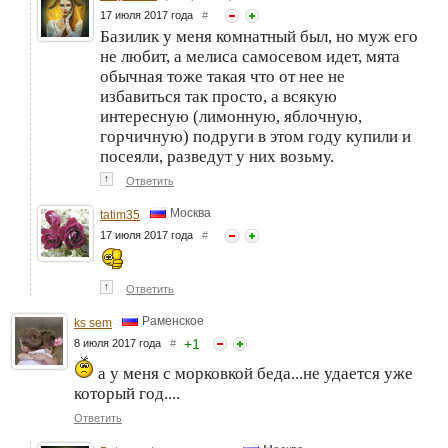
17 июля 2017 года
#
Базилик у меня комнатный был, но муж его
не любит, а мелиса самосевом идет, мята
обычная тоже такая что от нее не
избавиться так просто, а всякую
интересную (лимонную, яблочную,
горчичную) подруги в этом году купили и
посеяли, разведут у них возьму.
↑
Ответить
Москва
tatim35
17 июля 2017 года
#
↑
Ответить
Раменское
ks sem
+
1
8 июля 2017 года
#
а у меня с морковкой беда...не удается уже
который год....
Ответить