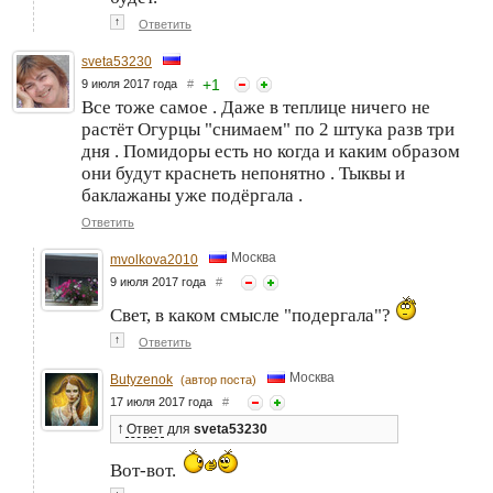
↑
Ответить
sveta53230
+
1
9 июля 2017 года
#
Все тоже самое . Даже в теплице ничего не
растёт Огурцы "снимаем" по 2 штука разв три
дня . Помидоры есть но когда и каким образом
они будут краснеть непонятно . Тыквы и
баклажаны уже подёргала .
Ответить
Москва
mvolkova2010
9 июля 2017 года
#
Свет, в каком смысле "подергала"?
↑
Ответить
Москва
Butyzenok
(автор поста)
17 июля 2017 года
#
↑
Ответ
для
sveta53230
Вот-вот.