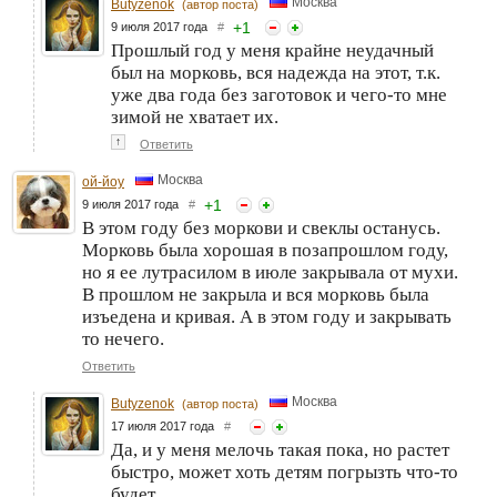
Москва
Butyzenok
(автор поста)
+
1
9 июля 2017 года
#
Прошлый год у меня крайне неудачный
был на морковь, вся надежда на этот, т.к.
уже два года без заготовок и чего-то мне
зимой не хватает их.
↑
Ответить
Москва
ой-йоу
+
1
9 июля 2017 года
#
В этом году без моркови и свеклы останусь.
Морковь была хорошая в позапрошлом году,
но я ее лутрасилом в июле закрывала от мухи.
В прошлом не закрыла и вся морковь была
изъедена и кривая. А в этом году и закрывать
то нечего.
Ответить
Москва
Butyzenok
(автор поста)
17 июля 2017 года
#
Да, и у меня мелочь такая пока, но растет
быстро, может хоть детям погрызть что-то
будет.