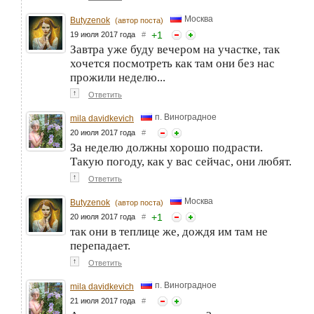
Москва
Butyzenok
(автор поста)
+
1
19 июля 2017 года
#
Завтра уже буду вечером на участке, так
хочется посмотреть как там они без нас
прожили неделю...
↑
Ответить
п. Виноградное
mila davidkevich
20 июля 2017 года
#
За неделю должны хорошо подрасти.
Такую погоду, как у вас сейчас, они любят.
↑
Ответить
Москва
Butyzenok
(автор поста)
+
1
20 июля 2017 года
#
так они в теплице же, дождя им там не
перепадает.
↑
Ответить
п. Виноградное
mila davidkevich
21 июля 2017 года
#