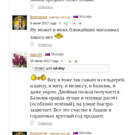
↑
Ответить
Москва
Butyzenok
(автор поста)
+
1
9 июля 2017 года
#
Ну может в моих ближайших магазинах
такого нет
↑
Ответить
Москва
tatim35
10 июля 2017 года
#
↑
Ответ
для
ой-йоу
Вот, я тоже так сажаю и сельдерей,
и кинзу, и мяту, и мелиссу, и базилик, и
даже укроп. Двойная польза получается.
Базилик правда лучше в теплице растёт
(особенно зелёный), на улице быстро
зацветает. Все это счастье в Ашане в
горшочках круглый год продают.
↑
Ответить
Москва
Butyzenok
(автор поста)