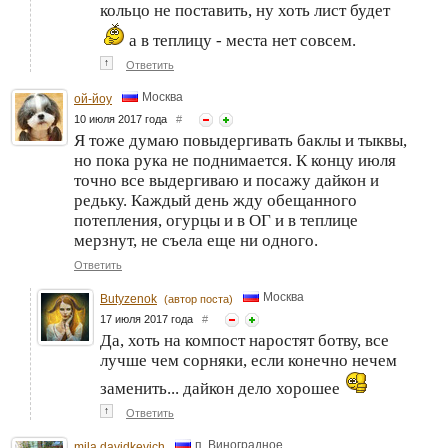
кольцо не поставить, ну хоть лист будет
а в теплицу - места нет совсем.
↑
Ответить
Москва
ой-йоу
10 июля 2017 года
#
Я тоже думаю повыдергивать баклы и тыквы,
но пока рука не поднимается. К концу июля
точно все выдергиваю и посажу дайкон и
редьку. Каждый день жду обещанного
потепления, огурцы и в ОГ и в теплице
мерзнут, не съела еще ни одного.
Ответить
Москва
Butyzenok
(автор поста)
17 июля 2017 года
#
Да, хоть на компост наростят ботву, все
лучше чем сорняки, если конечно нечем
заменить... дайкон дело хорошее
↑
Ответить
п. Виноградное
mila davidkevich