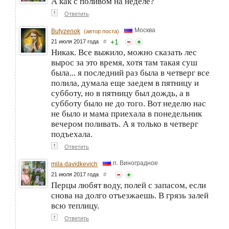
А как с поливом на неделе?
↑
Ответить
Москва
Butyzenok
(автор поста)
+
1
21 июля 2017 года
#
Никак. Все выжило, можно сказать лес
вырос за это время, хотя там такая суш
была... я последний раз была в четверг все
полила, думала еще заедем в пятницу и
субботу, но в пятницу был дождь, а в
субботу было не до того. Вот неделю нас
не было и мама приехала в понедельник
вечером поливать. А я только в четверг
подъехала.
↑
Ответить
п. Виноградное
mila davidkevich
21 июля 2017 года
#
Перцы любят воду, полей с запасом, если
снова на долго отъезжаешь. В грязь залей
всю теплицу.
↑
Ответить