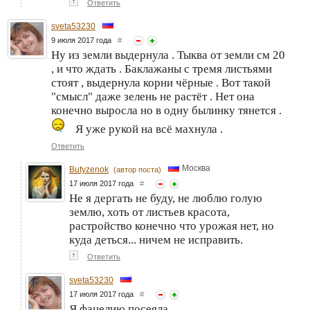
↑
Ответить
sveta53230
9 июля 2017 года
#
Ну из земли выдернула . Тыква от земли см 20
, и что ждать . Баклажаны с тремя листьями
стоят , выдернула корни чёрные . Вот такой
"смысл" даже зелень не растёт . Нет она
конечно выросла но в одну былинку тянется .
Я уже рукой на всё махнула .
Ответить
Москва
Butyzenok
(автор поста)
17 июля 2017 года
#
Не я дергать не буду, не люблю голую
землю, хоть от листьев красота,
растройство конечно что урожая нет, но
куда деться... ничем не исправить.
↑
Ответить
sveta53230
17 июля 2017 года
#
Я фацелию посеяла .