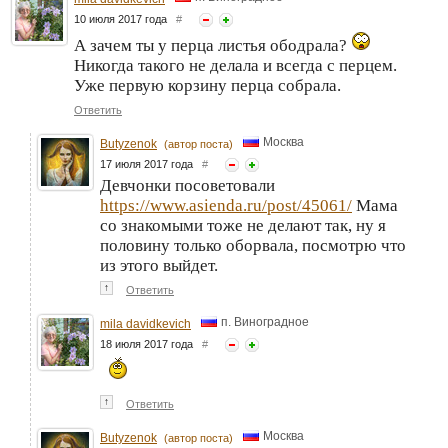
10 июля 2017 года
#
А зачем ты у перца листья ободрала?
Никогда такого не делала и всегда с перцем.
Уже первую корзину перца собрала.
Ответить
Москва
Butyzenok
(автор поста)
17 июля 2017 года
#
Девчонки посоветовали
https://www.asienda.ru/post/45061/
Мама
со знакомыми тоже не делают так, ну я
половину только оборвала, посмотрю что
из этого выйдет.
↑
Ответить
п. Виноградное
mila davidkevich
18 июля 2017 года
#
↑
Ответить
Москва
Butyzenok
(автор поста)