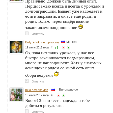
Правильно, должен быть личный опыт.
Перцы сажаю всегда и всегда с урожаем и
долгоиграющим. Бывает уже надоедает и
есть и закрывать, а он всё ещё родит и
родит. Только через выдёргивание
заканчиваем плодоношение
↑
Ответить
Москва
Butyzenok
(автор поста)
+
1
19 июля 2017 года
#
Ох,пока нет таких урожаев, у нас все
быстро заканчивается подмерзанием,
много не наплодоносит. Хотя у знакомых
асиендочек рядом со мной есть опыт
сбора ведрами
↑
Ответить
п. Виноградное
mila davidkevich
19 июля 2017 года
#
Вооот! Значит есть надежда и тебе
добиться результата.
↑
Ответить