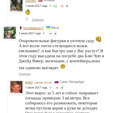
Резекне
161060
+
1
7 июля 2017 года
#
↑
Ответить
Мена
rezniktatana17
7 июля 2017 года
#
Очаровательные фигурки в уютном саду
А вот возле енота-стелющиеся можж
евельники?, и как быстро они у Вас растут? В
этом году высадила на погребе два Блю Чип и
Джейд Ривер, маленькие, с контейнера,пока
так одиноко выглядят
Ответить
Санкт-Петербург
km62
(автор поста)
7 июля 2017 года
#
Этот вырос за 5 лет и сейчас покрывает
площадь примерно 3 кв.метра. Все
собираюсь его размножить, некоторые
ветки пустили корни а руки не доходят.