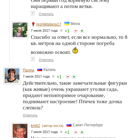
Они первый год корневую систему
наращивают а потом ветки.
↑
Ответить
Мена
rezniktatana17
+
1
7 июля 2017 года
#
Спасибо за ответ, если все нормально, то 8
кв. метров на одной стороне погреба
возможно освоят.
↑
Ответить
Казань
Палла
+
1
7 июля 2017 года
#
Действительно, такие замечательные фигурки
(как живые) очень украшают уголки сада,
придают неповторимое очарование,
поднимают настроение! Птичек тоже дочка
слепила?
Ответить
Санкт-Петербург
km62
(автор поста)
+
1
7 июля 2017 года
#