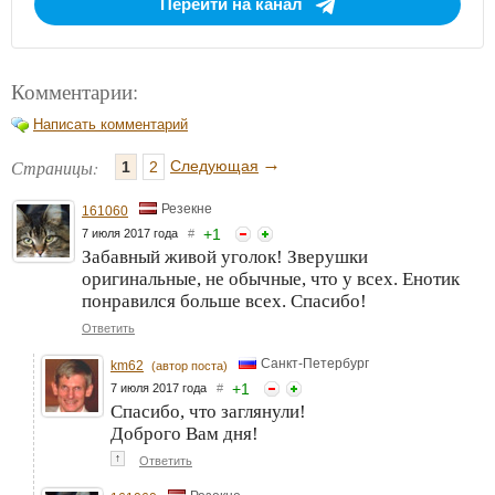
Перейти на канал
Комментарии:
Написать комментарий
→
Страницы:
Следующая
1
2
Резекне
161060
+
1
7 июля 2017 года
#
Забавный живой уголок! Зверушки
оригинальные, не обычные, что у всех. Енотик
понравился больше всех. Спасибо!
Ответить
Санкт-Петербург
km62
(автор поста)
+
1
7 июля 2017 года
#
Спасибо, что заглянули!
Доброго Вам дня!
↑
Ответить