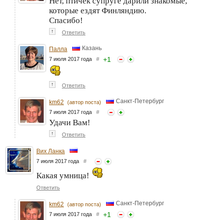
Нет, птичек супруге дарили знакомые,
которые ездят Финляндию.
Спасибо!
↑
Ответить
Казань
Палла
+
1
7 июля 2017 года
#
↑
Ответить
Санкт-Петербург
km62
(автор поста)
7 июля 2017 года
#
Удачи Вам!
↑
Ответить
Вих Ланка
7 июля 2017 года
#
Какая умница!
Ответить
Санкт-Петербург
km62
(автор поста)
+
1
7 июля 2017 года
#