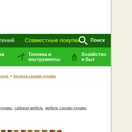
тений
Совместные покупки
Поиск
на
Техника и
Хозяйство
инструменты
и быт
седок
>
беседка своими руками
руками
,
садовая мебель
,
мебель своими руками
,