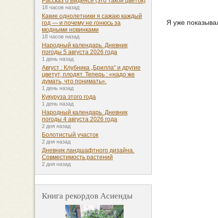
Рассказ о Биденсе (это такой цветок)
18 часов назад
Какие однолетники я сажаю каждый
Я уже показывал
год — и почему не гонюсь за
модными новинками
18 часов назад
Народный календарь. Дневник
погоды 5 августа 2026 года
1 день назад
Август : Клубника „Брилла“ и другие
цветут, плодят. Теперь : «надо же
думать, что понимать».
1 день назад
Кукуруза этого года
1 день назад
Народный календарь. Дневник
погоды 4 августа 2026 года
2 дня назад
Болотистый участок
2 дня назад
Дневник ландшафтного дизайна.
Совместимость растений
2 дня назад
Книга рекордов Асиенды