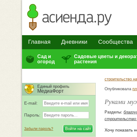
Главная
Дневники
Сообщества
Сад и
Садовые цветы и декор
огород
растения
строительство на
Единый профиль
Опубликовала
пл
МедиаФорт
Руками му
E-mail:
Разделы:
благоу
Пароль:
строительство 
Забыли пароль?
Хочу показать 