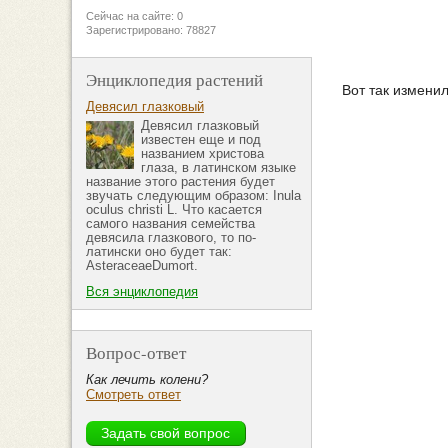
Сейчас на сайте: 0
Зарегистрировано: 78827
Энциклопедия растений
Вот так измени
Девясил глазковый
Девясил глазковый
известен еще и под
названием христова
глаза, в латинском языке
название этого растения будет
звучать следующим образом: Inula
oculus christi L. Что касается
самого названия семейства
девясила глазкового, то по-
латински оно будет так:
AsteraceaeDumort.
Вся энциклопедия
Вопрос-ответ
Как лечить колени?
Смотреть ответ