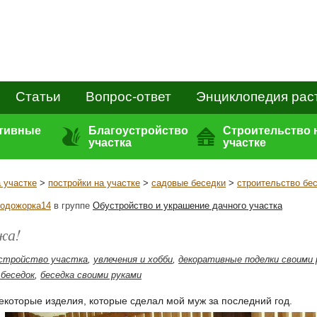
Статьи
Вопрос-ответ
Энциклопедия рас
ативные
Благоустройство
Строительство 
участка
участке
 участке
>
постройки на участке
>
садовые беседки
>
строительство бе
одожорка14
в группе
Обустройство и украшение дачного участка
жа!
стройство участка
,
увлечения и хобби
,
декоративные поделки своими 
беседок
,
беседка своими руками
некоторые изделия, которые сделал мой муж за последний год.