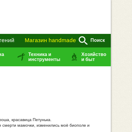
тений
Магазин handmade
Поиск
на
Техника и
Хозяйство
инструменты
и быт
роша, красавица Петунька.
сле смерти мамочки, изменились моё биополе и