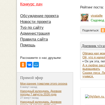
Конкурс дач
Рейтинг поста
vivatalle
Обсуждение проекта
Садовод 
Новости проекта
Тур по сайту
Поделиться:
Администрация
Правила сайта
Дневник vivat
Помощь
Облака над мои
Ой, что я наде
Расскажите о нас друзьям:
• Ох уж эта, пет
А я люблю расс
выращивать
Сказки леса. Л
учимся.
Прямой эфир
Мои ранние томатики этого сезона
6 минут назад
Народный календарь. Дневник
погоды 7 августа 2026 года
27 минут назад
Народный календарь. Дневник