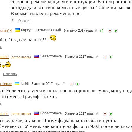
согласно рекомендациям и инструкции. В этом растворе
всходы да и все свои комнатные цветы. Таблетки раство
В комментах есть рекомендация.
↑
Ответить
Корсунь-Шевченковский
+
1
орка14
5 апреля 2017 года
#
бо, Оля, все нашла!!!!
ь
Севастополь
atalle
5 апреля 2017 года
#
(автор поста)
Ответить
Киев
 Чепак
5 апреля 2017 года
#
а! Если что, у меня взошла очень хорошо петунья, могу поде
-то смесь, Триумф кажется.
ь
Севастополь
atalle
5 апреля 2017 года
#
(автор поста)
т ведь как, а у меня Триумф два пакета сеяла и пусто.
меняемся. У меня, как видите на фото от 9.03 посев неплохо