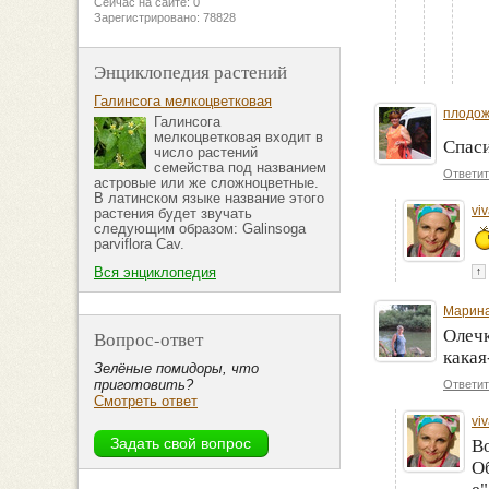
Сейчас на сайте: 0
Зарегистрировано: 78828
Энциклопедия растений
Галинсога мелкоцветковая
плодож
Галинсога
мелкоцветковая входит в
Спаси
число растений
семейства под названием
Ответит
астровые или же сложноцветные.
В латинском языке название этого
viv
растения будет звучать
следующим образом: Galinsoga
parviflora Cav.
Вся энциклопедия
↑
Марина
Олечк
Вопрос-ответ
какая
Зелёные помидоры, что
приготовить?
Ответит
Смотреть ответ
viv
Во
Об