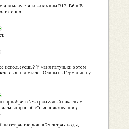
 для меня стали витамины В12, В6 и В1.
достаточно
т.
 ее используешь? У меня петуньки в этом
чата свои прислали.. Олины из Германии ну
еты приобрела 2х- граммовый пакетик с
дала вопрос об е"е использовании у
в
й пакет растворили в 2х литрах воды,