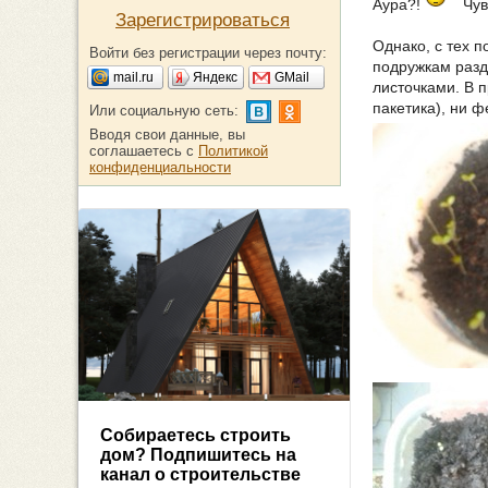
Аура?!
Чув
Зарегистрироваться
Однако, с тех 
Войти без регистрации через почту:
подружкам разд
mail.ru
Яндекс
GMail
листочками. В п
пакетика), ни ф
Или социальную сеть:
Вводя свои данные, вы
соглашаетесь с
Политикой
конфиденциальности
Собираетесь строить
дом? Подпишитесь на
канал о строительстве