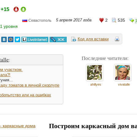
+15
:
5 апреля 2017 года
2
535
Севастополь
1 уровня
Код для вставки
Последние читатели:
alle
:
м участком.
лала?!
уния...
ahillyes
vivatalle
аду томатов в яичной скорлупе
юбопытство или на ошибках
Построим каркасный дом в