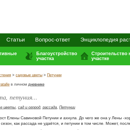
Статьи
Вопрос-ответ
Энциклопедия рас
ативные
Благоустройство
Строительство 
участка
участке
стения
>
садовые цветы
>
Петунии
vatalle
в личном
дневнике
а, петуния...
ые цветы
,
сад и огород
,
рассада
,
Петунии
ост Елены Савиновой Петунии и ахнула. До чего же она у Лены -хо
сезон, как рассада не удаётся, и петунии в том числе. Может, по