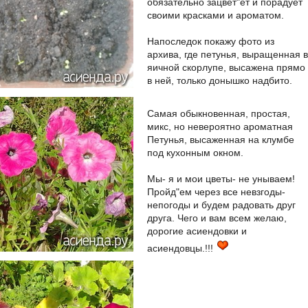
обязательно зацвет"ет и порадует
своими красками и ароматом.
Напоследок покажу фото из
архива, где петунья, выращенная в
яичной скорлупе, высажена прямо
в ней, только донышко надбито.
Самая обыкновенная, простая,
микс, но невероятно ароматная
Петунья, высаженная на клумбе
под кухонным окном.
Мы- я и мои цветы- не унываем!
Пройд"ем через все невзгоды-
непогоды и будем радовать друг
друга. Чего и вам всем желаю,
дорогие асиендовки и
асиендовцы.!!!