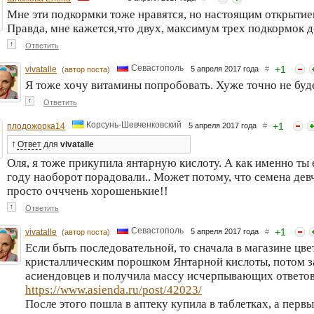
Мне эти подкормки тоже нравятся, но настоящим открытием
Правда, мне кажется,что двух, максимум трех подкормок 
↑
Ответить
Севастополь
+
1
vivatalle
5 апреля 2017 года
#
(автор поста)
Я тоже хочу витамины попробовать. Хуже точно не буде
↑
Ответить
Корсунь-Шевченковский
+
1
плодожорка14
5 апреля 2017 года
#
↑
Ответ
для
vivatalle
Оля, я тоже прикупила янтарную кислоту. А как именно ты
году наоборот порадовали.. Может потому, что семена дев
просто очччень хорошенькие!!
↑
Ответить
Севастополь
+
1
vivatalle
5 апреля 2017 года
#
(автор поста)
Если быть последовательной, то сначала в магазине цв
кристаллическим порошком Янтарной кислоты, потом за
асиендовцев и получила массу исчерпывающих ответо
https://www.asienda.ru/post/42023/
После этого пошла в аптеку купила в таблетках, а первы