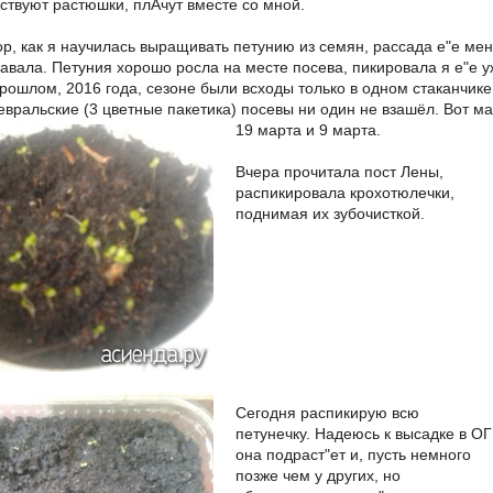
ствуют растюшки, плАчут вместе со мной.
пор, как я научилась выращивать петунию из семян, рассада е"е ме
авала. Петуния хорошо росла на месте посева, пикировала я е"е у
рошлом, 2016 года, сезоне были всходы только в одном стаканчике,
евральские (3 цветные пакетика) посевы ни один не взашёл. Вот ма
19 марта и 9 марта.
Вчера прочитала пост Лены,
распикировала крохотюлечки,
поднимая их зубочисткой.
Сегодня распикирую всю
петунечку. Надеюсь к высадке в ОГ
она подраст"ет и, пусть немного
позже чем у других, но