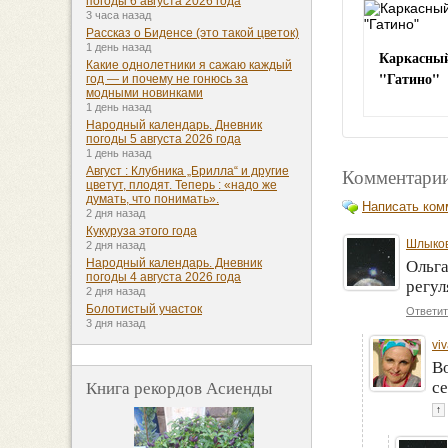
погоды 6 августа 2026 года
3 часа назад
Рассказ о Биденсе (это такой цветок)
1 день назад
Каркасный
Какие однолетники я сажаю каждый
"Гатино"
год — и почему не гонюсь за
модными новинками
1 день назад
Народный календарь. Дневник
погоды 5 августа 2026 года
1 день назад
Комментарии
Август : Клубника „Брилла“ и другие
цветут, плодят. Теперь : «надо же
думать, что понимать».
Написать ком
2 дня назад
Кукуруза этого года
Шлыков
2 дня назад
Народный календарь. Дневник
Ольга
погоды 4 августа 2026 года
регул
2 дня назад
Болотистый участок
Ответит
3 дня назад
viv
Во
Книга рекордов Асиенды
се
↑