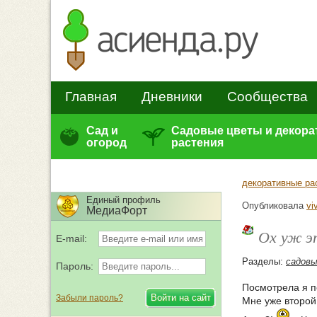
Главная
Дневники
Сообщества
Сад и
Садовые цветы и декор
огород
растения
декоративные ра
Единый профиль
Опубликовала
vi
МедиаФорт
Ох уж эт
E-mail:
Разделы:
садов
Пароль:
Посмотрела я п
Забыли пароль?
Мне уже второй 