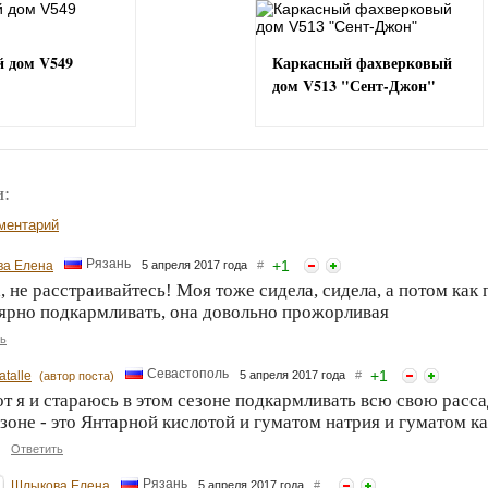
 дом V549
Каркасный фахверковый
дом V513 "Сент-Джон"
:
ментарий
Рязань
+
1
а Елена
5 апреля 2017 года
#
, не расстраивайтесь! Моя тоже сидела, сидела, а потом как
ярно подкармливать, она довольно прожорливая
ь
Севастополь
+
1
atalle
5 апреля 2017 года
#
(автор поста)
т я и стараюсь в этом сезоне подкармливать всю свою расса
зоне - это Янтарной кислотой и гуматом натрия и гуматом к
Ответить
Рязань
Шлыкова Елена
5 апреля 2017 года
#