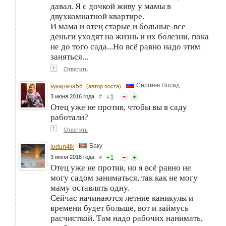
давал. Я с дочкой живу у мамы в
двухкомнатной квартире.
И мама и отец старые и больные-все
деньги уходят на жизнь и их болезни, пока
не до того сада...Но всё равно надо этим
заняться...
↑
Ответить
Сергиев Посад
кукарача56
(автор поста)
+
1
3 июня 2016 года
#
Отец уже не против, чтобы вы в саду
работали?
↑
Ответить
Баку
ludun4ik
+
1
3 июня 2016 года
#
Отец уже не против, но я всё равно не
могу садом заниматься, так как не могу
маму оставлять одну.
Сейчас начинаются летние каникулы и
времени будет больше, вот и займусь
расчисткой. Там надо рабочих нанимать,