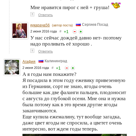
Мне нравится пирог с ней + груша!
↑
Ответить
Сергиев Посад
кукарача56
(автор поста)
+
1
2 июня 2016 года
#
У нас сейчас дождей давно нет- поэтому
надо проливать её хорошо .
↑
Ответить
Калининград
Агафия
+
1
2 июня 2016 года
#
А я годы нам покажите?
Я посадила в этом году ежевику привезенную
из Германии, сорт не знаю, ягоды очень
большие как две фаланги пальцев, плодоносит
с августа до глубокой осени. Мне она и нужна
была потому как в это время другие ягоды
заканчиваются.
Еще купила ежемалину, тут вообще загадка,
даже цвет ягоды не спросила, а цветет очень
интересно, вот ждем годы теперь.