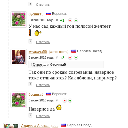
↑
Ответить
Воронеж
бусинка5
+
1
3 июня 2016 года
#
У нас сад каждый год полосой желтеет
↑
Ответить
Сергиев Посад
кукарача56
(автор поста)
+
3
3 июня 2016 года
#
↑
Ответ
для
бусинка5
Так они по срокам созревания, наверное
тоже отличаются? Как яблони, например?
↑
Ответить
Воронеж
бусинка5
3 июня 2016 года
#
Наверное да
↑
Ответить
Сергиев Посад
Людмила Александров