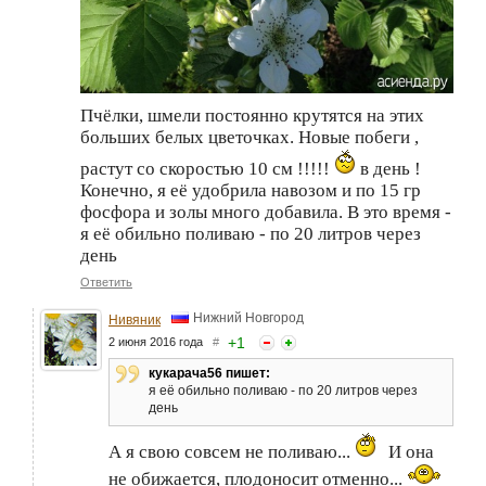
Пчёлки, шмели постоянно крутятся на этих
больших белых цветочках. Новые побеги ,
растут со скоростью 10 см !!!!!
в день !
Конечно, я её удобрила навозом и по 15 гр
фосфора и золы много добавила. В это время -
я её обильно поливаю - по 20 литров через
день
Ответить
Нижний Новгород
Нивяник
+
1
2 июня 2016 года
#
кукарача56 пишет:
я её обильно поливаю - по 20 литров через
день
А я свою совсем не поливаю...
И она
не обижается, плодоносит отменно...