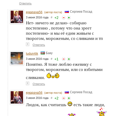
Ответить
Сергиев Посад
кукарача56
(автор поста)
+
2
3 июня 2016 года
#
Нет- ничего не делаю- собираю
постепенно , потому что она зреет
постепенно- и мы её едим живьем с
творогом, мороженым, со сливками и тп
↑
Ответить
Баку
ludun4ik
+
1
3 июня 2016 года
#
Понятно. Я тоже люблю ежевику с
творогом, мороженым, или со взбитыми
сливками.
↑
Ответить
Сергиев Посад
кукарача56
(автор поста)
+
2
3 июня 2016 года
#
Людок, как считаешь
есть такие люди,