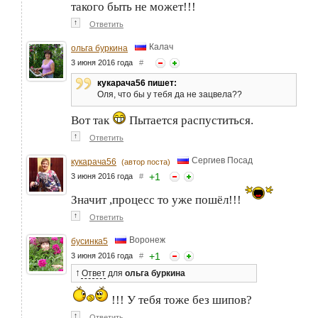
такого быть не может!!!
↑
Ответить
Калач
ольга буркина
3 июня 2016 года
#
кукарача56 пишет:
Оля, что бы у тебя да не зацвела??
Вот так
Пытается распуститься.
↑
Ответить
Сергиев Посад
кукарача56
(автор поста)
+
1
3 июня 2016 года
#
Значит ,процесс то уже пошёл!!!
↑
Ответить
Воронеж
бусинка5
+
1
3 июня 2016 года
#
↑
Ответ
для
ольга буркина
!!! У тебя тоже без шипов?
↑
Ответить