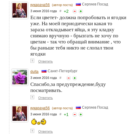
Сергиев Посад
кукарача56
(автор поста)
+
2
3 июня 2016 года
#
Если цветет- должна попробовать и ягодки
уже. На моей периодически какая то
зараза откладывает яйца, я эту кладку
снимаю вручную - брызгать не хочу по
цветам - так что обращай внимание , что
бы раньше тебя никто не слопал твои
ягодки
↑
Ответить
Санкт-Петербург
dulta
3 июня 2016 года
#
Спасибо,за предупреждение,буду
посматривать.
↑
Ответить
Сергиев Посад
кукарача56
(автор поста)
+
1
3 июня 2016 года
#
↑
Ответить