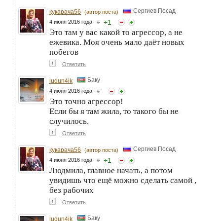
Сергиев Посад
кукарача56
(автор поста)
+
1
4 июня 2016 года
#
Это там у вас какой то агрессор, а не
ежевика. Моя очень мало даёт новых
побегов
↑
Ответить
Баку
ludun4ik
4 июня 2016 года
#
Это точно агрессор!
Если бы я там жила, то такого бы не
случилось.
↑
Ответить
Сергиев Посад
кукарача56
(автор поста)
+
1
4 июня 2016 года
#
Людмила, главное начать, а потом
увидишь что ещё можно сделать самой ,
без рабочих
↑
Ответить
Баку
ludun4ik