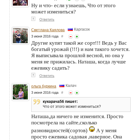
Ну и что- если узнаешь, Что от этого
может измениться?
↑
Ответить
Каргасок
Светлана Каялова
3 июня 2016 года
#
Другие купят такой же сорт!!! Ведь у Вас
богатый урожай (!!!) и нам такого хочется.
Я выписывала прошлой весной, но она у
меня не прижилась. Наташа, когда лучше
ежевику садить?
↑
Ответить
Калач
ольга буркина
3 июня 2016 года
#
кукарача56 пишет:
Что от этого может измениться?
Наташа,да ничего не изменится. Просто
посмотрела на сайте,сколько
разновидностей(сортов)
А у меня
просто ежевика садовая ,наверное. Она