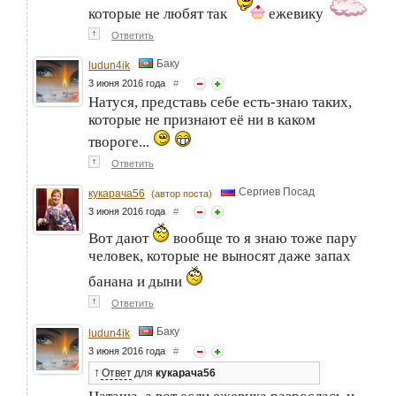
которые не любят так
ежевику
↑
Ответить
Баку
ludun4ik
3 июня 2016 года
#
Натуся, представь себе есть-знаю таких,
которые не признают её ни в каком
твороге...
↑
Ответить
Сергиев Посад
кукарача56
(автор поста)
3 июня 2016 года
#
Вот дают
вообще то я знаю тоже пару
человек, которые не выносят даже запах
банана и дыни
↑
Ответить
Баку
ludun4ik
3 июня 2016 года
#
↑
Ответ
для
кукарача56