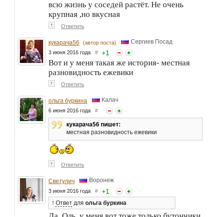
всю жизнь у соседей растёт. Не очень
крупная ,но вкусная
↑
Ответить
Сергиев Посад
кукарача56
(автор поста)
+
1
3 июня 2016 года
#
Вот и у меня такая же история- местная
разновидность ежевики
↑
Ответить
Калач
ольга буркина
6 июня 2016 года
#
кукарача56 пишет:
местная разновидность ежевики
↑
Ответить
Воронеж
Светулич
+
1
3 июня 2016 года
#
↑
Ответ
для
ольга буркина
Да, Оль, у меня вот тоже только бутончики.