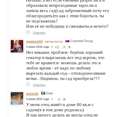
Наташа, а вот если ежевика разрослась и
образовала непроходимые заросли и
заняла весь сад(сад заброшенный-хочу его
облагородить)то как с этим бороться, ты
не подскажешь?
Или её не победишь и связываться нечего?
↑
Ответить
Сергиев Посад
кукарача56
(автор поста)
+
1
3 июня 2016 года
#
Нет никаких проблем- берёшь хороший
секатор и вырезаешь все под корень, что
тебе не нравится- можешь делать это в
любое время - её надо по любому
вырезать каждый год-- отплодоносившие
ветки . Людмила, ты сад приобрела???
↑
Ответить
Баку
ludun4ik
3 июня 2016 года
#
У меня отец живёт в доме 80 кв.м с
садом(я в том доме родилась).
Я там ничего делать не могла-отец не