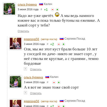
Калач
ольга буркина
+
1
3 июня 2016 года
#
Надо же-уже цветёт.
А мы ведь намного
южнее вас и пока только бутоны на ежевике. А
какой сорт у тебя?
Ответить
Сергиев Посад
кукарача56
(автор поста)
+
2
3 июня 2016 года
#
Оля, мы же этот куст брали больше 10 лет
у соседей по даче- никто не знает сорт , у
неё стволы не круглые, а с гранями , темно
бордовые
↑
Ответить
Калач
ольга буркина
3 июня 2016 года
#
А я вот не знаю тоже свой сорт
↑
Ответить
Сергиев Посад
кукарача56
(автор поста)
+
2
3 июня 2016 года
#