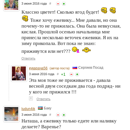
3 июня 2016 года
#
Классно цветет! Сколько ягод будет!
Тоже хочу ежевику... Мне давали, но она
почему-то не прижилась. Она была невкусная,
кислая. Прошлой осенью начальница мне
принесла несколько веточек ежевики. Я их на
зиму прикопала. Вот пока не знаю:
приживутся или нет???
Ответить
Сергиев Посад
кукарача56
(автор поста)
+
1
3 июня 2016 года
#
Эта моя тоже не приживается - давала
весной двум соседкам два года подряд- ни
у кого не прижился !!!
↑
Ответить
Баку
ludun4ik
3 июня 2016 года
#
Наташа, а ежевику только едите или наливку
делаете? Варенье?