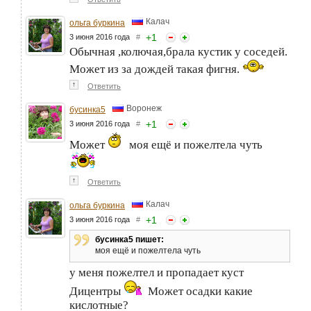
Калач
ольга буркина
+
1
3 июня 2016 года
#
Обычная ,колючая,брала кустик у соседей.
Может из за дождей такая фигня.
↑
Ответить
Воронеж
бусинка5
+
1
3 июня 2016 года
#
Может
моя ещё и пожелтела чуть
↑
Ответить
Калач
ольга буркина
+
1
3 июня 2016 года
#
бусинка5 пишет:
моя ещё и пожелтела чуть
у меня пожелтел и пропадает куст
Дицентры
Может осадки какие
кислотные?