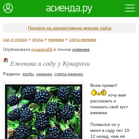
Перейти на неадаптивную версию сайта
сад и огород
>
ягоды
>
ежевика
>
сорта ежевики
Опубликовала
кукарача56
в личном
дневнике
Ежевика в саду у Кукарачи
Разделы:
ягоды
,
ежевика
,
сорта ежевики
Всем привет!
хочу вам
рассказать и
показать свой куст
ежевики.
Появился он у
меня в саду лет 10-
12 назад, нам её