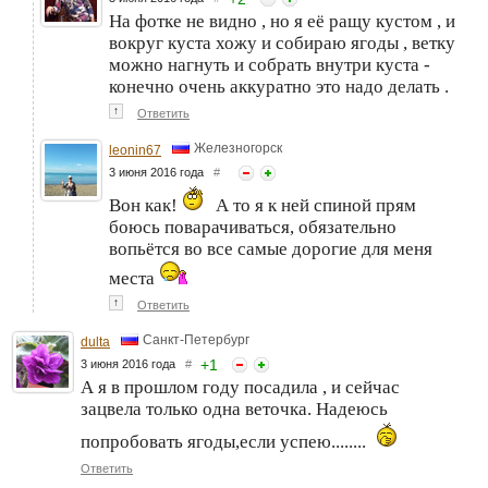
На фотке не видно , но я её ращу кустом , и
вокруг куста хожу и собираю ягоды , ветку
можно нагнуть и собрать внутри куста -
конечно очень аккуратно это надо делать .
↑
Ответить
Железногорск
leonin67
3 июня 2016 года
#
Вон как!
А то я к ней спиной прям
боюсь поварачиваться, обязательно
вопьётся во все самые дорогие для меня
места
↑
Ответить
Санкт-Петербург
dulta
+
1
3 июня 2016 года
#
А я в прошлом году посадила , и сейчас
зацвела только одна веточка. Надеюсь
попробовать ягоды,если успею........
Ответить