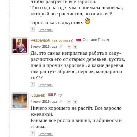
чтобы разгрести все заросли.
Три года назад я уже нанимала человека,
который все расчистил, но опять всё
заросло как в джунглях
↑
Ответить
Сергиев Посад
кукарача56
(автор поста)
3 июня 2016 года
#
Да, это самая неприятная работа в саду-
расчистка его от старых деревьев, кустов,
пней и прочих зарослей . а какие деревья
там растут- абрикос, персик, мандарин и
тп???
↑
Ответить
Баку
ludun4ik
4 июня 2016 года
#
Ничего хорошего не растёт. Всё заросло
ежевикой.
Раньше всё росло и вишня, и абрикосы и
сливы...
↑
Ответить