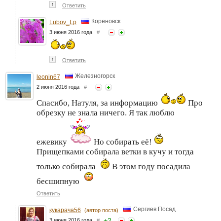
↑
Ответить
Кореновск
Lubov_Lp
3 июня 2016 года
#
↑
Ответить
Железногорск
leonin67
2 июня 2016 года
#
Спасибо, Натуля, за информацию
Про
обрезку не знала ничего. Я так люблю
ежевику
Но собирать её!
Прищепками собирала ветки в кучу и тогда
только собирала
В этом году посадила
бесшипную
Ответить
Сергиев Посад
кукарача56
(автор поста)
+
2
3 июня 2016 года
#