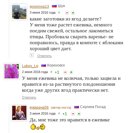
Шуя
govorova13
3 июня 2016 года
#
какие заготовки из ягод делаете?
У меня тоже растет ежевика, немного
поедим свежей, остальное лакомиться
птицы. Пробовала сварить варенье- не
понравилось, правда в компоте с яблоками
хороший цвет дает.
↑
Ответить
Кореновск
Lubov_Lp
+
1
2 июня 2016 года
#
У меня ежевика не колючая, только зацвела и
нравится из-за растянутого плодоношения
когда уже других ягод практически нет.
Ответить
Сергиев Посад
кукарача56
(автор поста)
+
1
3 июня 2016 года
#
Да, мне тоже это нравится в ежевике