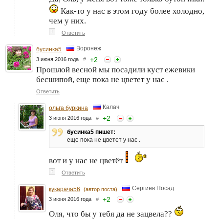
Как-то у нас в этом году более холодно,
чем у них.
↑
Ответить
Воронеж
бусинка5
+
2
3 июня 2016 года
#
Прошлой весной мы посадили куст ежевики
бесшипой, еще пока не цветет у нас .
Ответить
Калач
ольга буркина
+
2
3 июня 2016 года
#
бусинка5 пишет:
еще пока не цветет у нас .
вот и у нас не цветёт
↑
Ответить
Сергиев Посад
кукарача56
(автор поста)
+
2
3 июня 2016 года
#
Оля, что бы у тебя да не зацвела??