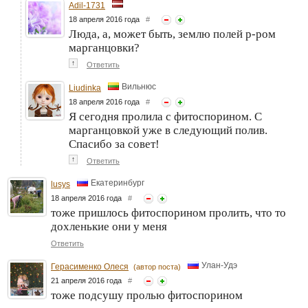
Adil-1731
18 апреля 2016 года
#
Люда, а, может быть, землю полей р-ром
марганцовки?
↑
Ответить
Вильнюс
Liudinka
18 апреля 2016 года
#
Я сегодня пролила с фитоспорином. С
марганцовкой уже в следующий полив.
Спасибо за совет!
↑
Ответить
Екатеринбург
lusys
18 апреля 2016 года
#
тоже пришлось фитоспорином пролить, что то
дохленькие они у меня
Ответить
Улан-Удэ
Герасименко Олеся
(автор поста)
21 апреля 2016 года
#
тоже подсушу пролью фитоспорином