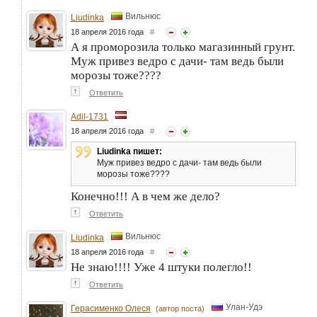
Вильнюс
Liudinka
18 апреля 2016 года
#
А я проморозила только магазинный грунт.
Муж привез ведро с дачи- там ведь были
морозы тоже????
↑
Ответить
Adil-1731
18 апреля 2016 года
#
Liudinka пишет:
Муж привез ведро с дачи- там ведь были
морозы тоже????
Конечно!!! А в чем же дело?
↑
Ответить
Вильнюс
Liudinka
18 апреля 2016 года
#
Не знаю!!!! Уже 4 штуки полегло!!
↑
Ответить
Улан-Удэ
Герасименко Олеся
(автор поста)