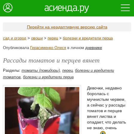
Перейти на неадаптивную версию сайта
сад и огород
>
овощи
>
перец
>
болезни и вредители перца
Опубликовала
Герасименко Олеся
в личном
дневнике
Рассады томатов и перцев вянет
Разделы:
томаты (помидоры)
,
перец
,
болезни и вредители
томатов
,
болезни и вредители перца
Девочки, недавно
боролась с
мучнистым червем,
а сейчас у рассады
томатов и перцев
вянет листва и
опадает, что делать
не знаю, очень