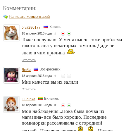
Комментарии:
Написать комментарий
Казань
olya280177
18 апреля 2016 года
#
Тоже послушаю. У меня нынче тоже проблема
такого плана у некоторых томатов. Даде не
знаю в чпм причина
Ответить
Воскресенск
Люби
18 апреля 2016 года
#
Мне кажется вы их залили
Ответить
Вильнюс
Liudinka
18 апреля 2016 года
#
Мои наблюдения...Пока была почва из
магазина- все было хорошо. Последние
помидорки рассаживала с огородной
землей...Начались потери
Нужно