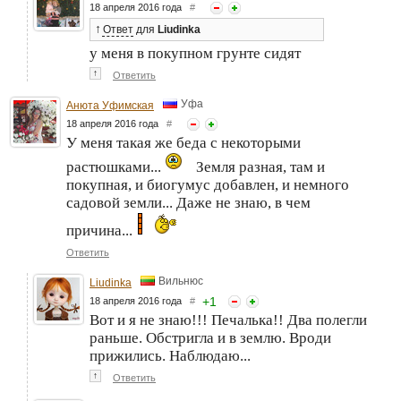
18 апреля 2016 года
#
↑
Ответ
для
Liudinka
у меня в покупном грунте сидят
↑
Ответить
Уфа
Анюта Уфимская
18 апреля 2016 года
#
У меня такая же беда с некоторыми
растюшками...
Земля разная, там и
покупная, и биогумус добавлен, и немного
садовой земли... Даже не знаю, в чем
причина...
Ответить
Вильнюс
Liudinka
+
1
18 апреля 2016 года
#
Вот и я не знаю!!! Печалька!! Два полегли
раньше. Обстригла и в землю. Вроди
прижились. Наблюдаю...
↑
Ответить