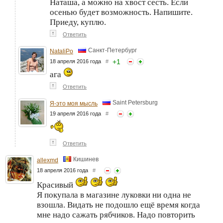
Наташа, а можно на хвост сесть. Если
осенью будет возможность. Напишите.
Приеду, куплю.
↑
Ответить
Санкт-Петербург
NataliPo
+
1
18 апреля 2016 года
#
ага
↑
Ответить
Saint Petersburg
Я-это моя мысль
19 апреля 2016 года
#
↑
Ответить
Кишинев
allexmd
18 апреля 2016 года
#
Красивый
Я покупала в магазине луковки ни одна не
взошла. Видать не подошло ещё время когда
мне надо сажать рябчиков. Надо повторить