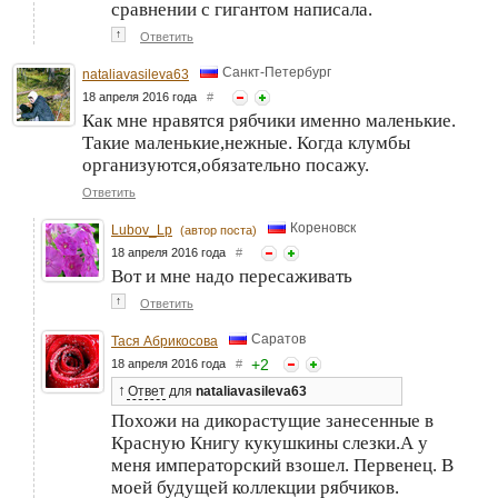
сравнении с гигантом написала.
↑
Ответить
Санкт-Петербург
nataliavasileva63
18 апреля 2016 года
#
Как мне нравятся рябчики именно маленькие.
Такие маленькие,нежные. Когда клумбы
организуются,обязательно посажу.
Ответить
Кореновск
Lubov_Lp
(автор поста)
18 апреля 2016 года
#
Вот и мне надо пересаживать
↑
Ответить
Саратов
Тася Абрикосова
+
2
18 апреля 2016 года
#
↑
Ответ
для
nataliavasileva63
Похожи на дикорастущие занесенные в
Красную Книгу кукушкины слезки.А у
меня императорский взошел. Первенец. В
моей будущей коллекции рябчиков.