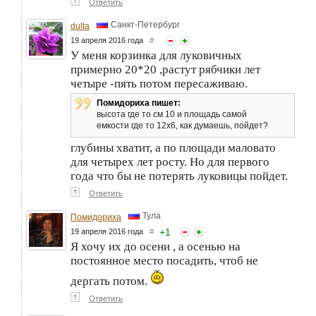
↑
Ответить
Санкт-Петербург
dulta
19 апреля 2016 года
#
У меня корзинка для луковичных
примерно 20*20 ,растут рябчики лет
четыре -пять потом пересаживаю.
Помидориха пишет:
высота где то см 10 и площадь самой
емкости где то 12х6, как думаешь, пойдет?
глубины хватит, а по площади маловато
для четырех лет росту. Но для первого
года что бы не потерять луковицы пойдет.
↑
Ответить
Тула
Помидориха
+
1
19 апреля 2016 года
#
Я хочу их до осени , а осенью на
постоянное место посадить, чтоб не
дергать потом.
↑
Ответить