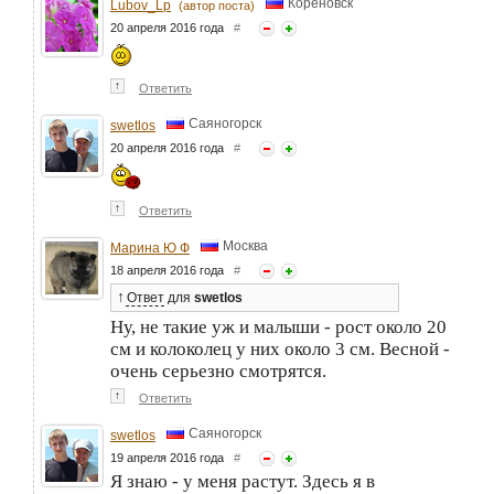
Кореновск
Lubov_Lp
(автор поста)
20 апреля 2016 года
#
↑
Ответить
Саяногорск
swetlos
20 апреля 2016 года
#
↑
Ответить
Москва
Марина Ю Ф
18 апреля 2016 года
#
↑
Ответ
для
swetlos
Ну, не такие уж и малыши - рост около 20
см и колоколец у них около 3 см. Весной -
очень серьезно смотрятся.
↑
Ответить
Саяногорск
swetlos
19 апреля 2016 года
#
Я знаю - у меня растут. Здесь я в