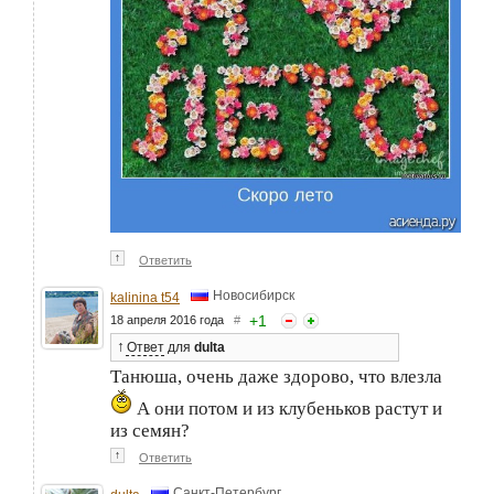
↑
Ответить
Новосибирск
kalinina t54
+
1
18 апреля 2016 года
#
↑
Ответ
для
dulta
Танюша, очень даже здорово, что влезла
А они потом и из клубеньков растут и
из семян?
↑
Ответить
Санкт-Петербург