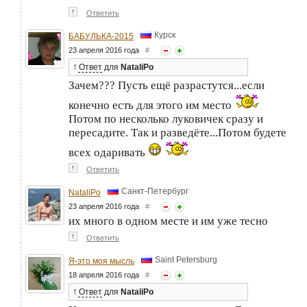
↑
Ответить
Курск
БАБУЛЬКА-2015
23 апреля 2016 года
#
↑
Ответ
для
NataliPo
Зачем??? Пусть ещё разрастутся...если
конечно есть для этого им место
Потом по несколько луковичек сразу и
пересадите. Так и разведёте...Потом будете
всех одаривать
↑
Ответить
Санкт-Петербург
NataliPo
23 апреля 2016 года
#
их много в одном месте и им уже тесно
↑
Ответить
Saint Petersburg
Я-это моя мысль
18 апреля 2016 года
#
↑
Ответ
для
NataliPo