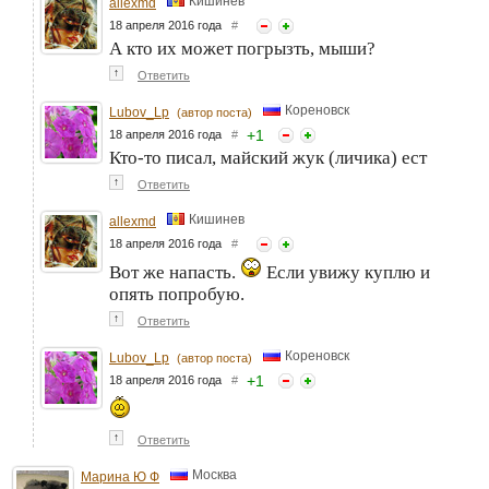
Кишинев
allexmd
18 апреля 2016 года
#
А кто их может погрызть, мыши?
↑
Ответить
Кореновск
Lubov_Lp
(автор поста)
+
1
18 апреля 2016 года
#
Кто-то писал, майский жук (личика) ест
↑
Ответить
Кишинев
allexmd
18 апреля 2016 года
#
Вот же напасть.
Если увижу куплю и
опять попробую.
↑
Ответить
Кореновск
Lubov_Lp
(автор поста)
+
1
18 апреля 2016 года
#
↑
Ответить
Москва
Марина Ю Ф