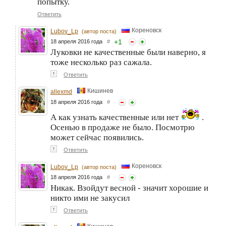
попытку.
Ответить
Кореновск
Lubov_Lp
(автор поста)
+
1
18 апреля 2016 года
#
Луковки не качественные были наверно, я
тоже несколько раз сажала.
↑
Ответить
Кишинев
allexmd
18 апреля 2016 года
#
А как узнать качественные или нет
.
Осенью в продаже не было. Посмотрю
может сейчас появились.
↑
Ответить
Кореновск
Lubov_Lp
(автор поста)
18 апреля 2016 года
#
Никак. Взойдут весной - значит хорошие и
никто ими не закусил
↑
Ответить