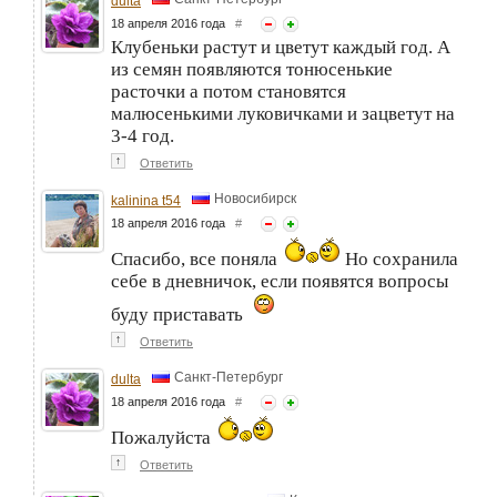
dulta
18 апреля 2016 года
#
Клубеньки растут и цветут каждый год. А
из семян появляются тонюсенькие
расточки а потом становятся
малюсенькими луковичками и зацветут на
3-4 год.
↑
Ответить
Новосибирск
kalinina t54
18 апреля 2016 года
#
Спасибо, все поняла
Но сохранила
себе в дневничок, если появятся вопросы
буду приставать
↑
Ответить
Санкт-Петербург
dulta
18 апреля 2016 года
#
Пожалуйста
↑
Ответить