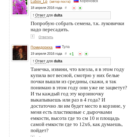
Кореновск
Lubov_Lp
(автор поста)
18 апреля 2016 года
#
↑
Ответ
для
dulta
Попробую собрать семена, т.к. луковички
надо пересадить.
↑
Ответить
Тула
Помидориха
+
1
19 апреля 2016 года
#
↑
Ответ
для
dulta
Танечка, извини, что влезла, я в этом году
купила вот весной, смотрю у них белые
почки вышли из средины, скажи, я так
понимаю в этом году они уже не зацветут?
И ты каждый год эту корзиночку
выкапываешь или раз в 4 года? И
достаточно ли им будет место в корзине, у
меня есть пластиковые с дырочками
емкости, высота где то см 10 и площадь
самой емкости где то 12х6, как думаешь,
пойдет?