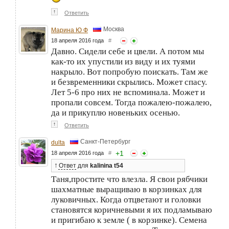
↑
Ответить
Москва
Марина Ю Ф
18 апреля 2016 года
#
Давно. Сидели себе и цвели. А потом мы
как-то их упустили из виду и их туями
накрыло. Вот попробую поискать. Там же
и безвременники скрылись. Может спасу.
Лет 5-6 про них не вспоминала. Может и
пропали совсем. Тогда пожалею-пожалею,
да и прикуплю новеньких осенью.
↑
Ответить
Санкт-Петербург
dulta
+
1
18 апреля 2016 года
#
↑
Ответ
для
kalinina t54
Таня,простите что влезла. Я свои рябчики
шахматные выращиваю в корзинках для
луковичных. Когда отцветают и головки
становятся коричневыми я их подламываю
и пригибаю к земле ( в корзинке). Семена