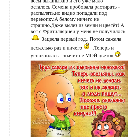
всем,выкапываю и его уже мало
осталось.Семена пробовала растирать -
распылять,но видно попадали под
перекопку.А белому ничего не
страшно.Даже вылез из земли и цветёт! А
вот с Фритиллярией у меня не получилось
Зацвела первый год...Потом сажала
несколько раз и ничего
.Теперь и
успокоилась - значит не МОЙ цветок