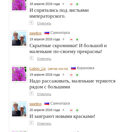
18 апреля 2016 года
#
И спрятались под листьями
императорского.
↑
Ответить
Саяногорск
swetlos
19 апреля 2016 года
#
Скрытные скромники! И большой и
маленькие по-своему прекрасны!
↑
Ответить
Кореновск
Lubov_Lp
(автор поста)
19 апреля 2016 года
#
Надо рассаживать, маленькие теряются
рядом с большими
↑
Ответить
Саяногорск
swetlos
20 апреля 2016 года
#
И заиграют новыми красками!
↑
Ответить