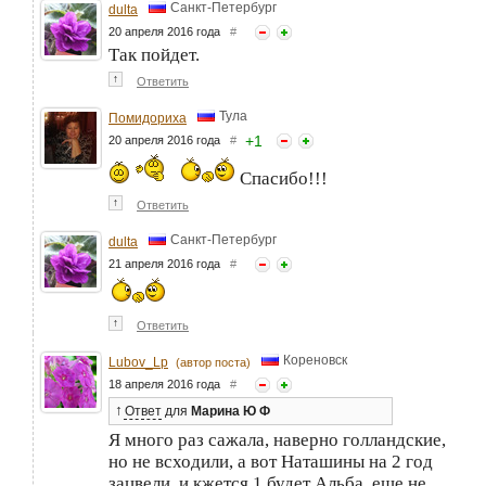
Санкт-Петербург
dulta
20 апреля 2016 года
#
Так пойдет.
↑
Ответить
Тула
Помидориха
+
1
20 апреля 2016 года
#
Спасибо!!!
↑
Ответить
Санкт-Петербург
dulta
21 апреля 2016 года
#
↑
Ответить
Кореновск
Lubov_Lp
(автор поста)
18 апреля 2016 года
#
↑
Ответ
для
Марина Ю Ф
Я много раз сажала, наверно голландские,
но не всходили, а вот Наташины на 2 год
зацвели, и кжется 1 будет Альба, еще не