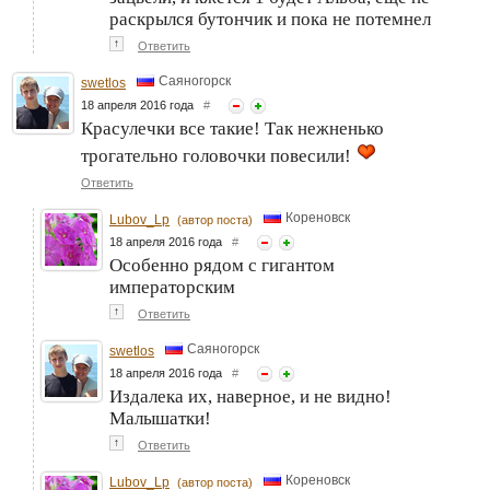
раскрылся бутончик и пока не потемнел
↑
Ответить
Саяногорск
swetlos
18 апреля 2016 года
#
Красулечки все такие! Так нежненько
трогательно головочки повесили!
Ответить
Кореновск
Lubov_Lp
(автор поста)
18 апреля 2016 года
#
Особенно рядом с гигантом
императорским
↑
Ответить
Саяногорск
swetlos
18 апреля 2016 года
#
Издалека их, наверное, и не видно!
Малышатки!
↑
Ответить
Кореновск
Lubov_Lp
(автор поста)