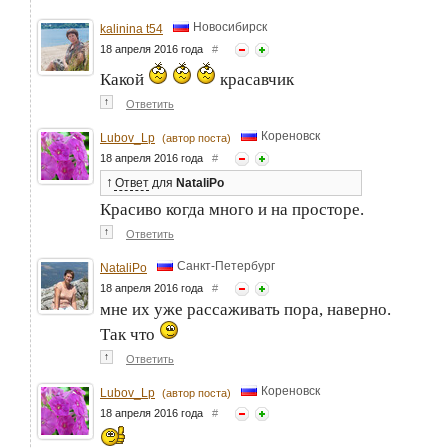
Новосибирск
kalinina t54
18 апреля 2016 года
#
Какой
красавчик
↑
Ответить
Кореновск
Lubov_Lp
(автор поста)
18 апреля 2016 года
#
↑
Ответ
для
NataliPo
Красиво когда много и на просторе.
↑
Ответить
Санкт-Петербург
NataliPo
18 апреля 2016 года
#
мне их уже рассаживать пора, наверно.
Так что
↑
Ответить
Кореновск
Lubov_Lp
(автор поста)
18 апреля 2016 года
#