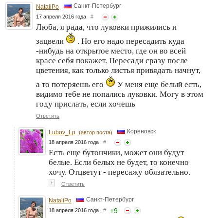
Санкт-Петербург
NataliPo
17 апреля 2016 года
#
Люба, я рада, что луковки прижились и
зацвели
. Но его надо пересадить куда
-нибудь на открытое место, где он во всей
красе себя покажет. Пересади сразу после
цветения, как только листья привядать начнут,
а то потеряешь его
У меня еще белый есть,
видимо тебе не попались луковки. Могу в этом
году прислать, если хочешь
Ответить
Кореновск
Lubov_Lp
(автор поста)
18 апреля 2016 года
#
Есть еще бутончики, может они будут
белые. Если белых не будет, то конечно
хочу. Отцветут - пересажу обязательно.
↑
Ответить
Санкт-Петербург
NataliPo
+
9
18 апреля 2016 года
#