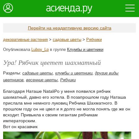
Перейти на неадаптивную версию сайта
декоративные растения
>
садовые цветы
>
Рябчики
Опубликовала
Lubov_Lp
в группе
Клумбы и цветники
Ура! Рябчик цветет шахматный
Разделы:
садовые цветы
,
клумбы и цветники
,
другие виды
цветников
,
весенние цветы
,
Рябчики
Благодаря Наташе NataliPo у меня появился рябчик
шахматный, давно его хотела. В позапрошлом году Наташа
прислала мне немного луковиц Рябчика Шахматного. В
прошлом году он не цвел и я долго не могла понять где же он
всходит. Привыкла к своим гигантам рябчикам
императорским.
Вот он красавчик