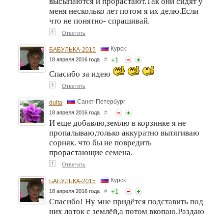
высыпаются и прорастают.Так они сидят у
меня несколько лет потом я их делю.Если
что не понятно- спрашивай.
↑
Ответить
Курск
БАБУЛЬКА-2015
+
1
18 апреля 2016 года
#
Спасибо за идею
↑
Ответить
Санкт-Петербург
dulta
18 апреля 2016 года
#
И еще добавлю,землю в корзинке я не
пропалываю,только аккуратно вытягиваю
сорняк. что бы не повредить
прорастающие семена.
↑
Ответить
Курск
БАБУЛЬКА-2015
+
1
18 апреля 2016 года
#
Спасибо! Ну мне придётся подставить под
них лоток с землёй,а потом вкопаю.Раздаю