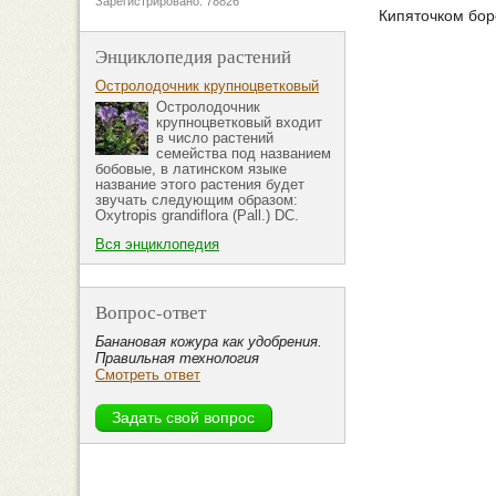
Зарегистрировано: 78826
Кипяточком бор
Энциклопедия растений
Остролодочник крупноцветковый
Остролодочник
крупноцветковый входит
в число растений
семейства под названием
бобовые, в латинском языке
название этого растения будет
звучать следующим образом:
Oxytropis grandiflora (Pall.) DC.
Вся энциклопедия
Вопрос-ответ
Банановая кожура как удобрения.
Правильная технология
Смотреть ответ