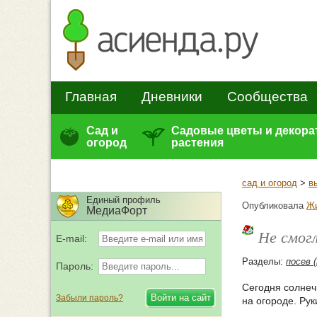
Главная
Дневники
Сообщества
Сад и
Садовые цветы и декор
огород
растения
сад и огород
>
в
Единый профиль
Опубликовала
Ж
МедиаФорт
Не смог
E-mail:
Разделы:
посев 
Пароль:
Сегодня солнечн
Забыли пароль?
на огороде. Рук