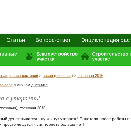
Статьи
Вопрос-ответ
Энциклопедия рас
ативные
Благоустройство
Строительство 
участка
участке
ыращивание растений
>
посев (посевная)
>
посевная 2016
илюева
в личном
дневнике
ла я утерпеть!
(посевная)
,
посевная 2016
ый денек выдался - ну как тут утерпеть! Полетела после работы в
и просто чешутся - сил терпеть больше нет!