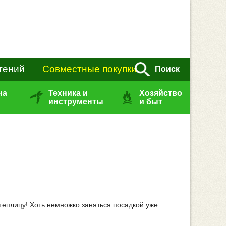
тений
Совместные покупки
Поиск
на
Техника и
Хозяйство
инструменты
и быт
 теплицу! Хоть немножко заняться посадкой уже