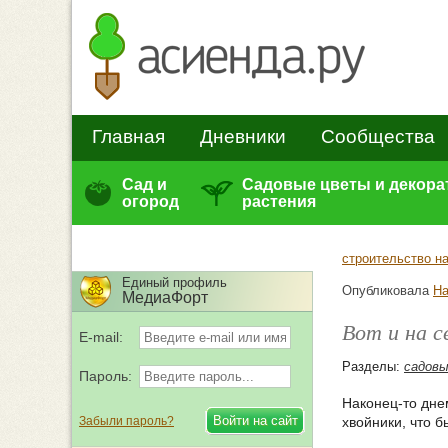
Главная
Дневники
Сообщества
Сад и
Садовые цветы и декор
огород
растения
строительство на
Единый профиль
Опубликовала
На
МедиаФорт
Вот и на с
E-mail:
Разделы:
садов
Пароль:
Наконец-то дне
Забыли пароль?
хвойники, что б