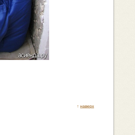
↑
наверх