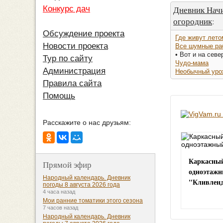
Дневник На
Конкурс дач
огородник
:
Обсуждение проекта
Где живут лето
Новости проекта
Все шумные ра
• Вот и на севе
Тур по сайту
Чудо-мама
Администрация
Необычный уро
Правила сайта
Помощь
Расскажите о нас друзьям:
Каркасны
Прямой эфир
одноэтажн
Народный календарь. Дневник
"Кливлен
погоды 8 августа 2026 года
4 часа назад
Мои ранние томатики этого сезона
7 часов назад
Народный календарь. Дневник