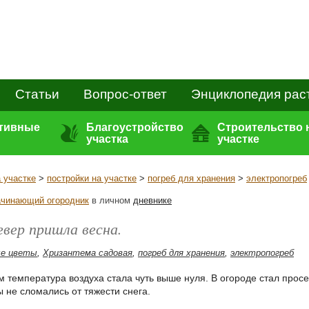
Статьи
Вопрос-ответ
Энциклопедия рас
ативные
Благоустройство
Строительство 
участка
участке
 участке
>
постройки на участке
>
погреб для хранения
>
электропогреб
чинающий огородник
в личном
дневнике
евер пришла весна.
ые цветы
,
Хризантема садовая
,
погреб для хранения
,
электропогреб
м температура воздуха стала чуть выше нуля. В огороде стал просе
ы не сломались от тяжести снега.