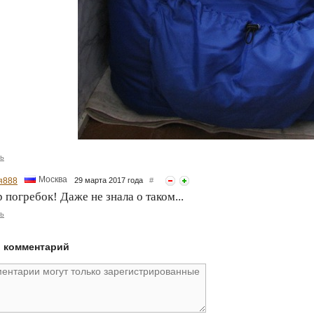
ь
Москва
я888
29 марта 2017 года
#
 погребок! Даже не знала о таком...
ь
й комментарий