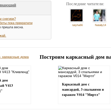
Последние читатели:
чинающий
м снегири?
боты пока прекратили
tatyha66
Nataliy14
р пришла весна.
жай.
Построим каркасный дом в
й дом
Каркасный дом с
ый V413
мансардой, 3 спальнями и
д"
гаражом V014 "Миртл"