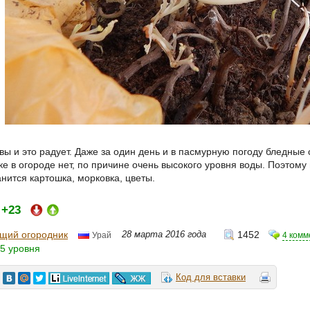
ы и это радует. Даже за один день и в пасмурную погоду бледные 
е в огороде нет, по причине очень высокого уровня воды. Поэтому
нится картошка, морковка, цветы.
+23
:
щий огородник
28 марта 2016 года
1452
4 комм
Урай
5 уровня
Код для вставки