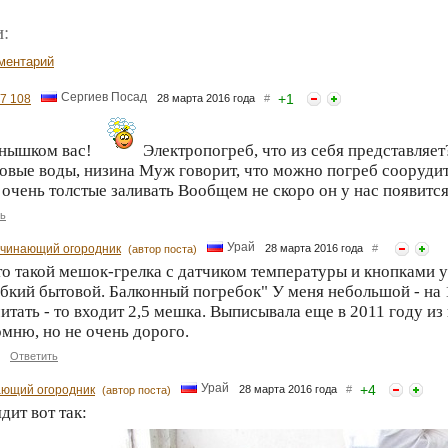
:
ментарий
Сергиев Посад
+
1
27 108
28 марта 2016 года
#
лнышком вас!
Электропогреб, что из себя представляет
овые воды, низина Муж говорит, что можно погреб соорудить
 очень толстые заливать Вообщем не скоро он у нас появитс
ь
Урай
чинающий огородник
28 марта 2016 года
#
(автор поста)
то такой мешок-грелка с датчиком температуры и кнопками 
бкий бытовой. Балконный погребок" У меня небольшой - на 
итать - то входит 2,5 мешка. Выписывала еще в 2011 году из
мню, но не очень дорого.
Ответить
Урай
+
4
ющий огородник
28 марта 2016 года
#
(автор поста)
дит вот так: