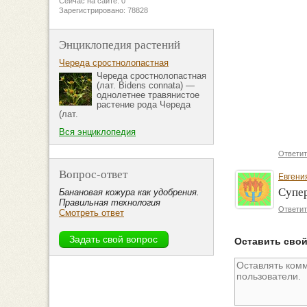
Сейчас на сайте: 0
Зарегистрировано: 78828
Энциклопедия растений
Череда сростнолопастная
Череда сростнолопастная
(лат. Bidens connata) —
однолетнее травянистое
растение рода Череда
(лат.
Вся энциклопедия
Ответит
Вопрос-ответ
Евгени
Супер
Банановая кожура как удобрения.
Правильная технология
Ответит
Смотреть ответ
Оставить сво