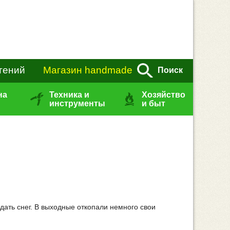
тений
Магазин handmade
Поиск
на
Техника и
Хозяйство
инструменты
и быт
дать снег. В выходные откопали немного свои