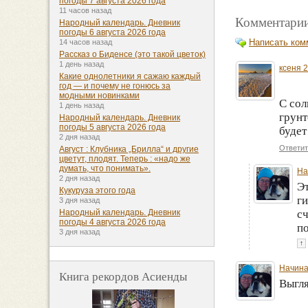
погоды 7 августа 2026 года
11 часов назад
Комментарии
Народный календарь. Дневник
погоды 6 августа 2026 года
Написать ком
14 часов назад
Рассказ о Биденсе (это такой цветок)
1 день назад
ксеня 
Какие однолетники я сажаю каждый
год — и почему не гонюсь за
модными новинками
С со
1 день назад
грунт
Народный календарь. Дневник
погоды 5 августа 2026 года
будет
2 дня назад
Ответит
Август : Клубника „Брилла“ и другие
цветут, плодят. Теперь : «надо же
думать, что понимать».
На
2 дня назад
Э
Кукуруза этого года
ги
3 дня назад
сч
Народный календарь. Дневник
погоды 4 августа 2026 года
по
3 дня назад
↑
Начина
Книга рекордов Асиенды
Выгля