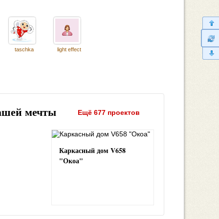
taschka
light effect
ашей мечты
Ещё 677 проектов
Каркасный дом V658
"Окоа"