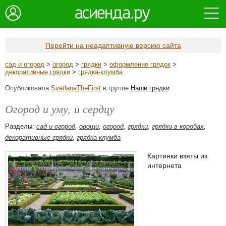
Перейти на неадаптивную версию сайта
сад и огород
>
огород
>
грядки
>
оформление грядок
>
декоративные грядки
>
грядка-клумба
Опубликовала
SvetlanaTheFirst
в группе
Наши грядки
Огород и уму, и сердцу
Разделы:
сад и огород
,
овощи
,
огород
,
грядки
,
грядки в коробах
,
декоративные грядки
,
грядка-клумба
Картинки взяты из
интернета