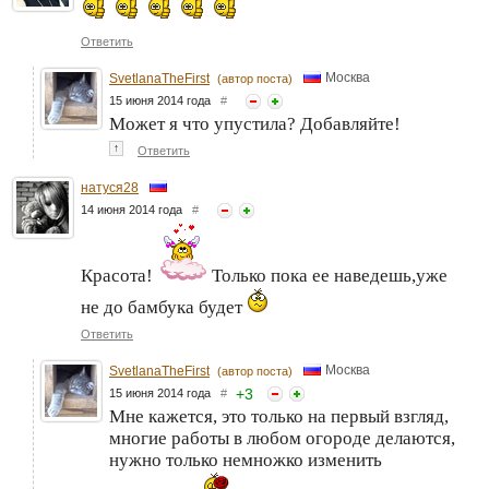
Ответить
Москва
SvetlanaTheFirst
(автор поста)
15 июня 2014 года
#
Может я что упустила? Добавляйте!
↑
Ответить
натуся28
14 июня 2014 года
#
Красота!
Только пока ее наведешь,уже
не до бамбука будет
Ответить
Москва
SvetlanaTheFirst
(автор поста)
+
3
15 июня 2014 года
#
Мне кажется, это только на первый взгляд,
многие работы в любом огороде делаются,
нужно только немножко изменить