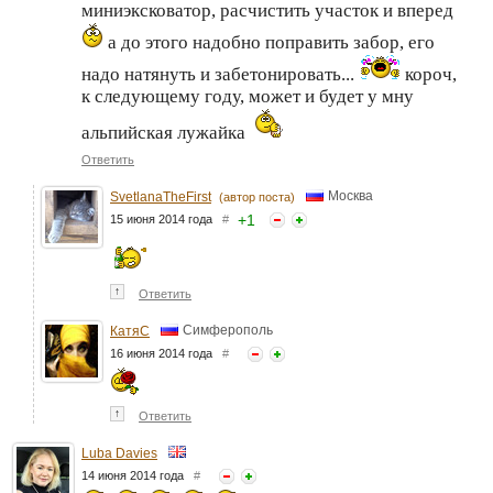
миниэксковатор, расчистить участок и вперед
а до этого надобно поправить забор, его
надо натянуть и забетонировать...
короч,
к следующему году, может и будет у мну
альпийская лужайка
Ответить
Москва
SvetlanaTheFirst
(автор поста)
+
1
15 июня 2014 года
#
↑
Ответить
Симферополь
КатяС
16 июня 2014 года
#
↑
Ответить
Luba Davies
14 июня 2014 года
#