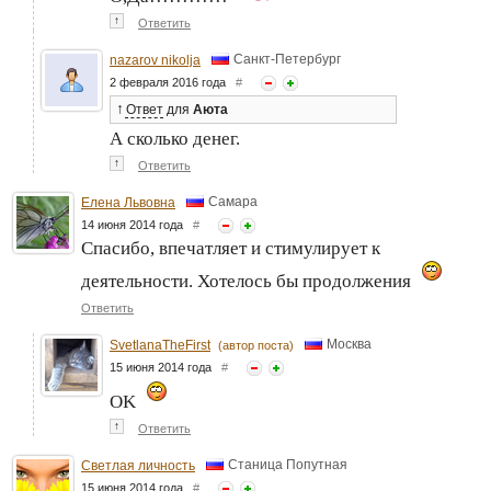
↑
Ответить
Санкт-Петербург
nazarov nikolja
2 февраля 2016 года
#
↑
Ответ
для
Аюта
А сколько денег.
↑
Ответить
Самара
Елена Львовна
14 июня 2014 года
#
Спасибо, впечатляет и стимулирует к
деятельности. Хотелось бы продолжения
Ответить
Москва
SvetlanaTheFirst
(автор поста)
15 июня 2014 года
#
OK
↑
Ответить
Станица Попутная
Светлая личность
15 июня 2014 года
#