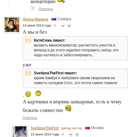
концепцию
↑
Ответить
Самара
Донна Марина
14 июня 2014 года
#
А мы и без
КатяСемь пишет:
вызвать миниэксковатор, расчистить участок и
вперед а до этого надобно поправить забор, его
надо натянуть и забетонировать...
уже
SvetlanaTheFirst пишет:
курим бамбук и любуемся своим творением на
зависть соседям (тссс, это почти самое главное
.
А картинки и впрямь шикарные, есть к чему
бежать совместно
Ответить
Москва
SvetlanaTheFirst
(автор поста)
15 июня 2014 года
#