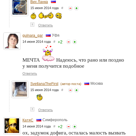
Вих Ланка
15 июня 2014 года
#
↑
Ответить
Уфа
gulnara_gar
+
2
14 июня 2014 года
#
МЕЧТА
Надеюсь, что рано или поздно
у меня получится подобное
Ответить
Москва
SvetlanaTheFirst
(автор поста)
15 июня 2014 года
#
↑
Ответить
Симферополь
КатяС
+
2
14 июня 2014 года
#
ох, задумок дофига, осталась малость вызвать