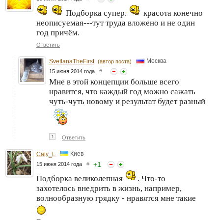
Подборка супер.
красота конечно
неописуемая---тут труда вложено и не один
год причём.
Ответить
Москва
SvetlanaTheFirst
(автор поста)
15 июня 2014 года
#
Мне в этой концепции больше всего
нравится, что каждый год можно сажать
чуть-чуть новому и результат будет разный
↑
Ответить
Киев
Caty_L
+
1
15 июня 2014 года
#
Подборка великолепная
. Что-то
захотелось внедрить в жизнь, например,
волнообразную грядку - нравятся мне такие