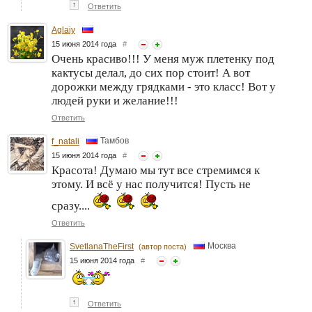
↑
Ответить
Aglaiy
15 июня 2014 года
#
Очень красиво!!! У меня муж плетенку под
кактусы делал, до сих пор стоит! А вот
дорожки между грядками - это класс! Вот у
людей руки и желание!!!
Ответить
Тамбов
f_natali
15 июня 2014 года
#
Красота! Думаю мы тут все стремимся к
этому. И всё у нас получится! Пусть не
сразу....
Ответить
Москва
SvetlanaTheFirst
(автор поста)
15 июня 2014 года
#
↑
Ответить