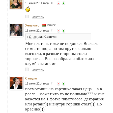
15 июня 2014 года
#
↑
Ответить
Минск
Хелениус
15 июня 2014 года
#
↑
Ответ
для
Сашуля
Мне плетень тоже не подошел. Вначале
симпатично, а потом прутья сильно
высохли, в разные стороны стали
торчать.... Все разобрала и обложила
клумбы камнями.
↑
Ответить
Сашуля
15 июня 2014 года
#
посмотришь на картинке такая цаца.... а в
реале... может что то не понимаю??? и мне
кажется на 1 фотке пластмасса, декорация
или ротанг)) и внутри горшки стоят))) Но
красиво)))