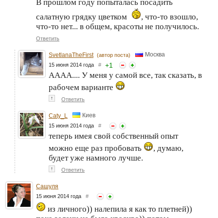
В прошлом году попыталась посадить
салатную грядку цветком
, что-то взошло,
что-то нет... в общем, красоты не получилось.
Ответить
Москва
SvetlanaTheFirst
(автор поста)
+
1
15 июня 2014 года
#
АААА.... У меня у самой все, так сказать, в
рабочем варианте
↑
Ответить
Киев
Caty_L
15 июня 2014 года
#
теперь имея свой собственный опыт
можно еще раз пробовать
, думаю,
будет уже намного лучше.
↑
Ответить
Сашуля
15 июня 2014 года
#
из личного)) налепила я как то плетней))