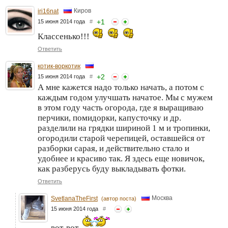
Киров
iri16nat
+
1
15 июня 2014 года
#
Классенько!!!
Ответить
котик-воркотик
+
2
15 июня 2014 года
#
А мне кажется надо только начать, а потом с
каждым годом улучшать начатое. Мы с мужем
в этом году часть огорода, где я выращиваю
перчики, помидорки, капусточку и др.
разделили на грядки шириной 1 м и тропинки,
огородили старой черепицей, оставшейся от
разборки сарая, и действительно стало и
удобнее и красиво так. Я здесь еще новичок,
как разберусь буду выкладывать фотки.
Ответить
Москва
SvetlanaTheFirst
(автор поста)
15 июня 2014 года
#
вот-вот