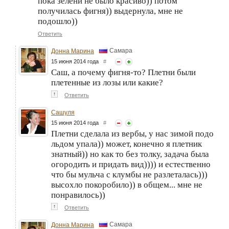
пока зелени не было красиво)) потом
получилась фигня)) выдернула, мне не
подошло))
Ответить
Самара
Донна Марина
15 июня 2014 года
#
Саш, а почему фигня-то? Плетни были
плетенные из лозы или какие?
↑
Ответить
Сашуля
15 июня 2014 года
#
Плетни сделала из вербы, у нас зимой подо
льдом упала)) может, конечно я плетник
знатный)) но как то без толку, задача была
огородить и придать вид)))) и естественно
что бы мульча с клумбы не разлеталась)))
высохло покоробило)) в общем... мне не
понравилось))
↑
Ответить
Самара
Донна Марина