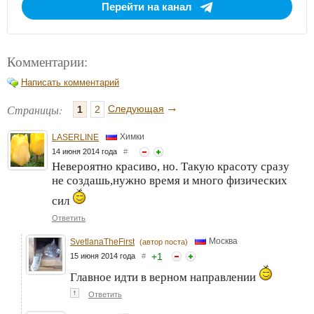
Перейти на канал
Комментарии:
Написать комментарий
→
Страницы:
Следующая
1
2
Химки
LASERLINE
14 июня 2014 года
#
Невероятно красиво, но. Такую красоту сразу
не создашь,нужно время и много физических
сил
Ответить
Москва
SvetlanaTheFirst
(автор поста)
+
1
15 июня 2014 года
#
Главное идти в верном направлении
↑
Ответить