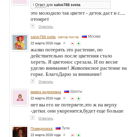
↑
Ответ
для
salve788 sveta
это молодило так цветет - деток даст и с....
отомрет
↑
Ответить
Москва
salve788 sveta
(автор поста)
22 марта 2016 года
#
жалко потерять это растение, но
действительно после цветения стало
хереть. Я цветонос срезала. И по весне
уделю внимание! Живописное растение на
горке. БлагоДарю за внимание!
↑
Ответить
Шахты
мавра андреевна
22 марта 2016 года
#
нет вы его не потеряете,это ж на верху
-детки. они укоренятся,будет еще больше
↑
Ответить
Тула
Помидориха
22 марта 2016 года
#