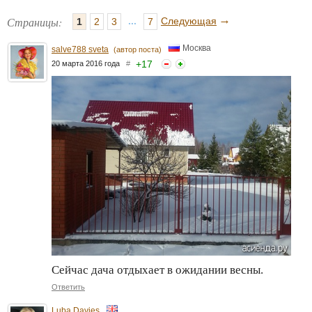
→
Страницы:
...
Следующая
1
2
3
7
Москва
salve788 sveta
(автор поста)
+
17
20 марта 2016 года
#
Сейчас дача отдыхает в ожидании весны.
Ответить
Luba Davies