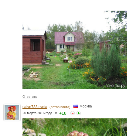
Ответить
Москва
salve788 sveta
(автор поста)
+
18
20 марта 2016 года
#