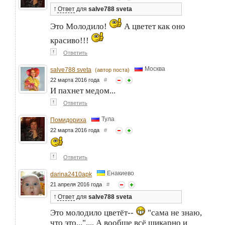
↑
Ответ
для
salve788 sveta
Это Молодило!
А цветет как оно
красиво!!!
↑
Ответить
Москва
salve788 sveta
(автор поста)
22 марта 2016 года
#
И пахнет медом...
↑
Ответить
Тула
Помидориха
22 марта 2016 года
#
↑
Ответить
Енакиево
darina2410apk
21 апреля 2016 года
#
↑
Ответ
для
salve788 sveta
Это молодило цветёт--
"сама не знаю,
что это...".... А вообще всё шикарно и