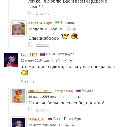
личке...я люблю Вас и всем сердцем с
вами!!!
↑
Ответить
Енакиево
darina2410apk
22 апреля 2016 года
#
Спасииибоооо
↑
Ответить
Санкт-Петербург
tasha3107
+
2
20 марта 2016 года
#
это молодило цветет, а дача у вас прекрасная
Ответить
Москва
salve788 sveta
(автор поста)
+
1
20 марта 2016 года
#
Наталья, большое спасибо, приятно!
↑
Ответить
Санкт-Петербург
tasha3107
22 марта 2016 года
#