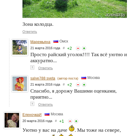
Зона колодца.
Ответить
Омск
Маремьяна
+
2
21 марта 2016 года
#
Просто райский уголок!!!! Так всё уютно и
аккуратно...
↑
Ответить
Москва
salve788 sveta
(автор поста)
+
2
21 марта 2016 года
#
Спасибо, я дорожу Вашими оценками,
приятно...
↑
Ответить
Москва
ЕленочкаИ
+
1
20 марта 2016 года
#
Уютно у вас на даче
. Мы тоже на севере,