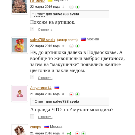
Харьков
Готовлю
22 марта 2016 года
#
↑
Ответ
для
salve788 sveta
Похоже на артишок.
↑
Ответить
Москва
salve788 sveta
(автор поста)
22 марта 2016 года
#
Ну, до артишока далеко в Подмосковье. А
вообще то живописный выброс цветоноса,
затем на "макушичке" появились желтые
цветочки и пахли медом.
↑
Ответить
Августина14
21 марта 2016 года
#
↑
Ответ
для
salve788 sveta
А правда ЧТО это? мутант молодила?
↑
Ответить
Москва
crimpy
+
4
21 марта 2016 года
#