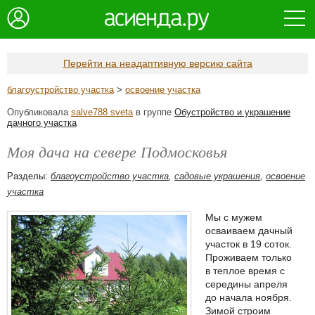
Перейти на неадаптивную версию сайта
благоустройство участка
>
освоение участка
Опубликовала
salve788 sveta
в группе
Обустройство и украшение
дачного участка
Моя дача на севере Подмосковья
Разделы:
благоустройство участка
,
садовые украшения
,
освоение
участка
Мы с мужем
осваиваем дачный
участок в 19 соток.
Проживаем только
в теплое время с
середины апреля
до начала ноября.
Зимой строим