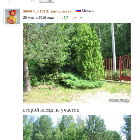
Ответить
Москва
salve788 sveta
(автор поста)
+
12
20 марта 2016 года
#
второй въезд на участок