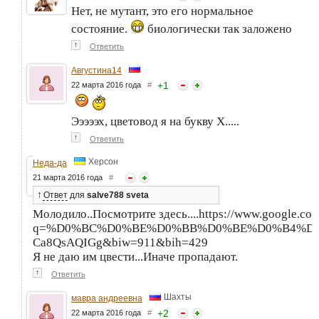
Нет, не мутант, это его нормальное
состояние.
биологически так заложено
↑
Ответить
Августина14
+
1
22 марта 2016 года
#
Эээээх, цветовод я на букву Х.....
↑
Ответить
Херсон
Неда-да
21 марта 2016 года
#
↑
Ответ
для
salve788 sveta
Молодило..Посмотрите здесь....https://www.google.com
q=%D0%BC%D0%BE%D0%BB%D0%BE%D0%B4%D0%B8
Ca8QsAQIGg&biw=911&bih=429
Я не даю им цвести...Иначе пропадают.
↑
Ответить
Шахты
мавра андреевна
+
2
22 марта 2016 года
#