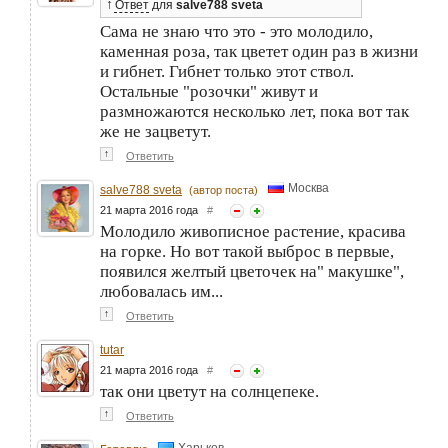
↑
Ответ
для
salve788 sveta
Сама не знаю что это - это молодило,
каменная роза, так цветет один раз в жизни
и гибнет. Гибнет только этот ствол.
Остальные "розочки" живут и
размножаются несколько лет, пока вот так
же не зацветут.
↑
Ответить
Москва
salve788 sveta
(автор поста)
21 марта 2016 года
#
Молодило живописное растение, красива
на горке. Но вот такой выброс в первые,
появился желтый цветочек на" макушке",
любовалась им...
↑
Ответить
tutar
21 марта 2016 года
#
так они цветут на солнцепеке.
↑
Ответить