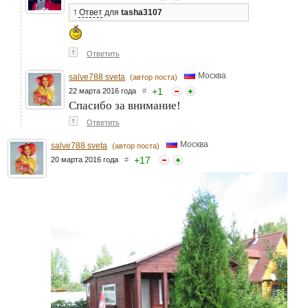
↑
Ответ
для
tasha3107
↑
Ответить
Москва
salve788 sveta
(автор поста)
+
1
22 марта 2016 года
#
Спасибо за внимание!
↑
Ответить
Москва
salve788 sveta
(автор поста)
+
17
20 марта 2016 года
#