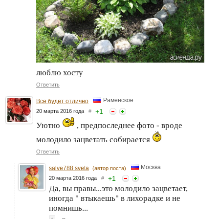
люблю хосту
Ответить
Раменское
Все будет отлично
+
1
20 марта 2016 года
#
Уютно
, предпоследнее фото - вроде
молодило зацветать собирается
Ответить
Москва
salve788 sveta
(автор поста)
+
1
20 марта 2016 года
#
Да, вы правы...это молодило зацветает,
иногда " втыкаешь" в лихорадке и не
помнишь...
↑