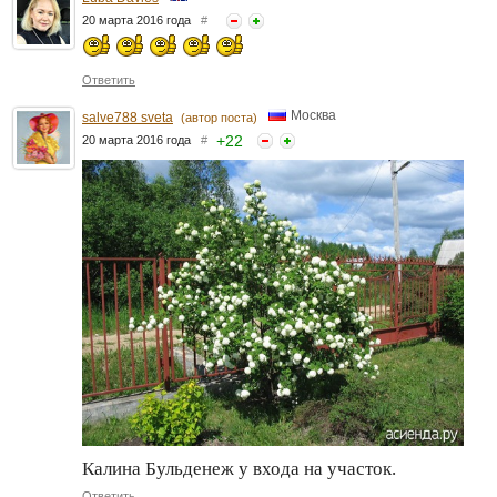
20 марта 2016 года
#
Ответить
Москва
salve788 sveta
(автор поста)
+
22
20 марта 2016 года
#
Калина Бульденеж у входа на участок.
Ответить