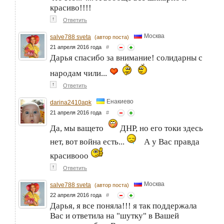
красиво!!!!
↑
Ответить
Москва
salve788 sveta
(автор поста)
21 апреля 2016 года
#
Дарья спасибо за внимание! солидарны с
народам чили...
↑
Ответить
Енакиево
darina2410apk
21 апреля 2016 года
#
Да, мы ващето
ДНР, но его токи здесь
нет, вот война есть...
А у Вас правда
красивооо
↑
Ответить
Москва
salve788 sveta
(автор поста)
22 апреля 2016 года
#
Дарья, я все поняла!!! я так поддержала
Вас и ответила на "шутку" в Вашей