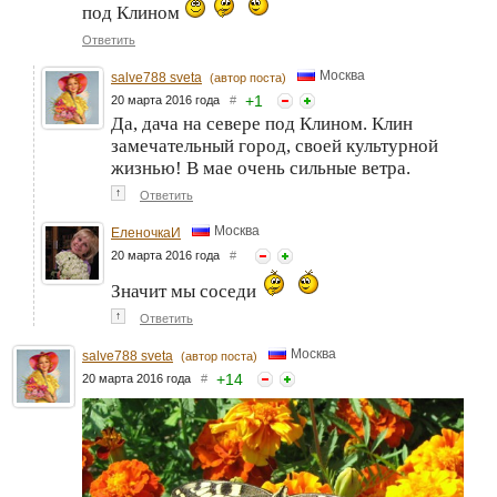
под Клином
Ответить
Москва
salve788 sveta
(автор поста)
+
1
20 марта 2016 года
#
Да, дача на севере под Клином. Клин
замечательный город, своей культурной
жизнью! В мае очень сильные ветра.
↑
Ответить
Москва
ЕленочкаИ
20 марта 2016 года
#
Значит мы соседи
↑
Ответить
Москва
salve788 sveta
(автор поста)
+
14
20 марта 2016 года
#