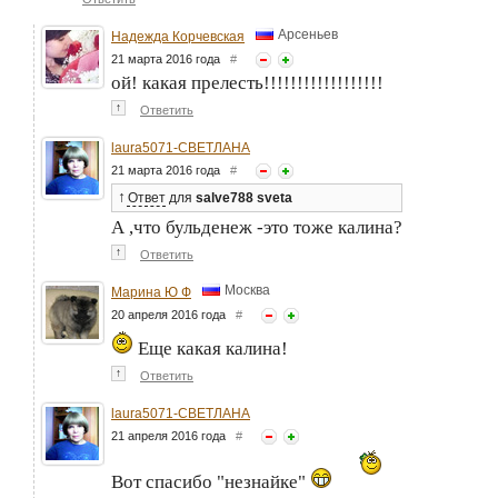
Арсеньев
Надежда Корчевская
21 марта 2016 года
#
ой! какая прелесть!!!!!!!!!!!!!!!!!!
↑
Ответить
laura5071-СВЕТЛАНА
21 марта 2016 года
#
↑
Ответ
для
salve788 sveta
А ,что бульденеж -это тоже калина?
↑
Ответить
Москва
Марина Ю Ф
20 апреля 2016 года
#
Еще какая калина!
↑
Ответить
laura5071-СВЕТЛАНА
21 апреля 2016 года
#
Вот спасибо "незнайке"