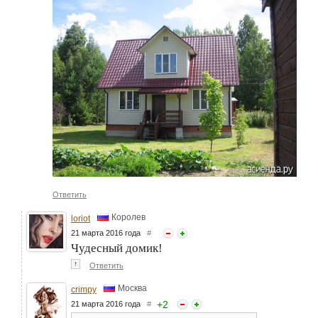
Ответить
Королев
loriot
21 марта 2016 года
#
Чудесный домик!
↑
Ответить
Москва
crimpy
+
2
21 марта 2016 года
#