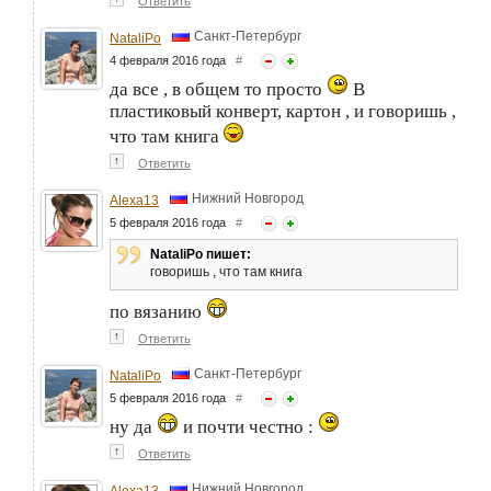
Ответить
Санкт-Петербург
NataliPo
4 февраля 2016 года
#
да все , в общем то просто
В
пластиковый конверт, картон , и говоришь ,
что там книга
↑
Ответить
Нижний Новгород
Alexa13
5 февраля 2016 года
#
NataliPo пишет:
говоришь , что там книга
по вязанию
↑
Ответить
Санкт-Петербург
NataliPo
5 февраля 2016 года
#
ну да
и почти честно :
↑
Ответить
Нижний Новгород
Alexa13