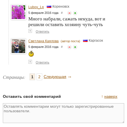
Кореновск
Lubov_Lp
5 февраля 2016 года
#
Много набрали, сажать некуда, вот и
решили оставить хозяину чуть-чуть
↑
Ответить
Каргасок
Светлана Каялова
(автор поста)
5 февраля 2016 года
#
↑
Ответить
→
Страницы:
Следующая
1
2
Оставить свой комментарий
↑
наверх