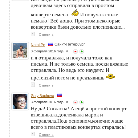
девочкам здесь отправила в простом
конверте семена!
И получала тоже
немало! Всё дошо. При этом,некоторые
конвертики были довольно плотненькие...
↑
Ответить
Санкт-Петербург
NataliPo
3 февраля 2016 года
#
и я отправляла, и получала тоже как
письма. И не только семена, носки вязаные
отправляла. Но ведь это наудачу. И
претензий потом не предъявишь
↑
Ответить
Galy Bachova
3 февраля 2016 года
#
Ну да! Согласна! А ещё я простой конверт
взвешивала,доклеивала марок и
отправляла.Но,в основном,конечно,чаще
всего в пластиковых конвертах старалась!
↑
Ответить