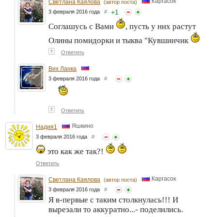
Каргасок
Светлана Каялова
(автор поста)
+
1
3 февраля 2016 года
#
Соглашусь с Вами
, пусть у них растут
Олины помидорки и тыква "Кувшинчик
↑
Ответить
Вих Ланка
3 февраля 2016 года
#
↑
Ответить
Яшкино
Надия1
3 февраля 2016 года
#
это как же так?!
Ответить
Каргасок
Светлана Каялова
(автор поста)
3 февраля 2016 года
#
Я в-первые с таким столкнулась!!! И
вырезали то аккуратно...- поделились.