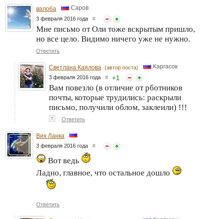
Саров
валоба
3 февраля 2016 года
#
Мне письмо от Оли тоже вскрытым пришло,
но все цело. Видимо ничего уже не нужно.
Ответить
Каргасок
Светлана Каялова
(автор поста)
+
1
3 февраля 2016 года
#
Вам повезло (в отличие от рботников
почты, которые трудились: раскрыли
письмо, получили облом, заклеили) !!!
↑
Ответить
Вих Ланка
3 февраля 2016 года
#
Вот ведь
Ладно, главное, что остальное дошло
Ответить