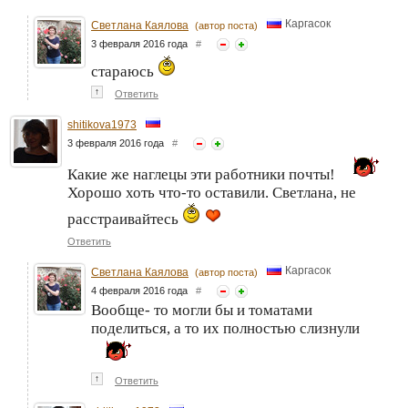
Каргасок
Светлана Каялова
(автор поста)
3 февраля 2016 года
#
стараюсь
↑
Ответить
shitikova1973
3 февраля 2016 года
#
Какие же наглецы эти работники почты!
Хорошо хоть что-то оставили. Светлана, не
расстраивайтесь
Ответить
Каргасок
Светлана Каялова
(автор поста)
4 февраля 2016 года
#
Вообще- то могли бы и томатами
поделиться, а то их полностью слизнули
↑
Ответить