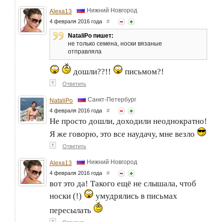
Нижний Новгород
Alexa13
4 февраля 2016 года
#
NataliPo пишет:
не только семена, носки вязаные
отправляла
дошли??!!
письмом?!
↑
Ответить
Санкт-Петербург
NataliPo
4 февраля 2016 года
#
Не просто дошли, доходили неоднократно!
Я же говорю, это все наудачу, мне везло
↑
Ответить
Нижний Новгород
Alexa13
4 февраля 2016 года
#
вот это да! Такого ещё не слышала, чтоб
носки (!)
умудрялись в письмах
пересылать
↑