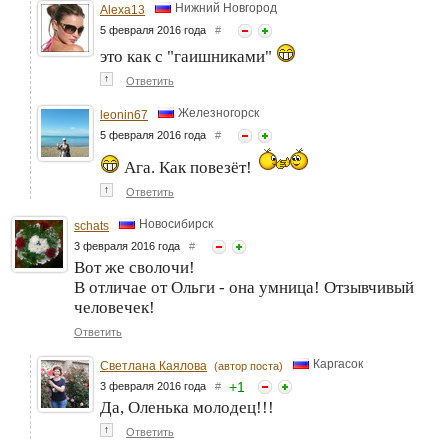
Нижний Новгород
Alexa13
5 февраля 2016 года
#
это как с "гаишниками"
↑
Ответить
Железногорск
leonin67
5 февраля 2016 года
#
Ага. Как повезёт!
↑
Ответить
Новосибирск
schats
3 февраля 2016 года
#
Вот же сволочи!
В отличае от Ольги - она умница! Отзывчивый
человечек!
Ответить
Каргасок
Светлана Каялова
(автор поста)
+
1
3 февраля 2016 года
#
Да, Оленька молодец!!!
↑
Ответить