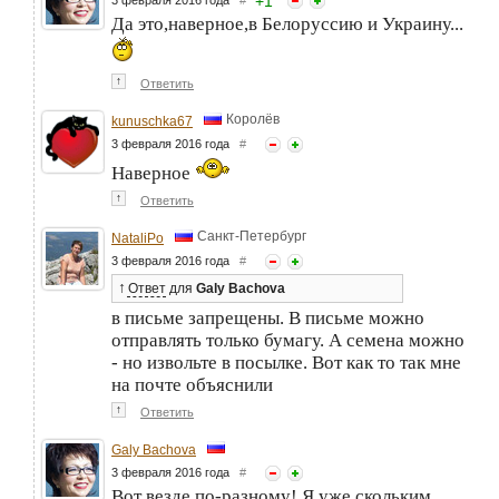
+
1
Да это,наверное,в Белоруссию и Украину...
↑
Ответить
Королёв
kunuschka67
3 февраля 2016 года
#
Наверное
↑
Ответить
Санкт-Петербург
NataliPo
3 февраля 2016 года
#
↑
Ответ
для
Galy Bachova
в письме запрещены. В письме можно
отправлять только бумагу. А семена можно
- но извольте в посылке. Вот как то так мне
на почте объяснили
↑
Ответить
Galy Bachova
3 февраля 2016 года
#
Вот везде по-разному! Я уже скольким