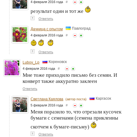
4 февраля 2016 года
#
результат один и тот же
↑
Ответить
Павлоград
Дачница с опытом
4 февраля 2016 года
#
↑
Ответить
Кореновск
Lubov_Lp
4 февраля 2016 года
#
Мне тоже приходило письмо без семян. И
конверт также аккуратно заклеен
Ответить
Каргасок
Светлана Каялова
(автор поста)
5 февраля 2016 года
#
Меня поразило то, что отрезали кусочек
бумаги с семенами (семена приклеины
скотчем к бумаге-письму)
↑
Ответить