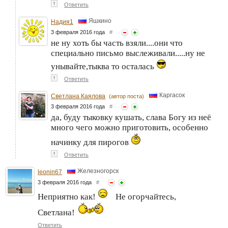
↑
Ответить
Яшкино
Надия1
3 февраля 2016 года
#
не ну хоть бы часть взяли....они что
специально письмо выслеживали.....ну не
унывайте,тыква то осталась
↑
Ответить
Каргасок
Светлана Каялова
(автор поста)
3 февраля 2016 года
#
да, буду тыковку кушать, слава Богу из неё
много чего можно приготовить, особенно
начинку для пирогов
↑
Ответить
Железногорск
leonin67
3 февраля 2016 года
#
Неприятно как!
Не огорчайтесь,
Светлана!
Ответить