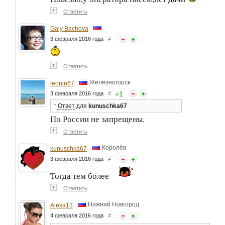
↑
Ответить
Galy Bachova
3 февраля 2016 года
#
↑
Ответить
Железногорск
leonin67
+
1
3 февраля 2016 года
#
↑
Ответ
для
kunuschka67
По России не запрещены.
↑
Ответить
Королёв
kunuschka67
3 февраля 2016 года
#
Тогда тем более
↑
Ответить
Нижний Новгород
Alexa13
4 февраля 2016 года
#