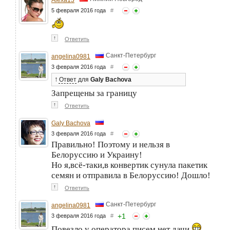
5 февраля 2016 года
#
↑
Ответить
Санкт-Петербург
angelina0981
3 февраля 2016 года
#
↑
Ответ
для
Galy Bachova
Запрещены за границу
↑
Ответить
Galy Bachova
3 февраля 2016 года
#
Правильно! Поэтому и нельзя в
Белоруссию и Украину!
Но я,всё-таки,в конвертик сунула пакетик
семян и отправила в Белоруссию! Дошло!
↑
Ответить
Санкт-Петербург
angelina0981
+
1
3 февраля 2016 года
#
Повезло,у оператора писем,нет дачи