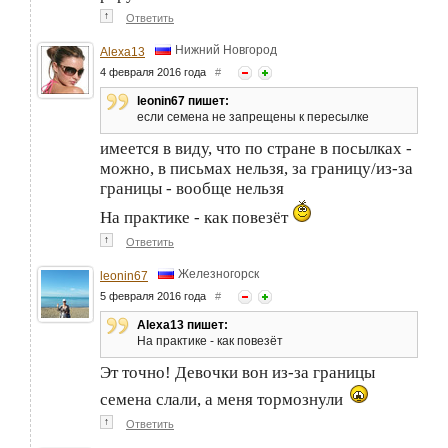
↑
Ответить
Нижний Новгород
Alexa13
4 февраля 2016 года
#
leonin67 пишет:
если семена не запрещены к пересылке
имеется в виду, что по стране в посылках -
можно, в письмах нельзя, за границу/из-за
границы - вообще нельзя
На практике - как повезёт
↑
Ответить
Железногорск
leonin67
5 февраля 2016 года
#
Alexa13 пишет:
На практике - как повезёт
Эт точно! Девочки вон из-за границы
семена слали, а меня тормознули
↑
Ответить