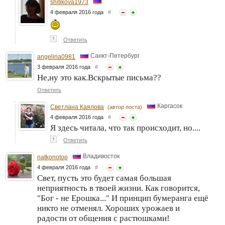
shitikova1973
4 февраля 2016 года
#
↑
Ответить
Санкт-Петербург
angelina0981
3 февраля 2016 года
#
Не,ну это как.Вскрытые письма??
Ответить
Каргасок
Светлана Каялова
(автор поста)
4 февраля 2016 года
#
Я здесь читала, что так происходит, но....
↑
Ответить
Владивосток
natkonotop
4 февраля 2016 года
#
Свет, пусть это будет самая большая
неприятность в твоей жизни. Как говорится,
"Бог - не Ерошка..." И принцип бумеранга ещё
никто не отменял. Хороших урожаев и
радости от общения с растюшками!