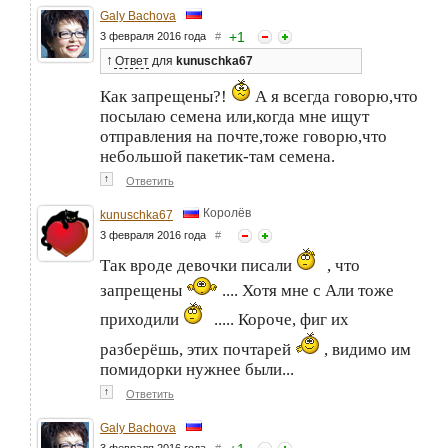
Galy Bachova
+
1
3 февраля 2016 года
#
↑
Ответ
для
kunuschka67
Как запрещены?!
А я всегда говорю,что
посылаю семена или,когда мне ищут
отправления на почте,тоже говорю,что
небольшой пакетик-там семена.
↑
Ответить
Королёв
kunuschka67
3 февраля 2016 года
#
Так вроде девочки писали
, что
запрещены
.... Хотя мне с Али тоже
приходили
..... Короче, фиг их
разберёшь, этих почтарей
, видимо им
помидорки нужнее были...
↑
Ответить
Galy Bachova
3 февраля 2016 года
#