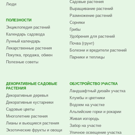
Садовые растения
Люди
Выращивание растений
Размножение растений
ПОЛЕЗНОСТИ
Сорняки
Энциклопедия растений
Грибы
Календарь садовода
Удобрения для растений
Лунный календарь
Почва (грунт)
Лекарственные растения
Болезни и вредители растений
Покупка, продажа, обмен
Парники и теплицы
Полезные советы
ДЕКОРАТИВНЫЕ САДОВЫЕ
ОБУСТРОЙСТВО УЧАСТКА
РАСТЕНИЯ
Ландшафтный дизайн участка
Декоративные деревья
Клумбы и цветники
Декоративные кустарники
Водоем на участке
Садовые цветы
Альпийские горки и рокарии
Многолетние растения
Живая изгородь
Лианы и вьющиеся растения
Забор на участке
Экзотические фрукты и овощи
Уличное освещение участка