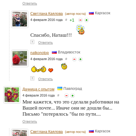
Ответить
Каргасок
Светлана Каялова
(автор поста)
+
1
4 февраля 2016 года
#
Спасибо, Наташ!!!
↑
Ответить
Владивосток
natkonotop
4 февраля 2016 года
#
↑
Ответить
Павлоград
Дачница с опытом
4 февраля 2016 года
#
Мне кажется, что это сделали работники на
Вашей почте... Иначе они не дошли бы...
Письмо "потерялось "бы по пути....
Ответить
Каргасок
Светлана Каялова
(автор поста)