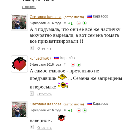
Ответить
Каргасок
Светлана Каялова
(автор поста)
+
1
3 февраля 2016 года
#
А я подумала, что они её всё же частичку
аккуратно вырезали, а вот семена томата
все прихватизировали!!!
↑
Ответить
Королёв
kunuschka67
3 февраля 2016 года
#
А самое главное - претензию не
предъявишь
... Семена же запрещены
к пересылке
↑
Ответить
Каргасок
Светлана Каялова
(автор поста)
+
1
3 февраля 2016 года
#
наверное .
↑
Ответить