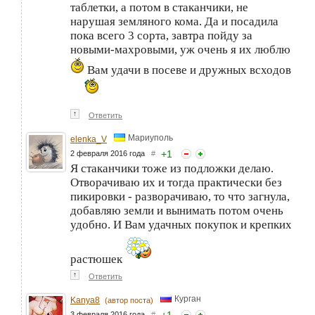
таблетки, а потом в стаканчики, не
нарушая земляного кома. Да и посадила
пока всего 3 сорта, завтра пойду за
новыми-махровыми, уж очень я их люблю
Вам удачи в посеве и дружных всходов
↑
Ответить
Мариуполь
elenka_V
+
1
2 февраля 2016 года
#
Я стаканчики тоже из подложки делаю.
Отворачиваю их и тогда практически без
пикировки - разворачиваю, то что загнула,
добавляю земли и вынимать потом очень
удобно. И Вам удачных покупок и крепких
растюшек
↑
Ответить
Курган
Kanya8
(автор поста)
3 февраля 2016 года
#