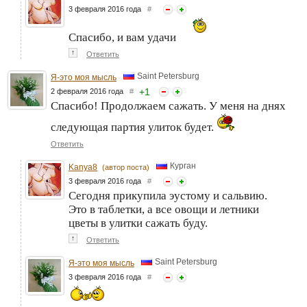
3 февраля 2016 года
#
Спасибо, и вам удачи
↑
Ответить
Saint Petersburg
Я-это моя мысль
+
1
2 февраля 2016 года
#
Спасибо! Продолжаем сажать. У меня на днях
следующая партия улиток будет.
Ответить
Курган
Kanya8
(автор поста)
3 февраля 2016 года
#
Сегодня прикупила эустому и сальвию.
Это в таблетки, а все овощи и летники
цветы в улитки сажать буду.
↑
Ответить
Saint Petersburg
Я-это моя мысль
3 февраля 2016 года
#