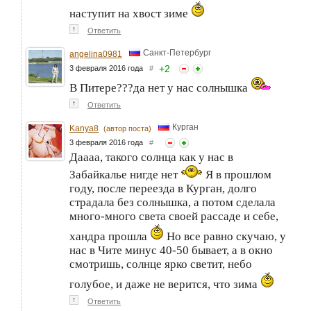
наступит на хвост зиме
↑
Ответить
Санкт-Петербург
angelina0981
+
2
3 февраля 2016 года
#
В Питере???да нет у нас солнышка
↑
Ответить
Курган
Kanya8
(автор поста)
3 февраля 2016 года
#
Даааа, такого солнца как у нас в
Забайкалье нигде нет
Я в прошлом
году, после переезда в Курган, долго
страдала без солнышка, а потом сделала
много-много света своей рассаде и себе,
хандра прошла
Но все равно скучаю, у
нас в Чите минус 40-50 бывает, а в окно
смотришь, солнце ярко светит, небо
голубое, и даже не верится, что зима
↑
Ответить