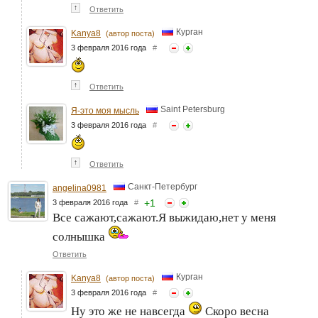
↑
Ответить
Курган
Kanya8
(автор поста)
3 февраля 2016 года
#
↑
Ответить
Saint Petersburg
Я-это моя мысль
3 февраля 2016 года
#
↑
Ответить
Санкт-Петербург
angelina0981
+
1
3 февраля 2016 года
#
Все сажают,сажают.Я выжидаю,нет у меня
солнышка
Ответить
Курган
Kanya8
(автор поста)
3 февраля 2016 года
#
Ну это же не навсегда
Скоро весна