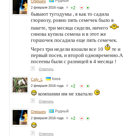
Рудный
Олюшен
+
2
2 февраля 2016 года
#
бывают тугодумы , я как то садила
глориозу, ровно пять семечек было в
пакете, три месяца сидели, ничего
сннова купила семена и в этот же
горшочек посадила еще пять семечек.
Через три недели взошли все 10
те и
первый посев, и второй одновременно.А
посеены были с разницей в 4 месяца !
↑
Ответить
Киев
Caty_L
+
2
2 февраля 2016 года
#
компании им не хватало
↑
Ответить
Рудный
Олюшен
+
2
2 февраля 2016 года
#
↑
Ответить