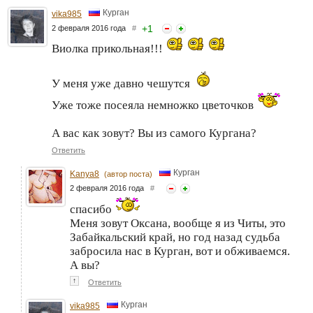
Курган
vika985
+
1
2 февраля 2016 года
#
Виолка прикольная!!!
У меня уже давно чешутся
Уже тоже посеяла немножко цветочков
А вас как зовут? Вы из самого Кургана?
Ответить
Курган
Kanya8
(автор поста)
2 февраля 2016 года
#
спасибо
Меня зовут Оксана, вообще я из Читы, это
Забайкальский край, но год назад судьба
забросила нас в Курган, вот и обживаемся.
А вы?
↑
Ответить
Курган
vika985