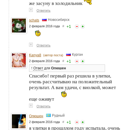
же засуну в холодильник
↑
Ответить
Новосибирск
schats
+
1
2 февраля 2016 года
#
↑
Ответить
Курган
Kanya8
(автор поста)
+
1
2 февраля 2016 года
#
↑
Ответ
для
Олюшен
Спасибо! первый раз решила в улитки,
очень рассчитываю на положительный
результат. А вам удачи, с виолкой, может
еще оживут
↑
Ответить
Рудный
Олюшен
+
1
2 февраля 2016 года
#
я улитки в прошллом году испытала, очень