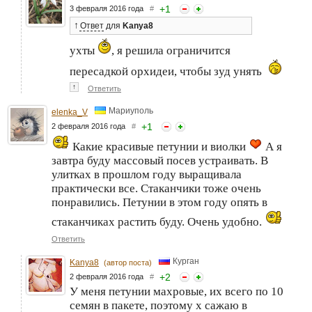
+
1
3 февраля 2016 года
#
↑
Ответ
для
Kanya8
ухты
, я решила ограничится
пересадкой орхидеи, чтобы зуд унять
↑
Ответить
Мариуполь
elenka_V
+
1
2 февраля 2016 года
#
Какие красивые петунии и виолки
А я
завтра буду массовый посев устраивать. В
улитках в прошлом году выращивала
практически все. Стаканчики тоже очень
понравились. Петунии в этом году опять в
стаканчиках растить буду. Очень удобно.
Ответить
Курган
Kanya8
(автор поста)
+
2
2 февраля 2016 года
#
У меня петунии махровые, их всего по 10
семян в пакете, поэтому х сажаю в