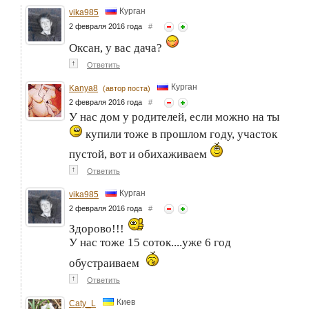
Курган
vika985
2 февраля 2016 года
#
Оксан, у вас дача?
↑
Ответить
Курган
Kanya8
(автор поста)
2 февраля 2016 года
#
У нас дом у родителей, если можно на ты
купили тоже в прошлом году, участок
пустой, вот и обихаживаем
↑
Ответить
Курган
vika985
2 февраля 2016 года
#
Здорово!!!
У нас тоже 15 соток....уже 6 год
обустраиваем
↑
Ответить
Киев
Caty_L