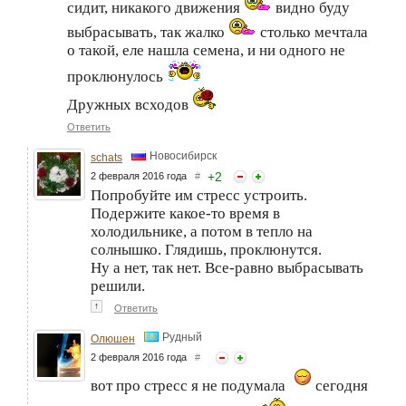
сидит, никакого движения
видно буду
выбрасывать, так жалко
столько мечтала
о такой, еле нашла семена, и ни одного не
проклюнулось
Дружных всходов
Ответить
Новосибирск
schats
+
2
2 февраля 2016 года
#
Попробуйте им стресс устроить.
Подержите какое-то время в
холодильнике, а потом в тепло на
солнышко. Глядишь, проклюнутся.
Ну а нет, так нет. Все-равно выбрасывать
решили.
↑
Ответить
Рудный
Олюшен
2 февраля 2016 года
#
вот про стресс я не подумала
сегодня