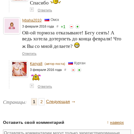
Спасибо
↑
Ответить
Омск
lybaha2010
+
1
3 февраля 2016 года
#
Ой-ой тормоза отказывают! Бегу сеять! А
ведь хотела дотерпеть до конца февраля! Что
ж Вы со мной делаете?
Ответить
Курган
Kanya8
(автор поста)
3 февраля 2016 года
#
↑
Ответить
→
Страницы:
Следующая
1
2
Оставить свой комментарий
↑
наверх