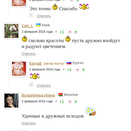
Это точно
Спасибо
↑
Ответить
Киев
Caty_L
+
1
2 февраля 2016 года
#
сколько красоты
пусть дружно взойдут
и радуют цветением.
Ответить
Курган
Kanya8
(автор поста)
+
1
2 февраля 2016 года
#
↑
Ответить
Могилев
Волшебница Ирина
+
1
2 февраля 2016 года
#
Удачных и дружных всходов
Ответить