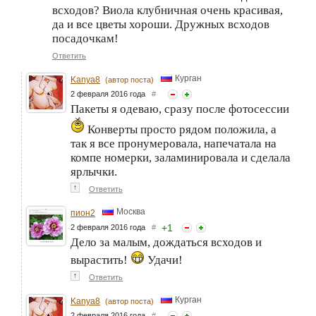
всходов? Виола клубничная очень красивая,
да и все цветы хороши. Дружных всходов
посадочкам!
Ответить
Курган
Kanya8
(автор поста)
2 февраля 2016 года
#
Пакеты я одеваю, сразу после фотосессии
Конверты просто рядом положила, а
так я все пронумеровала, напечатала на
компе номерки, заламинировала и сделала
ярлычки.
↑
Ответить
Москва
пион2
+
1
2 февраля 2016 года
#
Дело за малым, дождаться всходов и
вырастить!
Удачи!
↑
Ответить
Курган
Kanya8
(автор поста)
2 февраля 2016 года
#