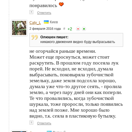
понравилось
↑
Ответить
Киев
Caty_L
+
2
2 февраля 2016 года
#
Олюшен пишет:
никакого движения видно буду выбрасывать
не огорчайся раньше времени.
Может еще проснуться, может стоит
раскрутить. В прошлом году посеяла лук
порей. Не всходил, не всходил, думала
выбрасывать, поковыряла зубочисткой
земельку, даже земля подсохла хорошо,
думала уже что-то другое сеять, - пролила
землю, а через пару дней они как поперли.
Те что провалились, когда зубочисткой
шуркала, тоже проросли, только появились
над землей позже. Мне хорошо было
видно, т.к. сеяла в пластиковую бутылку.
↑
Ответить