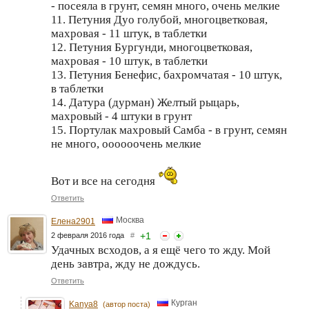
- посеяла в грунт, семян много, очень мелкие
11. Петуния Дуо голубой, многоцветковая,
махровая - 11 штук, в таблетки
12. Петуния Бургунди, многоцветковая,
махровая - 10 штук, в таблетки
13. Петуния Бенефис, бахромчатая - 10 штук,
в таблетки
14. Датура (дурман) Желтый рыцарь,
махровый - 4 штуки в грунт
15. Портулак махровый Самба - в грунт, семян
не много, оооооочень мелкие
Вот и все на сегодня
Ответить
Москва
Елена2901
+
1
2 февраля 2016 года
#
Удачных всходов, а я ещё чего то жду. Мой
день завтра, жду не дождусь.
Ответить
Курган
Kanya8
(автор поста)