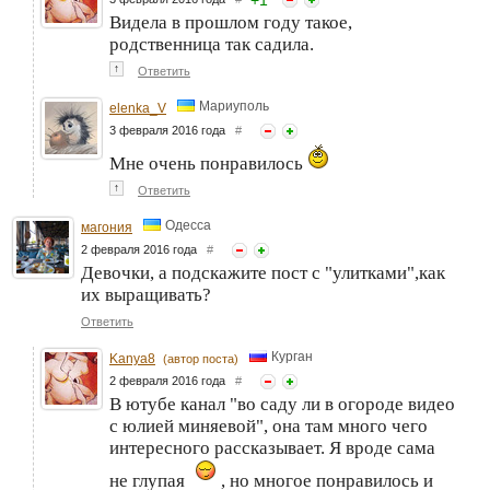
+
1
Видела в прошлом году такое,
родственница так садила.
↑
Ответить
Мариуполь
elenka_V
3 февраля 2016 года
#
Мне очень понравилось
↑
Ответить
Одесса
магония
2 февраля 2016 года
#
Девочки, а подскажите пост с "улитками",как
их выращивать?
Ответить
Курган
Kanya8
(автор поста)
2 февраля 2016 года
#
В ютубе канал "во саду ли в огороде видео
с юлией миняевой", она там много чего
интересного рассказывает. Я вроде сама
не глупая
, но многое понравилось и