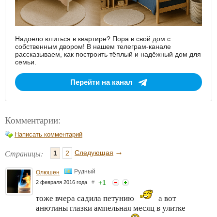
Надоело ютиться в квартире? Пора в свой дом с
собственным двором! В нашем телеграм-канале
рассказываем, как построить тёплый и надёжный дом для
семьи.
Перейти на канал
Комментарии:
Написать комментарий
→
Страницы:
Следующая
1
2
Рудный
Олюшен
+
1
2 февраля 2016 года
#
тоже вчера садила петунию
а вот
анютины глазки ампельная месяц в улитке