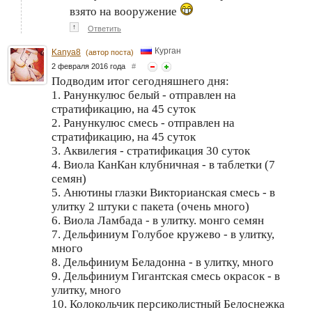
взято на вооружение
↑
Ответить
Курган
Kanya8
(автор поста)
2 февраля 2016 года
#
Подводим итог сегодняшнего дня:
1. Ранункулюс белый - отправлен на
стратификацию, на 45 суток
2. Ранункулюс смесь - отправлен на
стратификацию, на 45 суток
3. Аквилегия - стратификация 30 суток
4. Виола КанКан клубничная - в таблетки (7
семян)
5. Анютины глазки Викторианская смесь - в
улитку 2 штуки с пакета (очень много)
6. Виола Ламбада - в улитку. монго семян
7. Дельфиниум Голубое кружево - в улитку,
много
8. Дельфиниум Беладонна - в улитку, много
9. Дельфиниум Гигантская смесь окрасок - в
улитку, много
10. Колокольчик персиколистный Белоснежка