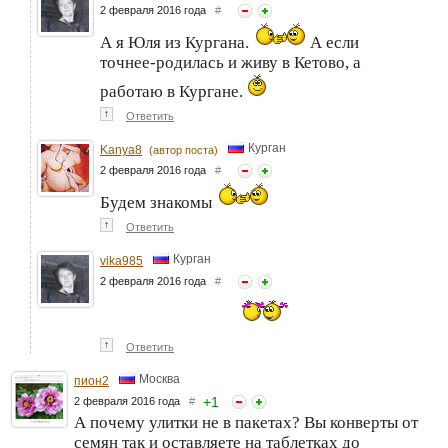
2 февраля 2016 года
#
А я Юля из Кургана.
А если
точнее-родилась и живу в Кетово, а
работаю в Кургане.
↑
Ответить
Курган
Kanya8
(автор поста)
2 февраля 2016 года
#
Будем знакомы
↑
Ответить
Курган
vika985
2 февраля 2016 года
#
↑
Ответить
Москва
пион2
+
1
2 февраля 2016 года
#
А почему улитки не в пакетах? Вы конверты от
семян так и оставляете на таблетках до