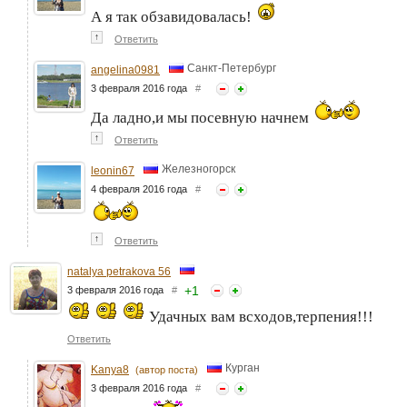
А я так обзавидовалась!
↑
Ответить
Санкт-Петербург
angelina0981
3 февраля 2016 года
#
Да ладно,и мы посевную начнем
↑
Ответить
Железногорск
leonin67
4 февраля 2016 года
#
↑
Ответить
natalya petrakova 56
+
1
3 февраля 2016 года
#
Удачных вам всходов,терпения!!!
Ответить
Курган
Kanya8
(автор поста)
3 февраля 2016 года
#