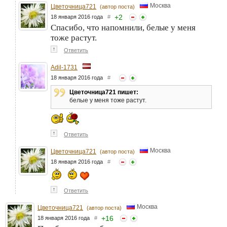
Москва
Цветочница721
(автор поста)
+
2
18 января 2016 года
#
Спасибо, что напомнили, белые у меня
тоже растут.
↑
Ответить
Adil-1731
18 января 2016 года
#
Цветочница721 пишет:
белые у меня тоже растут.
↑
Ответить
Москва
Цветочница721
(автор поста)
18 января 2016 года
#
↑
Ответить
Москва
Цветочница721
(автор поста)
+
16
18 января 2016 года
#