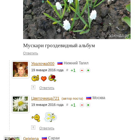
Мускари гроздевидный альбум
Ответить
Нижний Тагил
Уралочка000
+
1
19 января 2016 года
#
↑
Ответить
Москва
Цветочница721
(автор поста)
+
1
19 января 2016 года
#
↑
Ответить
Сараи
Gelelena