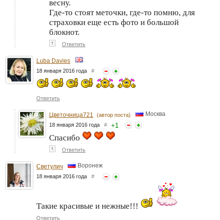
весну.
Где-то стоят меточки, где-то помню, для
страховки еще есть фото и большой
блокнот.
↑
Ответить
Luba Davies
18 января 2016 года
#
Ответить
Москва
Цветочница721
(автор поста)
+
1
18 января 2016 года
#
Спасибо
↑
Ответить
Воронеж
Светулич
18 января 2016 года
#
Такие красивые и нежные!!!
Ответить