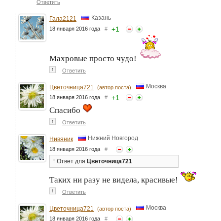
Ответить
Казань
Гала2121
+
1
18 января 2016 года
#
Махровые просто чудо!
↑
Ответить
Москва
Цветочница721
(автор поста)
+
1
18 января 2016 года
#
Спасибо
↑
Ответить
Нижний Новгород
Нивяник
18 января 2016 года
#
↑
Ответ
для
Цветочница721
Таких ни разу не видела, красивые!
↑
Ответить
Москва
Цветочница721
(автор поста)
18 января 2016 года
#