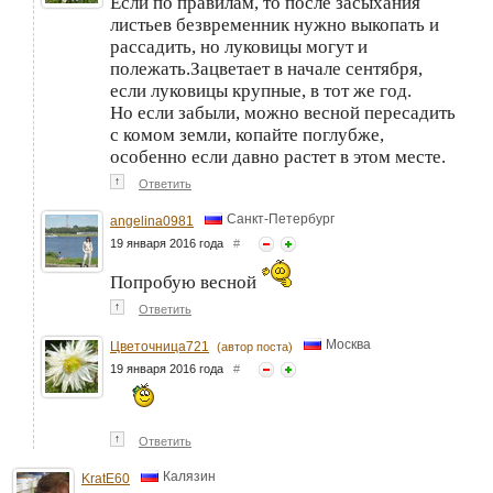
Если по правилам, то после засыхания
листьев безвременник нужно выкопать и
рассадить, но луковицы могут и
полежать.Зацветает в начале сентября,
если луковицы крупные, в тот же год.
Но если забыли, можно весной пересадить
с комом земли, копайте поглубже,
особенно если давно растет в этом месте.
↑
Ответить
Санкт-Петербург
angelina0981
19 января 2016 года
#
Попробую весной
↑
Ответить
Москва
Цветочница721
(автор поста)
19 января 2016 года
#
↑
Ответить
Калязин
KratE60