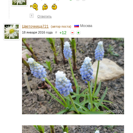
↑
Ответить
Москва
Цветочница721
(автор поста)
+
12
18 января 2016 года
#