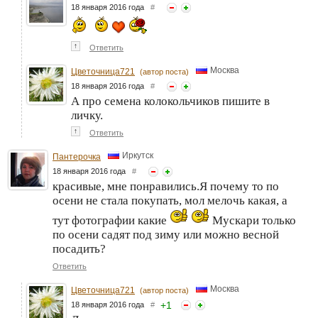
18 января 2016 года
#
↑
Ответить
Москва
Цветочница721
(автор поста)
18 января 2016 года
#
А про семена колокольчиков пишите в
личку.
↑
Ответить
Иркутск
Пантерочка
18 января 2016 года
#
красивые, мне понравились.Я почему то по
осени не стала покупать, мол мелочь какая, а
тут фотографии какие
Мускари только
по осени садят под зиму или можно весной
посадить?
Ответить
Москва
Цветочница721
(автор поста)
+
1
18 января 2016 года
#