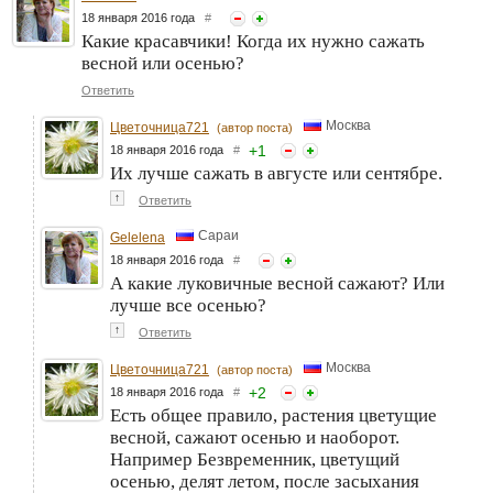
18 января 2016 года
#
Какие красавчики! Когда их нужно сажать
весной или осенью?
Ответить
Москва
Цветочница721
(автор поста)
+
1
18 января 2016 года
#
Их лучше сажать в августе или сентябре.
↑
Ответить
Сараи
Gelelena
18 января 2016 года
#
А какие луковичные весной сажают? Или
лучше все осенью?
↑
Ответить
Москва
Цветочница721
(автор поста)
+
2
18 января 2016 года
#
Есть общее правило, растения цветущие
весной, сажают осенью и наоборот.
Например Безвременник, цветущий
осенью, делят летом, после засыхания