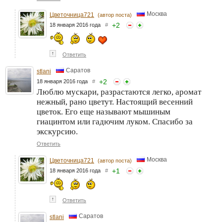
Москва
Цветочница721
(автор поста)
+
2
18 января 2016 года
#
↑
Ответить
Саратов
stlani
+
2
18 января 2016 года
#
Люблю мускари, разрастаются легко, аромат
нежный, рано цветут. Настоящий весенний
цветок. Его еще называют мышиным
гиацинтом или гадючим луком. Спасибо за
экскурсию.
Ответить
Москва
Цветочница721
(автор поста)
+
1
18 января 2016 года
#
↑
Ответить
Саратов
stlani