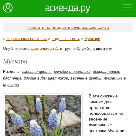
Перейти на неадаптивную версию сайта
декоративные растения
>
садовые цветы
>
Мускари
Опубликовала
Цветочница721
в группе
Клумбы и цветники
Мускари
Разделы:
садовые цветы
,
клумбы и цветники
,
декоративные
растения
,
другие виды цветников
,
весенние цветы
,
луковичные
,
Мускари
В эти снежные
зимние дни
предлагаю
полюбоваться на
весенние
луковичные
цветочки Мускари,