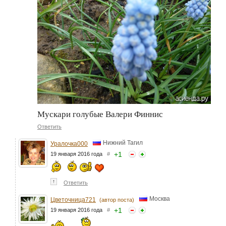
Мускари голубые Валери Финнис
Ответить
Нижний Тагил
Уралочка000
+
1
19 января 2016 года
#
↑
Ответить
Москва
Цветочница721
(автор поста)
+
1
19 января 2016 года
#