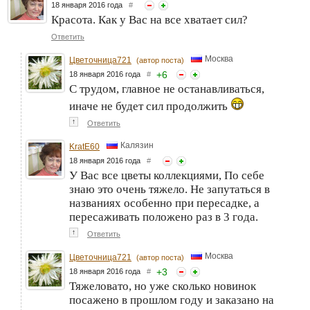
18 января 2016 года
#
Красота. Как у Вас на все хватает сил?
Ответить
Москва
Цветочница721
(автор поста)
+
6
18 января 2016 года
#
С трудом, главное не останавливаться,
иначе не будет сил продолжить
↑
Ответить
Калязин
KratE60
18 января 2016 года
#
У Вас все цветы коллекциями, По себе
знаю это очень тяжело. Не запутаться в
названиях особенно при пересадке, а
пересаживать положено раз в 3 года.
↑
Ответить
Москва
Цветочница721
(автор поста)
+
3
18 января 2016 года
#
Тяжеловато, но уже сколько новинок
посажено в прошлом году и заказано на