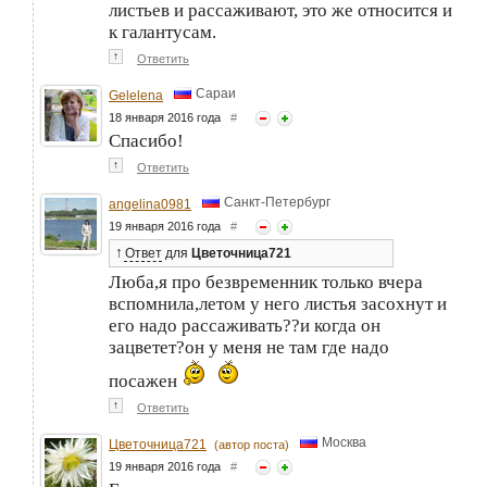
листьев и рассаживают, это же относится и
к галантусам.
↑
Ответить
Сараи
Gelelena
18 января 2016 года
#
Спасибо!
↑
Ответить
Санкт-Петербург
angelina0981
19 января 2016 года
#
↑
Ответ
для
Цветочница721
Люба,я про безвременник только вчера
вспомнила,летом у него листья засохнут и
его надо рассаживать??и когда он
зацветет?он у меня не там где надо
посажен
↑
Ответить
Москва
Цветочница721
(автор поста)
19 января 2016 года
#