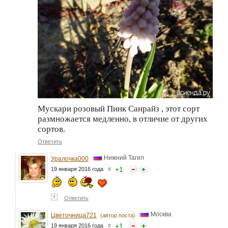
Мускари розовый Пинк Санрайз , этот сорт
размножается медленно, в отличие от других
сортов.
Ответить
Нижний Тагил
Уралочка000
+
1
19 января 2016 года
#
↑
Ответить
Москва
Цветочница721
(автор поста)
+
1
19 января 2016 года
#