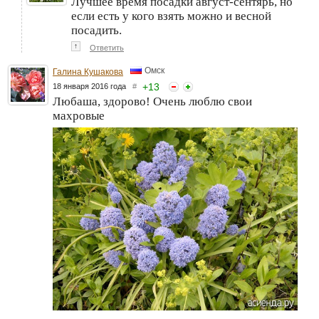
Лучшее время посадки август-сентярь, но
если есть у кого взять можно и весной
посадить.
↑
Ответить
Омск
Галина Кушакова
+
13
18 января 2016 года
#
Любаша, здорово! Очень люблю свои
махровые