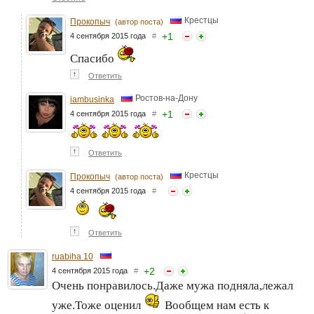
Крестцы
Прокопыч
(автор поста)
+
1
4 сентября 2015 года
#
Спасибо
↑
Ответить
Ростов-на-Дону
iambusinka
+
1
4 сентября 2015 года
#
↑
Ответить
Крестцы
Прокопыч
(автор поста)
4 сентября 2015 года
#
↑
Ответить
ruabiha 10
+
2
4 сентября 2015 года
#
Очень понравилось.Даже мужа подняла,лежал
уже.Тоже оценил
Вообщем нам есть к