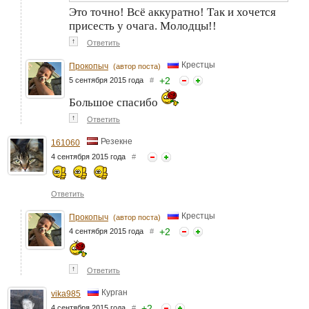
Это точно! Всё аккуратно! Так и хочется
присесть у очага. Молодцы!!
↑
Ответить
Крестцы
Прокопыч
(автор поста)
+
2
5 сентября 2015 года
#
Большое спасибо
↑
Ответить
Резекне
161060
4 сентября 2015 года
#
Ответить
Крестцы
Прокопыч
(автор поста)
+
2
4 сентября 2015 года
#
↑
Ответить
Курган
vika985
+
2
4 сентября 2015 года
#