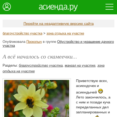
Перейти на неадаптивную версию сайта
благоустройство участка
>
зона отдыха на участке
Опубликовала
Прокопыч
в группе
Обустройство и украшение дачного
участка
А всё началось со скамеечки...
Разделы:
благоустройство участка
,
мангал на участке
,
зона
отдыха на участке
Приветствую всех,
асиендочек и
асиендычей
Лето закончилось, а
с ним и позади куча
переделанных дел
запланированных и