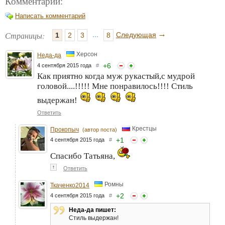
Комментарии:
Написать комментарий
→
Страницы:
...
Следующая
1
2
3
8
Херсон
Неда-да
+
6
4 сентября 2015 года
#
Как приятно когда муж рукастый,с мудрой
головой....!!!!! Мне понравилось!!!! Стиль
выдержан!
Ответить
Крестцы
Прокопыч
(автор поста)
+
1
4 сентября 2015 года
#
Спасибо Татьяна,
↑
Ответить
Ромны
Ткаченко2014
+
2
4 сентября 2015 года
#
Неда-да пишет:
Стиль выдержан!