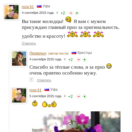
Уфа
roza 61
+
2
4 сентября 2015 года
#
Вы такие молодцы!
Я вам с мужем
присуждаю главный приз за оригинальность,
удобство и красоту!
Ответить
Крестцы
Прокопыч
(автор поста)
+
2
4 сентября 2015 года
#
Спасибо за тёплые слова, и за приз
очень приятно особенно мужу.
↑
Ответить
Уфа
roza 61
+
2
5 сентября 2015 года
#