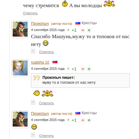
чему стремится
А вы молодцы
Ответить
Крестцы
Прокопыч
(автор поста)
+
1
4 сентября 2015 года
#
Спасибо Машунь,мужу то и топокоя от нас
нету
↑
Ответить
ruabiha 10
+
1
4 сентября 2015 года
#
Прокопыч пишет:
мужу то и топокоя от нас нету
↑
Ответить
Крестцы
Прокопыч
(автор поста)
+
1
4 сентября 2015 года
#
↑
Ответить