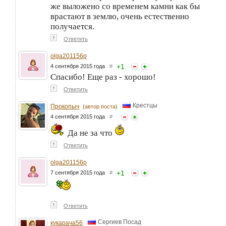
же выложено со временем камни как бы
врастают в землю, очень естественно
получается.
↑
Ответить
olga201156p
+
1
4 сентября 2015 года
#
Спасибо! Еще раз - хорошо!
↑
Ответить
Крестцы
Прокопыч
(автор поста)
4 сентября 2015 года
#
Да не за что
↑
Ответить
olga201156p
+
1
7 сентября 2015 года
#
↑
Ответить
Сергиев Посад
кукарача56