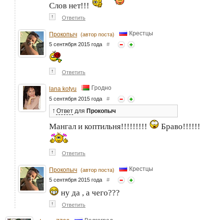
Слов нет!!!
↑
Ответить
Крестцы
Прокопыч
(автор поста)
5 сентября 2015 года
#
↑
Ответить
Гродно
lana kotyu
5 сентября 2015 года
#
↑
Ответ
для
Прокопыч
Мангал и коптильня!!!!!!!!!
Браво!!!!!!
↑
Ответить
Крестцы
Прокопыч
(автор поста)
5 сентября 2015 года
#
ну да , а чего???
↑
Ответить