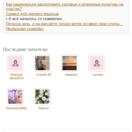
Как рационально расположить садовые и огородные культуры на
участке?
Скамья для дачного крыльца
• А всё началось со скамеечки...
Погасла ночь, и на рассвете только ветер оставил свои следы...
Необычная скамейка
Последние читатели:
Анатоль
ol tislen 56
vitaanna
Leorina
евна2016
Евгения1985у
Раисат