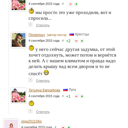
4 сентября 2015 года
#
мы просто это уже проходили, вот и
спросила...
↑
Ответить
Крестцы
Прокопыч
(автор поста)
+
2
4 сентября 2015 года
#
у него сейчас другая задумка, от этой
хочет отдохнуть, может потом и вернётся
к ней. А с нашем климатом и правда надо
делать крышу над всем двором и то не
спасёт
↑
Ответить
Луга
Татьяна Евграфова
+
1
4 сентября 2015 года
#
↑
Ответить
olga201156p
4 сентября 2015 года
#