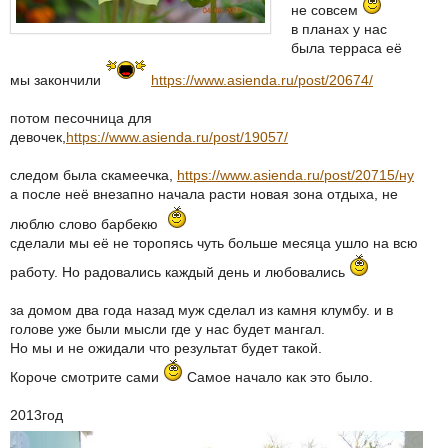
не совсем
в планах у нас
была терраса её
мы закончили
https://www.asienda.ru/post/20674/
потом песочница для
девочек,
https://www.asienda.ru/post/19057/
следом была скамеечка,
https://www.asienda.ru/post/20715/ну
а после неё внезапно начала расти новая зона отдыха, не
люблю слово барбекю
сделали мы её не торопясь чуть больше месяца ушло на всю
работу. Но радовались каждый день и любовались
за домом два года назад муж сделал из камня клумбу. и в
голове уже были мысли где у нас будет мангал.
Но мы и не ожидали что результат будет такой.
Короче смотрите сами
Самое начало как это было.
2013год