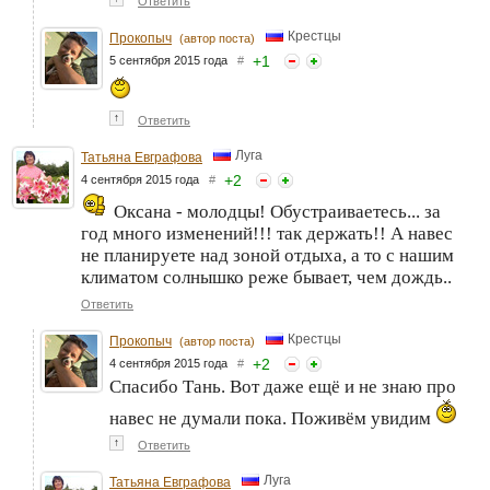
Ответить
Крестцы
Прокопыч
(автор поста)
+
1
5 сентября 2015 года
#
↑
Ответить
Луга
Татьяна Евграфова
+
2
4 сентября 2015 года
#
Оксана - молодцы! Обустраиваетесь... за
год много изменений!!! так держать!! А навес
не планируете над зоной отдыха, а то с нашим
климатом солнышко реже бывает, чем дождь..
Ответить
Крестцы
Прокопыч
(автор поста)
+
2
4 сентября 2015 года
#
Спасибо Тань. Вот даже ещё и не знаю про
навес не думали пока. Поживём увидим
↑
Ответить
Луга
Татьяна Евграфова