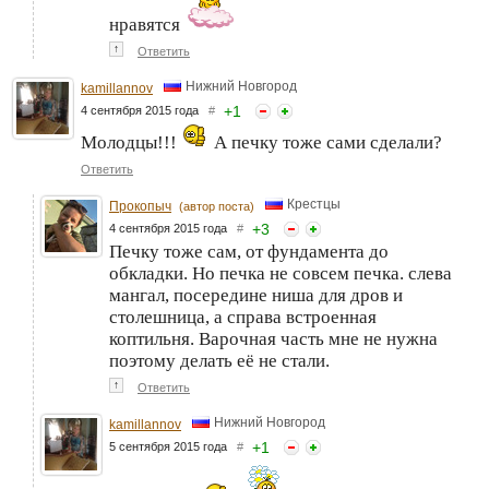
нравятся
↑
Ответить
Нижний Новгород
kamillannov
+
1
4 сентября 2015 года
#
Молодцы!!!
А печку тоже сами сделали?
Ответить
Крестцы
Прокопыч
(автор поста)
+
3
4 сентября 2015 года
#
Печку тоже сам, от фундамента до
обкладки. Но печка не совсем печка. слева
мангал, посередине ниша для дров и
столешница, а справа встроенная
коптильня. Варочная часть мне не нужна
поэтому делать её не стали.
↑
Ответить
Нижний Новгород
kamillannov
+
1
5 сентября 2015 года
#