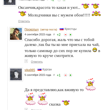
Оксанчик,красота то какая и уют...
Молодчинки вы с мужем обои!!!!!
Ответить
Крестцы
Прокопыч
(автор поста)
+
2
4 сентября 2015 года
#
Спасибо дорогая, жаль что мы с тобой
далеко ,так бы ты ко мне приехала на чай,
только самовар до сих пор не купила
в
живую то круче смотрится.
↑
Ответить
Курган
vika985
+
1
5 сентября 2015 года
#
Да я представляю,как вживую то
сказка
↑