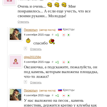
Очень и очень...
Мне
понравилось... А если еще учесть, что все
своими руками... Молодцы!
Ответить
Крестцы
Прокопыч
(автор поста)
+
1
4 сентября 2015 года
#
спасибо
↑
Ответить
olga201156p
+
1
4 сентября 2015 года
#
Оксаночка, а подскажите, пожалуйста, он
под камень, которым выложена площадка,
что-то ложил?
↑
Ответить
Крестцы
Прокопыч
(автор поста)
+
1
4 сентября 2015 года
#
У нас выложено на песок , камень
известняк, держится крепко у клумбы как