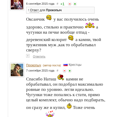
+
1
6 сентября 2015 года
#
↑
Ответ
для
Прокопыч
Оксанчик
у вас получилось очень
здорово, стильно и практично
а
чугунки на печке вообще отпад -
деревенский колорит
а камни, твой
труженник муж ,как то обрабатывал
сверху?
↑
Ответить
Крестцы
Прокопыч
(автор поста)
7 сентября 2015 года
#
Спасибо Наташ
камни не
обрабатывал, он подобрал максимально
ровные по уровню. легли идеально.
Чугунки тоже попались к стати, прямо
целый комплект, обычно надо подбирать,
он сразу же и купил,
Тоже очень