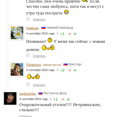
Спасибо Лен очень приятно
Если
честно сама любуюсь. ноги так и несут с
утра туда посидеть
↑
Ответить
Нижний Новгород
Нивяник
+
1
4 сентября 2015 года
#
Понимаю!
У меня так сейчас с новым
домом.
↑
Ответить
Крестцы
Прокопыч
(автор поста)
+
2
4 сентября 2015 года
#
↑
Ответить
Ростов-на-Дону
iambusinka
+
1
4 сентября 2015 года
#
Очаровательный уголок!!!! Нетривиально,
стильно!!!
Ответить