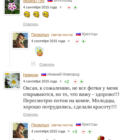
Волгоград
oksana7799
4 сентября 2015 года
#
Ответить
Крестцы
Прокопыч
(автор поста)
4 сентября 2015 года
#
↑
Ответить
Нижний Новгород
Нивяник
+
2
4 сентября 2015 года
#
Оксан, к сожалению, не все фотки у меня
открываются, но то, что вижу - здорово!!!
Пересмотрю потом на компе. Молодцы,
хорошо потрудились, сделали красоту!!!
Ответить
Крестцы
Прокопыч
(автор поста)
+
3
4 сентября 2015 года
#