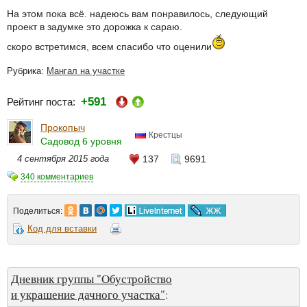
На этом пока всё. надеюсь вам понравилось, следующий
проект в задумке это дорожка к сараю.
скоро встретимся, всем спасибо что оценили
Рубрика:
Мангал на участке
+591
Рейтинг поста:
Прокопыч
Крестцы
Садовод 6 уровня
4 сентября 2015 года
137
9691
340 комментариев
Поделиться:
Код для вставки
Дневник группы "Обустройство
и украшение дачного участка"
: