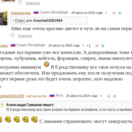
↑
Ответить
Санкт-Петербург
Александрр
24 августа 2015 года
#
↑
Ответ
для
Anusha03081969
Айва еще очень красиво цветет и чуть ли ни самая перв
↑
Ответить
Санкт-Петербург
+
1
ндрр
24 августа 2015 года
#
годные кустарники уже все написали. А декоративные тоже в
ирень, чубушник, вейгела, форзиция, спирея, лианы многолет
программа минимум
Я б родственнику все свои хочухи на 
может обеспечить. Или предложить ему после получения под
ерез первые руки это будет очень затратно, зато надежно
ь
Ухта
usha03081969
24 августа 2015 года
#
(автор поста)
Александр Гришков пишет:
Я б родственнику все свои хочухи на бумаге изложила, а он пусть и выбир
С лианами страшновато: могут замерзнуть