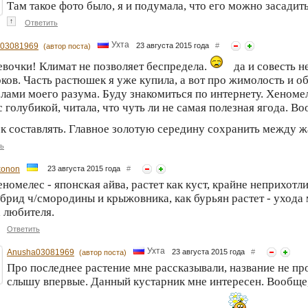
Там такое фото было, я и подумала, что его можно засадит
↑
Ответить
Ухта
03081969
23 августа 2015 года
#
(автор поста)
евочки! Климат не позволяет беспредела.
да и совесть н
ков. Часть растюшек я уже купила, а вот про жимолость и о
лами моего разума. Буду знакомиться по интернету. Хеномел
с голубикой, читала, что чуть ли не самая полезная ягода. В
к составлять. Главное золотую середину сохранить между 
ь
konon
23 августа 2015 года
#
номелес - японская айва, растет как куст, крайне неприхотл
брид ч/смородины и крыжовника, как бурьян растет - ухода 
 любителя.
Ответить
Ухта
Anusha03081969
23 августа 2015 года
#
(автор поста)
Про последнее растение мне рассказывали, название не пр
слышу впервые. Данный кустарник мне интересен. Вообще,