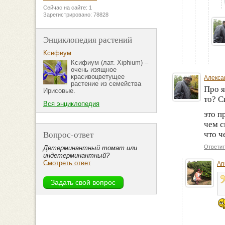
Сейчас на сайте: 1
Зарегистрировано: 78828
Энциклопедия растений
Ксифиум
Ксифиум (лат. Xiphium) –
очень изящное
красивоцветущее
Алекса
растение из семейства
Про я
Ирисовые.
то? С
Вся энциклопедия
это 
чем с
Вопрос-ответ
что ч
Ответит
Детерминантный томат или
индетерминантный?
Смотреть ответ
An