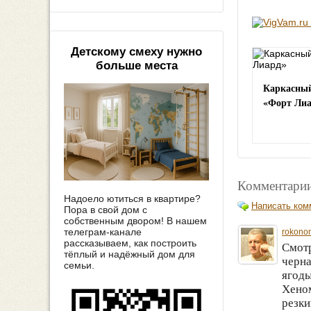
Детскому смеху нужно
больше места
Каркасный
«Форт Лиа
Комментарии
Надоело ютиться в квартире?
Написать ком
Пора в свой дом с
собственным двором! В нашем
телеграм-канале
rokono
рассказываем, как построить
Смотр
тёплый и надёжный дом для
черна
семьи.
ягоды
Хеном
резки