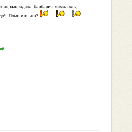
ник, смородина, барбарис, жимолость,...
до!!! Помогите, что?
рий