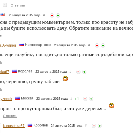
↑
Ответить
23 августа 2015 года
#
сна с предыдущим комментарием, только про красоту не забуд
да вы будите использовать дачу. Обратите внимание на вечно
ь
Нижневартовск
а Акулинв
23 августа 2015 года
#
 еще голубику посадить,но только разные сорта,яблони ка
ь
Королёв
hka67
23 августа 2015 года
#
ю, черешню, грушу забыли
ь
Москва
+
1
tyzenok
23 августа 2015 года
#
прос то про кустарники был, а это уже деревья...
Ответить
Королёв
kunuschka67
24 августа 2015 года
#