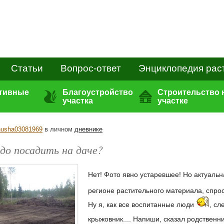
Статьи
Вопрос-ответ
Энциклопедия рас
ативные
Благоустройство
Строительство 
участка
участке
usha03081969
в личном
дневнике
до посадить на даче?
Нет! Фото явно устаревшее! Но актуаль
регионе растительного материала, спрос
Ну я, как все воспитанные люди
, сл
крыжовник.... Напиши, сказал родственн