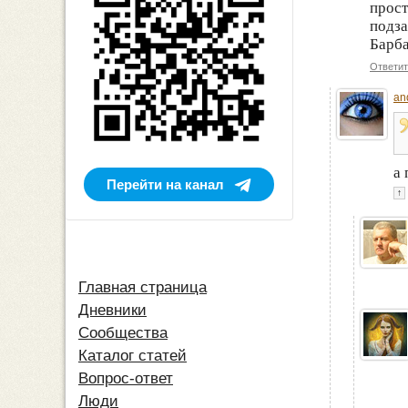
прост
подза
Барба
Ответит
an
а 
Перейти на канал
↑
Главная страница
Дневники
Сообщества
Каталог статей
Вопрос-ответ
Люди