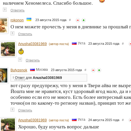
наличием Хеномелеса. Спасибо большое.
↑
Ответить
rokonon
23 августа 2015 года
#
О нем можете прочесть у меня в дневнике за прошлый 
↑
Ответить
Ухта
Anusha03081969
23 августа 2015 года
#
(автор поста)
↑
Ответить
Москва
Butyzenok
23 августа 2015 года
#
↑
Ответ
для
Anusha03081969
вот сразу предупрежу, что у меня в Твери айва не вызре
Йошта мне не нравится, куст здоровый ягод мало, да и 
особенно если его не много. Есть более интересный ка
точно(он по какому-то региону назван), принцип тот же
↑
Ответить
Ухта
Anusha03081969
24 августа 2015 года
#
(автор поста)
Хорошо, буду изучать вопрос дальше