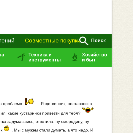
тений
Совместные покупки
Поиск
на
Техника и
Хозяйство
инструменты
и быт
на проблема.
Родственник, поставщик в
ил: какие кустарники привезти для тебя?
егка задумавшись, ответила: ну смородину, ну
ик
. Мы с мужем стали думать, а что надо. И