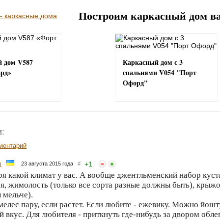
Построим каркасный дом в
 дом V587
Каркасный дом с 3
рд»
спальнями V054 "Порт
Офорд"
:
ментарий
+
1
n
23 августа 2015 года
#
я какой климат у вас. А вообще джентльменский набор куст
я, жимолость (только все сорта разные должны быть), крыжо
 мельче).
елес пару, если растет. Если любите - ежевику. Можно йошту
й вкус. Для любителя - приткнуть где-нибудь за двором обле