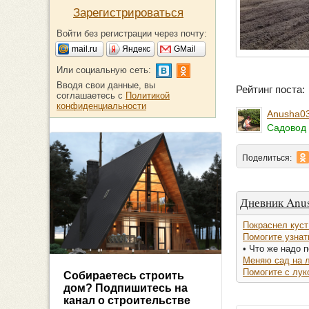
Зарегистрироваться
Войти без регистрации через почту:
mail.ru
Яндекс
GMail
Или социальную сеть:
Вводя свои данные, вы
Рейтинг поста
соглашаетесь с
Политикой
конфиденциальности
Anusha0
Садовод 
Поделиться:
Дневник Anu
Покраснел куст
Помогите узнать
• Что же надо 
Меняю сад на л
Помогите с лук
Собираетесь строить
дом? Подпишитесь на
канал о строительстве