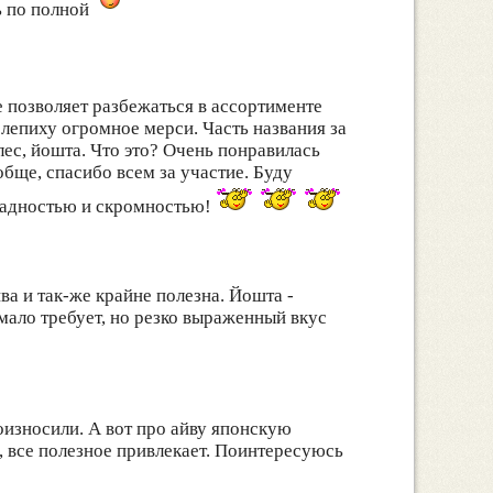
ь по полной
е позволяет разбежаться в ассортименте
блепиху огромное мерси. Часть названия за
ес, йошта. Что это? Очень понравилась
ообще, спасибо всем за участие. Буду
жадностью и скромностью!
ива и так-же крайне полезна. Йошта -
мало требует, но резко выраженный вкус
оизносили. А вот про айву японскую
 все полезное привлекает. Поинтересуюсь