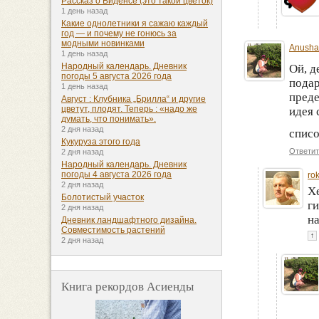
Рассказ о Биденсе (это такой цветок)
1 день назад
Какие однолетники я сажаю каждый
год — и почему не гонюсь за
модными новинками
Anusha
1 день назад
Народный календарь. Дневник
Ой, д
погоды 5 августа 2026 года
подар
1 день назад
преде
Август : Клубника „Брилла“ и другие
цветут, плодят. Теперь : «надо же
идея 
думать, что понимать».
2 дня назад
списо
Кукуруза этого года
Ответит
2 дня назад
Народный календарь. Дневник
погоды 4 августа 2026 года
ro
2 дня назад
Хе
Болотистый участок
ги
2 дня назад
на
Дневник ландшафтного дизайна.
Совместимость растений
↑
2 дня назад
Книга рекордов Асиенды