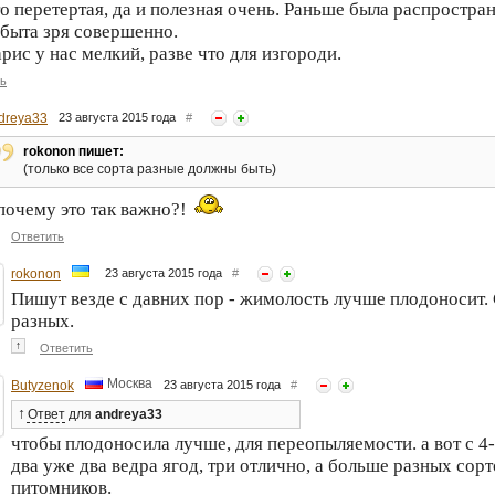
о перетертая, да и полезная очень. Раньше была распростран
быта зря совершенно.
рис у нас мелкий, разве что для изгороди.
ь
dreya33
23 августа 2015 года
#
rokonon пишет:
(только все сорта разные должны быть)
почему это так важно?!
Ответить
rokonon
23 августа 2015 года
#
Пишут везде с давних пор - жимолость лучше плодоносит. 
разных.
↑
Ответить
Москва
Butyzenok
23 августа 2015 года
#
↑
Ответ
для
andreya33
чтобы плодоносила лучше, для переопыляемости. а вот с 4-
два уже два ведра ягод, три отлично, а больше разных сор
питомников.