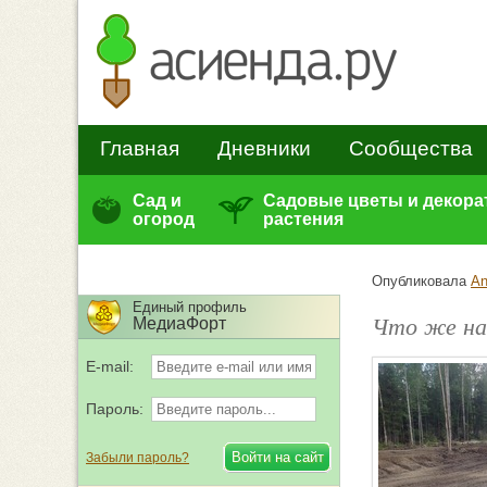
Главная
Дневники
Сообщества
Сад и
Садовые цветы и декор
огород
растения
Опубликовала
An
Единый профиль
Что же на
МедиаФорт
E-mail:
Пароль:
Забыли пароль?