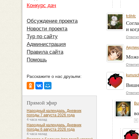
Конкурс дач
fc8hfc
Обсуждение проекта
Согла
Новости проекта
и ког
Тур по сайту
Ответит
Администрация
Акулин
Правила сайта
Можно
Помощь
Ответит
kunusc
Расскажите о нас друзьям:
Вишн
Ответит
Прямой эфир
Bu
Народный календарь. Дневник
во
погоды 7 августа 2026 года
4 часа назад
↑
Народный календарь. Дневник
погоды 6 августа 2026 года
4 часа назад