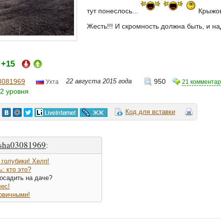
тут понеслось...
Крыжов
Жесть!!! И скромность должна быть, и на
+15
:
3081969
22 августа 2015 года
950
21 коммента
Ухта
2 уровня
Код для вставки
sha03081969
:
 голубики! Хелп!
: кто это?
посадить на даче?
ес!
овичными!