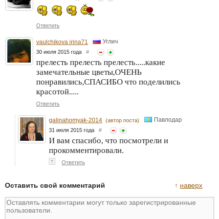
Ответить
Углич
vaulchikova irina71
30 июля 2015 года
#
прелесть прелесть прелесть.....какие
замечательные цветы,ОЧЕНЬ
понравились,СПАСИБО что поделились
красотой.....
Ответить
Павлодар
galinahomyak-2014
(автор поста)
31 июля 2015 года
#
И вам спасибо, что посмотрели и
прокомментировали.
↑
Ответить
Оставить свой комментарий
↑
наверх