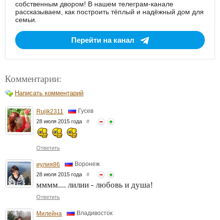
собственным двором! В нашем телеграм-канале
рассказываем, как построить тёплый и надёжный дом для
семьи.
Перейти на канал
Комментарии:
Написать комментарий
Гусев
Rujik2311
28 июля 2015 года
#
Ответить
Воронеж
иулия86
28 июля 2015 года
#
мммм.... лилии - любовь и душа!
Ответить
Владивосток
Милейна