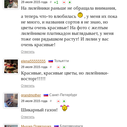
+
1
28 июля 2015 года
#
На лилейники раньше не обращала внимания,
а теперь что-то влюбилась
, у меня их пока
не много, и названия сортов я не знаю, но
цветы очень красивые! На фото с желтым
лилейником платикадон выглядывает, у меня
тоже они рядышком растут! И лилии у вас
очень красивые!
Ответить
Тольятти
elena55555555
28 июля 2015 года
#
Красивые, красивые цветы, но лилейники-
восторг!!!!!
Ответить
Санкт-Петербург
grandmother
28 июля 2015 года
#
Шикарный газон!
Ответить
Благовещенск
Мышка Повязушка