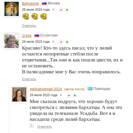
Москва
Butyzenok
28 июля 2015 года
#
Ответить
Ессентуки
1r1ne
29 июля 2015 года
#
Красиво! Кто-то здесь писал, что у лилий
остаются неопрятные стебли после
отцветания...Так они ж как пошли цвести, их и
не остановить.
В палисаднике мне у Вас очень понравилось.
Ответить
Павлодар
galinahomyak-2014
(автор поста)
29 июля 2015 года
#
Мне сказала подруга, что хорошо будут
смотреться с лилиями бархатцы. А она это
увидела на телеканале Усадьба. Вот я и
насадила среди лилий бархатцы.
↑
Ответить