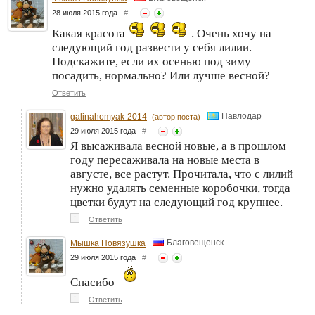
28 июля 2015 года
#
Какая красота
. Очень хочу на
следующий год развести у себя лилии.
Подскажите, если их осенью под зиму
посадить, нормально? Или лучше весной?
Ответить
Павлодар
galinahomyak-2014
(автор поста)
29 июля 2015 года
#
Я высаживала весной новые, а в прошлом
году пересаживала на новые места в
августе, все растут. Прочитала, что с лилий
нужно удалять семенные коробочки, тогда
цветки будут на следующий год крупнее.
↑
Ответить
Благовещенск
Мышка Повязушка
29 июля 2015 года
#
Спасибо
↑
Ответить