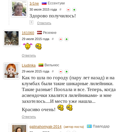
Ессентуки
1r1ne
30 июля 2015 года
#
Здорово получилось!
↑
Ответить
Резекне
161060
29 июля 2015 года
#
Ответить
Вильнюс
Liudinka
29 июля 2015 года
#
Как то шла по городу (пару лет назад) и на
клумбах были такие шикарные лилейники.
Такие разные! Поохала и все. Теперь, когда
асиендочки хвалятся лилейниками- и мне
захотелось....И место уже нашла...
Красиво очень!
Ответить
Павлодар
galinahomyak-2014
(автор поста)