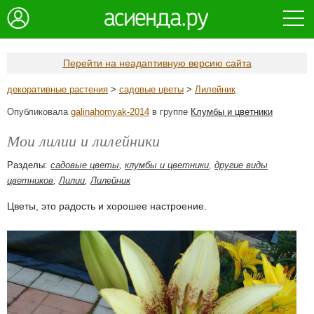
Перейти на неадаптивную версию сайта
декоративные растения
>
садовые цветы
>
Лилейник
Опубликовала
galinahomyak-2014
в группе
Клумбы и цветники
Мои лилии и лилейники
Разделы:
садовые цветы
,
клумбы и цветники
,
другие виды
цветников
,
Лилии
,
Лилейник
Цветы, это радость и хорошее настроение.