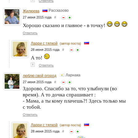
Ответить
Рассказово
Жилюева
27 июня 2015 года
#
Хорошо сказано и главное - в точку!
Ответить
Ларри с тяпкой
(автор поста)
28 июня 2015 года
#
А то!
↑
Ответить
Ларнака
люблю свой огород
27 июня 2015 года
#
Здорово. Спасибо за то, что улыбнули (во
время). А то дочка спрашивает :
- Мама, а ты кому плачешь?! Здесь только мы
с тобой.
Ответить
Ларри с тяпкой
(автор поста)
28 июня 2015 года
#