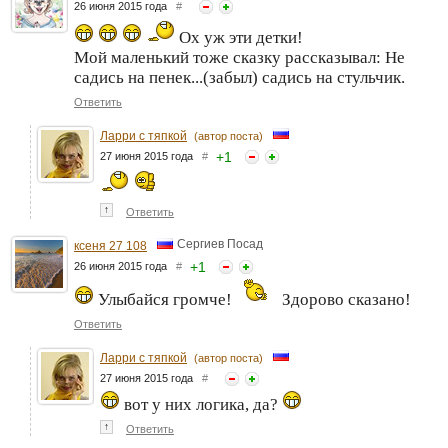
26 июня 2015 года
#
Ох уж эти детки!
Мой маленький тоже сказку рассказывал: Не
садись на пенек...(забыл) садись на стульчик.
Ответить
Ларри с тяпкой
(автор поста)
+
1
27 июня 2015 года
#
↑
Ответить
Сергиев Посад
ксеня 27 108
+
1
26 июня 2015 года
#
Улыбайся громче!
Здорово сказано!
Ответить
Ларри с тяпкой
(автор поста)
27 июня 2015 года
#
вот у них логика, да?
↑
Ответить