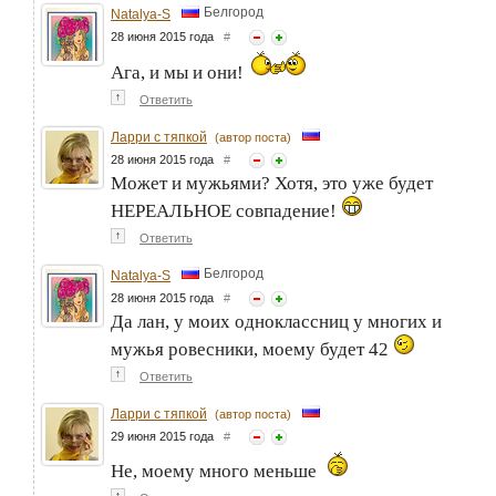
Белгород
Natalya-S
28 июня 2015 года
#
Ага, и мы и они!
↑
Ответить
Ларри с тяпкой
(автор поста)
28 июня 2015 года
#
Может и мужьями? Хотя, это уже будет
НЕРЕАЛЬНОЕ совпадение!
↑
Ответить
Белгород
Natalya-S
28 июня 2015 года
#
Да лан, у моих одноклассниц у многих и
мужья ровесники, моему будет 42
↑
Ответить
Ларри с тяпкой
(автор поста)
29 июня 2015 года
#
Не, моему много меньше
↑