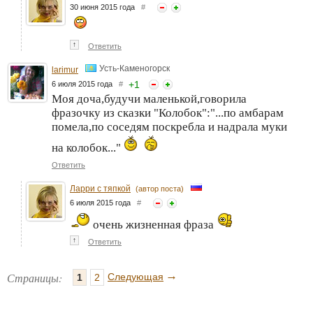
30 июня 2015 года
#
↑
Ответить
Усть-Каменогорск
larimur
+
1
6 июля 2015 года
#
Моя доча,будучи маленькой,говорила
фразочку из сказки "Колобок":"...по амбарам
помела,по соседям поскребла и надрала муки
на колобок..."
Ответить
Ларри с тяпкой
(автор поста)
6 июля 2015 года
#
очень жизненная фраза
↑
Ответить
→
Страницы:
Следующая
1
2