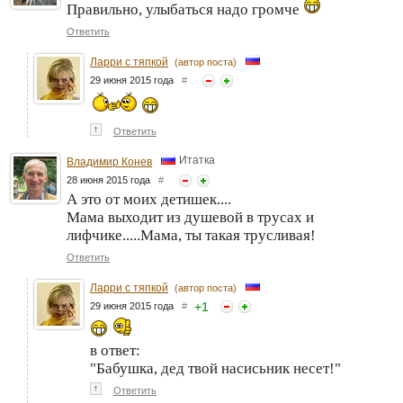
Правильно, улыбаться надо громче
Ответить
Ларри с тяпкой
(автор поста)
29 июня 2015 года
#
↑
Ответить
Итатка
Владимир Конев
28 июня 2015 года
#
А это от моих детишек....
Мама выходит из душевой в трусах и
лифчике.....Мама, ты такая трусливая!
Ответить
Ларри с тяпкой
(автор поста)
+
1
29 июня 2015 года
#
в ответ:
"Бабушка, дед твой насисьник несет!"
↑
Ответить