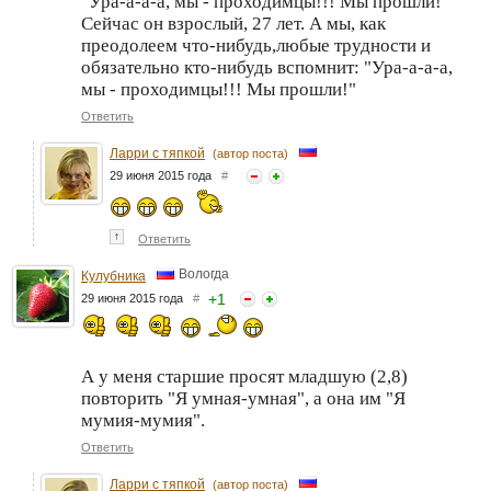
"Ура-а-а-а, мы - проходимцы!!! Мы прошли!"
Сейчас он взрослый, 27 лет. А мы, как
преодолеем что-нибудь,любые трудности и
обязательно кто-нибудь вспомнит: "Ура-а-а-а,
мы - проходимцы!!! Мы прошли!"
Ответить
Ларри с тяпкой
(автор поста)
29 июня 2015 года
#
↑
Ответить
Вологда
Кулубника
+
1
29 июня 2015 года
#
А у меня старшие просят младшую (2,8)
повторить "Я умная-умная", а она им "Я
мумия-мумия".
Ответить
Ларри с тяпкой
(автор поста)