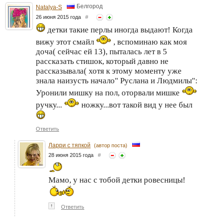
Белгород
Natalya-S
26 июня 2015 года
#
детки такие перлы иногда выдают! Когда
вижу этот смайл
, вспоминаю как моя
доча( сейчас ей 13), пыталась лет в 5
рассказать стишок, который давно не
рассказывала( хотя к этому моменту уже
знала наизусть начало" Руслана и Людмилы":
Уронили мишку на пол, оторвали мишке
ручку...
ножку...вот такой вид у нее был
Ответить
Ларри с тяпкой
(автор поста)
28 июня 2015 года
#
Мамо, у нас с тобой детки ровесницы!
↑
Ответить