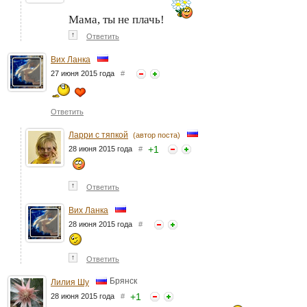
Мама, ты не плачь!
↑
Ответить
Вих Ланка
27 июня 2015 года
#
Ответить
Ларри с тяпкой
(автор поста)
+
1
28 июня 2015 года
#
↑
Ответить
Вих Ланка
28 июня 2015 года
#
↑
Ответить
Брянск
Лилия Шу
+
1
28 июня 2015 года
#