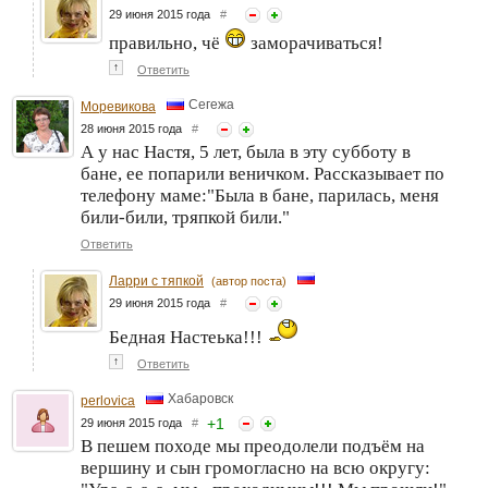
29 июня 2015 года
#
правильно, чё
заморачиваться!
↑
Ответить
Сегежа
Моревикова
28 июня 2015 года
#
А у нас Настя, 5 лет, была в эту субботу в
бане, ее попарили веничком. Рассказывает по
телефону маме:"Была в бане, парилась, меня
били-били, тряпкой били."
Ответить
Ларри с тяпкой
(автор поста)
29 июня 2015 года
#
Бедная Настеька!!!
↑
Ответить
Хабаровск
perlovica
+
1
29 июня 2015 года
#
В пешем походе мы преодолели подъём на
вершину и сын громогласно на всю округу: