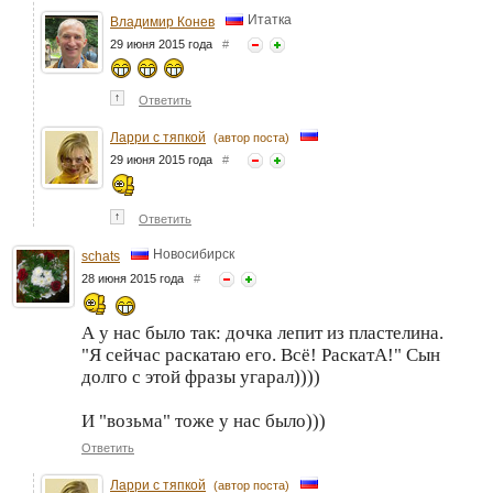
Итатка
Владимир Конев
29 июня 2015 года
#
↑
Ответить
Ларри с тяпкой
(автор поста)
29 июня 2015 года
#
↑
Ответить
Новосибирск
schats
28 июня 2015 года
#
А у нас было так: дочка лепит из пластелина.
"Я сейчас раскатаю его. Всё! РаскатА!" Сын
долго с этой фразы угарал))))
И "возьма" тоже у нас было)))
Ответить
Ларри с тяпкой
(автор поста)