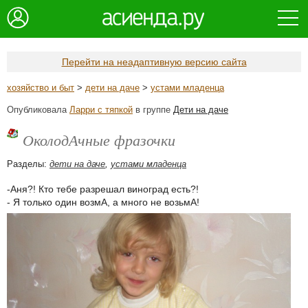
Перейти на неадаптивную версию сайта
хозяйство и быт
>
дети на даче
>
устами младенца
Опубликовала
Ларри с тяпкой
в группе
Дети на даче
ОколодАчные фразочки
Разделы:
дети на даче
,
устами младенца
-Аня?! Кто тебе разрешал виноград есть?!
- Я только один возмА, а много не возьмА!