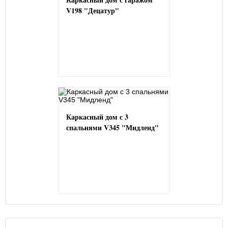
V198 "Децатур"
Каркасный дом с 3
спальнями V345 "Мидленд"