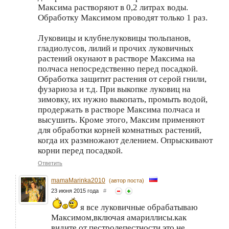
Максима растворяют в 0,2 литрах воды.
Обработку Максимом проводят только 1 раз.
Луковицы и клубнелуковицы тюльпанов,
гладиолусов, лилий и прочих луковичных
растений окунают в растворе Максима на
полчаса непосредственно перед посадкой.
Обработка защитит растения от серой гнили,
фузариоза и т.д. При выкопке луковиц на
зимовку, их нужно выкопать, промыть водой,
продержать в растворе Максима полчаса и
высушить. Кроме этого, Максим применяют
для обработки корней комнатных растений,
когда их размножают делением. Опрыскивают
корни перед посадкой.
Ответить
mamaMarinka2010
(автор поста)
23 июня 2015 года
#
я все луковичные обрабатываю
Максимом,включая амариллисы.как
видите от пестролепестности это не