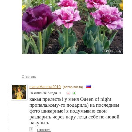
Ответить
mamaMarinka2010
(автор поста)
20 июня 2015 года
#
какая прелесть! у меня Queen оf night
пропала,кому-то подарила) на последнем
фото шикарные! я подумываю свои
раздарить через пару лет,а себе по-новой
накупить
↑
Ответить