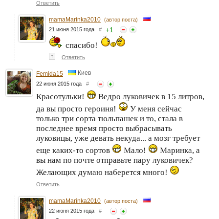
Ответить
mamaMarinka2010
(автор поста)
+
1
21 июня 2015 года
#
спасибо!
↑
Ответить
Киев
Femida15
22 июня 2015 года
#
Красотульки!
Ведро луковичек в 15 литров,
да вы просто героиня!
У меня сейчас
только три сорта тюльпашек и то, стала в
последнее время просто выбрасывать
луковицы, уже девать некуда... а мозг требует
еще каких-то сортов
Мало!
Маринка, а
вы нам по почте отправьте пару луковичек?
Желающих думаю наберется много!
Ответить
mamaMarinka2010
(автор поста)
22 июня 2015 года
#