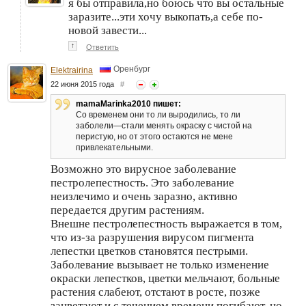
я бы отправила,но боюсь что вы остальные
заразите...эти хочу выкопать,а себе по-
новой завести...
↑
Ответить
Оренбург
Elektrairina
22 июня 2015 года
#
mamaMarinka2010 пишет:
Со временем они то ли выродились, то ли
заболели—стали менять окраску с чистой на
перистую, но от этого остаются не мене
привлекательными.
Возможно это вирусное заболевание
пестролепестность. Это заболевание
неизлечимо и очень заразно, активно
передается другим растениям.
Внешне пестролепестность выражается в том,
что из-за разрушения вирусом пигмента
лепестки цветков становятся пестрыми.
Заболевание вызывает не только изменение
окраски лепестков, цветки мельчают, больные
растения слабеют, отстают в росте, позже
зацветают и с течением времени погибают, но