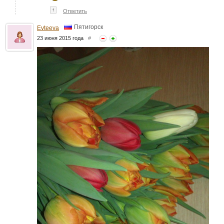
↑
Ответить
Пятигорск
Evteeva
23 июня 2015 года
#