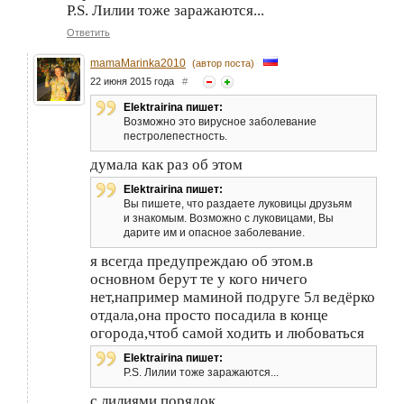
P.S. Лилии тоже заражаются...
Ответить
mamaMarinka2010
(автор поста)
22 июня 2015 года
#
Elektrairina пишет:
Возможно это вирусное заболевание
пестролепестность.
думала как раз об этом
Elektrairina пишет:
Вы пишете, что раздаете луковицы друзьям
и знакомым. Возможно с луковицами, Вы
дарите им и опасное заболевание.
я всегда предупреждаю об этом.в
основном берут те у кого ничего
нет,например маминой подруге 5л ведёрко
отдала,она просто посадила в конце
огорода,чтоб самой ходить и любоваться
Elektrairina пишет:
P.S. Лилии тоже заражаются...
с лилиями порядок