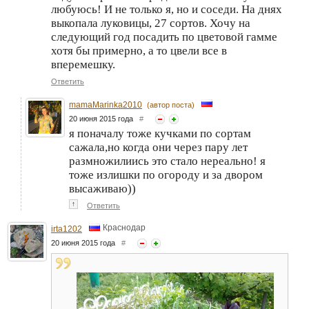
любуюсь! И не только я, но и соседи. На днях
выкопала луковицы, 27 сортов. Хочу на
следующий год посадить по цветовой гамме
хотя бы примерно, а то цвели все в
вперемешку.
Ответить
mamaMarinka2010
(автор поста)
20 июня 2015 года
#
я поначалу тоже кучками по сортам
сажала,но когда они через пару лет
размножилиись это стало нереально! я
тоже излишки по огороду и за двором
высаживаю))
↑
Ответить
Краснодар
irta1202
20 июня 2015 года
#