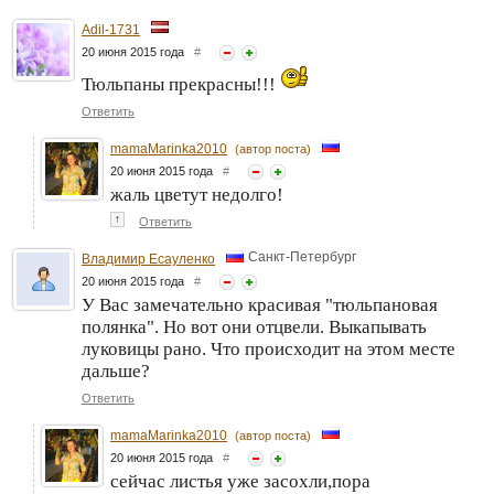
Adil-1731
20 июня 2015 года
#
Тюльпаны прекрасны!!!
Ответить
mamaMarinka2010
(автор поста)
20 июня 2015 года
#
жаль цветут недолго!
↑
Ответить
Санкт-Петербург
Владимир Есауленко
20 июня 2015 года
#
У Вас замечательно красивая "тюльпановая
полянка". Но вот они отцвели. Выкапывать
луковицы рано. Что происходит на этом месте
дальше?
Ответить
mamaMarinka2010
(автор поста)
20 июня 2015 года
#
сейчас листья уже засохли,пора