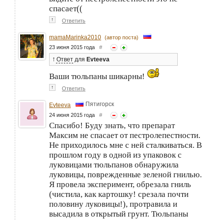
спасает((
↑
Ответить
mamaMarinka2010
(автор поста)
23 июня 2015 года
#
↑
Ответ
для
Evteeva
Ваши тюльпаны шикарны!
↑
Ответить
Пятигорск
Evteeva
24 июня 2015 года
#
Спасибо! Буду знать, что препарат
Максим не спасает от пестролепестности.
Не приходилось мне с ней сталкиваться. В
прошлом году в одной из упаковок с
луковицами тюльпанов обнаружила
луковицы, поврежденные зеленой гнилью.
Я провела эксперимент, обрезала гниль
(чистила, как картошку! срезала почти
половину луковицы!), протравила и
высадила в открытый грунт. Тюльпаны