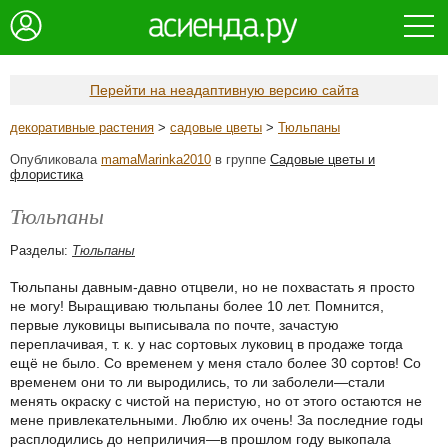
Перейти на неадаптивную версию сайта
декоративные растения
>
садовые цветы
>
Тюльпаны
Опубликовала
mamaMarinka2010
в группе
Садовые цветы и
флористика
Тюльпаны
Разделы:
Тюльпаны
Тюльпаны давным-давно отцвели, но не похвастать я просто
не могу! Выращиваю тюльпаны более 10 лет. Помнится,
первые луковицы выписывала по почте, зачастую
переплачивая, т. к. у нас сортовых луковиц в продаже тогда
ещё не было. Со временем у меня стало более 30 сортов! Со
временем они то ли выродились, то ли заболели—стали
менять окраску с чистой на перистую, но от этого остаются не
мене привлекательными. Люблю их очень! За последние годы
расплодились до неприличия—в прошлом году выкопала