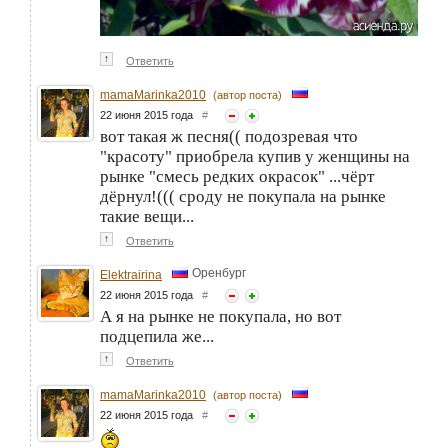
↑
Ответить
mamaMarinka2010
(автор поста)
22 июня 2015 года
#
вот такая ж песня(( подозревая что
"красоту" приобрела купив у женщины на
рынке "смесь редких окрасок" ...чёрт
дёрнул!((( сроду не покупала на рынке
такие вещи...
↑
Ответить
Оренбург
Elektrairina
22 июня 2015 года
#
А я на рынке не покупала, но вот
подцепила же...
↑
Ответить
mamaMarinka2010
(автор поста)
22 июня 2015 года
#