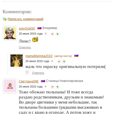
Комментарии:
Написать комментарий
Владимир
sverchok50
20 июня 2015 года
#
Люкс!
Ответить
mamaMarinka2010
(автор поста)
20 июня 2015 года
#
жаль что окраску оригинальную потеряли(
↑
Ответить
Станица Новопокровская
Светлана098
20 июня 2015 года
#
Тоже обожаю тюльпаны! И тоже всегда
раздаю родственникам, друзьям и знакомым!
Во дворе цветники у меня небольшие, так
тюльпаны большими грядками высаживаю в
саду и с краю в огороде. А потом хожу и