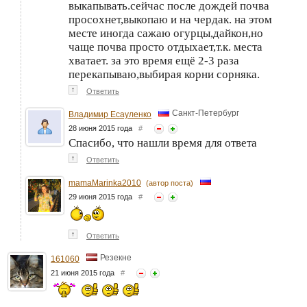
выкапывать.сейчас после дождей почва
просохнет,выкопаю и на чердак. на этом
месте иногда сажаю огурцы,дайкон,но
чаще почва просто отдыхает,т.к. места
хватает. за это время ещё 2-3 раза
перекапываю,выбирая корни сорняка.
↑
Ответить
Санкт-Петербург
Владимир Есауленко
28 июня 2015 года
#
Спасибо, что нашли время для ответа
↑
Ответить
mamaMarinka2010
(автор поста)
29 июня 2015 года
#
↑
Ответить
Резекне
161060
21 июня 2015 года
#