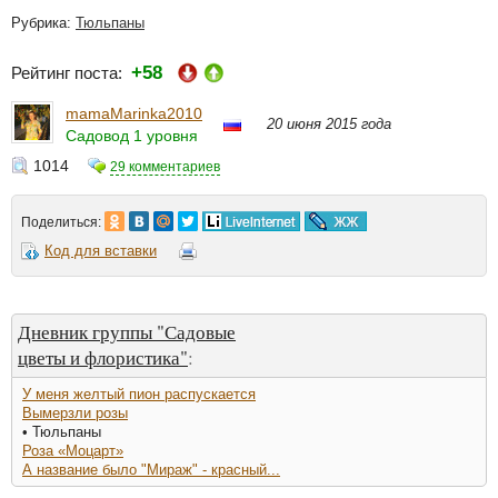
Рубрика:
Тюльпаны
+58
Рейтинг поста:
mamaMarinka2010
20 июня 2015 года
Садовод 1 уровня
1014
29 комментариев
Поделиться:
Код для вставки
Дневник группы "Садовые
цветы и флористика"
:
У меня желтый пион распускается
Вымерзли розы
• Тюльпаны
Роза «Моцарт»
А название было "Мираж" - красный...