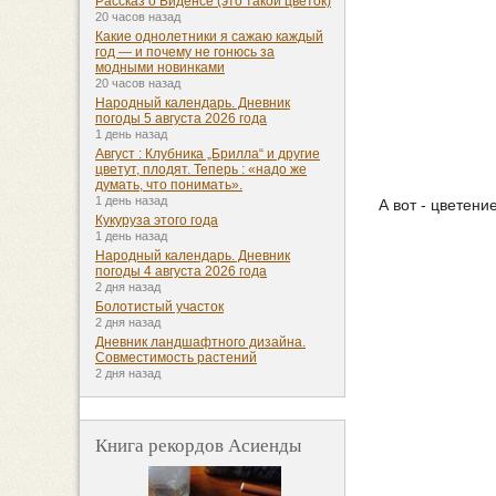
Рассказ о Биденсе (это такой цветок)
20 часов назад
Какие однолетники я сажаю каждый
год — и почему не гонюсь за
модными новинками
20 часов назад
Народный календарь. Дневник
погоды 5 августа 2026 года
1 день назад
Август : Клубника „Брилла“ и другие
цветут, плодят. Теперь : «надо же
думать, что понимать».
1 день назад
А вот - цветение
Кукуруза этого года
1 день назад
Народный календарь. Дневник
погоды 4 августа 2026 года
2 дня назад
Болотистый участок
2 дня назад
Дневник ландшафтного дизайна.
Совместимость растений
2 дня назад
Книга рекордов Асиенды