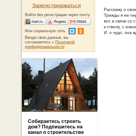
Зарегистрироваться
Расскажу о сво
Войти без регистрации через почту:
Трижды я ее пе
вот, в связи со
mail.ru
Яндекс
GMail
к стволу, с южн
Или социальную сеть:
И, о чудо, она 
Вводя свои данные, вы
соглашаетесь с
Политикой
конфиденциальности
Собираетесь строить
дом? Подпишитесь на
канал о строительстве