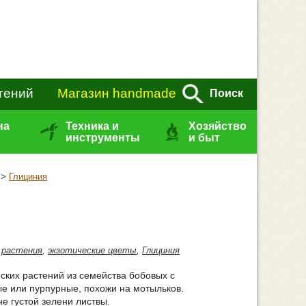
тений
Магазин handmade
Поиск
на
Техника и
Хозяйство
инструменты
и быт
>
Глициния
 растения
,
экзотические цветы
,
Глициния
еских растений из семейства бобовых с
ые или пурпурные, похожи на мотыльков.
е густой зелени листвы.