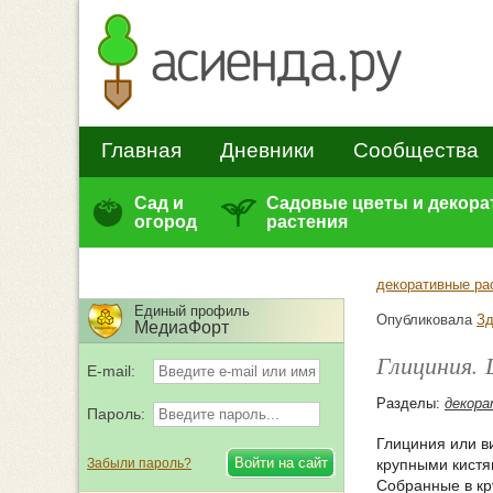
Главная
Дневники
Сообщества
Сад и
Садовые цветы и декор
огород
растения
декоративные ра
Единый профиль
Опубликовала
Зд
МедиаФорт
Глициния. 
E-mail:
Разделы:
декора
Пароль:
Глициния или в
Забыли пароль?
крупными кистя
Собранные в кр