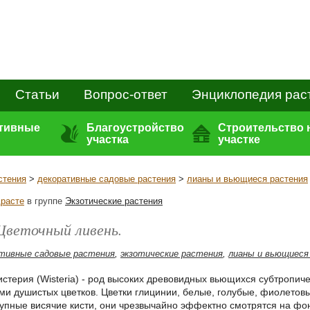
Статьи
Вопрос-ответ
Энциклопедия рас
ативные
Благоустройство
Строительство 
участка
участке
стения
>
декоративные садовые растения
>
лианы и вьющиеся растения
расте
в группе
Экзотические растения
Цветочный ливень.
тивные садовые растения
,
экзотические растения
,
лианы и вьющиеся
истерия (Wisteria) - род высоких древовидных вьющихся субтропич
ми душистых цветков. Цветки глицинии, белые, голубые, фиолетов
упные висячие кисти, они чрезвычайно эффектно смотрятся на фон