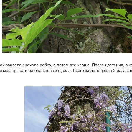
ой зацвела сначало робко, а потом все краше. После цветения, в к
з месяц, полтора она снова зацвела. Всего за лето цвела 3 раза с