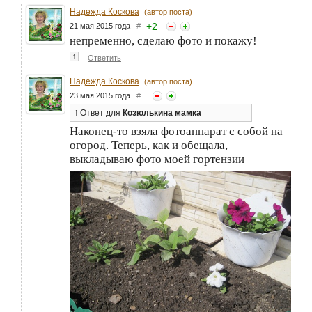
Надежда Коскова
(автор поста)
+
2
21 мая 2015 года
#
непременно, сделаю фото и покажу!
↑
Ответить
Надежда Коскова
(автор поста)
23 мая 2015 года
#
↑
Ответ
для
Козюлькина мамка
Наконец-то взяла фотоаппарат с собой на
огород. Теперь, как и обещала,
выкладываю фото моей гортензии