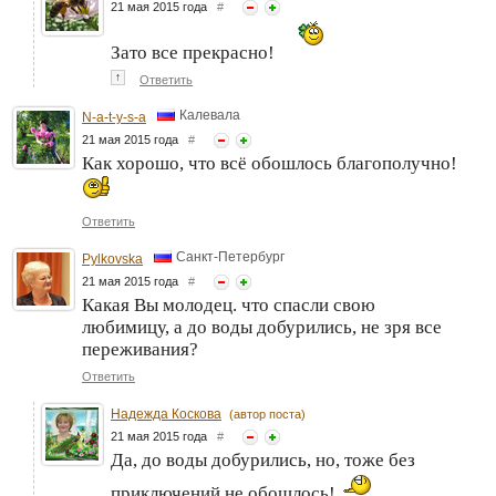
21 мая 2015 года
#
Зато все прекрасно!
↑
Ответить
Калевала
N-a-t-y-s-a
21 мая 2015 года
#
Как хорошо, что всё обошлось благополучно!
Ответить
Санкт-Петербург
Pylkovska
21 мая 2015 года
#
Какая Вы молодец. что спасли свою
любимицу, а до воды добурились, не зря все
переживания?
Ответить
Надежда Коскова
(автор поста)
21 мая 2015 года
#
Да, до воды добурились, но, тоже без
приключений не обошлось!