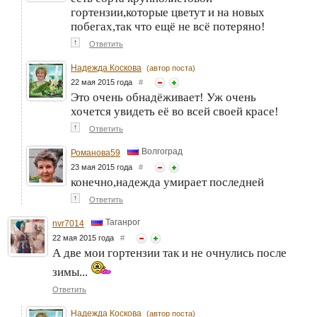
гортензии,которые цветут и на новых
побегах,так что ещё не всё потеряно!
↑
Ответить
Надежда Коскова
(автор поста)
22 мая 2015 года
#
Это очень обнадёживает! Уж очень
хочется увидеть её во всей своей красе!
↑
Ответить
Волгоград
Романова59
23 мая 2015 года
#
конечно,надежда умирает последней
↑
Ответить
Таганрог
nvr7014
22 мая 2015 года
#
А две мои гортензии так и не очнулись после
зимы...
Ответить
Надежда Коскова
(автор поста)