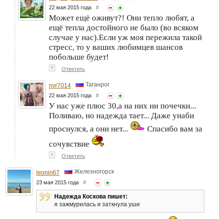
22 мая 2015 года
#
Может ещё оживут?! Они тепло любят, а
ещё тепла достойного не было (во всяком
случае у нас).Если уж моя пережила такой
стресс, то у ваших любимцев шансов
побольше будет!
↑
Ответить
Таганрог
nvr7014
22 мая 2015 года
#
У нас уже плюс 30,а на них ни почечки...
Поливаю, но надежда тает... Даже унаби
проснулся, а они нет...
Спасибо вам за
сочувствие
↑
Ответить
Железногорск
leonin67
23 мая 2015 года
#
Надежда Коскова пишет:
я зажмурилась и заткнула уши