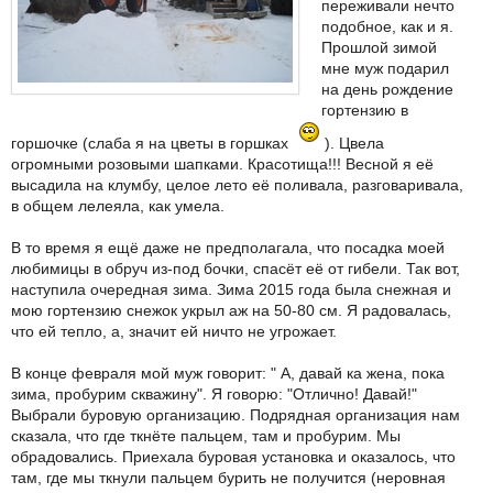
переживали нечто
подобное, как и я.
Прошлой зимой
мне муж подарил
на день рождение
гортензию в
горшочке (слаба я на цветы в горшках
). Цвела
огромными розовыми шапками. Красотища!!! Весной я её
высадила на клумбу, целое лето её поливала, разговаривала,
в общем лелеяла, как умела.
В то время я ещё даже не предполагала, что посадка моей
любимицы в обруч из-под бочки, спасёт её от гибели. Так вот,
наступила очередная зима. Зима 2015 года была снежная и
мою гортензию снежок укрыл аж на 50-80 см. Я радовалась,
что ей тепло, а, значит ей ничто не угрожает.
В конце февраля мой муж говорит: " А, давай ка жена, пока
зима, пробурим скважину". Я говорю: "Отлично! Давай!"
Выбрали буровую организацию. Подрядная организация нам
сказала, что где ткнёте пальцем, там и пробурим. Мы
обрадовались. Приехала буровая установка и оказалось, что
там, где мы ткнули пальцем бурить не получится (неровная