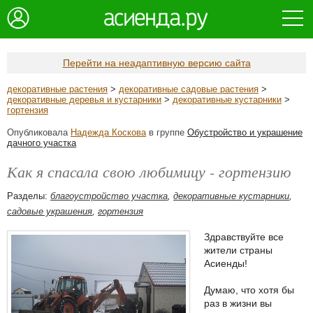
Перейти на неадаптивную версию сайта
декоративные растения
>
декоративные садовые растения
>
декоративные деревья и кустарники
>
декоративные кустарники
>
гортензия
Опубликовала
Надежда Коскова
в группе
Обустройство и украшение
дачного участка
Как я спасала свою любимицу - гортензию
Разделы:
благоустройство участка
,
декоративные кустарники
,
садовые украшения
,
гортензия
Здравствуйте все
жители страны
Асиенды!
Думаю, что хотя бы
раз в жизни вы