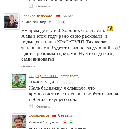
↑
Ответить
Рыльск
Ларриса Федорова
21 мая 2015 года
#
Ну прям детектив! Хорошо, что спасли.
А мы в этом году рано свою раскрыли, и
подмерзла наша КРАСАТУЛЯ. Так жалко,
теперь цвести будет только на следующий год!
Цветет розовыми цветами. Ну что вздыхать,
сами виноваты!
Ответить
Надежда Коскова
(автор поста)
21 мая 2015 года
#
Жаль бедняжку, я слышала, что
крупнолистная гортензия цветёт только на
побегах текущего года
↑
Ответить
Волгоград
Романова59
22 мая 2015 года
#
есть сорта крупнолистовой