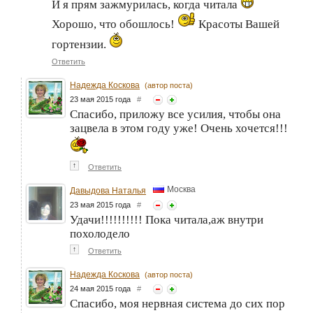
И я прям зажмурилась, когда читала
Хорошо, что обошлось!
Красоты Вашей
гортензии.
Ответить
Надежда Коскова
(автор поста)
23 мая 2015 года
#
Спасибо, приложу все усилия, чтобы она
зацвела в этом году уже! Очень хочется!!!
↑
Ответить
Москва
Давыдова Наталья
23 мая 2015 года
#
Удачи!!!!!!!!!! Пока читала,аж внутри
похолодело
↑
Ответить
Надежда Коскова
(автор поста)
24 мая 2015 года
#
Спасибо, моя нервная система до сих пор