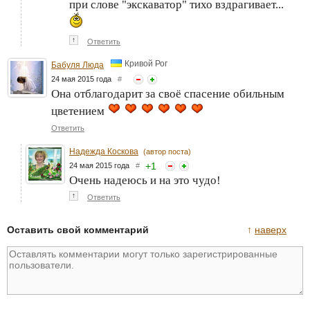
при слове "экскаватор" тихо вздрагивает...
↑
Ответить
Кривой Рог
Бабуля Люда
24 мая 2015 года
#
Она отблагодарит за своё спасение обильным
цветением
Ответить
Надежда Коскова
(автор поста)
+
1
24 мая 2015 года
#
Очень надеюсь и на это чудо!
↑
Ответить
Оставить свой комментарий
↑
наверх