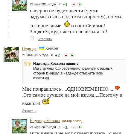
+
1
21 мая 2015 года
#
наверно не будет цвести (я уже
задумывалась над этим вопросом), но мы-
то терпеливые
и настойчивые!
Зацветёт, куда-же от нас деться-то!
↑
Ответить
Херсон
Неда-да
+
2
21 мая 2015 года
#
Надежда Коскова пишет:
Мы с мужем, одновременно, рванули с разных
сторон к ковшу (в надежде отыскать мою
красотку).
Мне понравилось ....ОДНОВРЕМЕННО....
.Это самое лучшее,на мой взгляд....Поэтому и
выжила!
Ответить
Надежда Коскова
(автор поста)
+
1
21 мая 2015 года
#
муж иначе и не мог отреагировать...я ему