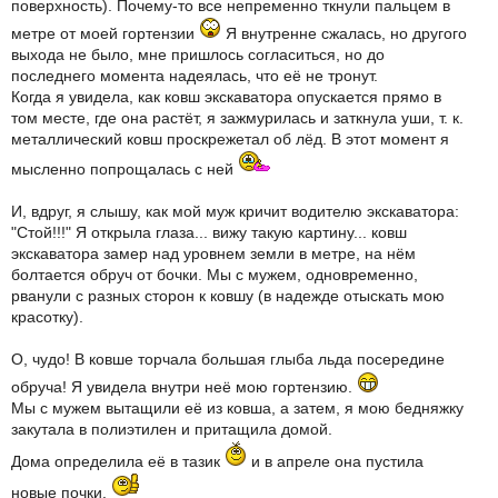
поверхность). Почему-то все непременно ткнули пальцем в
метре от моей гортензии
Я внутренне сжалась, но другого
выхода не было, мне пришлось согласиться, но до
последнего момента надеялась, что её не тронут.
Когда я увидела, как ковш экскаватора опускается прямо в
том месте, где она растёт, я зажмурилась и заткнула уши, т. к.
металлический ковш проскрежетал об лёд. В этот момент я
мысленно попрощалась с ней
И, вдруг, я слышу, как мой муж кричит водителю экскаватора:
"Стой!!!" Я открыла глаза... вижу такую картину... ковш
экскаватора замер над уровнем земли в метре, на нём
болтается обруч от бочки. Мы с мужем, одновременно,
рванули с разных сторон к ковшу (в надежде отыскать мою
красотку).
О, чудо! В ковше торчала большая глыба льда посередине
обруча! Я увидела внутри неё мою гортензию.
Мы с мужем вытащили её из ковша, а затем, я мою бедняжку
закутала в полиэтилен и притащила домой.
Дома определила её в тазик
и в апреле она пустила
новые почки.