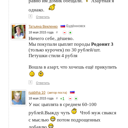
равно им домик обещали.
Азартная я
однако.
↑
Ответить
Будённовск
Татьяна Векленко
18 мая 2015 года
#
Ничего себе, дёшево.
Мы покупали цыплят породы
Родонит 3
(только курочек) по 30 рублей/шт.
Петушки стили 4 рубля
Вошла в азарт, что хочешь ещё прикупить
↑
Ответить
ruabiha 10
(автор поста)
+
1
18 мая 2015 года
#
У нас цыплята в среднем 60-100
рублей.Выжду чуть
Чтоб муж свыкся
с мыслью
потом подрощенных
добавлю