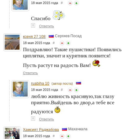
18 мая 2015 года
#
Спасибо
↑
Ответить
Сергиев Посад
ксеня 27 108
18 мая 2015 года
#
Поздравляю! Такие пушистики! Появились
циплятки, значит и курятник появится!
Пусть растут на радость Вам!
Ответить
ruabiha 10
(автор поста)
18 мая 2015 года
#
люблю живность красивую,так глазу
приятно.Выйдешь во двор,а тебе все
радуются
↑
Ответить
Махачкала
Хамсият Раджабова
18 мая 2015 года
#