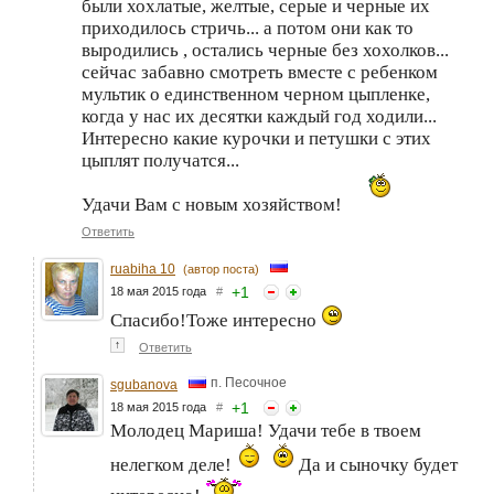
были хохлатые, желтые, серые и черные их
приходилось стричь... а потом они как то
выродились , остались черные без хохолков...
сейчас забавно смотреть вместе с ребенком
мультик о единственном черном цыпленке,
когда у нас их десятки каждый год ходили...
Интересно какие курочки и петушки с этих
цыплят получатся...
Удачи Вам с новым хозяйством!
Ответить
ruabiha 10
(автор поста)
+
1
18 мая 2015 года
#
Спасибо!Тоже интересно
↑
Ответить
п. Песочное
sgubanova
+
1
18 мая 2015 года
#
Молодец Мариша! Удачи тебе в твоем
нелегком деле!
Да и сыночку будет