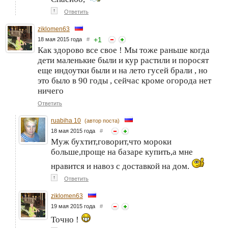
↑
Ответить
ziklomen63
+
1
18 мая 2015 года
#
Как здорово все свое ! Мы тоже раньше когда
дети маленькие были и кур растили и поросят
еще индоутки были и на лето гусей брали , но
это было в 90 годы , сейчас кроме огорода нет
ничего
Ответить
ruabiha 10
(автор поста)
18 мая 2015 года
#
Муж бухтит,говорит,что мороки
больше,проще на базаре купить,а мне
нравится и навоз с доставкой на дом.
↑
Ответить
ziklomen63
19 мая 2015 года
#
Точно !