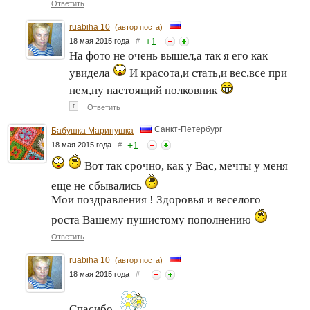
Ответить
ruabiha 10
(автор поста)
+
1
18 мая 2015 года
#
На фото не очень вышел,а так я его как
увидела
И красота,и стать,и вес,все при
нем,ну настоящий полковник
↑
Ответить
Санкт-Петербург
Бабушка Маринушка
+
1
18 мая 2015 года
#
Вот так срочно, как у Вас, мечты у меня
еще не сбывались
Мои поздравления ! Здоровья и веселого
роста Вашему пушистому пополнению
Ответить
ruabiha 10
(автор поста)
18 мая 2015 года
#
Спасибо,