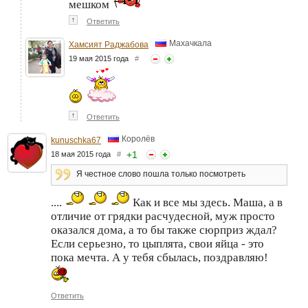
мешком
↑
Ответить
Махачкала
Хамсият Раджабова
19 мая 2015 года
#
↑
Ответить
Королёв
kunuschka67
+
1
18 мая 2015 года
#
Я честное слово пошла только посмотреть
....
Как и все мы здесь. Маша, а в
отличие от грядки расчудесной, муж просто
оказался дома, а то бы также сюрприз ждал?
Если серьезно, то цыплята, свои яйца - это
пока мечта. А у тебя сбылась, поздравляю!
Ответить