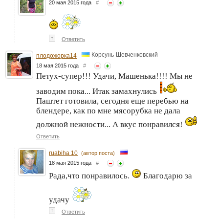
20 мая 2015 года
#
↑
Ответить
Корсунь-Шевченковский
плодожорка14
18 мая 2015 года
#
Петух-супер!!! Удачи, Машенька!!!! Мы не
заводим пока... Итак замахнулись
Паштет готовила, сегодня еще перебью на
блендере, как по мне мясорубка не дала
должной нежности... А вкус понравился!
Ответить
ruabiha 10
(автор поста)
18 мая 2015 года
#
Рада,что понравилось.
Благодарю за
удачу
↑
Ответить