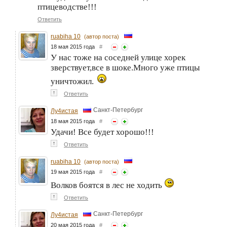
птицеводстве!!!
Ответить
ruabiha 10
(автор поста)
18 мая 2015 года
#
У нас тоже на соседней улице хорек
зверствует,все в шоке.Много уже птицы
уничтожил.
↑
Ответить
Санкт-Петербург
Лу4истая
18 мая 2015 года
#
Удачи! Все будет хорошо!!!
↑
Ответить
ruabiha 10
(автор поста)
19 мая 2015 года
#
Волков боятся в лес не ходить
↑
Ответить
Санкт-Петербург
Лу4истая
20 мая 2015 года
#