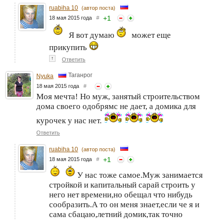
ruabiha 10
(автор поста)
+
1
18 мая 2015 года
#
Я вот думаю
может еще
прикупить
↑
Ответить
Таганрог
Nyuka
18 мая 2015 года
#
Моя мечта! Но муж, занятый строительством
дома своего одобрямс не дает, а домика для
курочек у нас нет.
Ответить
ruabiha 10
(автор поста)
+
1
18 мая 2015 года
#
У нас тоже самое.Муж занимается
стройкой и капитальный сарай строить у
него нет времени,но обещал что нибудь
сообразить.А то он меня знает,если че я и
сама сбацаю,летний домик,так точно