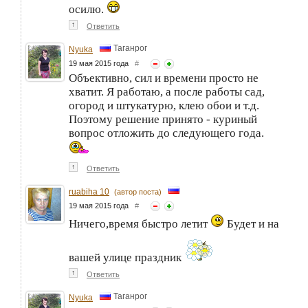
осилю.
↑
Ответить
Таганрог
Nyuka
19 мая 2015 года
#
Объективно, сил и времени просто не
хватит. Я работаю, а после работы сад,
огород и штукатурю, клею обои и т.д.
Поэтому решение принято - куриный
вопрос отложить до следующего года.
↑
Ответить
ruabiha 10
(автор поста)
19 мая 2015 года
#
Ничего,время быстро летит
Будет и на
вашей улице праздник
↑
Ответить
Таганрог
Nyuka