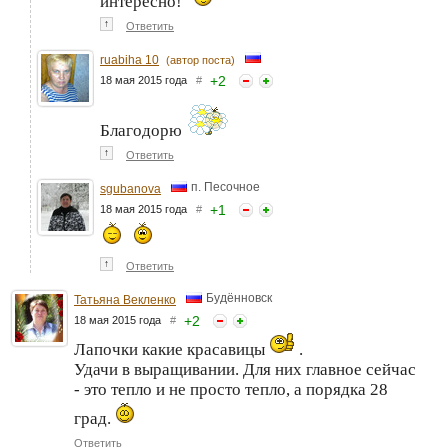
интересно!
↑
Ответить
ruabiha 10
(автор поста)
+
2
18 мая 2015 года
#
Благодорю
↑
Ответить
п. Песочное
sgubanova
+
1
18 мая 2015 года
#
↑
Ответить
Будённовск
Татьяна Векленко
+
2
18 мая 2015 года
#
Лапочки какие красавицы
.
Удачи в выращивании. Для них главное сейчас
- это тепло и не просто тепло, а порядка 28
град.
Ответить