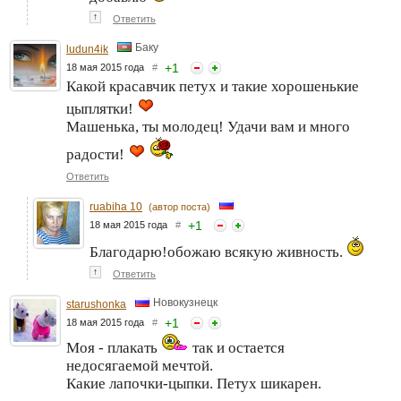
↑
Ответить
Баку
ludun4ik
+
1
18 мая 2015 года
#
Какой красавчик петух и такие хорошенькие
цыплятки!
Машенька, ты молодец! Удачи вам и много
радости!
Ответить
ruabiha 10
(автор поста)
+
1
18 мая 2015 года
#
Благодарю!обожаю всякую живность.
↑
Ответить
Новокузнецк
starushonka
+
1
18 мая 2015 года
#
Моя - плакать
так и остается
недосягаемой мечтой.
Какие лапочки-цыпки. Петух шикарен.