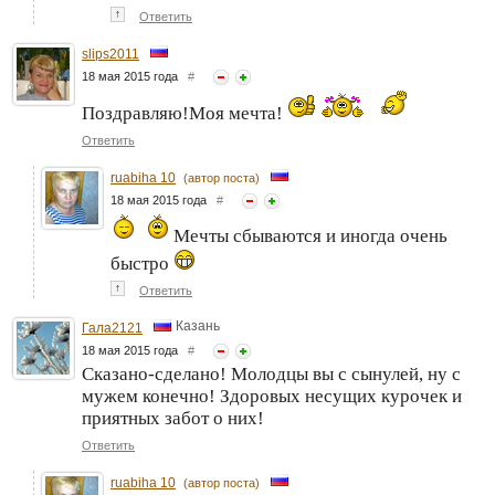
↑
Ответить
slips2011
18 мая 2015 года
#
Поздравляю!Моя мечта!
Ответить
ruabiha 10
(автор поста)
18 мая 2015 года
#
Мечты сбываются и иногда очень
быстро
↑
Ответить
Казань
Гала2121
18 мая 2015 года
#
Сказано-сделано! Молодцы вы с сынулей, ну с
мужем конечно! Здоровых несущих курочек и
приятных забот о них!
Ответить
ruabiha 10
(автор поста)