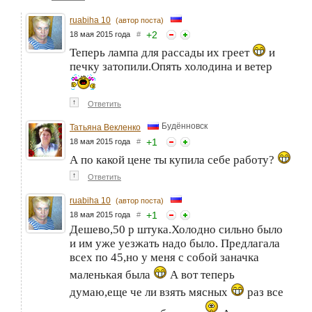
ruabiha 10
(автор поста)
+
2
18 мая 2015 года
#
Теперь лампа для рассады их греет
и
печку затопили.Опять холодина и ветер
↑
Ответить
Будённовск
Татьяна Векленко
+
1
18 мая 2015 года
#
А по какой цене ты купила себе работу?
↑
Ответить
ruabiha 10
(автор поста)
+
1
18 мая 2015 года
#
Дешево,50 р штука.Холодно сильно было
и им уже уезжать надо было. Предлагала
всех по 45,но у меня с собой заначка
маленькая была
А вот теперь
думаю,еще че ли взять мясных
раз все