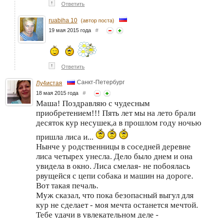
↑
Ответить
ruabiha 10
(автор поста)
19 мая 2015 года
#
↑
Ответить
Санкт-Петербург
Лу4истая
18 мая 2015 года
#
Маша! Поздравляю с чудесным
приобретением!!! Пять лет мы на лето брали
десяток кур несушек,а в прошлом году ночью
пришла лиса и...
Нынче у родственницы в соседней деревне
лиса четырех унесла. Дело было днем и она
увидела в окно. Лиса смелая- не побоялась
рвущейся с цепи собака и машин на дороге.
Вот такая печаль.
Муж сказал, что пока безопасный выгул для
кур не сделает - моя мечта останется мечтой.
Тебе удачи в увлекательном деле -