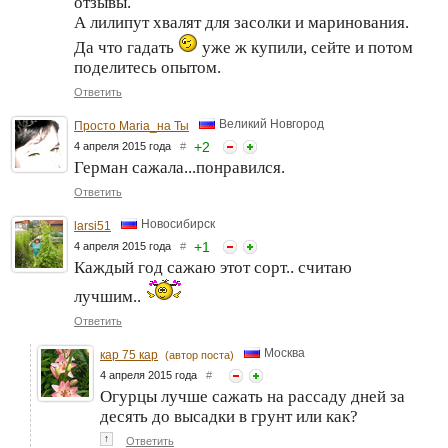
отзывы.
А лилипут хвалят для засолки и маринования.
Да что гадать
уже ж купили, сейте и потом
поделитесь опытом.
Ответить
Великий Новгород
Просто Maria_на Ты
+
2
4 апреля 2015 года
#
Герман сажала...понравился.
Ответить
Новосибирск
larsi51
+
1
4 апреля 2015 года
#
Каждый год сажаю этот сорт.. считаю
лучшим..
Ответить
Москва
кар 75 кар
(автор поста)
4 апреля 2015 года
#
Огурцы лучше сажать на рассаду дней за
десять до высадки в грунт или как?
↑
Ответить