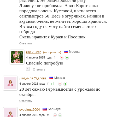
растения). Не разочаровал ни разу.
Лилипут не пробовала. А вот Коротышка
порадовал очень. Кустовой, плети всего
сантиметров 50. Весь в огурчиках. Ранний и
вкусный очень, не желтеет, хорошо хранится.
В этом году не могу найти семена этого
гибрида.
Очень нравится Кураж и Посошок.
Ответить
Москва
кар 75 кар
(автор поста)
4 апреля 2015 года
#
Спасибо попробую
↑
Ответить
Москва
Людмила Удалова
+
1
4 апреля 2015 года
#
20 лет сажаю Герман.всегда с урожаем до
октября.
Ответить
Барнаул
evgelena2004
4 апреля 2015 года
#