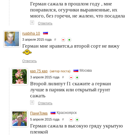
Герман сажала в прошлом году , мне
понравился, огурчики выравненные, их
много, без горечи, не жалею, что посадила
↑
Ответить
ruabiha 10
3 апреля 2015 года
#
Герман мне нравится,а второй сорт не вижу
Ответить
Москва
кар 75 кар
(автор поста)
3 апреля 2015 года
#
Второй лилипут f1 скажите а герман
лучше в парник или открытый грунт
сажать
↑
Ответить
Красноярск
ПаниТома
5 апреля 2015 года
#
Герман сажала в высокую гряду укрытую
пленкой