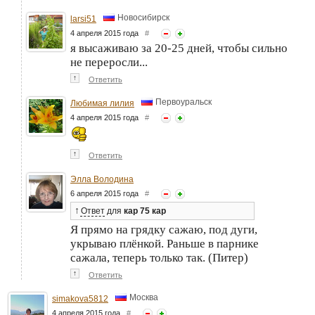
Новосибирск
larsi51
4 апреля 2015 года
#
я высаживаю за 20-25 дней, чтобы сильно
не переросли...
↑
Ответить
Первоуральск
Любимая лилия
4 апреля 2015 года
#
↑
Ответить
Элла Володина
6 апреля 2015 года
#
↑
Ответ
для
кар 75 кар
Я прямо на грядку сажаю, под дуги,
укрываю плёнкой. Раньше в парнике
сажала, теперь только так. (Питер)
↑
Ответить
Москва
simakova5812
4 апреля 2015 года
#