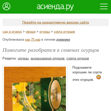
Перейти на неадаптивную версию сайта
сад и огород
>
овощи
>
огурцы
>
сорта огурцов
Опубликовала
кар 75 кар
в личном
дневнике
Помогите разобратся в семенах огурцов
Разделы:
огурцы
,
выращивание огурцов
,
сорта огурцов
Подскажите
хорошие ли сорта
этих огурцов.