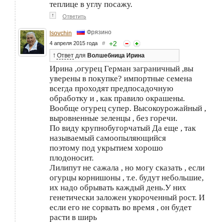
теплице в углу посажу.
↑
Ответить
Фрязино
lsovchin
+
2
4 апреля 2015 года
#
↑
Ответ
для
Волшебница Ирина
Ирина ,огурец Герман заграничный ,вы
уверены в покупке? импортные семена
всегда проходят предпосадочную
обработку и , как правило окрашены.
Вообще огурец супер. Высокоурожайный ,
выровненные зеленцы , без горечи.
По виду крупнобугорчатый Да еще , так
называемый самоопыляющийся
поэтому под укрытием хорошо
плодоносит.
Лилипут не сажала , но могу сказать , если
огурцы корнишоны , т.е. будут небольшие,
их надо обрывать каждый день.У них
генетически заложен укороченный рост. И
если его не сорвать во время , он будет
расти в ширь