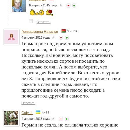
6 апреля 2015 года
#
↑
Ответить
Минск
Геннадьевна Наталья
4 апреля 2015 года
#
Герман рос под временным укрытием, пом
понравился, но было несколько лет назад.
Поскольку Вы новичок, могу посоветовать
купить несколько сортов и посадить по
несколько семян. А потом выберите, что
годится для Вашей земли. Всхожесть огурцов
лет 8. Понравившиеся будете из этой же пачки
сажать в следщие годы. Бывает, что
прошлогодние семена плохо всходят, а
полежат год-другой и самое то.
Ответить
Киев
Caty_L
4 апреля 2015 года
#
Герман не сеяла, но слышала только хорошие