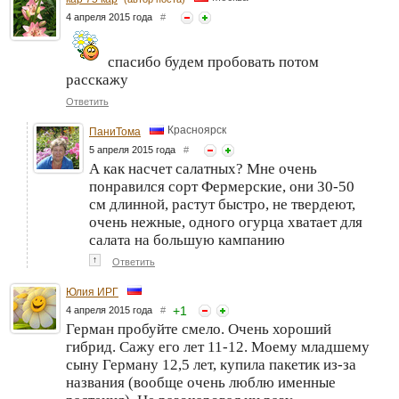
4 апреля 2015 года
#
спасибо будем пробовать потом
расскажу
Ответить
Красноярск
ПаниТома
5 апреля 2015 года
#
А как насчет салатных? Мне очень
понравился сорт Фермерские, они 30-50
см длинной, растут быстро, не твердеют,
очень нежные, одного огурца хватает для
салата на большую кампанию
↑
Ответить
Юлия ИРГ
+
1
4 апреля 2015 года
#
Герман пробуйте смело. Очень хороший
гибрид. Сажу его лет 11-12. Моему младшему
сыну Герману 12,5 лет, купила пакетик из-за
названия (вообще очень люблю именные