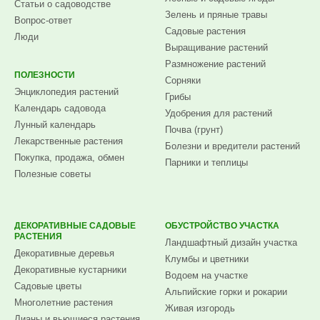
Статьи о садоводстве
Зелень и пряные травы
Вопрос-ответ
Садовые растения
Люди
Выращивание растений
Размножение растений
ПОЛЕЗНОСТИ
Сорняки
Энциклопедия растений
Грибы
Календарь садовода
Удобрения для растений
Лунный календарь
Почва (грунт)
Лекарственные растения
Болезни и вредители растений
Покупка, продажа, обмен
Парники и теплицы
Полезные советы
ДЕКОРАТИВНЫЕ САДОВЫЕ
ОБУСТРОЙСТВО УЧАСТКА
РАСТЕНИЯ
Ландшафтный дизайн участка
Декоративные деревья
Клумбы и цветники
Декоративные кустарники
Водоем на участке
Садовые цветы
Альпийские горки и рокарии
Многолетние растения
Живая изгородь
Лианы и вьющиеся растения