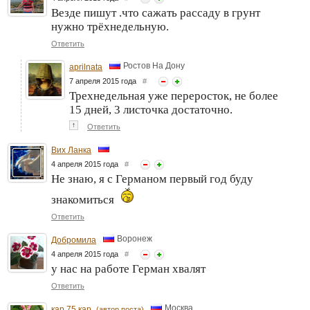
Везде пишут .что сажать рассаду в грунт
нужно трёхнедельную.
Ответить
Ростов На Дону
aprilnata
7 апреля 2015 года
#
Трехнедельная уже переросток, не более
15 дней, 3 листочка достаточно.
↑
Ответить
Вих Ланка
4 апреля 2015 года
#
Не знаю, я с Германом первый год буду
знакомиться
Ответить
Воронеж
Добромила
4 апреля 2015 года
#
у нас на работе Герман хвалят
Ответить
Москва
кар 75 кар
(автор поста)