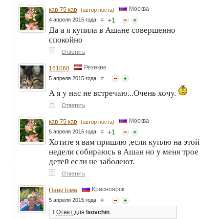
Москва
кар 75 кар
(автор поста)
+
1
4 апреля 2015 года
#
Да а я купила в Ашане совершенно
спокойно
↑
Ответить
Резекне
161060
5 апреля 2015 года
#
А я у нас не встречаю...Очень хочу.
↑
Ответить
Москва
кар 75 кар
(автор поста)
+
1
5 апреля 2015 года
#
Хотите я вам пришлю ,если куплю на этой
недели собираюсь в Ашан но у меня трое
детей если не заболеют.
↑
Ответить
Красноярск
ПаниТома
5 апреля 2015 года
#
↑
Ответ
для
lsovchin