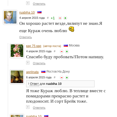
↑
Ответить
ruabiha 10
+
1
4 апреля 2015 года
#
Он хорошо растет везде,лилипут не знаю.Я
еще Кураж очень люблю
Ответить
Москва
кар 75 кар
(автор поста)
4 апреля 2015 года
#
Спасибо буду пробовать!Потом напишу.
↑
Ответить
Ростов На Дону
aprilnata
6 апреля 2015 года
#
↑
Ответ
для
ruabiha 10
Я тоже Кураж люблю. В теплице вместе с
помидорами прекрасно растет и
плодоносит. И сорт Брейк тоже.
↑
Ответить
ruabiha 10