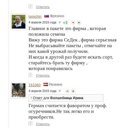
↑
Ответить
Фрязино
lsovchin
+
3
4 апреля 2015 года
#
Главное в пакете это фирма , которая
положила семена
Вижу это фирма СеДек , фирма серьезная
Не выбрасывайте пакеты , отмечайте на
них какой урожай получили.
И когда в другой раз будете искать сорт,
старайтесь брать ту фирму ,
которая понравилась
↑
Ответить
Резекне
161060
4 апреля 2015 года
#
↑
Ответ
для
Волшебница Ирина
Герман считается фаворитом у проф.
огуречников.Не так легко его и
приобрести.
↑
Ответить