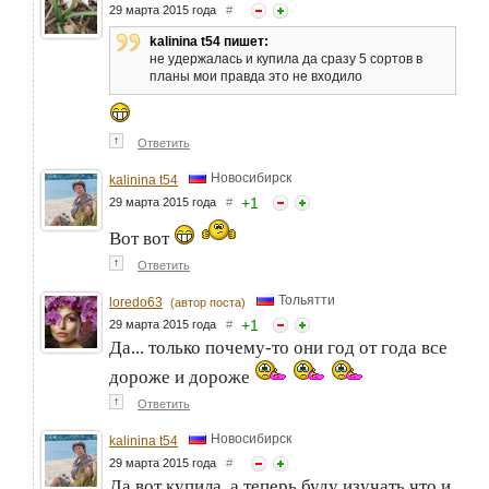
29 марта 2015 года
#
kalinina t54 пишет:
не удержалась и купила да сразу 5 сортов в
планы мои правда это не входило
↑
Ответить
Новосибирск
kalinina t54
+
1
29 марта 2015 года
#
Вот вот
↑
Ответить
Тольятти
loredo63
(автор поста)
+
1
29 марта 2015 года
#
Да... только почему-то они год от года все
дороже и дороже
↑
Ответить
Новосибирск
kalinina t54
29 марта 2015 года
#
Да вот купила, а теперь буду изучать что и