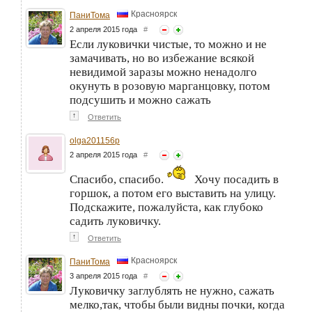
Красноярск
ПаниТома
2 апреля 2015 года
#
Если луковички чистые, то можно и не
замачивать, но во избежание всякой
невидимой заразы можно ненадолго
окунуть в розовую марганцовку, потом
подсушить и можно сажать
↑
Ответить
olga201156p
2 апреля 2015 года
#
Спасибо, спасибо.
Хочу посадить в
горшок, а потом его выставить на улицу.
Подскажите, пожалуйста, как глубоко
садить луковичку.
↑
Ответить
Красноярск
ПаниТома
3 апреля 2015 года
#
Луковичку заглублять не нужно, сажать
мелко,так, чтобы были видны почки, когда