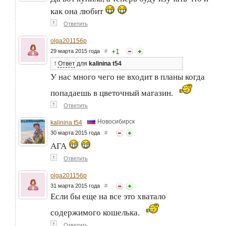
как она любит
↑
Ответить
olga201156p
+
1
29 марта 2015 года
#
↑
Ответ
для
kalinina t54
У нас много чего не входит в планы когда
попадаешь в цветочный магазин.
↑
Ответить
Новосибирск
kalinina t54
30 марта 2015 года
#
АГА
↑
Ответить
olga201156p
31 марта 2015 года
#
Если бы еще на все это хватало
содержимого кошелька.
↑
Ответить