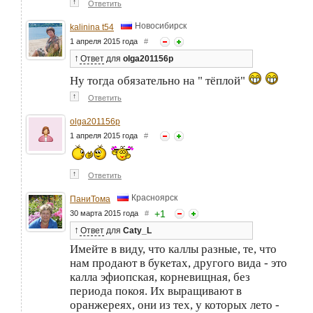
↑
Ответить
Новосибирск
kalinina t54
1 апреля 2015 года
#
↑
Ответ
для
olga201156p
Ну тогда обязательно на " тёплой"
↑
Ответить
olga201156p
1 апреля 2015 года
#
↑
Ответить
Красноярск
ПаниТома
+
1
30 марта 2015 года
#
↑
Ответ
для
Caty_L
Имейте в виду, что каллы разные, те, что
нам продают в букетах, другого вида - это
калла эфиопская, корневищная, без
периода покоя. Их выращивают в
оранжереях, они из тех, у которых лето -