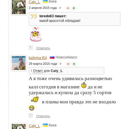
Киев
Caty_L
2 апреля 2015 года
#
loredo63 пишет:
какой красотой обладаю!
↑
Ответить
Новосибирск
kalinina t54
29 марта 2015 года
#
↑
Ответ
для
Caty_L
А я тоже очень удивилась разноцветью
калл сегодня в магазине
да и не
удержалась и купила да сразу 5 сортов
в планы мои правда это не входило
↑
Ответить
Киев
Caty_L