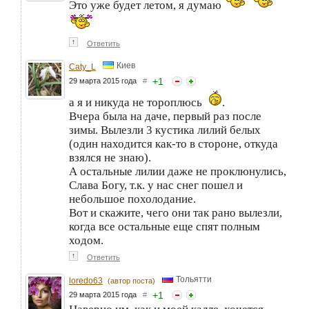
Это уже будет летом, я думаю
↑
Ответить
Киев
Caty_L
+
1
29 марта 2015 года
#
а я и никуда не тороплюсь
.
Вчера была на даче, первый раз после
зимы. Вылезли 3 кустика лилий белых
(один находится как-то в стороне, откуда
взялся не знаю).
А остальные лилии даже не проклюнулись,
Слава Богу, т.к. у нас снег пошел и
небольшое похолодание.
Вот и скажите, чего они так рано вылезли,
когда все остальные еще спят полным
ходом.
↑
Ответить
Тольятти
loredo63
(автор поста)
+
1
29 марта 2015 года
#