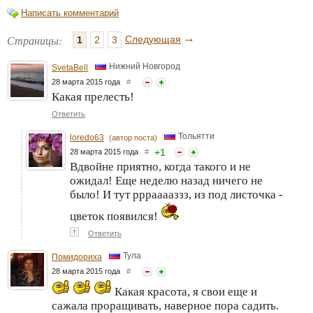
Написать комментарий
→
Страницы:
Следующая
1
2
3
Нижний Новгород
SvetaBell
28 марта 2015 года
#
Какая прелесть!
Ответить
Тольятти
loredo63
(автор поста)
+
1
28 марта 2015 года
#
Вдвойне приятно, когда такого и не
ожидал! Еще неделю назад ничего не
было! И тут рррааааззз, из под листочка -
цветок появился!
↑
Ответить
Тула
Помидориха
28 марта 2015 года
#
Какая красота, я свои еще и
сажала проращивать, наверное пора садить.