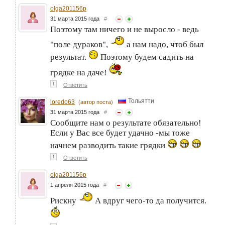
olga201156p
31 марта 2015 года
#
Поэтому там ничего и не выросло - ведь
"поле дураков",
а нам надо, чтоб был
результат.
Поэтому будем садить на
грядке на даче!
↑
Ответить
Тольятти
loredo63
(автор поста)
31 марта 2015 года
#
Сообщите нам о результате обязательно!
Если у Вас все будет удачно -мы тоже
начнем разводить такие грядки
↑
Ответить
olga201156p
1 апреля 2015 года
#
Рискну
А вдруг чего-то да получится.