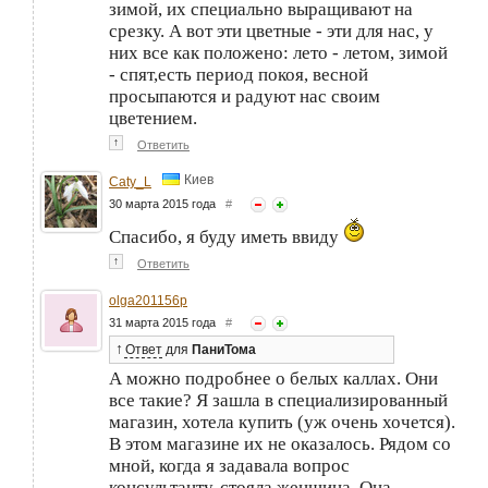
зимой, их специально выращивают на
срезку. А вот эти цветные - эти для нас, у
них все как положено: лето - летом, зимой
- спят,есть период покоя, весной
просыпаются и радуют нас своим
цветением.
↑
Ответить
Киев
Caty_L
30 марта 2015 года
#
Спасибо, я буду иметь ввиду
↑
Ответить
olga201156p
31 марта 2015 года
#
↑
Ответ
для
ПаниТома
А можно подробнее о белых каллах. Они
все такие? Я зашла в специализированный
магазин, хотела купить (уж очень хочется).
В этом магазине их не оказалось. Рядом со
мной, когда я задавала вопрос
консультанту, стояла женщина. Она