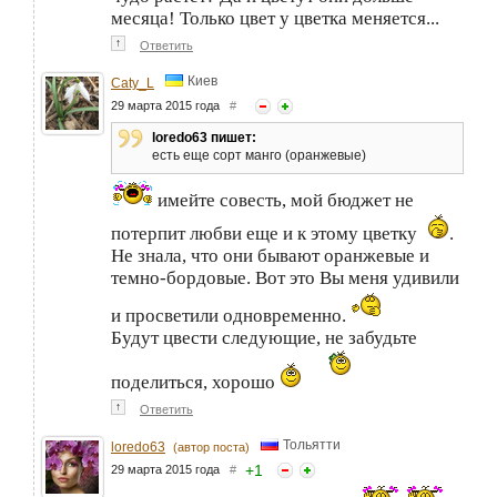
месяца! Только цвет у цветка меняется...
↑
Ответить
Киев
Caty_L
29 марта 2015 года
#
loredo63 пишет:
есть еще сорт манго (оранжевые)
имейте совесть, мой бюджет не
потерпит любви еще и к этому цветку
.
Не знала, что они бывают оранжевые и
темно-бордовые. Вот это Вы меня удивили
и просветили одновременно.
Будут цвести следующие, не забудьте
поделиться, хорошо
↑
Ответить
Тольятти
loredo63
(автор поста)
+
1
29 марта 2015 года
#