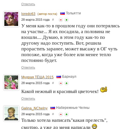
Ответить
Тольятти
loredo63
(автор поста)
28 марта 2015 года
#
У меня как-то в прошлом году они потерялись
на участке... Я их посадила, а половина не
взошли.... Думаю, в этом году как-то по
другому надо поступить. Вот, решила
прорастить заранее, может высажу в ОГ чуть
попозже, когда уже более или менее тепло
постоянно будет.
Ответить
Барнаул
Мудрая ТЁЩА 2015
28 марта 2015 года
#
Какой нежный и красивый цветочек!
Ответить
Набережные Челны
Galina_NChelny
28 марта 2015 года
#
Только хотела написать"какая прелесть",
смотрю, а уже до меня написали