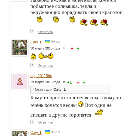
Наверно им, как и моей калле, хочется
побыстрее солнышка, тепла и
окружающих порадовать своей красотой
↑
Ответить
Киев
Caty_L
30 марта 2015 года
#
↑
Ответить
olga201156p
+
1
29 марта 2015 года
#
↑
Ответ
для
Caty_L
Кому то просто хочется весны, а кому то
очень хочется весны
Вот одни не
спешат, а другие торопятся
↑
Ответить
Киев
Caty_L