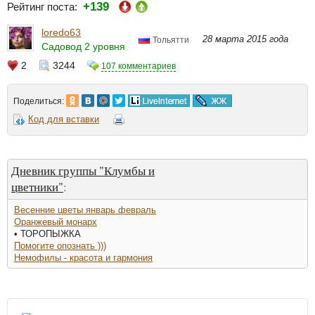
+139
Рейтинг поста:
loredo63
28 марта 2015 года
Тольятти
Садовод 2 уровня
2
3244
107 комментариев
Поделиться:
Код для вставки
Дневник группы "Клумбы и
цветники"
:
Весенние цветы январь февраль
Оранжевый монарх
• ТОРОПЫЖКА
Помогите опознать )))
Немофилы - красота и гармония