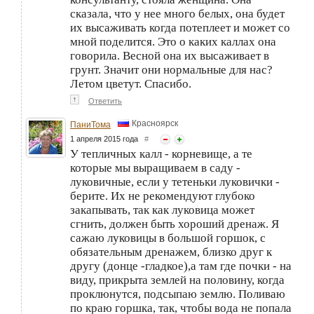
сказала, что у нее много белых, она будет
их высаживать когда потеплеет и может со
мной поделится. Это о каких каллах она
говорила. Весной она их высаживает в
грунт. Значит они нормальные для нас?
Летом цветут. Спасибо.
↑
Ответить
Красноярск
ПаниТома
1 апреля 2015 года
#
У тепличных калл - корневище, а те
которые мы выращиваем в саду -
луковичные, если у тетеньки луковички -
берите. Их не рекомендуют глубоко
закапывать, так как луковица может
сгнить, должен быть хороший дренаж. Я
сажаю луковицы в большой горшок, с
обязательным дренажем, близко друг к
другу (донце -гладкое),а там где почки - на
виду, прикрыта землей на половину, когда
проклюнутся, подсыпаю землю. Поливаю
по краю горшка, так, чтобы вода не попала