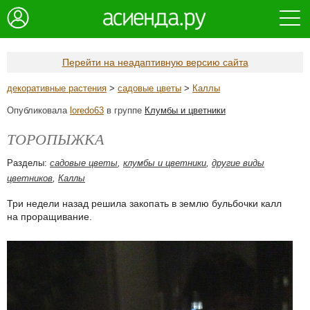
Перейти на неадаптивную версию сайта
декоративные растения
>
садовые цветы
>
Каллы
Опубликовала
loredo63
в группе
Клумбы и цветники
ТОРОПЫЖКА
Разделы:
садовые цветы
,
клумбы и цветники
,
другие виды
цветников
,
Каллы
Три недели назад решила закопать в землю бульбочки калл
на проращивание.