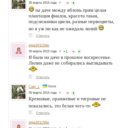
30 марта 2015 года
#
на даче между яблонь прям целая
плантация фиалок, красота такая,
подснежники цвели, разные первоцветы,
но я уж ни как не ожидала лилий
↑
Ответить
olga201156p
+
1
30 марта 2015 года
#
Я была на даче в прошлое воскресенье.
Лилии даже не собирались выглядывать
↑
Ответить
Киев
Caty_L
30 марта 2015 года
#
Кремовые, оранжевые и тигровые не
показались, это белая чего-то
↑
Ответить
olga201156p