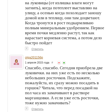
на луковицы (от излишка влаги могут
загнить), когда потеплеет выставляю на
улицу, а осенью когда похолодает заношу
домой или в теплицу, они там доцветают.
Когда тронутся в рост подкармливаю
полным минеральным удобрением. Первое
время почки медленно растут, так как
нарастает корневая система, а потом дело
быстро пойдет
↑
Ответить
olga201156p
1 апреля 2015 года
#
Спасибо, спасибо. Сегодня приобрела две
луковички. на них уже есть по несколько
небольших росточков. Подскажите,
пожалуйста, их сразу можно посадить в
горшок? Читала, что перед посадкой на
пол часа их замачивают в растворе
марганцовки. А если уже есть росточки,
тоже нужно замачивать?
↑
Ответить