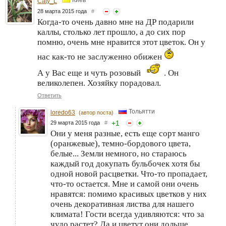
Caty_L
28 марта 2015 года
#
Когда-то очень давно мне на ДР подарили
каллы, столько лет прошло, а до сих пор
помню, очень мне нравится этот цветок. Он у
нас как-то не заслуженно обижен
А у Вас еще и чуть розовый
. Он
великолепен. Хозяйку порадовал.
Ответить
Тольятти
loredo63
(автор поста)
+
1
29 марта 2015 года
#
Они у меня разные, есть еще сорт манго
(оранжевые), темно-бордового цвета,
белые... Земли немного, но стараюсь
каждый год докупать бульбочек хотя бы
одной новой расцветки. Что-то пропадает,
что-то остается. Мне и самой они очень
нравятся: помимо красивых цветков у них
очень декоративная листва для нашего
климата! Гости всегда удивляются: что за
чудо растет? Да и цветут они дольше