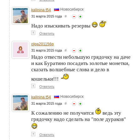
Новосибирск
kalinina t54
31 марта 2015 года
#
Надо изыскивать резервы
↑
Ответить
olga201156p
31 марта 2015 года
#
Надо отвести небольшую грядочку на даче
и как Буратино посадить золотые монетки,
сказать волшебные слова и дело в
кошельки!!!
↑
Ответить
Новосибирск
kalinina t54
31 марта 2015 года
#
К сожалению не получится
ведь эту
грядочку надо сделать на "поле дураков"
↑
Ответить