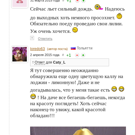
+
1
31 марта 2015 года
#
Сейчас льет сильный дождь.
Надеюсь
до выходных хоть немного просохнет.
Обязательно поеду проведаю свои лилии.
Уж очень хочется.
↑
Ответить
Тольятти
loredo63
(автор поста)
+
1
2 апреля 2015 года
#
↑
Ответ
для
Caty_L
Я тут совершенно неожиданно
обнаружила еще одну цветущую каллу на
лоджии - лимонную! Даже и не
догадывалась, что у меня такае есть
! На даче все бегаешь-бегаешь, некогда
на красоту поглядеть! Хоть сейчас
наконец-то увижу, какой красотой
обладаю!!!