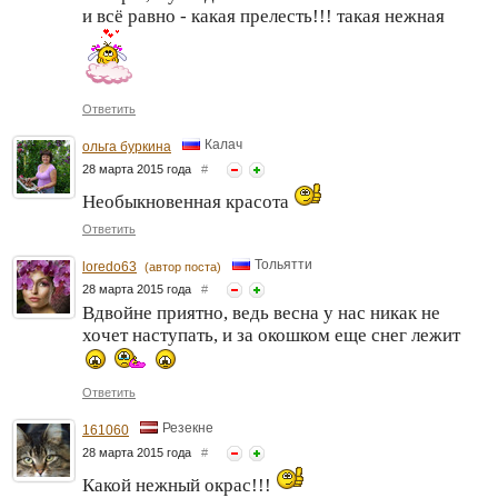
и всё равно - какая прелесть!!! такая нежная
Ответить
Калач
ольга буркина
28 марта 2015 года
#
Необыкновенная красота
Ответить
Тольятти
loredo63
(автор поста)
28 марта 2015 года
#
Вдвойне приятно, ведь весна у нас никак не
хочет наступать, и за окошком еще снег лежит
Ответить
Резекне
161060
28 марта 2015 года
#
Какой нежный окрас!!!