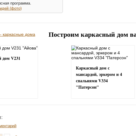
исная программа.
идей (фото)
Построим каркасный дом в
 дом V231
Каркасный дом с
мансардой, эркером и 4
спальнями V334
"Патерсон"
:
ментарий