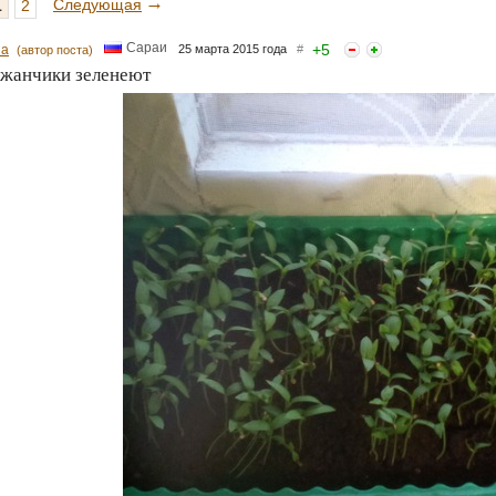
→
Следующая
1
2
Сараи
+
5
na
25 марта 2015 года
#
(автор поста)
ажанчики зеленеют