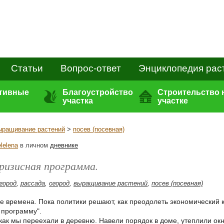
Статьи
Вопрос-ответ
Энциклопедия рас
ативные
Благоустройство
Строительство 
участка
участке
ыращивание растений
>
посев (посевная)
lelena
в личном
дневнике
ризисная программа.
огород
,
рассада
,
огород
,
выращивание растений
,
посев (посевная)
е времена. Пока политики решают, как преодолеть экономический 
 программу".
как мы переехали в деревню. Навели порядок в доме, утеплили окн