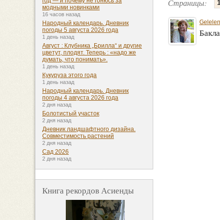
год — и почему не гонюсь за
Страницы:
модными новинками
16 часов назад
Gelele
Народный календарь. Дневник
погоды 5 августа 2026 года
Бакл
1 день назад
Август : Клубника „Брилла“ и другие
цветут, плодят. Теперь : «надо же
думать, что понимать».
1 день назад
Кукуруза этого года
1 день назад
Народный календарь. Дневник
погоды 4 августа 2026 года
2 дня назад
Болотистый участок
2 дня назад
Дневник ландшафтного дизайна.
Совместимость растений
2 дня назад
Сад 2026
2 дня назад
Книга рекордов Асиенды