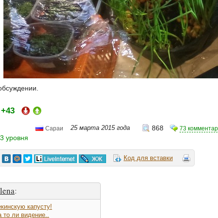
обсуждении.
+43
:
25 марта 2015 года
868
73 коммента
Сараи
3 уровня
Код для вставки
lena
:
кинскую капусту!
а то ли видение..