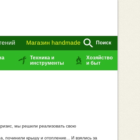
тений
Магазин handmade
Поиск
на
Техника и
Хозяйство
инструменты
и быт
кризис, мы решили реализовать свою
а, починили крышу и отопление... И взялись за