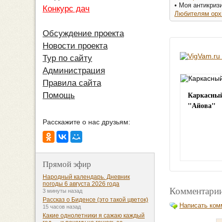
• Моя антикриз
Конкурс дач
Любителям орх
Обсуждение проекта
Новости проекта
Тур по сайту
Администрация
Правила сайта
Каркасный
Помощь
"Айова"
Расскажите о нас друзьям:
Прямой эфир
Народный календарь. Дневник
погоды 6 августа 2026 года
Комментарии
3 минуты назад
Рассказ о Биденсе (это такой цветок)
Написать ком
15 часов назад
Какие однолетники я сажаю каждый