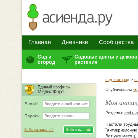
Главная
Дневники
Сообщества
Сад и
Садовые цветы и декор
огород
растения
сад и огород
>
в
Единый профиль
Опубликовала
Ge
МедиаФорт
Моя антик
E-mail:
Разделы:
сад и 
Пароль:
Настали трудны
Забыли пароль?
"антикризисную
Вот уже месяц, 